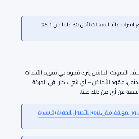
يضع هذه النتيجة في العرض الكامل. يمكن للقيادة
يذيين أن يقدموا الحجة علنًا. ولكن إذا لم يكن
الناخبين في المنزل، أو صوتوا بلا، أو لم يشاركوا –
يف من المفترض أن يعمل. فقط لا يبدو جيدًا عندما
ل ليس بعد. ما إذا كان ذلك سيتغير مع استقرار
أسواق السندات تتحدى الاحتياطي الفيدرالي مع اقتراب عائد السندات لأجل 30 عامًا من 5.1%
قًا. التصويت الفاشل يترك فجوة في تقويم الأحداث