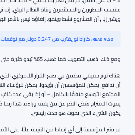
وكاردانو
ارتف
SEE ALSO:
124%
لكن الحوكمة التي تعمل فعليًا تعني حوكمة يمكنها أن ت
لا – أو على الأقل، لم يقل نعم بما يكفي – لأحد أكثر ال
ستجذب المطورين والمستثمرين وبناة النظام البيئي. إنه 
ويشير إلى أن المشروع نشط وينمو. إلغاؤه ليس بالأمر الهي
كارادانو يقترب من 0.247 دولار مع توقعات بانخفاض بنسبة 78% لحاملي ADA
READ ALSO:
ومع ذلك، ذهب التصويت كما ذهب. 65% تبدو كثيرة حتى لا تكون كافية.