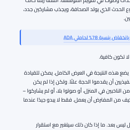
اع عدد معاملات XRP اليومية إلى 2.48 مليون مع قفزة في ترميز الأصول الحقيقية بنسبة
قول لا. وهذا هو بالضبط ما حدث هنا. قال المجتمع
أحداث وضوحًا في تقويم المؤسسة. القمة ربما كانت
نوع الحدث الذي يولد الصحافة، ويجذب مشاركين جدد،
ن.