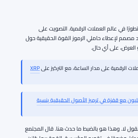
صيات المؤسسة، خاصة في القرارات التشغيلية مثل
بمدى بروز المؤيدين. إما أن تعمل الأرقام أو لا
حاولة مرة أخرى باقتراح معدل، أو ما إذا كان مفهوم
استراتيجيات تمويل بديلة علنًا. لا توجد تفاصيل حول
واحدة حتى.
ورًا في عالم العملات الرقمية. التصويت على
داد مصمم لإعطاء حاملي الرموز القوة الحقيقية حول
 العرض، على أي حال.
XRP