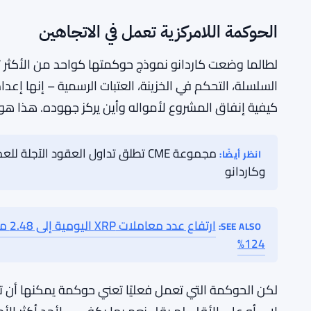
غالبًا ما يعتمد حاملو الرموز وأعضاء المجتمع على الشخ
تمويل قمة سنوية. لكن هيكل حوكمة كاردانو لا يهتم حقًا 
تعمل. هنا، لم تعمل.
لم تقل المؤسسة ما إذا كان التصويت قريبًا بما يكفي لم
القمة مؤجلًا تمامًا في المستقبل المنظور. لم يتم طرح أي 
إعادة جدولة محتملة. غير واضح ما إذا كانوا يفكرون في 
الحوكمة اللامركزية تعمل في الاتجاهين
لطالما وضعت كاردانو نموذج حوكمتها كواحد من الأكثر تط
السلسلة، التحكم في الخزينة، العتبات الرسمية – إنها إع
كيفية إنفاق المشروع لأمواله وأين يركز جهوده. هذا هو
مجموعة CME تطلق تداول العقود الآجلة للعملات الرقمية على مدار الساعة، مع التركيز على
انظر أيضًا: