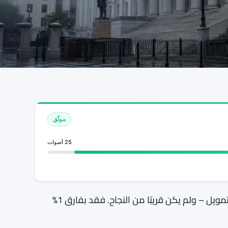
موثّق
25 أصوات
مؤسسة كاردانو تلغي قمة 2026. فشل التصويت على التمويل – ولم يكن قريبًا من النجاح. فقد بفارق 1%