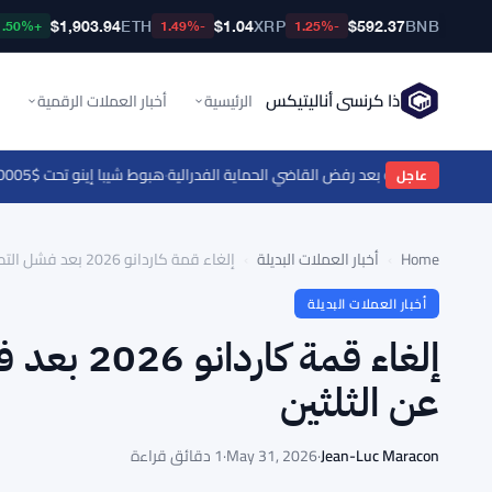
$1,903.94
ETH
$1.04
XRP
$592.37
BNB
+1.50%
-1.49%
-1.25%
ذا كرنسي أناليتيكس
الرئيسية
أخبار العملات الرقمية
·
هبوط شيبا إينو تحت $0.000005 مع تصفية $176K من المراكز الطويلة
عاجل
Home
›
أخبار العملات البديلة
›
إلغاء قمة كاردانو 2026 بعد فشل التصويت بفارق نقطة واحدة عن الثلثين
أخبار العملات البديلة
إلغاء قمة
عن الثلثين
Jean-Luc Maracon
·
May 31, 2026
·
1 دقائق قراءة