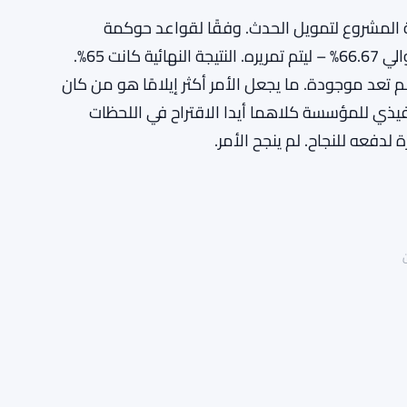
 المشروع لتمويل الحدث. وفقًا لقواعد حوكمة
كاردانو، يحتاج هذا النوع من الإنفاق إلى دعم الثلثين – حوالي 66.67% – ليتم تمريره. النتيجة النهائية كانت 65%.
عد موجودة. ما يجعل الأمر أكثر إيلامًا هو من كان
فيذي للمؤسسة كلاهما أيدا الاقتراح في اللحظات
 لدفعه للنجاح. لم ينجح الأمر.