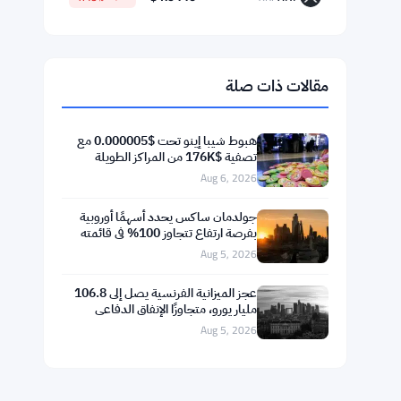
$64,325.49
Bitcoin
▼ -0.02%
BTC
$1,903.94
Ethereum
▲ +1.50%
ETH
$592.37
BNB
▼ -1.25%
BNB
$73.1811
Solana
▼ -0.88%
SOL
$1.0446
XRP
▼ -1.49%
XRP
مقالات ذات صلة
هبوط شيبا إينو تحت $0.000005 مع
تصفية $176K من المراكز الطويلة
Aug 6, 2026