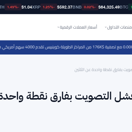
TH
$1.04
XRP
$592.37
BNB
$64,325.49
BTC
-1.49%
-1.25%
-0.02%
منصات التداول
أسعار العملات الرقمية
·
كوينبيس تقدم 4000 سهم أمريكي في المملكة المتحدة بتداول بدون عمولة على مدار 24/5
 كاردانو 2026 بعد فشل التصويت بفارق نقطة واحدة