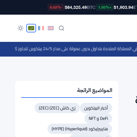
$64,325.49
BTC
$1,903.94
E
-0.02%
+1.50%
·
بيتكوين تتجاوز $65,000 لكن حاجز $69,000 يصمد مع اقتراب بيانات الوظائف
المواضيع الرائجة
أخبار البيتكوين
زي كاش (ZEC) (ZEC)
DeFi و NFT
هايبيرليكود (Hyperliquid) (HYPE)