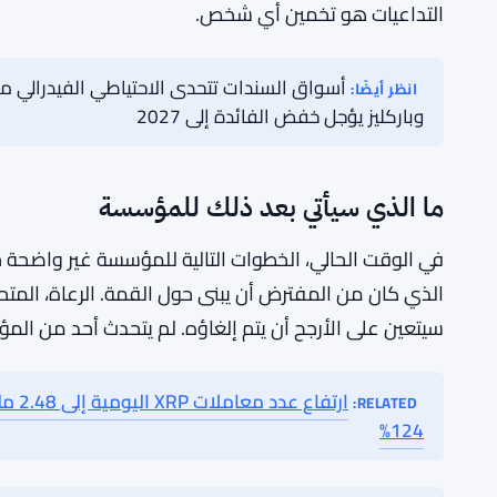
هناك توتر حقيقي مضمن في صنع القرار اللامركزي الذي 
أن تدافع. يمكن للمؤسسين أن يؤيدوا. يمكن للرؤساء التنف
المجتمع الأوسع متفقًا بالكامل – أو إذا بقي عدد كافٍ من 
يموت الاقتراح بغض النظر عن من يقف وراءه. هذا ربما ك
يكون الشيء الذي يموت هو حدث رئيسي.
لم تشر المؤسسة إلى أي إحباط من النتيجة علنًا، على الأق
التداعيات هو تخمين أي شخص.
انظر أيضًا:
وباركليز يؤجل خفض الفائدة إلى 2027
ما الذي سيأتي بعد ذلك للمؤسسة
في الوقت الحالي، الخطوات التالية للمؤسسة غير واضحة ح