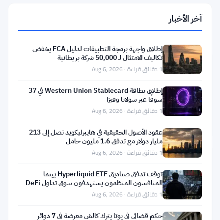
Jean-
آخر الأخبار
Luc
Maracon
التكنولوجيا
إطلاق واجهة برمجة التطبيقات لدليل FCA يخفض
تكاليف الامتثال لـ 50,000 شركة بريطانية
غوغل
1 دقائق قراءة · Aug 6, 2026
تؤمن
تمويلًا
إطلاق بطاقة Western Union Stablecard في 37
بقيمة
سوقًا عبر سولانا وفيزا
1
Aug
14
1 دقائق قراءة · Aug 6, 2026
5,
·
دقائق
مليار
2026
قراءة
أخبار
دولار
عقود الأصول الحقيقية في هايبرليكويد تصل إلى 213
البيتكوين
لمراكز
مليار دولار مع تدفق 1.6 مليون حامل
بيانات
1 دقائق قراءة · Aug 6, 2026
أنثروبيك
محاولة
في
سرقة
توقف تدفق صناديق Hyperliquid ETF بينما
تكساس
بيتكوين
المنافسون المنظمون يستهدفون سوق تداول DeFi
بقيمة
بقيمة 2-3 مليار دولار
1 دقائق قراءة · Aug 6, 2026
1
Aug
245
5,
·
دقائق
مليون
2026
قراءة
حكم قضائي في يوتا يترك كالش معرضة في 7 دوائر
أخبار