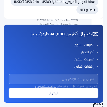
عملة الدولار الأمريكي المستقرة (USD Coin - USDC) (USDC)
للبيتكوين، والمشاريع الأوروبية في
مجال ويب 3، وتحديات التنظيمات
DeFi و NFT
المتعلقة بالعملات المشفرة. يقسم
وقته بين جنيف وباريس، ويقدم
منظورًا فريدًا يمزج بين التمويل
التقليدي وابتكارات تقنية البلوكشين.
📧
انضم إلى أكثر من 40,000 قارئ كريبتو
يتعاون بانتظام مع منصات العملات
المشفرة في جميع أنحاء أوروبا
تحليلات السوق
للمساعدة في جعل الاستثمار الرقمي
أكثر سهولة. التخصصات: البيتكوين،
آخر الأخبار
التخزين، التنظيم الأوروبي، أمان
تنبيهات الحيتان
العملات المشفرة، ويب 3.
إشارات التداول
JeanLuc@thecurrencyanalytics.com
بالنقر على اشترك، فإنك توافق على
سياسة الخصوصية
.
مقالات
بقلم