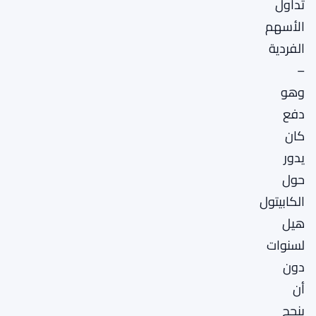
تداول
الأسهم
الفردية
–
وهو
دفع
كان
يدور
حول
الكابيتول
هيل
لسنوات
دون
أن
ينجح