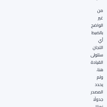
من
غير
الواضح
بالضبط
أي
اللجان
ستتولى
القيادة
هنا،
ولم
يحدد
المصدر
جدولًا
زمنيًا