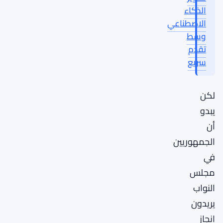
الذكاء
الاصطناعي
وسط
تقدم
سريع
لكن
يبدو
أن
الجمهوريين
في
مجلس
النواب
يريدون
إنجاز