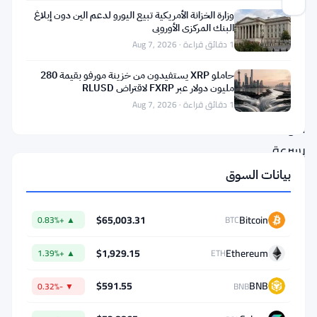
وزارة الخزانة الأمريكية تبيع اليورو لدعم الين دون إبلاغ
البنك المركزي الأوروبي
يتحرك
1 دقائق قراءة · Aug 7, 2026
الجمهوريون
حاملو XRP يستفيدون من خزينة مورفو بقيمة 280
في
مليون دولار عبر FXRP لاقتراض RLUSD
مجلس
1 دقائق قراءة · Aug 7, 2026
النواب
بسرعة.
إنهم
بيانات السوق
يدفعون
نحو
$65,003.31
Bitcoin
▲ +0.83%
BTC
تصويت
$1,929.15
Ethereum
▲ +1.39%
ETH
صيفي
لحظر
$591.55
BNB
▼ -0.32%
BNB
تداول