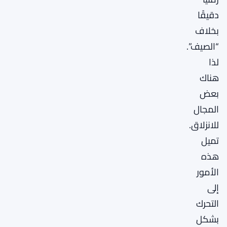
دقيقًا
بخلاف
“الصيف”.
لذا
هناك
بعض
المجال
للانزلاق.
تميل
هذه
الأمور
إلى
التحرك
بشكل