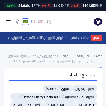
BTC
$1,929.15
ETH
$1.04
XRP
$591.55
BNB
+1.39%
-0.91%
-0.32%
ع ترقب المتداولين لتقرير الوظائف الأمريكي
·
العنوان: المستشار القانوني لـ Ripple يستشهد بـ 67 مليون 
عاجل
Home
›
أخبار العملات البديلة
›
الجمهوريون في مجلس النواب يسعون
للتصويت على حظر تداول الأسهم والأسواق التنبؤية للمشرعين هذا الصيف
أخبار
المواضيع الرائجة
العملات
البديلة
الجمهوريون
أخبار البيتكوين
سوي (SUI) (SUI)
في
الحرية المالية العالمية (World Liberty Financial USD) (USD1)
مجلس
DeFi و NFT
ستيلار (XLM) (XLM)
أخبار العملات البديلة