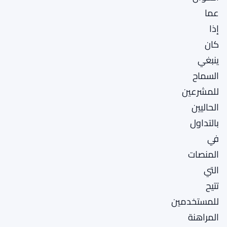
عما
إذا
كان
ينبغي
السماح
للمشرعين
الحاليين
بالتداول
في
المنصات
التي
تتيح
للمستخدمين
المراهنة