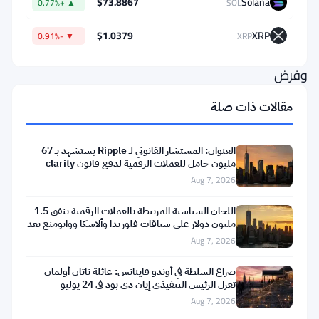
$73.8867
Solana
▲ +0.77%
SOL
الأسهم
في
$1.0379
XRP
▼ -0.91%
XRP
الكونغرس
وفرض
قيود
مقالات ذات صلة
جديدة
على
العنوان: المستشار القانوني لـ Ripple يستشهد بـ 67
قدرة
مليون حامل للعملات الرقمية لدفع قانون clarity
Aug 7, 2026
المشرعين
على
اللجان السياسية المرتبطة بالعملات الرقمية تنفق 1.5
مليون دولار على سباقات فلوريدا وألاسكا ووايومنغ بعد
المشاركة
تعثر
Aug 7, 2026
في
الأسواق
صراع السلطة في أوندو فاينانس: عائلة ناثان أولمان
تعزل الرئيس التنفيذي إيان دي بود في 24 يوليو
التنبؤية
Aug 7, 2026
–