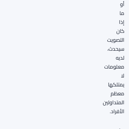
أو
ما
إذا
كان
التصويت
سيحدث،
لديه
معلومات
لا
يمتلكها
معظم
المتداولين
الأفراد.