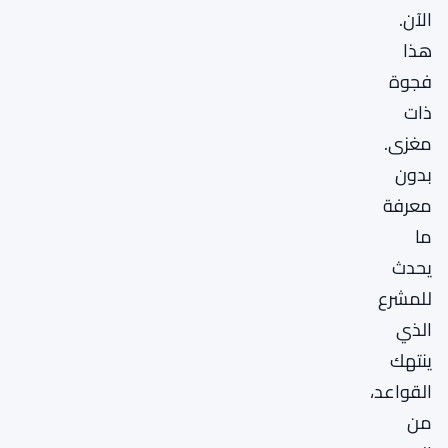
الآن.
هذا
فجوة
ذات
مغزى.
بدون
معرفة
ما
يحدث
للمشرع
الذي
ينتهك
القواعد،
من