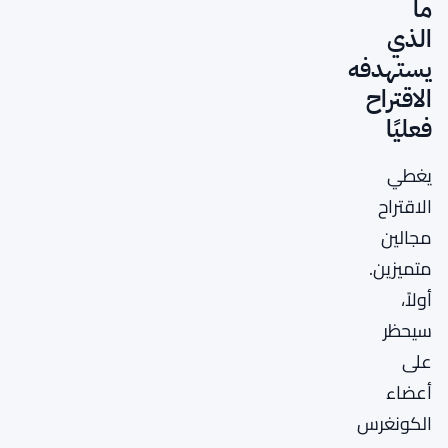
ما
الذي
يستهدفه
الاقتراح
فعليًا
يغطي
الاقتراح
مجالين
متميزين.
أولاً،
سيحظر
على
أعضاء
الكونغرس