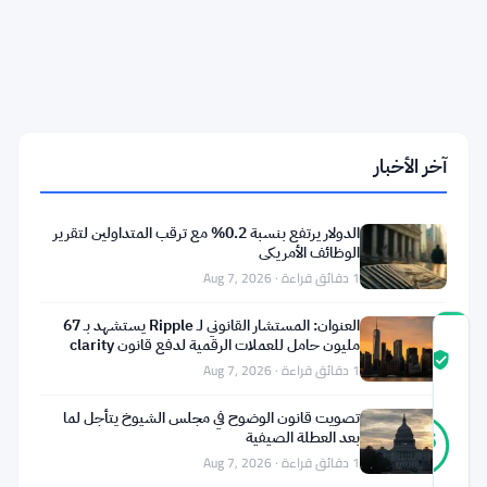
مجلس
النواب
يسعون
للتصويت
على
حظر
تداول
الأسهم
آخر الأخبار
والأسواق
التنبؤية
للمشرعين
الدولار يرتفع بنسبة 0.2% مع ترقب المتداولين لتقرير
هذا
الوظائف الأمريكي
الصيف
1 دقائق قراءة · Aug 7, 2026
العنوان: المستشار القانوني لـ Ripple يستشهد بـ 67
درجة
مليون حامل للعملات الرقمية لدفع قانون clarity
ثقة
موثّق
1 دقائق قراءة · Aug 7, 2026
المجتمع
تصويت قانون الوضوح في مجلس الشيوخ يتأجل لما
38
موثّق
بعد العطلة الصيفية
95
أصوات
%
1 دقائق قراءة · Aug 7, 2026
حقيقي
آخر تحديث 2 أشهر مضت