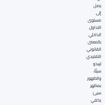
يصل
إلى
مستوى
التداول
الداخلي
بالمعنى
القانوني
التقليدي
ليبدو
سيئًا،
والظهور
بمظهر
سيئ
يكفي