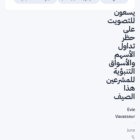
النواب
يسعون
للتصويت
على
حظر
تداول
الأسهم
والأسواق
التنبؤية
للمشرعين
هذا
الصيف
Evie
Vavasseur
·
June
5,