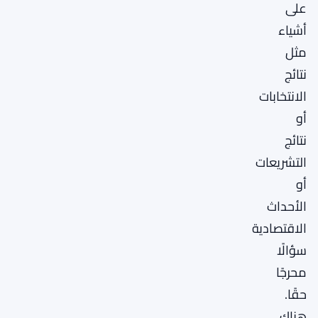
على
أشياء
مثل
نتائج
الانتخابات
أو
نتائج
التشريعات
أو
الأحداث
الاقتصادية
سؤالًا
محرجًا
حقًا.
هناك