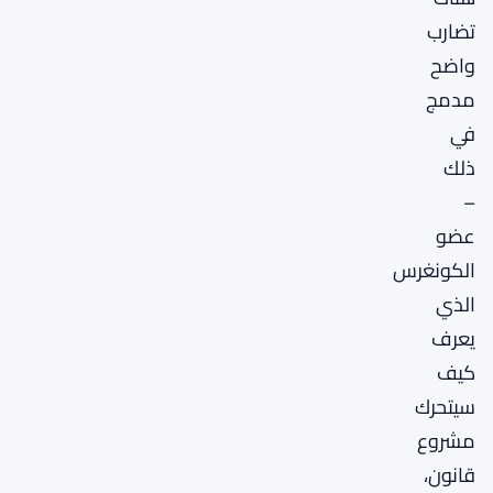
تضارب
واضح
مدمج
في
ذلك
–
عضو
الكونغرس
الذي
يعرف
كيف
سيتحرك
مشروع
قانون،