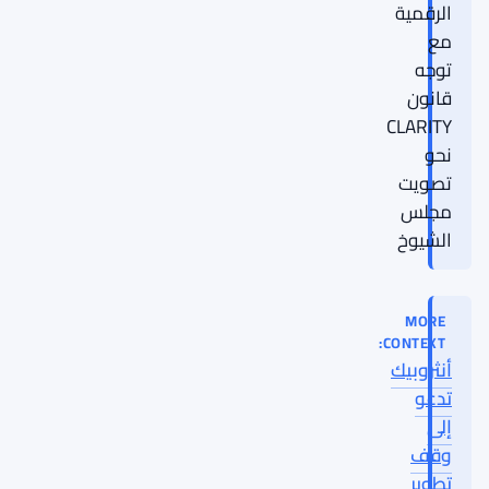
الرقمية
مع
توجه
قانون
CLARITY
نحو
تصويت
مجلس
الشيوخ
MORE
CONTEXT:
أنثروبيك
تدعو
إلى
وقف
تطوير