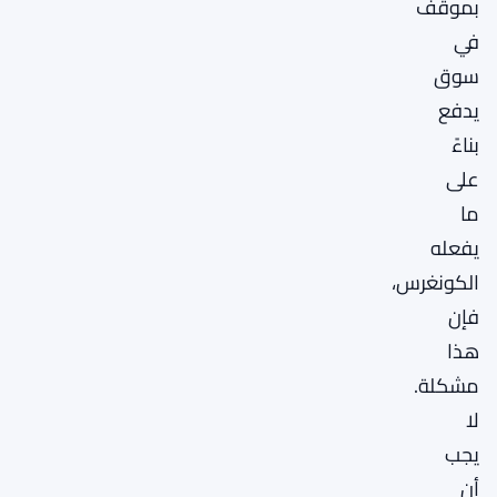
بموقف
في
سوق
يدفع
بناءً
على
ما
يفعله
الكونغرس،
فإن
هذا
مشكلة.
لا
يجب
أن