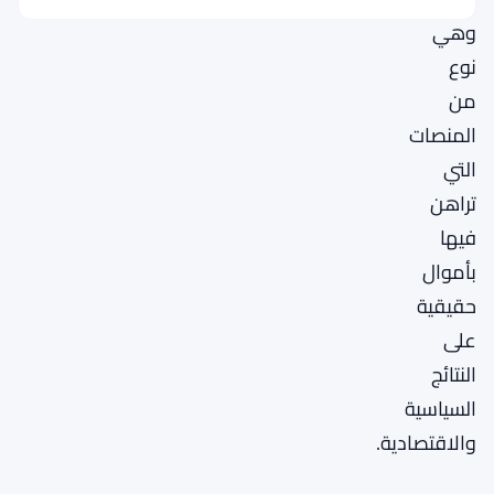
وهي
نوع
من
المنصات
التي
تراهن
فيها
بأموال
حقيقية
على
النتائج
السياسية
والاقتصادية.