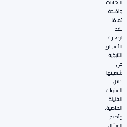
الرهانات
واضحة
تمامًا.
لقد
ازدهرت
الأسواق
التنبؤية
في
شعبيتها
خلال
السنوات
القليلة
الماضية،
وأصبح
السؤال