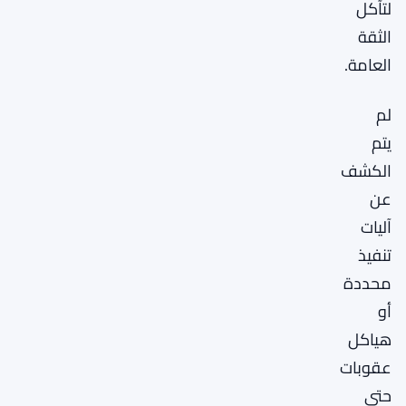
لتآكل
الثقة
العامة.
لم
يتم
الكشف
عن
آليات
تنفيذ
محددة
أو
هياكل
عقوبات
حتى