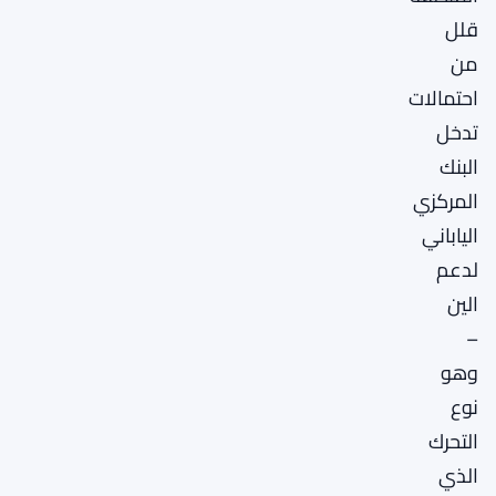
قلل
من
احتمالات
تدخل
البنك
المركزي
الياباني
لدعم
الين
–
وهو
نوع
التحرك
الذي