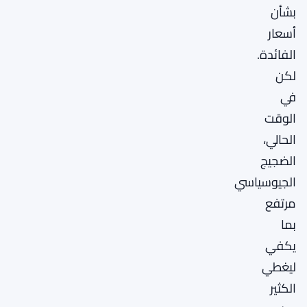
بشأن
أسعار
الفائدة.
لكن
في
الوقت
الحالي،
الضجيج
الجيوسياسي
مرتفع
بما
يكفي
ليغطي
الكثير