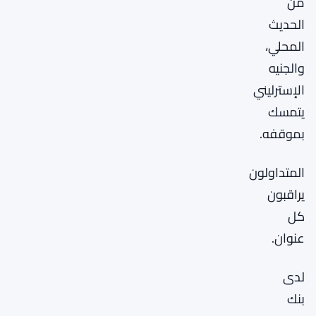
من
الحديث
المحلي،
والجنيه
الإسترليني
يتمسك
بموقفه.
المتداولون
يراقبون
كل
عنوان.
لدى
بنك