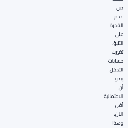
من
عدم
القدرة
على
التنبؤ،
تغيرت
حسابات
التدخل.
يبدو
أن
الاحتمالية
أقل
الآن،
وهذا