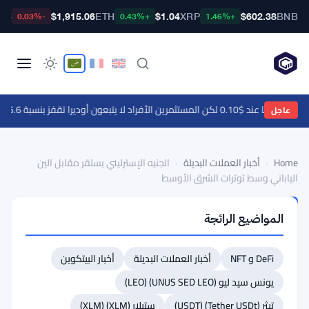
TC
$1,915.06
ETH
$1.04
XRP
$602.38
BNB
-0.03%
+0.43%
+1.46%
ا عند $0.10 لكن المستثمرين الأفراد لا يتبعون
·
أوديرا تقفز بنسبة 46.6% مع تحركات العملات الرقمية - التحركات اليومية 9 أغسطس
عاجل
Home
›
أخبار العملات البديلة
›
الجنيه الإسترليني يستقر مقابل الين
الياباني وسط توترات الشرق الأوسط
أخبار
المواضيع الرائجة
العملات
البديلة
الجنيه
DeFi و NFT
أخبار العملات البديلة
أخبار البيتكوين
الإسترليني
يونس سيد ليو (UNUS SED LEO) (LEO)
يستقر
تيثر (Tether USDt) (USDT)
ستيلار (XLM) (XLM)