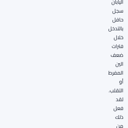
اليابان
سجل
حافل
بالتدخل
خلال
فترات
ضعف
الين
المفرط
أو
التقلب.
لقد
فعل
ذلك
من