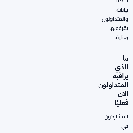
نقطة
بيانات،
والمتداولون
يقرؤونها
بعناية.
ما
الذي
يراقبه
المتداولون
الآن
فعليًا
المشاركون
في