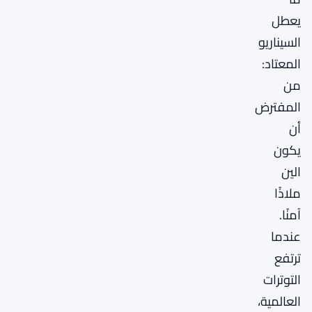
يعطل
السيناريو
المعتاد:
من
المفترض
أن
يكون
الين
ملاذًا
آمنًا.
عندما
ترتفع
التوترات
العالمية،