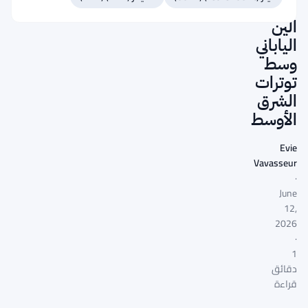
مقابل
الين
الياباني
وسط
توترات
الشرق
الأوسط
Evie
Vavasseur
·
June
12,
2026
·
1
دقائق
قراءة