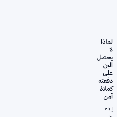
لماذا
لا
يحصل
الين
على
دفعته
كملاذ
آمن
إليك
ما