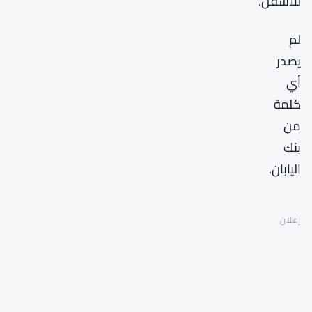
للأسفل.
لم
يصدر
أي
كلمة
من
بنك
اليابان.
إعلان