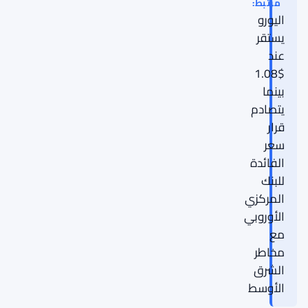
مرتبط:
اليورو
يستقر
عند
$1.08
بينما
يتصادم
قرار
سعر
الفائدة
للبنك
المركزي
الأوروبي
مع
مخاطر
الشرق
الأوسط