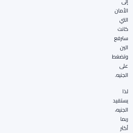
إلى
الأمان
التي
كانت
سترفع
الين
وتضغط
على
الجنيه.
لذا
يستفيد
الجنيه،
ربما
أكثر