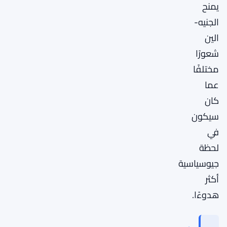
يمنح
الجنيه-
الين
شعورًا
مختلفًا
عما
كان
سيكون
في
لحظة
جيوسياسية
أكثر
هدوءًا.