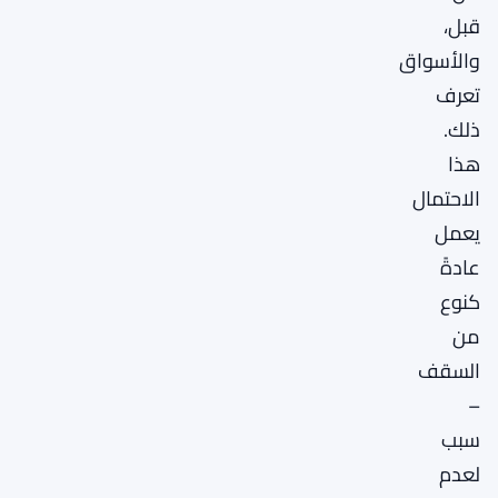
قبل،
والأسواق
تعرف
ذلك.
هذا
الاحتمال
يعمل
عادةً
كنوع
من
السقف
–
سبب
لعدم