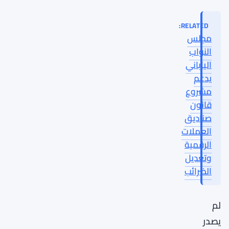
RELATED:
مجلس
النواب
الياباني
يدعم
مشروع
قانون
صناديق
العملات
الرقمية
وتعديل
الضرائب
لم
يصدر