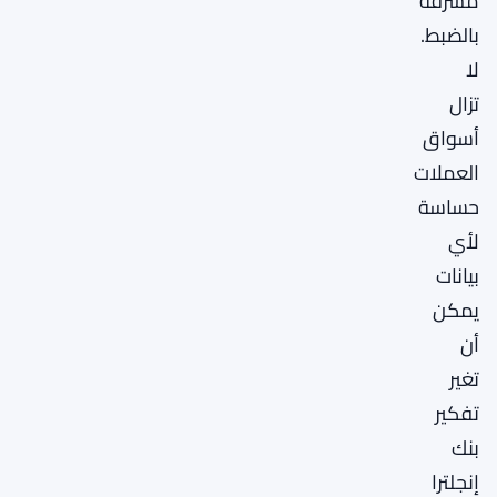
مشرقة
بالضبط.
لا
تزال
أسواق
العملات
حساسة
لأي
بيانات
يمكن
أن
تغير
تفكير
بنك
إنجلترا