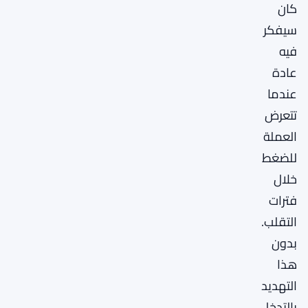
كان
سيفكر
فيه
عادة
عندما
تتعرض
العملة
للضغط
خلال
فترات
التقلب.
بدون
هذا
التهديد
بالتدخل