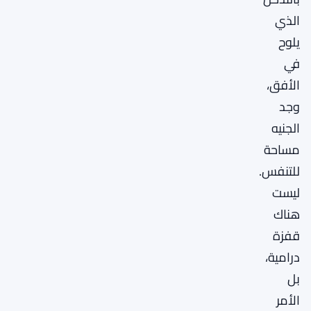
الذي
يلوح
في
الأفق،
وجد
الجنيه
مساحة
للتنفس.
ليست
هناك
قفزة
درامية،
بل
الأمر