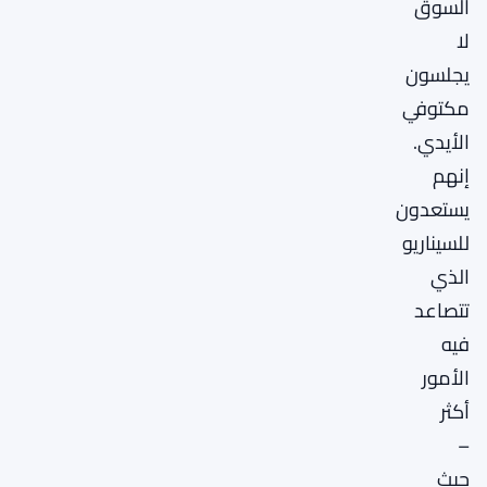
السوق
لا
يجلسون
مكتوفي
الأيدي.
إنهم
يستعدون
للسيناريو
الذي
تتصاعد
فيه
الأمور
أكثر
–
حيث