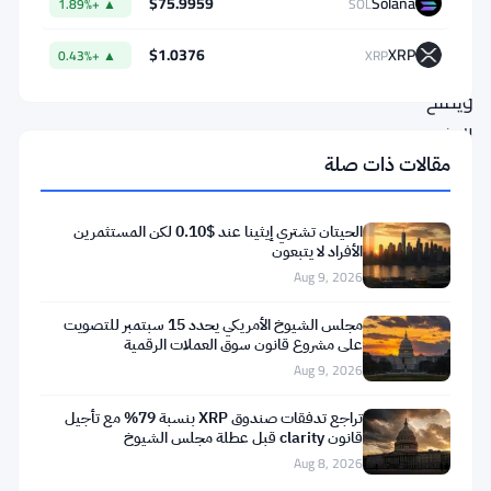
$75.9959
Solana
▲ +1.89%
SOL
على
$1.0376
XRP
▲ +0.43%
XRP
الهامش
ويمنح
الجنيه
مقالات ذات صلة
الإسترليني
ميزة
هادئة
الحيتان تشتري إيثينا عند $0.10 لكن المستثمرين
الأفراد لا يتبعون
لكنها
Aug 9, 2026
حقيقية.
مجلس الشيوخ الأمريكي يحدد 15 سبتمبر للتصويت
على مشروع قانون سوق العملات الرقمية
لقد
Aug 9, 2026
أعادت
تراجع تدفقات صندوق XRP بنسبة 79% مع تأجيل
توترات
قانون clarity قبل عطلة مجلس الشيوخ
الشرق
Aug 8, 2026