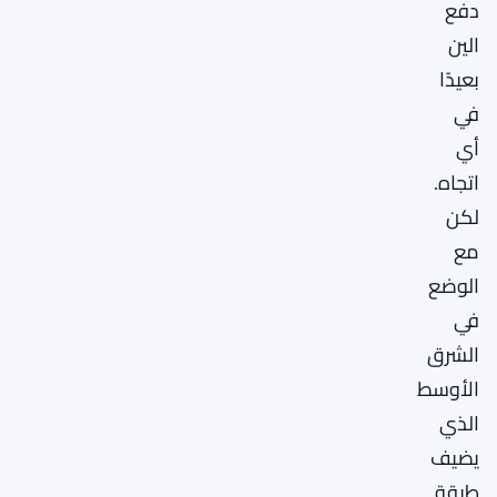
دفع
الين
بعيدًا
في
أي
اتجاه.
لكن
مع
الوضع
في
الشرق
الأوسط
الذي
يضيف
طبقة