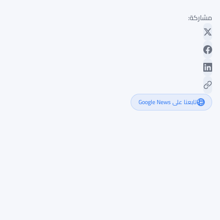
مشاركة:
تابعنا على Google News
الجنيه
الإسترليني
يستقر
مقابل
الين
الياباني
وسط
توترات
الشرق