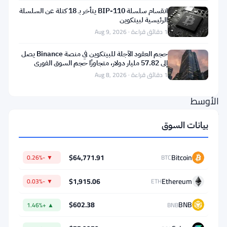
يوم
انقسام سلسلة BIP-110 يتأخر بـ 18 كتلة عن السلسلة
الاثنين.
الرئيسية لبيتكوين
1 دقائق قراءة · Aug 9, 2026
الضغوط
الجيوسياسية
حجم العقود الآجلة للبيتكوين في منصة Binance يصل
إلى 57.82 مليار دولار، متجاوزًا حجم السوق الفوري
من
بثمانية أضعاف
1 دقائق قراءة · Aug 8, 2026
الشرق
الأوسط
تقوم
بيانات السوق
بالدور
الأكبر
$64,771.91
Bitcoin
▼ -0.26%
BTC
هنا،
مما
$1,915.06
Ethereum
▼ -0.03%
ETH
يبقي
$602.38
BNB
▲ +1.46%
BNB
بنك
اليابان