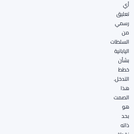
أي
تعليق
رسمي
من
السلطات
اليابانية
بشأن
خطط
التدخل.
هذا
الصمت
هو
بحد
ذاته