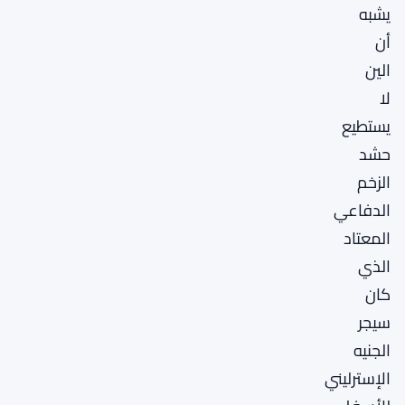
يشبه
أن
الين
لا
يستطيع
حشد
الزخم
الدفاعي
المعتاد
الذي
كان
سيجر
الجنيه
الإسترليني