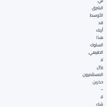
في
الشرق
الأوسط
قد
أربك
هذا
السلوك
الطبيعي.
لا
يزال
المستثمرون
حذرين
–
لا
شك