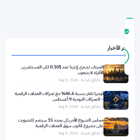
الأوسط
درجة
ثقة
موثّق
المجتمع
آخر الأخبار
17
موثّق
94
أصوات
%
حقيقي
الحيتان تشتري إيثينا عند $0.10 لكن المستثمرين
آخر تحديث 2 أشهر مضت
الأفراد لا يتبعون
1 دقائق قراءة · Aug 9, 2026
استقر
أوديرا تقفز بنسبة 46.6% مع تحركات العملات الرقمية
الجنيه
– التحركات اليومية 9 أغسطس
الإسترليني
1 دقائق قراءة · Aug 9, 2026
مقابل
مجلس الشيوخ الأمريكي يحدد 15 سبتمبر للتصويت
الين
على مشروع قانون سوق العملات الرقمية
الياباني
1 دقائق قراءة · Aug 9, 2026