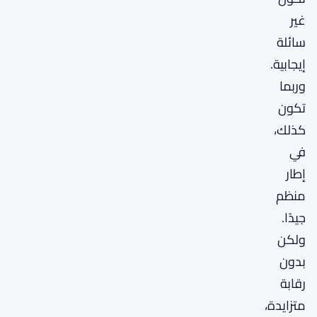
غير
سائلة
إيجابية.
وربما
تكون
كذلك،
في
إطار
منظم
جيدًا.
ولكن
بدون
رقابة
متزايدة،