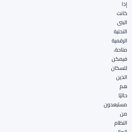
إذا
كانت
البنى
التحتية
الرقمية
متاحة،
فيمكن
للسكان
الذين
هم
حاليًا
مستبعدون
من
النظام
المالي