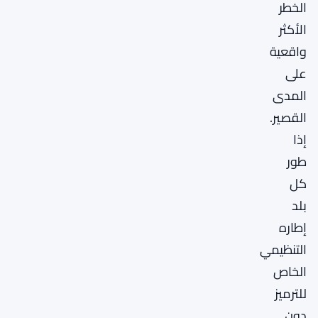
الخطر
الأكثر
واقعية
على
المدى
القصير.
إذا
طور
كل
بلد
إطاره
التنظيمي
الخاص
للترميز
دون