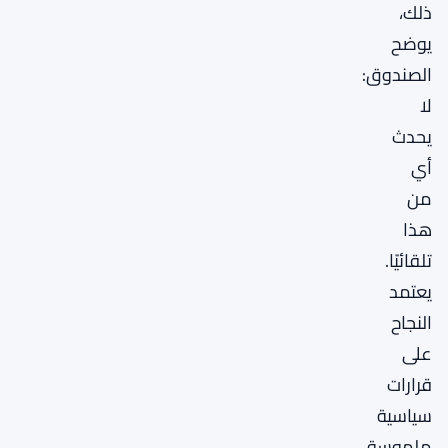
ذلك،
يوضح
الصندوق:
لا
يحدث
أي
من
هذا
تلقائيًا.
يعتمد
النجاح
على
قرارات
سياسية
ملموسة،