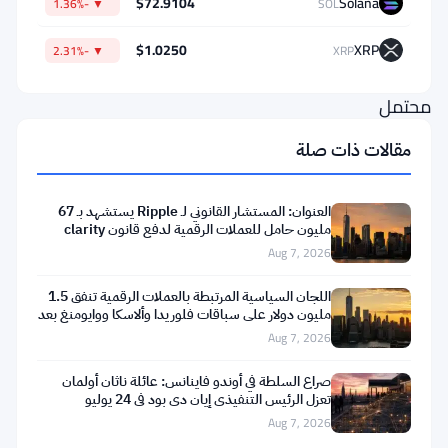
$72.9104
Solana
▼ -1.36%
SOL
على
أنه
$1.0250
XRP
▼ -2.31%
XRP
تحول
محتمل
عميق
مقالات ذات صلة
في
الأسواق
العنوان: المستشار القانوني لـ Ripple يستشهد بـ 67
المالية
مليون حامل للعملات الرقمية لدفع قانون clarity
Aug 7, 2026
العالمية،
ولكن
اللجان السياسية المرتبطة بالعملات الرقمية تنفق 1.5
مليون دولار على سباقات فلوريدا وألاسكا ووايومنغ بعد
بشروط
تعثر
Aug 7, 2026
جدية
مرفقة.
صراع السلطة في أوندو فاينانس: عائلة ناثان أولمان
تعزل الرئيس التنفيذي إيان دي بود في 24 يوليو
Aug 7, 2026
الفكرة