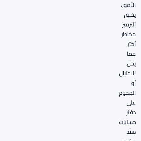
الأمور،
يخلق
الترميز
مخاطر
أكثر
مما
يحل.
الاحتيال
أو
الهجوم
على
دفتر
حسابات
سند