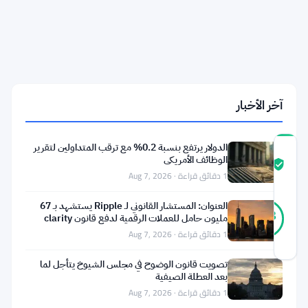
مخاطر
الترميز
وسط
تحول
محتمل
في
التمويل
العالمي
آخر الأخبار
الدولار يرتفع بنسبة 0.2% مع ترقب المتداولين لتقرير
درجة
الوظائف الأمريكي
ثقة
موثّق
1 دقائق قراءة · Aug 7, 2026
المجتمع
14
العنوان: المستشار القانوني لـ Ripple يستشهد بـ 67
موثّق
93
أصوات
مليون حامل للعملات الرقمية لدفع قانون clarity
%
حقيقي
1 دقائق قراءة · Aug 7, 2026
آخر تحديث 1 شهر مضت
تصويت قانون الوضوح في مجلس الشيوخ يتأجل لما
بعد العطلة الصيفية
أصدر
1 دقائق قراءة · Aug 7, 2026
صندوق