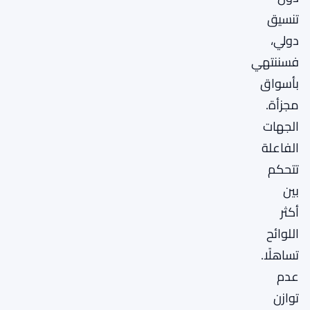
تنسيق
دولي،
فسننتهي
بأسواق
مجزأة.
الجهات
الفاعلة
تتحكم
بين
أكثر
اللوائح
تساهلًا.
عدم
توازن