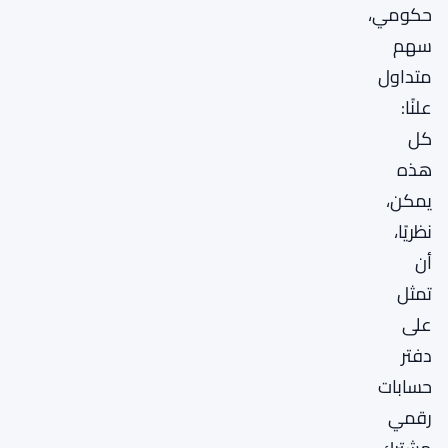
حكومي،
سهم
متداول
علنًا:
كل
هذه
يمكن،
نظريًا،
أن
تمثل
على
دفتر
حسابات
رقمي