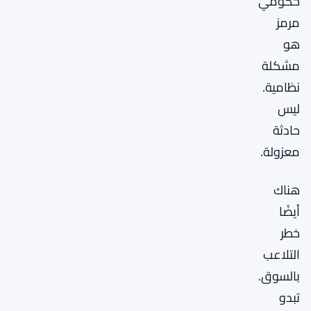
حكومي
مرمز
هو
مشكلة
نظامية.
ليس
حادثة
معزولة.
هناك
أيضًا
خطر
التلاعب
بالسوق.
تبدو