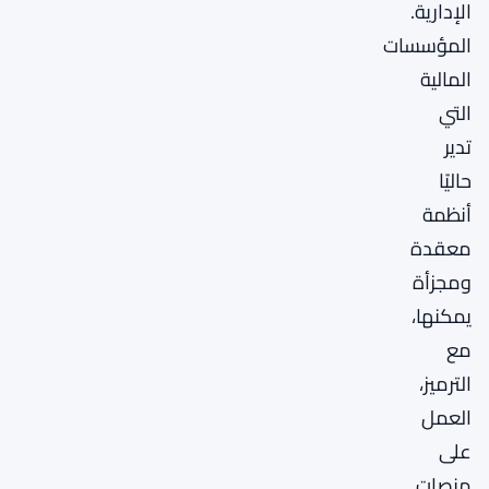
الإدارية.
المؤسسات
المالية
التي
تدير
حاليًا
أنظمة
معقدة
ومجزأة
يمكنها،
مع
الترميز،
العمل
على
منصات