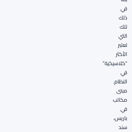
في
ذلك
تلك
التي
تعتبر
الأكثر
“كلاسيكية”
في
النظام.
مبنى
مكاتب
في
باريس،
سند