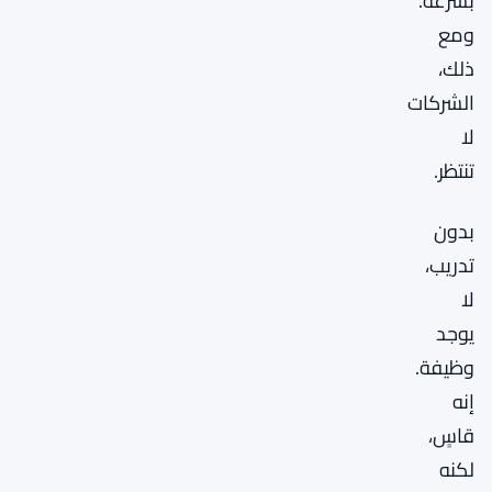
بسرعة.
ومع
ذلك،
الشركات
لا
تنتظر.
بدون
تدريب،
لا
يوجد
وظيفة.
إنه
قاسٍ،
لكنه