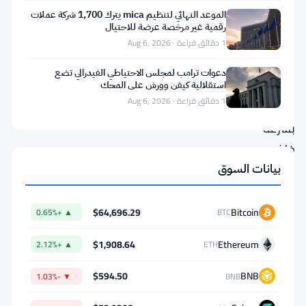
ومن
الموعد النهائي لتنظيم mica يترك 1,700 شركة عملات
لا
رقمية غير مرخصة عرضة للاحتيال
يمتلك
1 دقائق قراءة · Aug 6, 2026
المهارات
دعوات ترامب لمجلس الاحتياطي الفيدرالي تضع
اللازمة
استقلالية كيفن وورش على المحك
1 دقائق قراءة · Aug 6, 2026
يُترك
بسرعة
خلف
الركب،
بيانات السوق
دون
فرصة
$64,696.29
Bitcoin
▲ +0.65%
BTC
للحاق
$1,908.64
Ethereum
▲ +2.12%
ETH
بالركب.
$594.50
BNB
▼ -1.03%
BNB
تغيير