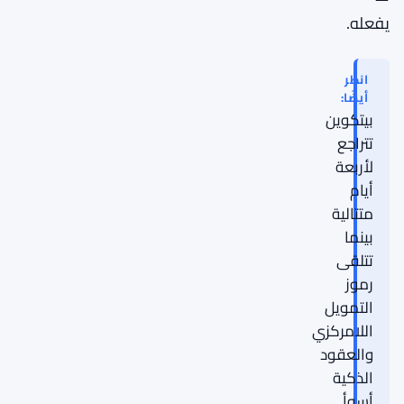
يفعله.
انظر
أيضًا:
بيتكوين
تتراجع
لأربعة
أيام
متتالية
بينما
تتلقى
رموز
التمويل
اللامركزي
والعقود
الذكية
أسوأ