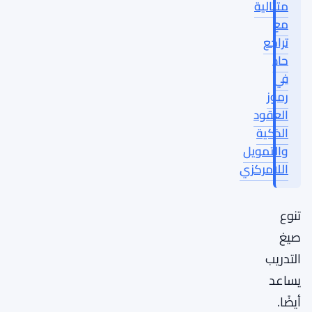
متتالية
مع
تراجع
حاد
في
رموز
العقود
الذكية
والتمويل
اللامركزي
تنوع
صيغ
التدريب
يساعد
أيضًا.