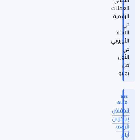
للعملات
الرقمية
في
الاتحاد
الأوروبي
في
الأول
من
يوليو
SEE
ALSO:
انخفاض
بيتكوين
لأربعة
أيام