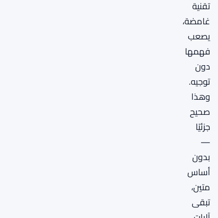
تقنية
غامضة،
يصعب
فهمها
دون
توجيه.
وهذا
صحيح
جزئيًا
—
بدون
أساس
متين،
تبقى
آليات