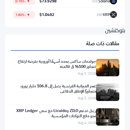
$73.9298
Solana
▼ -0.16%
SOL
التدريب
المتخصص
$1.0492
XRP
▼ -1.80%
XRP
في
بلوكتشين
اللعبة
مقالات ذات صلة
لآلاف
الأشخاص
جولدمان ساكس يحدد أسهمًا أوروبية بفرصة ارتفاع
الذين
تتجاوز 100% في قائمته
Aug 5, 2026
بدأوا
من
عجز الميزانية الفرنسية يصل إلى 106.8 مليار يورو،
متجاوزًا الإنفاق الدفاعي
الصفر.
Aug 5, 2026
العقود
الذكية،
ريبل تدعم ZILO وLicuido مع سعي XRP Ledger
نحو دفع التوكنات المؤسسية
التمويل
Aug 4, 2026
اللامركزي