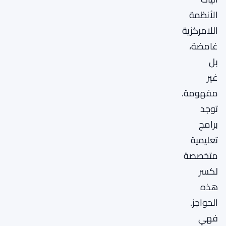
الأنظمة
اللامركزية
غامضة،
بل
غير
مفهومة.
توجد
برامج
تعليمية
متخصصة
لكسر
هذه
الحواجز.
فهي