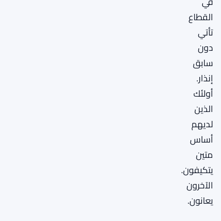
في
القطاع
تأتي
دون
سابق
إنذار.
أولئك
الذين
لديهم
أساس
متين
يتكيفون.
الآخرون
يعانون.