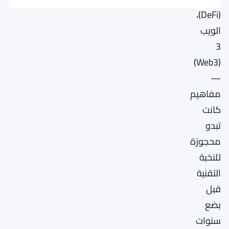
(DeFi)،
الويب
3
(Web3)
—
مفاهيم
كانت
تبدو
محجوزة
للنخبة
التقنية
قبل
بضع
سنوات