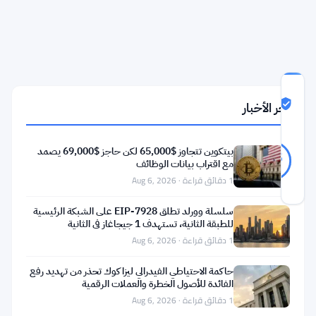
قبل
الشركات
الكبرى
درجة
آخر الأخبار
ثقة
Likely Real
المجتمع
Likely
8
بيتكوين تتجاوز $65,000 لكن حاجز $69,000 يصمد
75
أصوات
Real
%
مع اقتراب بيانات الوظائف
حقيقي
1 دقائق قراءة · Aug 6, 2026
آخر تحديث 2 أشهر مضت
سلسلة وورلد تطلق EIP-7928 على الشبكة الرئيسية
للطبقة الثانية، تستهدف 1 جيجاغاز في الثانية
توظيف
1 دقائق قراءة · Aug 6, 2026
بلوكتشين
في
حاكمة الاحتياطي الفيدرالي ليزا كوك تحذر من تهديد رفع
الفائدة للأصول الخطرة والعملات الرقمية
ازدياد.
1 دقائق قراءة · Aug 6, 2026