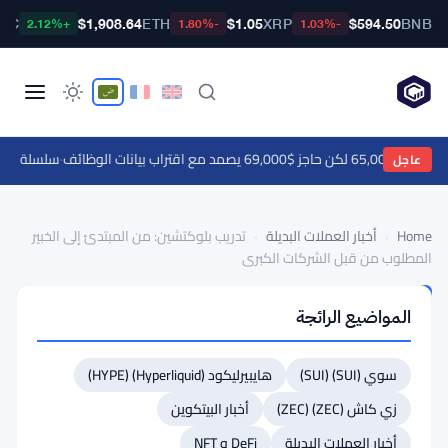
BTC
$1,908.64
ETH
$1.05
XRP
$594.50
BNB
+2.12%
-1.80%
-1.03%
$69,000 يصمد مع اقتراب بيانات الوظائف
·
سلسلة وورلد تطلق EIP-7928 على الشبكة الرئيسية للطبقة 
عاجل
Home
›
أخبار العملات البديلة
›
تدريب بلوكتشين: من المبتدئ إلى الخبير
المطلوب من قبل الشركات الكبرى
أخبار
المواضيع الرائجة
العملات
البديلة
تدريب
سوي (SUI) (SUI)
هايبيرليكود (Hyperliquid) (HYPE)
بلوكتشين:
زي كاش (ZEC) (ZEC)
أخبار البيتكوين
من
أخبار العملات البديلة
DeFi و NFT