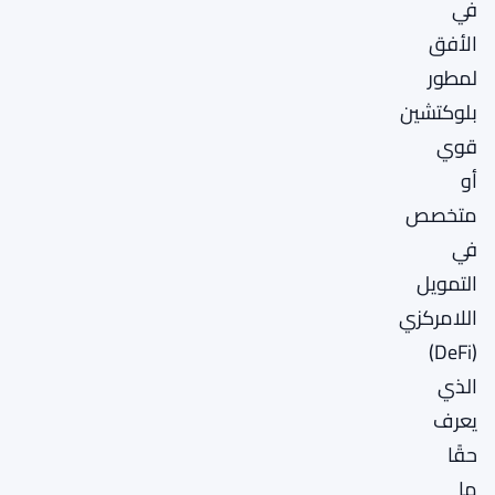
في
الأفق
لمطور
بلوكتشين
قوي
أو
متخصص
في
التمويل
اللامركزي
(DeFi)
الذي
يعرف
حقًا
ما