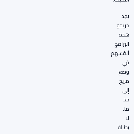
يجد
خريجو
هذه
البرامج
أنفسهم
في
وضع
مريح
إلى
حد
ما.
لا
بطالة