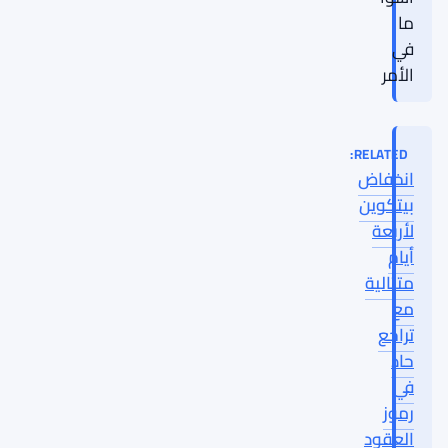
ما
في
الأمر
RELATED:
انخفاض
بيتكوين
لأربعة
أيام
متتالية
مع
تراجع
حاد
في
رموز
العقود