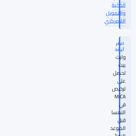
الذكية
والتمويل
اللامركزي
انظر
أيضًا:
وايت
بيت
تحصل
على
ترخيص
MiCA
في
النمسا
قبل
الموعد
النهائي