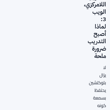
اللامركزي،
الويب
3:
لماذا
أصبح
التدريب
ضرورة
ملحة
لا
يزال
بلوكتشين
يحتفظ
بسمعة
كونه