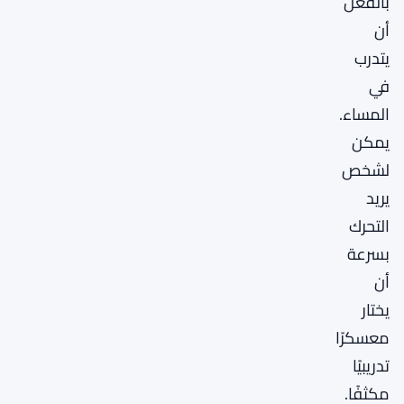
بالفعل
أن
يتدرب
في
المساء.
يمكن
لشخص
يريد
التحرك
بسرعة
أن
يختار
معسكرًا
تدريبيًا
مكثفًا.