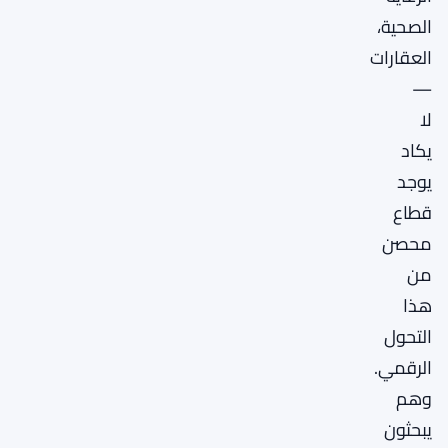
الصحية،
العقارات
—
لا
يكاد
يوجد
قطاع
محصن
من
هذا
التحول
الرقمي.
وهم
يبحثون