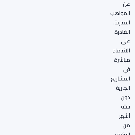
عن
المواهب
المدربة،
القادرة
على
الاندماج
مباشرة
في
المشاريع
الجارية
دون
ستة
أشهر
من
التكيف.