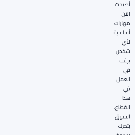
أصبحت
الآن
مهارات
أساسية
لأي
شخص
يرغب
في
العمل
في
هذا
القطاع.
السوق
يتحرك