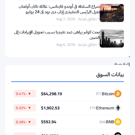
صراع السلطة في أوندو فاينانس: عائلة ناثان أولمان
بقيمة
تعزل الرئيس التنفيذي إيان دي بود في 24 يوليو
1.4
1 دقائق قراءة · Aug 7, 2026
مليار
بحث كولبر يراهن ضد نفيديا بسبب تحويل الإيرادات إلى
دولار
الصين
من
1 دقائق قراءة · Aug 6, 2026
العملات
الرقمية
لعام
بيانات السوق
2025.
هذا
$64,298.19
Bitcoin
▼ -0.41%
BTC
الرقم
$1,902.53
Ethereum
▼ -0.32%
ETH
وحده
سيكون
$592.94
BNB
▼ -0.26%
BNB
مذهلاً