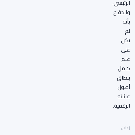
الرئيسي،
والدفاع
بأنه
لم
يكن
على
علم
كامل
بنطاق
أصول
عائلته
الرقمية.
إعلان