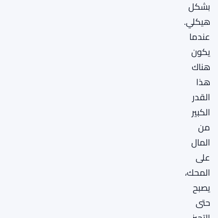
بشكل
هيكلي.
عندما
يكون
هناك
هذا
القدر
الكبير
من
المال
على
المحك،
يصبح
حتى
التحيز