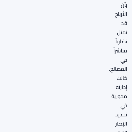
بأن
الأرباح
قد
تمثل
تضارباً
مباشراً
في
المصالح.
كانت
إدارته
محورية
في
تحديد
الإطار