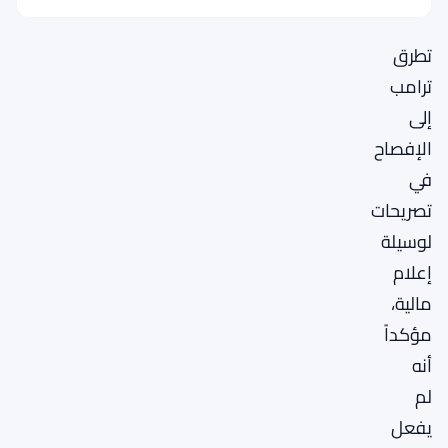
تماماً.
تطرق
ترامب
إلى
الإفصاح
في
تصريحات
لوسيلة
إعلام
مالية،
مؤكداً
أنه
لم
يفعل