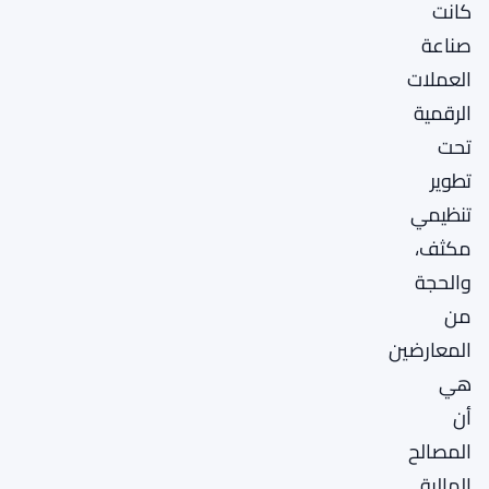
كانت
صناعة
العملات
الرقمية
تحت
تطوير
تنظيمي
مكثف،
والحجة
من
المعارضين
هي
أن
المصالح
المالية