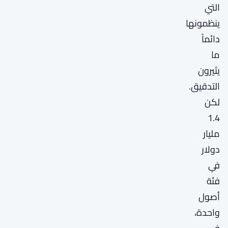
التي
ينظمونها
دائماً
ما
يثيرون
التدقيق.
لكن
1.4
مليار
دولار
في
فئة
أصول
واحدة،