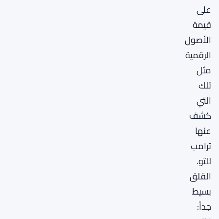
على
قيمة
الأصول
الرقمية
مثل
تلك
التي
كشف
عنها
ترامب
للتو.
القلق
بسيط
جداً: