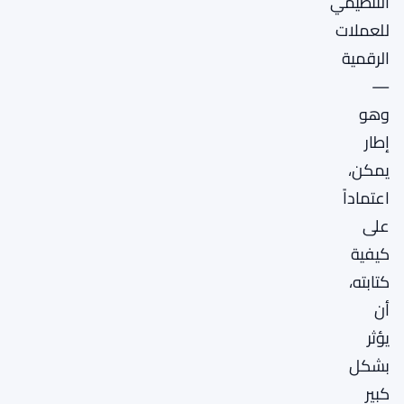
التنظيمي
للعملات
الرقمية
—
وهو
إطار
يمكن،
اعتماداً
على
كيفية
كتابته،
أن
يؤثر
بشكل
كبير