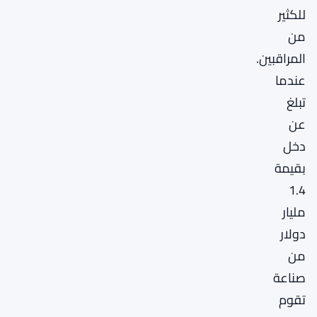
للكثير
من
المراقبين.
عندما
تبلغ
عن
دخل
بقيمة
1.4
مليار
دولار
من
صناعة
تقوم