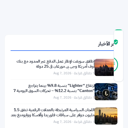
1.4
مليار
دولار
درجة
آخر الأخبار
ثقة
موثّق
المجتمع
15
موثّق
إطلاق سويفت لإطار عمل الدفع عبر الحدود مع بنك
93
أصوات
%
أوف أمريكا وجي بي مورغان في 25 دولة
حقيقي
1 دقائق قراءة · Aug 7, 2026
آخر تحديث 1 شهر مضت
ارتفاع “Lighter” بنسبة 9.8% بينما يتراجع
أفاد
“Canton” بنسبة 12.2% – تحركات السوق اليومية 7
أغسطس
1 دقائق قراءة · Aug 7, 2026
دونالد
ترامب
اللجان السياسية المرتبطة بالعملات الرقمية تنفق 1.5
مليون دولار على سباقات فلوريدا وألاسكا ووايومنغ بعد
بتحقيق
تعثر
1 دقائق قراءة · Aug 7, 2026
دخل