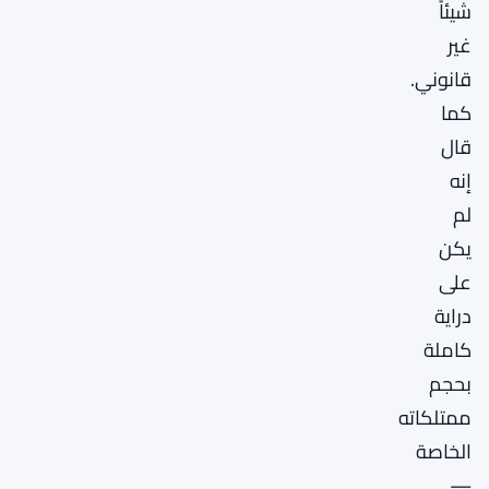
شيئاً
غير
قانوني.
كما
قال
إنه
لم
يكن
على
دراية
كاملة
بحجم
ممتلكاته
الخاصة
—