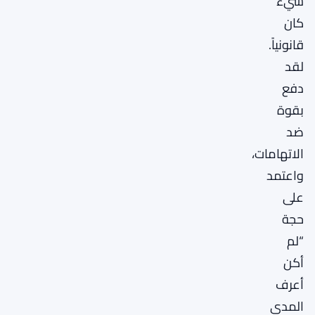
شيء
كان
قانونياً.
لقد
دفع
بقوة
ضد
الاتهامات،
واعتمد
على
حجة
“لم
أكن
أعرف
المدى