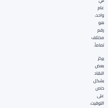
في
عام
واحد،
هو
رقم
مختلف
تماماً.
يركز
بعض
النقاد
بشكل
خاص
على
التوقيت.