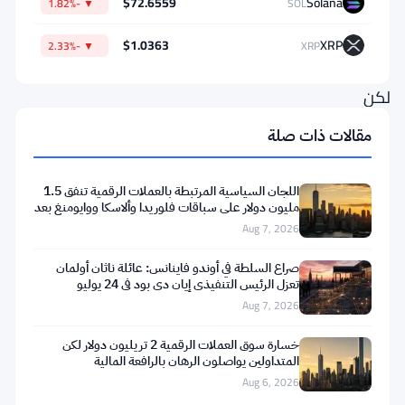
$72.6559
Solana
▼ -1.82%
SOL
لأي
مواطن
$1.0363
XRP
▼ -2.33%
XRP
عادي.
لكن
بالنسبة
مقالات ذات صلة
لرئيس
حالي
اللجان السياسية المرتبطة بالعملات الرقمية تنفق 1.5
يشكل
مليون دولار على سباقات فلوريدا وألاسكا ووايومنغ بعد
تعثر
Aug 7, 2026
تنظيم
العملات
صراع السلطة في أوندو فاينانس: عائلة ناثان أولمان
تعزل الرئيس التنفيذي إيان دي بود في 24 يوليو
الرقمية،
Aug 7, 2026
فإن
الأمر
خسارة سوق العملات الرقمية 2 تريليون دولار لكن
المتداولين يواصلون الرهان بالرافعة المالية
مختلف
Aug 6, 2026