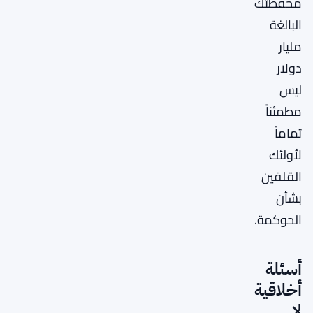
محفظتك
البالغة
مليار
دولار
ليس
مطمئناً
تماماً
لأولئك
القلقين
بشأن
الحوكمة.
أسئلة
أخلاقية
لا