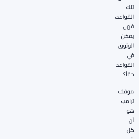
تلك
القواعد،
فهل
يمكن
الوثوق
في
القواعد
حقاً؟
موقف
ترامب
هو
أن
كل