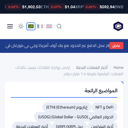
BTC
$1,902.53
ETH
$1.04
XRP
$592.94
BNB
-0.32%
-2.33%
-0.26%
ويفت لإطار عمل الدفع عبر الحدود مع بنك أوف أمريكا وجي بي مورغان في 25 دولة
عاجل
Home
›
أخبار العملات البديلة
›
ترامب يواجه انتقادات بسبب عائدات
العملات الرقمية بقيمة 1.4 مليار دولار
أخبار
المواضيع الرائجة
العملات
البديلة
ترامب
DeFi و NFT
إيثريوم (Ethereum) (ETH)
يواجه
الدولار العالمي (Global Dollar - GUSD) (USDG)
انتقادات
أخبار البيتكوين
ريبل (XRP) (XRP)
أخبار العملات البديلة