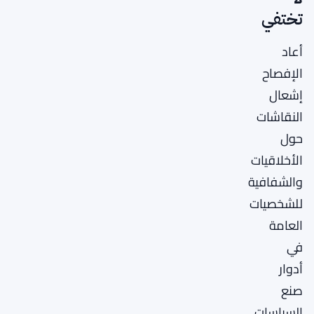
تختفي
أعاد
الإفصاح
إشعال
النقاشات
حول
الأخلاقيات
والشفافية
للشخصيات
العامة
في
أدوار
صنع
السياسات.