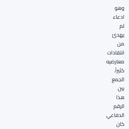
وهو
ادعاء
لم
يهدئ
من
انتقادات
معارضيه
كثيراً.
الجمع
بين
هذا
الرقم
الدفاعي
كان