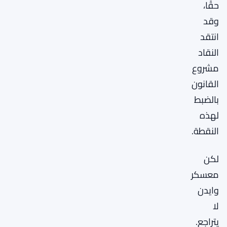
حقًا،
وقد
انتقد
النقاد
مشروع
القانون
بالضبط
لهذه
النقطة.
لكن
معسكر
وايدن
لا
يتراجع.