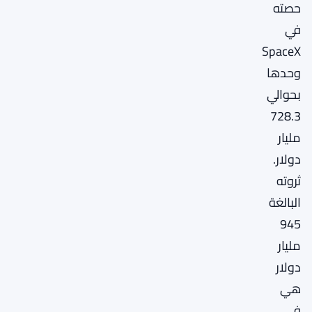
حصته
في
SpaceX
وحدها
بحوالي
728.3
مليار
دولار.
ثروته
البالغة
945
مليار
دولار
هي
في