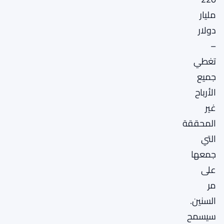
مليار
دولار
–
تغطي
جميع
الأرباح
غير
المحققة
التي
جمعها
على
مر
السنين.
سيسمح