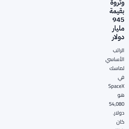
وثروة
بقيمة
945
مليار
دولار
الراتب
الأساسي
لماسك
في
SpaceX
هو
54,080
دولار.
كان