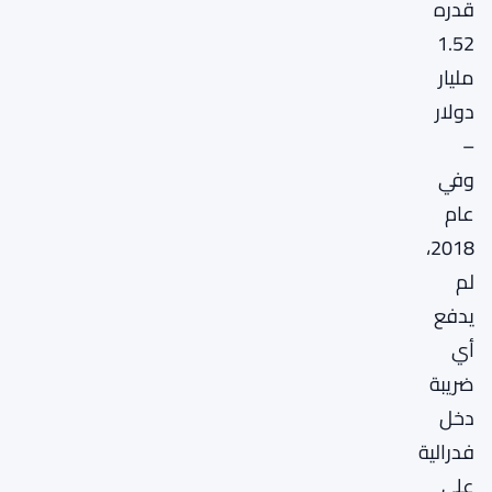
قدره
1.52
مليار
دولار
–
وفي
عام
2018،
لم
يدفع
أي
ضريبة
دخل
فدرالية
على