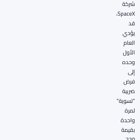
شركة
SpaceX،
قد
يؤدي
العام
الأول
وحده
إلى
فرض
ضريبة
“تسوية”
لمرة
واحدة
بقيمة
220