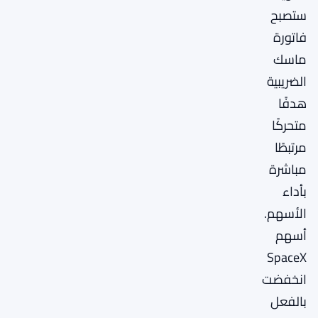
ستصبح
فاتورة
ماسك
الضريبية
هدفًا
متحركًا
مرتبطًا
مباشرة
بأداء
الأسهم.
أسهم
SpaceX
انخفضت
بالفعل