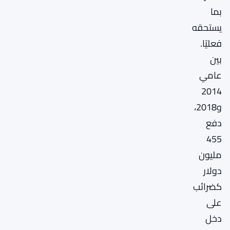
بما
يستحقه
فعليًا.
بين
عامي
2014
و2018،
دفع
455
مليون
دولار
كضرائب
على
دخل