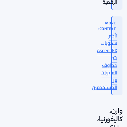
الرقمية
MORE
CONTEXT:
تأخير
سحوبات
AscendEX
يثير
مخاوف
السيولة
بين
المستخدمين
وارن،
كاليفورنيا،