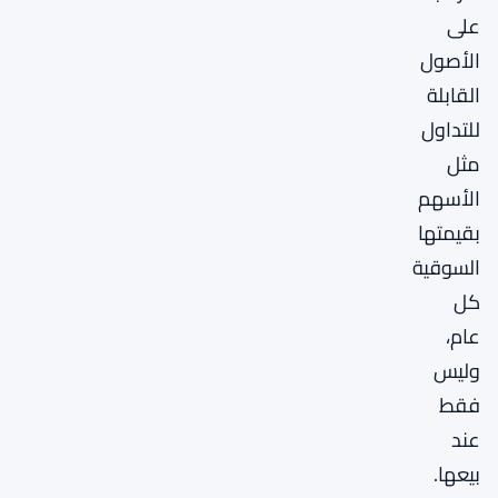
على
الأصول
القابلة
للتداول
مثل
الأسهم
بقيمتها
السوقية
كل
عام،
وليس
فقط
عند
بيعها.