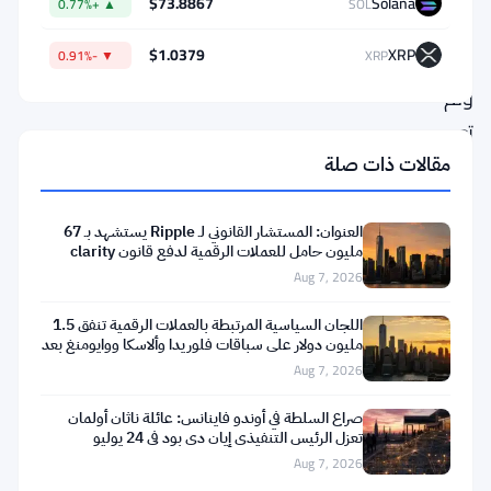
$73.8867
Solana
▲ +0.77%
SOL
خطأ
$1.0379
XRP
▼ -0.91%
XRP
مطبعي،
ولم
تعد
فكرة
مقالات ذات صلة
هامشية
بعد
العنوان: المستشار القانوني لـ Ripple يستشهد بـ 67
مليون حامل للعملات الرقمية لدفع قانون clarity
الآن.
Aug 7, 2026
اقتراح
اللجان السياسية المرتبطة بالعملات الرقمية تنفق 1.5
مليون دولار على سباقات فلوريدا وألاسكا ووايومنغ بعد
ضريبة
تعثر
Aug 7, 2026
دخل
صراع السلطة في أوندو فاينانس: عائلة ناثان أولمان
المليارديرات
تعزل الرئيس التنفيذي إيان دي بود في 24 يوليو
الذي
Aug 7, 2026