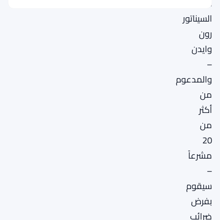
قدمه
السيناتور
رون
وايدن
–
والمدعوم
من
أكثر
من
20
مشرعاً
–
سيقوم
بفرض
ضرائب