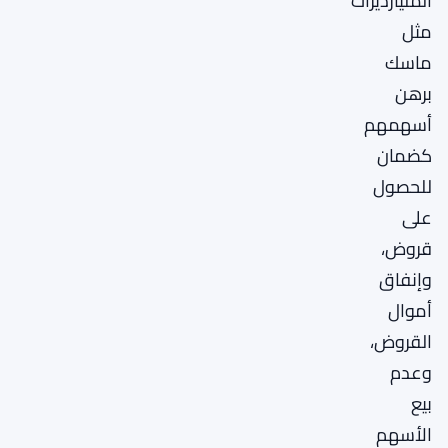
المليارديرات
مثل
ماسك
برهن
أسهمهم
كضمان
للحصول
على
قروض،
وإنفاق
أموال
القروض،
وعدم
بيع
الأسهم