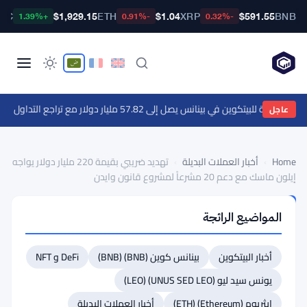
BTC
$1,929.15
ETH
$1.04
XRP
$591.55
BNB
+1.39%
-0.91%
-0.32%
لة للبيتكوين في بينانس يصل إلى 57.82 مليار دولار مع تراجع التداول الفوري بثمانية أضعاف
عاجل
Home
›
أخبار العملات البديلة
›
تهديد ضريبي بقيمة 220 مليار دولار يواجه
إيلون ماسك مع دعم 20 مشرعاً لمشروع قانون وايدن
أخبار
المواضيع الرائجة
العملات
البديلة
تهديد
أخبار البيتكوين
بينانس كوين (BNB) (BNB)
DeFi و NFT
ضريبي
يونس سيد ليو (UNUS SED LEO) (LEO)
بقيمة
إيثريوم (Ethereum) (ETH)
أخبار العملات البديلة