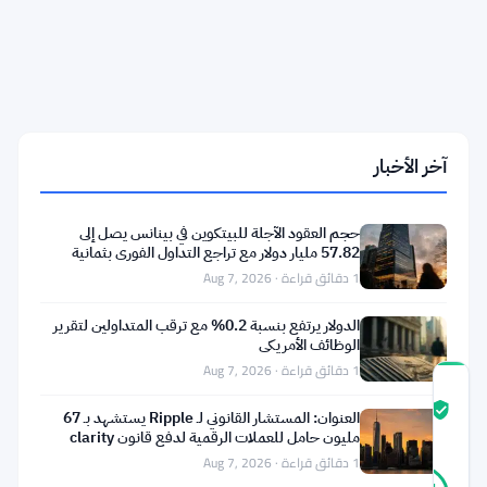
ضريبي
بقيمة
220
مليار
دولار
يواجه
إيلون
ماسك
آخر الأخبار
مع
دعم
20
حجم العقود الآجلة للبيتكوين في بينانس يصل إلى
مشرعاً
57.82 مليار دولار مع تراجع التداول الفوري بثمانية
لمشروع
أضعاف
1 دقائق قراءة · Aug 7, 2026
قانون
وايدن
الدولار يرتفع بنسبة 0.2% مع ترقب المتداولين لتقرير
الوظائف الأمريكي
1 دقائق قراءة · Aug 7, 2026
درجة
ثقة
موثّق
العنوان: المستشار القانوني لـ Ripple يستشهد بـ 67
المجتمع
مليون حامل للعملات الرقمية لدفع قانون clarity
1 دقائق قراءة · Aug 7, 2026
32
موثّق