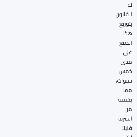
له
القانون
بتوزيع
هذا
الدفع
على
مدى
خمس
سنوات،
مما
يخفف
من
الضربة
قليلاً