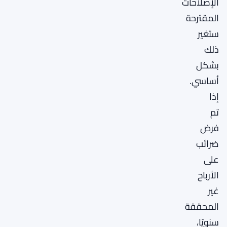
الإصلاحات
المقترحة
ستغير
ذلك
بشكل
أساسي.
إذا
تم
فرض
ضرائب
على
الأرباح
غير
المحققة
سنويًا،