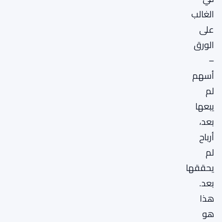
الغالب
على
الورق
–
أسهم
لم
يبعها
بعد،
أرباح
لم
يحققها
بعد.
هذا
هو