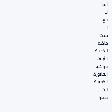
أبدًا.
لا
بيع،
لا
حدث
خاضع
للضريبة.
الثروة
تتراكم.
الفاتورة
الضريبية
تبقى
صفرًا.