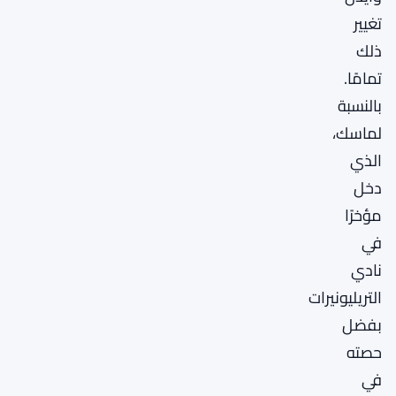
تغيير
ذلك
تمامًا.
بالنسبة
لماسك،
الذي
دخل
مؤخرًا
في
نادي
التريليونيرات
بفضل
حصته
في