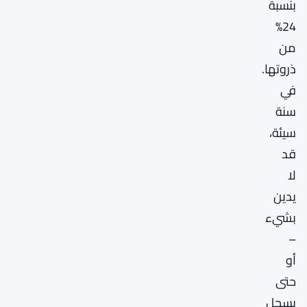
بنسبة
24%
من
ذروتها.
في
سنة
سيئة،
قد
لا
يدين
بشيء
–
أو
حتى
يسجل