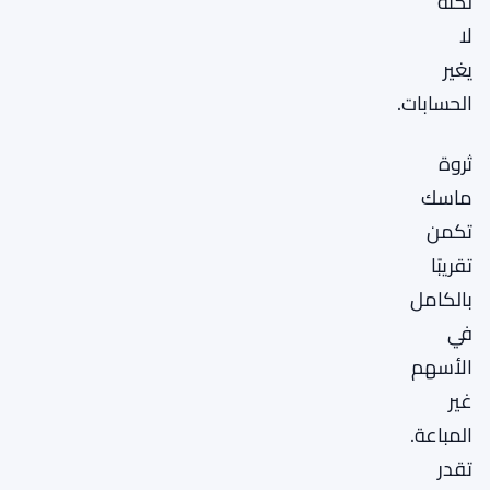
لكنه
لا
يغير
الحسابات.
ثروة
ماسك
تكمن
تقريبًا
بالكامل
في
الأسهم
غير
المباعة.
تقدر