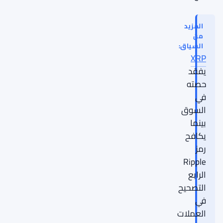
المزيد
من
السياق:
XRP
يفقد
حصته
في
السوق
بينما
يكافح
رمز
Ripple
الرابع
التصحيح
في
العملات