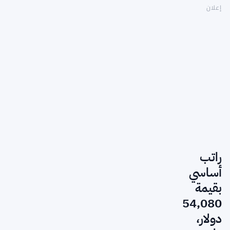
إعلان
راتب
أساسي
بقيمة
54,080
دولار،