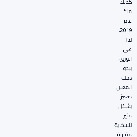
كذلك
منذ
عام
2019.
لذا
على
الورق،
يبدو
دخله
المعلن
صغيرًا
بشكل
مثير
للسخرية
مقارنة