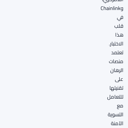
وChainlink
في
قلب
هذا
الاختبار.
تعتمد
منصات
الرهان
على
تقنيتها
للتعامل
مع
التسوية
الآمنة