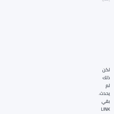
لكن
ذلك
لم
يحدث.
بقي
LINK