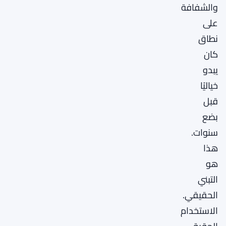
والشفافة
على
نطاق
كان
يبدو
خياليًا
قبل
بضع
سنوات.
هذا
هو
التبني
الحقيقي.
الاستخدام