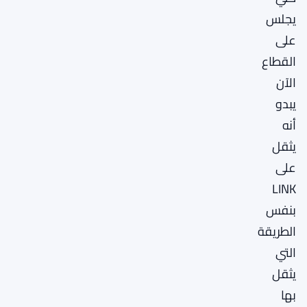
يجلس
على
القطاع
الآن
يبدو
أنه
يثقل
على
LINK
بنفس
الطريقة
التي
يثقل
بها