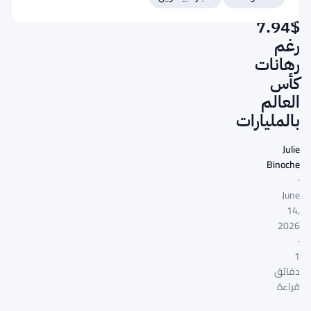
عند
$7.94
رغم
رهانات
كأس
العالم
بالمليارات
Julie
Binoche
·
June
14,
2026
·
1
دقائق
قراءة