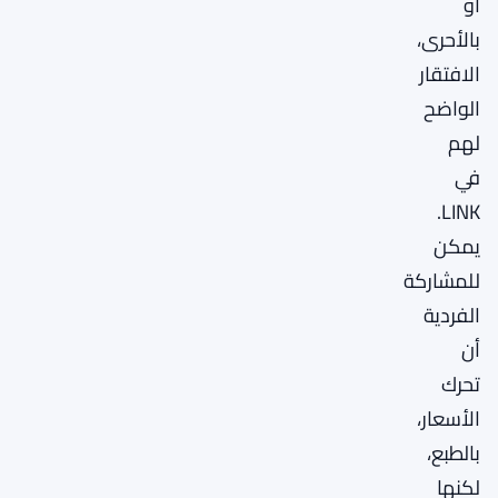
أو
بالأحرى،
الافتقار
الواضح
لهم
في
LINK.
يمكن
للمشاركة
الفردية
أن
تحرك
الأسعار،
بالطبع،
لكنها