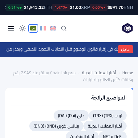
BTC
$1,913.22
ETH
$1.03
XRP
$591.70
BNB
+0.31%
-1.47%
-0.03%
ن إلى 55 ألف دولار
عاجل
Home
›
أخبار العملات البديلة
›
سعر Chainlink يستقر عند $7.94 رغم
رهانات كأس العالم بالمليارات
أخبار
المواضيع الرائجة
العملات
البديلة
سعر
ترون (TRX) (TRX)
داي (Dai) (DAI)
Chainlink
أخبار العملات البديلة
بينانس كوين (BNB) (BNB)
يستقر
DeFi و NFT
أخبار البيتكوين