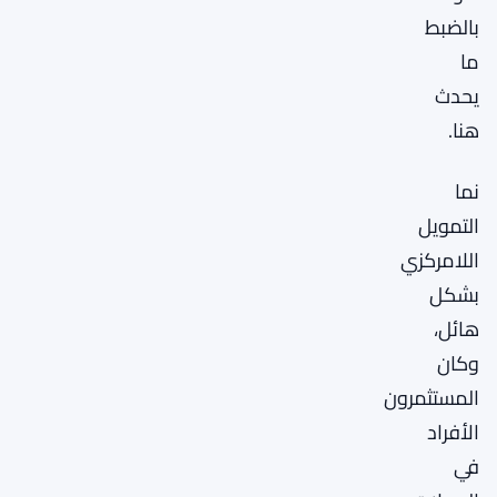
بالضبط
ما
يحدث
هنا.
نما
التمويل
اللامركزي
بشكل
هائل،
وكان
المستثمرون
الأفراد
في