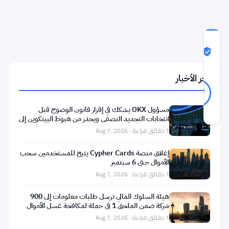
بالمليارات
درجة
ثقة
Likely Real
المجتمع
آخر الأخبار
Likely
38
79
أصوات
Real
%
حقيقي
مسؤول OKX يشكك في إقرار قانون الوضوح قبل
آخر تحديث 2 أشهر مضت
انتخابات التجديد النصفي ويحذر من هبوط البيتكوين إلى
55 ألف دولار
1 دقائق قراءة · Aug 7, 2026
لا
إغلاق منصة Cypher Cards يتيح للمستخدمين سحب
يتحرك
الأموال حتى 6 سبتمبر
رمز
1 دقائق قراءة · Aug 7, 2026
Chainlink.
هيئة السلوك المالي ترسل طلبات معلومات إلى 900
حيث
شركة ضمن الملحق 1 في حملة لمكافحة غسل الأموال
1 دقائق قراءة · Aug 7, 2026
يستقر