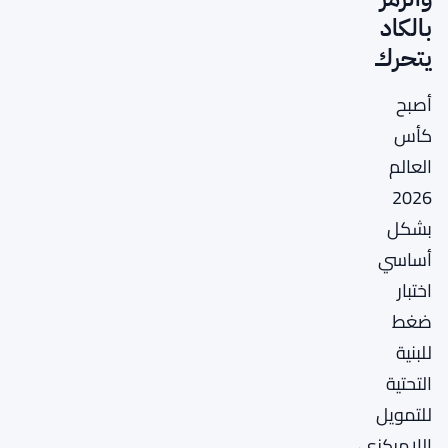
بالكاد
يتحرك
أصبح
كأس
العالم
2026
بشكل
أساسي
اختبار
ضغط
للبنية
التحتية
للتمويل
اللامركزي،