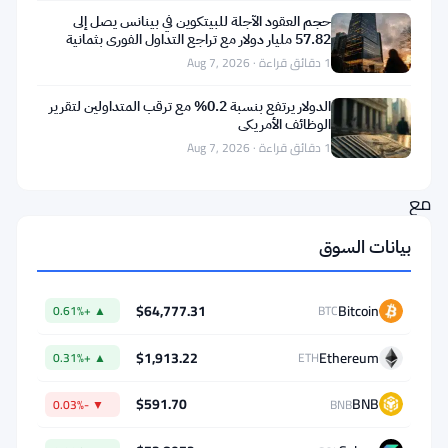
LINK
حجم العقود الآجلة للبيتكوين في بينانس يصل إلى
57.82 مليار دولار مع تراجع التداول الفوري بثمانية
عند
أضعاف
1 دقائق قراءة · Aug 7, 2026
$7.94،
بلا
الدولار يرتفع بنسبة 0.2% مع ترقب المتداولين لتقرير
الوظائف الأمريكي
تغيير،
1 دقائق قراءة · Aug 7, 2026
حتى
مع
دفع
بيانات السوق
كأس
العالم
$64,777.31
Bitcoin
▲ +0.61%
BTC
2026
لما
$1,913.22
Ethereum
▲ +0.31%
ETH
يبدو
$591.70
BNB
▼ -0.03%
BNB
أنه