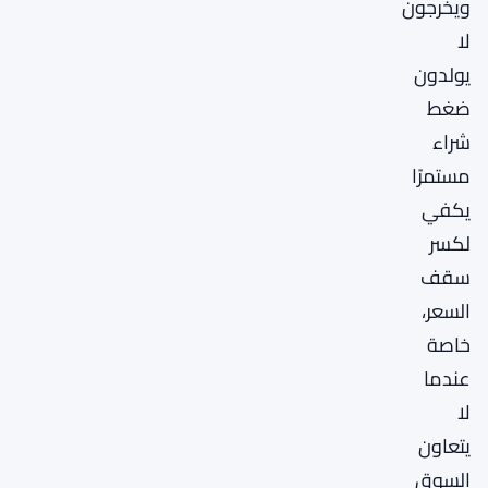
ويخرجون
لا
يولدون
ضغط
شراء
مستمرًا
يكفي
لكسر
سقف
السعر،
خاصة
عندما
لا
يتعاون
السوق