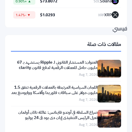
حجم
$73.8072
Solana
▲ +0.90%
SOL
رهانات
$1.0293
XRP
▼ -1.47%
XRP
لامركزية
قياسي
عبر
مقالات ذات صلة
المنصات
المبنية
العنوان: المستشار القانوني لـ Ripple يستشهد بـ 67
على
مليون حامل للعملات الرقمية لدفع قانون clarity
بنيته
Aug 7, 2026
التحتية.
اللجان السياسية المرتبطة بالعملات الرقمية تنفق 1.5
مليارات
مليون دولار على سباقات فلوريدا وألاسكا ووايومنغ بعد
تعثر
Aug 7, 2026
الدولارات.
بالكاد
صراع السلطة في أوندو فاينانس: عائلة ناثان أولمان
تعزل الرئيس التنفيذي إيان دي بود في 24 يوليو
تحرك
Aug 7, 2026
في