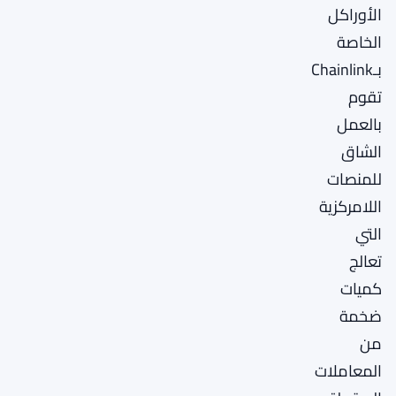
الأوراكل
الخاصة
بـChainlink
تقوم
بالعمل
الشاق
للمنصات
اللامركزية
التي
تعالج
كميات
ضخمة
من
المعاملات