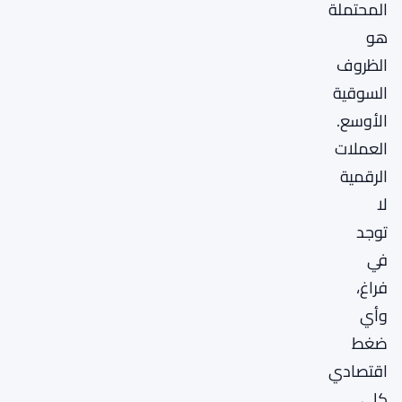
المحتملة
هو
الظروف
السوقية
الأوسع.
العملات
الرقمية
لا
توجد
في
فراغ،
وأي
ضغط
اقتصادي
كلي