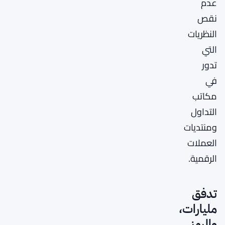
عدم
نقص
النظريات
التي
تدور
في
مكاتب
التداول
ومنتديات
العملات
الرقمية.
تدفق
مليارات،
والرمز