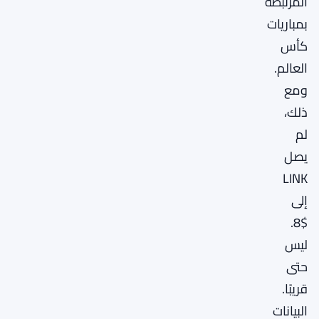
المرتبطة
بمباريات
كأس
العالم.
ومع
ذلك،
لم
يصل
LINK
إلى
$8.
ليس
حتى
قريبًا.
البيانات