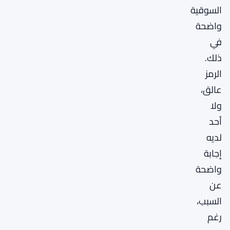
السوقية
واضحة
في
ذلك.
الرمز
عالق،
ولا
أحد
لديه
إجابة
واضحة
عن
السبب،
رغم