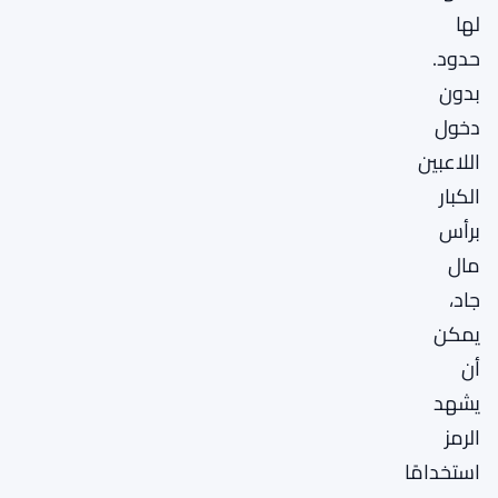
لها
حدود.
بدون
دخول
اللاعبين
الكبار
برأس
مال
جاد،
يمكن
أن
يشهد
الرمز
استخدامًا