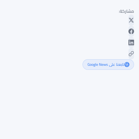
مشاركة:
تابعنا على Google News
سعر
Chainlink
يستقر
عند
$7.94
رغم
رهانات
كأس
العالم