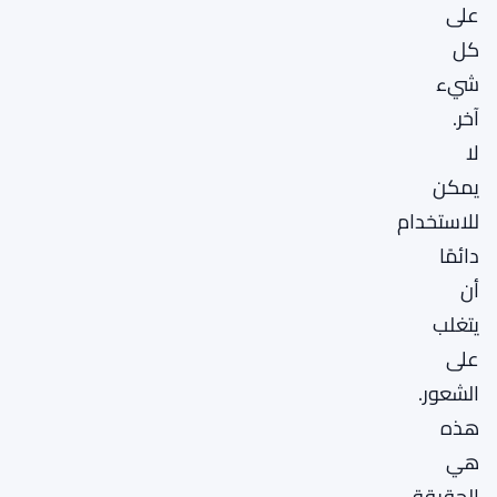
على
كل
شيء
آخر.
لا
يمكن
للاستخدام
دائمًا
أن
يتغلب
على
الشعور.
هذه
هي
الحقيقة.