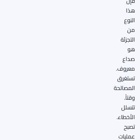
فإن
هذا
النوع
من
التجزئة
هو
صداع
معروف.
تستغرق
المصالحة
وقتاً.
تتسلل
الأخطاء.
تصبح
عمليات