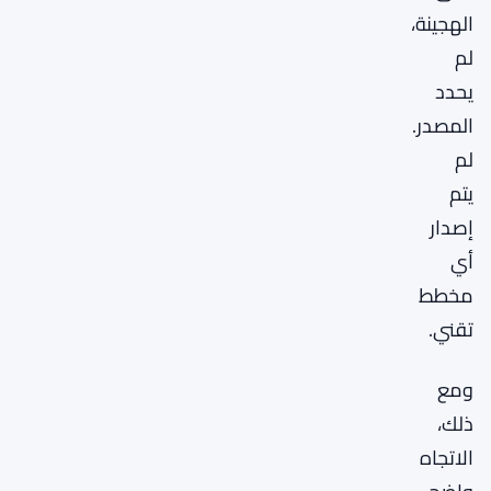
الهجينة،
لم
يحدد
المصدر.
لم
يتم
إصدار
أي
مخطط
تقني.
ومع
ذلك،
الاتجاه