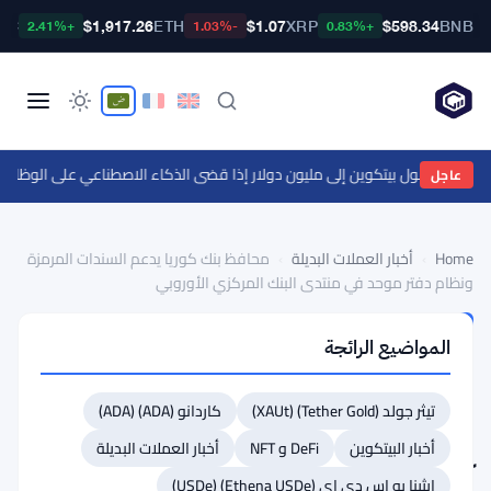
TC
$1,917.26
ETH
$1.07
XRP
$598.34
BNB
+2.41%
-1.03%
+0.83%
يز يتوقع وصول بيتكوين إلى مليون دولار إذا قضى الذكاء الاصطناعي على الوظائف 
عاجل
Home
›
أخبار العملات البديلة
›
محافظ بنك كوريا يدعم السندات المرمزة
ونظام دفتر موحد في منتدى البنك المركزي الأوروبي
أخبار
المواضيع الرائجة
العملات
البديلة
محافظ
تيثر جولد (Tether Gold) (XAUt)
كاردانو (ADA) (ADA)
بنك
أخبار البيتكوين
DeFi و NFT
أخبار العملات البديلة
كوريا
إيثينا يو إس دي إي (Ethena USDe) (USDe)