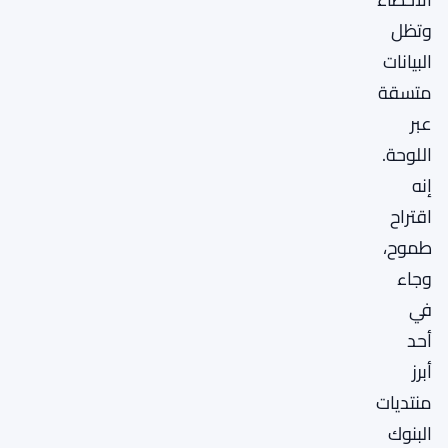
وتظل
البيانات
متسقة
عبر
اللوحة.
إنه
اقتراح
طموح،
وجاء
في
أحد
أبرز
منتديات
البنوك