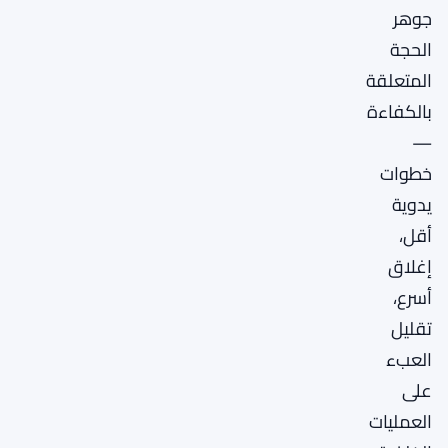
جوهر
الحجة
المتعلقة
بالكفاءة
—
خطوات
يدوية
أقل،
إغلاق
أسرع،
تقليل
العبء
على
العمليات