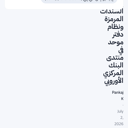
يدعم
السندات
المرمزة
ونظام
دفتر
موحد
في
منتدى
البنك
المركزي
الأوروبي
Pankaj
K
·
July
2,
2026