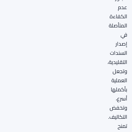
عدم
الكفاءة
المتأصلة
في
إصدار
السندات
التقليدية،
وتجعل
العملية
بأكملها
أسرع،
وتخفض
التكاليف.
تمنح