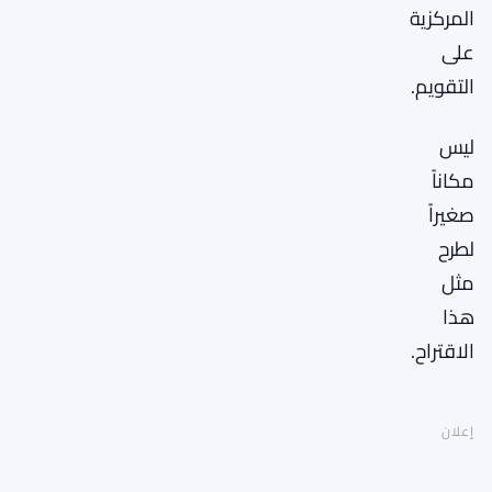
المركزية
على
التقويم.
ليس
مكاناً
صغيراً
لطرح
مثل
هذا
الاقتراح.
إعلان