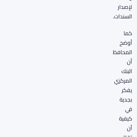
لإصدار
السندات.
كما
أوضح
المحافظ
أن
البنك
المركزي
يفكر
بجدية
في
كيفية
أن