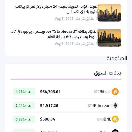
أعلن
غوغل تؤمن تمويلًا بقيمة 14 مليار دولار لمراكز بيانات
محافظ
أنثروبيك في تكساس
1 دقائق قراءة · Aug 5, 2026
بنك
كوريا
إطلاق بطاقة “Stablecard” من ويسترن يونيون في 37
سوقًا وتستهدف 60 بنهاية العام
دعمه
1 دقائق قراءة · Aug 5, 2026
للسندات
الحكومية
المرمزة
بيانات السوق
في
منتدى
$64,795.61
Bitcoin
▲ +1.03%
BTC
البنك
المركزي
$1,917.26
Ethereum
▲ +2.41%
ETH
الأوروبي،
$598.34
BNB
▲ +0.83%
BNB
واصفاً
إياها