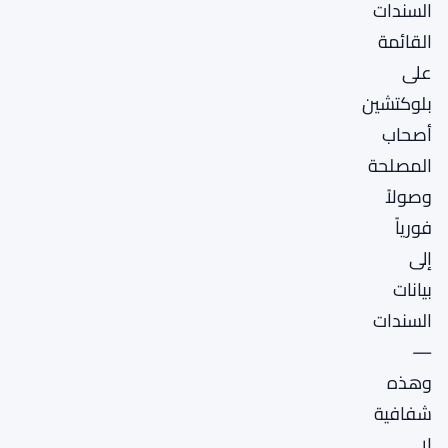
السندات
القائمة
على
بلوكتشين
أصحاب
المصلحة
وصولاً
فورياً
إلى
بيانات
السندات
—
وهذه
شفافية
لا