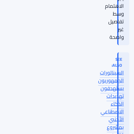
الاهتمام
وسط
تفاصيل
غير
واضحة
SEE
ALSO:
السيناتورات
الجمهوريون
يستهدفون
تهديدات
الذكاء
الاصطناعي
الأجنبي
بمشروع