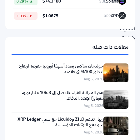
$74.3180
Solana
▲ +0.29%
SOL
بالطريقة
$1.0675
XRP
▼ -1.03%
XRP
الحقيقية
لتبسيط
كيفية
تعامل
مقالات ذات صلة
الحكومات
مع
جولدمان ساكس يحدد أسهمًا أوروبية بفرصة ارتفاع
تتجاوز 100% في قائمته
الديون.
Aug 5, 2026
تصريح
عجز الميزانية الفرنسية يصل إلى 106.8 مليار يورو،
قصير.
متجاوزًا الإنفاق الدفاعي
تداعيات
Aug 5, 2026
كبيرة.
ريبل تدعم ZILO وLicuido مع سعي XRP Ledger
نحو دفع التوكنات المؤسسية
لم
Aug 4, 2026