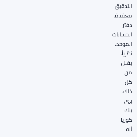
التدقيق
معقدة.
دفتر
الحسابات
الموحد،
نظرياً،
يقلل
من
كل
ذلك.
يرى
بنك
كوريا
أنه