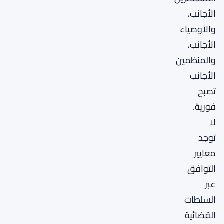
الأجانب،
والأوصياء
الأجانب،
والمنظمين
الأجانب
تصبح
فورية.
لا
توجد
معايير
التوافق
عبر
السلطات
القضائية