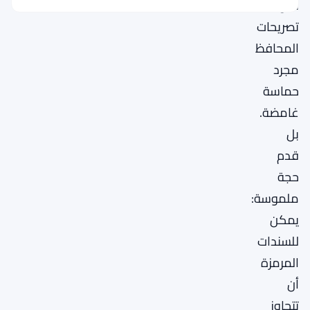
تكن
تصريحات
المحافظ
مجرد
حماسة
غامضة.
بل
قدم
حجة
ملموسة:
يمكن
للسندات
المرمزة
أن
تتجاوز