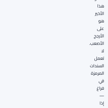
هذا
الأخير
هو
على
الأرجح
الأصعب.
لا
تعمل
السندات
المرمزة
في
فراغ
—
إذا