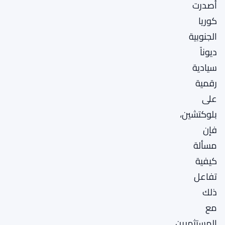
أصدرت
كوريا
الجنوبية
ديوناً
سيادية
رقمية
على
بلوكتشين،
فإن
مسألة
كيفية
تفاعل
ذلك
مع
المستثمرين