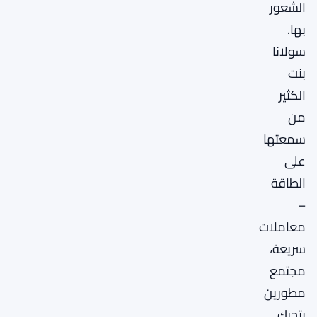
الشعور
بها.
سولانا
بنت
الكثير
من
سمعتها
على
الطاقة
–
معاملات
سريعة،
مجتمع
مطورين
يتحرك