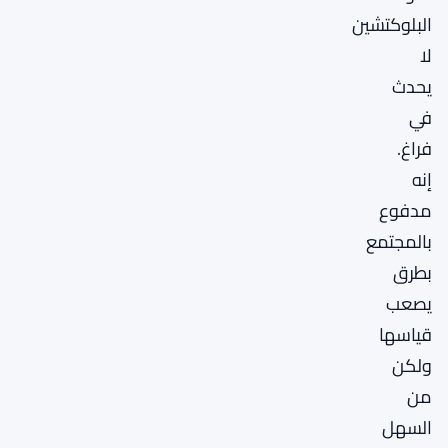
البلوكتشين
لا
يحدث
في
فراغ.
إنه
مدفوع
بالمجتمع
بطرق
يصعب
قياسها
ولكن
من
السهل