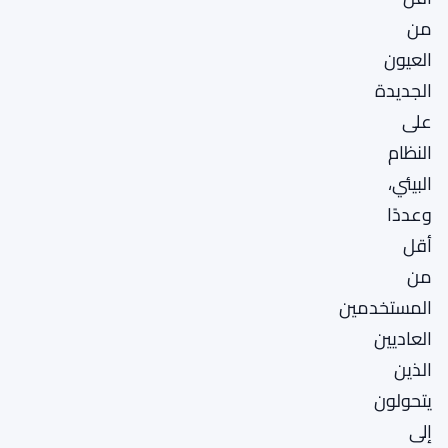
من
العيون
الجديدة
على
النظام
البيئي،
وعددًا
أقل
من
المستخدمين
العاديين
الذين
يتحولون
إلى