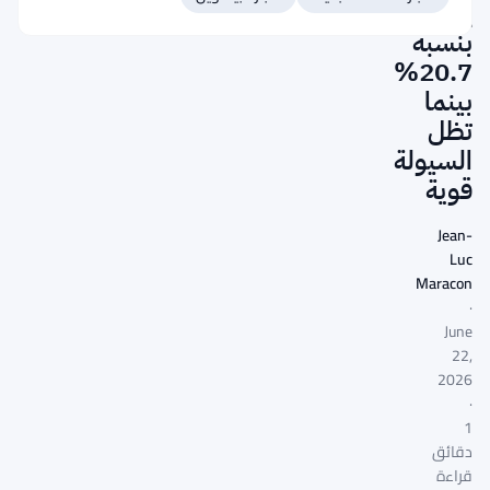
يتراجع
بنسبة
20.7%
بينما
تظل
السيولة
قوية
Jean-
Luc
Maracon
·
June
22,
2026
·
1
دقائق
قراءة