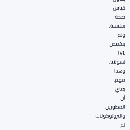
قياس
صحة
سلسلة،
ولم
ينخفض
TVL
لسولانا.
وهذا
مهم.
يعني
أن
المطورين
والبروتوكولات
لم