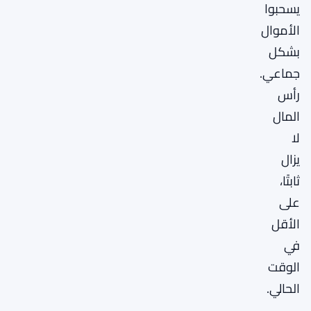
يسحبوا
الأموال
بشكل
جماعي.
رأس
المال
لا
يزال
ثابتًا،
على
الأقل
في
الوقت
الحالي.