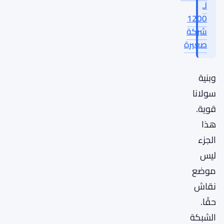
لـ
1200
شركة
صغيرة
وبنية
سولانا
قوية.
هذا
الجزء
ليس
موضع
نقاش
حقًا.
الشبكة