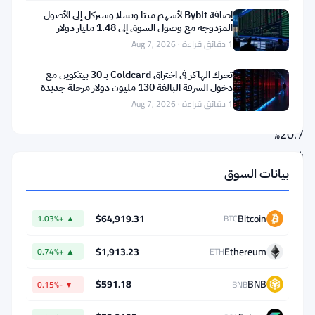
)
SOL
(
إضافة Bybit لأسهم ميتا وتسلا وسيركل إلى الأصول
تتلاشى.
المزدوجة مع وصول السوق إلى 1.48 مليار دولار
شهدت
1 دقائق قراءة · Aug 7, 2026
بلوكتشين
تحرك الهاكر في اختراق Coldcard بـ 30 بيتكوين مع
انخفاضًا
دخول السرقة البالغة 130 مليون دولار مرحلة جديدة
1 دقائق قراءة · Aug 7, 2026
بنسبة
20.7%
في
بيانات السوق
النشاط
الاجتماعي،
وهو
$64,919.31
Bitcoin
▲ +1.03%
BTC
تراجع
$1,913.23
Ethereum
▲ +0.74%
ETH
أثار
تساؤلات
$591.18
BNB
▼ -0.15%
BNB
صعبة