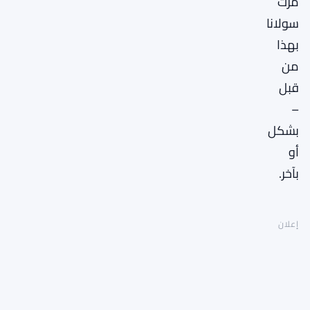
مرت
سولانا
بهذا
من
قبل
–
بشكل
أو
بآخر.
إعلان