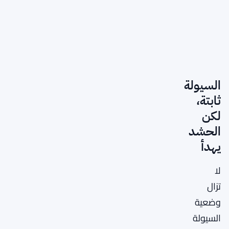
السيولة
ثابتة،
لكن
الحشد
يهدأ
لا
تزال
وضعية
السيولة