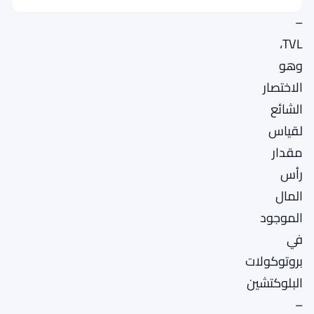
لسولانا
–
TVL،
وهو
الاختصار
الشائع
لقياس
مقدار
رأس
المال
الموجود
في
بروتوكولات
البلوكتشين
–