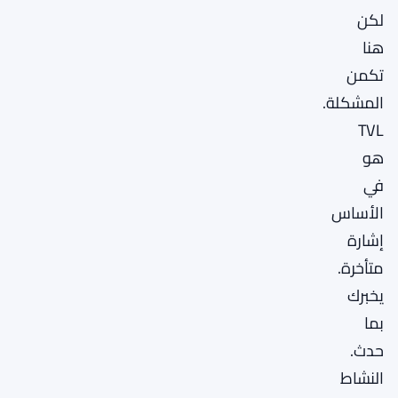
لكن
هنا
تكمن
المشكلة.
TVL
هو
في
الأساس
إشارة
متأخرة.
يخبرك
بما
حدث.
النشاط