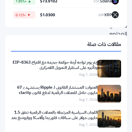
$73.9102
Solana
▲ +1.85%
SOL
بين
المستثمرين
$1.0300
XRP
▼ -0.12%
XRP
ومراقبي
المجتمع
حول
مقالات ذات صلة
الاتجاه
المستقبلي.
إيثريوم تواجه أزمة حوكمة جديدة مع اقتراح EIP-8363
وتأثيره على استقرار التمويل اللامركزي
Aug 7, 2026
هذا
ليس
العنوان: المستشار القانوني لـ Ripple يستشهد بـ 67
مليون حامل للعملات الرقمية لدفع قانون clarity
انهيارًا.
Aug 7, 2026
القيمة
الإجمالية
اللجان السياسية المرتبطة بالعملات الرقمية تنفق 1.5
مليون دولار على سباقات فلوريدا وألاسكا ووايومنغ بعد
المقفلة
تعثر
Aug 7, 2026