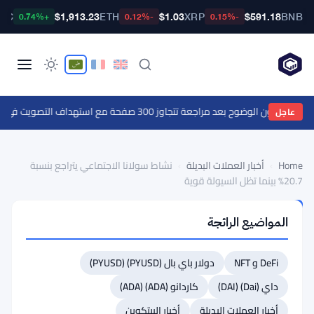
BTC
$1,913.23
ETH
$1.03
XRP
$591.18
BNB
+0.74%
-0.12%
-0.15%
نون الوضوح بعد مراجعة تتجاوز 300 صفحة مع استهداف التصويت في سبتمبر
عاجل
Home
›
أخبار العملات البديلة
›
نشاط سولانا الاجتماعي يتراجع بنسبة
20.7% بينما تظل السيولة قوية
أخبار
المواضيع الرائجة
العملات
البديلة
نشاط
DeFi و NFT
دولار باي بال (PYUSD) (PYUSD)
سولانا
داي (Dai) (DAI)
كاردانو (ADA) (ADA)
الاجتماعي
أخبار العملات البديلة
أخبار البيتكوين