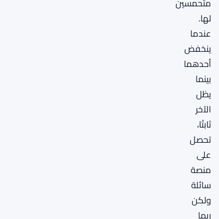
متحمسين
لها.
عندما
ينخفض
أحدهما
بينما
يظل
الآخر
ثابتًا،
تحصل
على
منصة
سائلة
ولكن
ربما