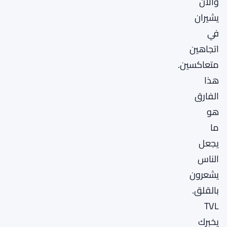
والآن
يشيران
في
اتجاهين
متعاكسين.
هذا
الفارق
هو
ما
يجعل
الناس
يشعرون
بالقلق.
TVL
يخبرك