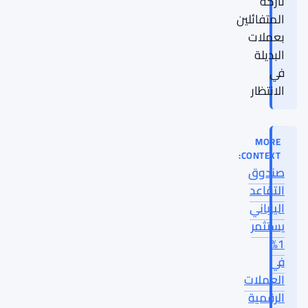
تاركة
المتفائلين
بعملات
البديلة
في
الانتظار
MORE
CONTEXT:
صندوق
التقاعد
الياباني
يستثمر
1%
في
العملات
الرقمية