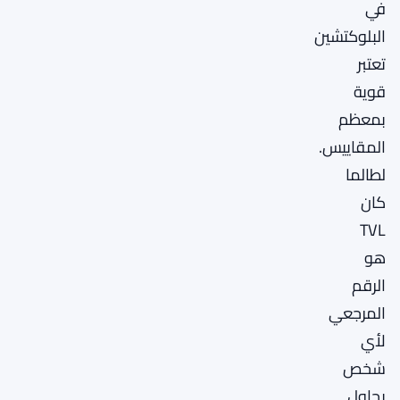
في
البلوكتشين
تعتبر
قوية
بمعظم
المقاييس.
لطالما
كان
TVL
هو
الرقم
المرجعي
لأي
شخص
يحاول