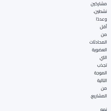
مشاركين
نشطين،
وعددًا
أقل
من
المحادثات
العضوية
التي
تجذب
الموجة
التالية
من
المشاريع.
نمو