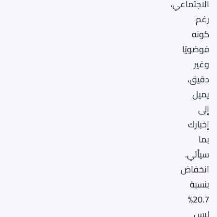
الاجتماعي،
رغم
كونه
فوضويًا
وغير
دقيق،
يميل
إلى
إخبارك
بما
سيأتي.
انخفاض
بنسبة
20.7%
ليس