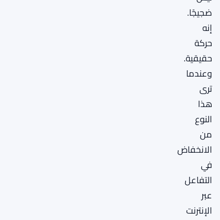
ضجيجًا.
إنه
حركة
حقيقية.
وعندما
ترى
هذا
النوع
من
الانخفاض
في
التفاعل
عبر
الإنترنت