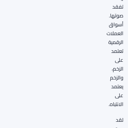
تفقد
صوتها.
أسواق
العملات
الرقمية
تعتمد
على
الزخم،
والزخم
يعتمد
على
الانتباه.
لقد