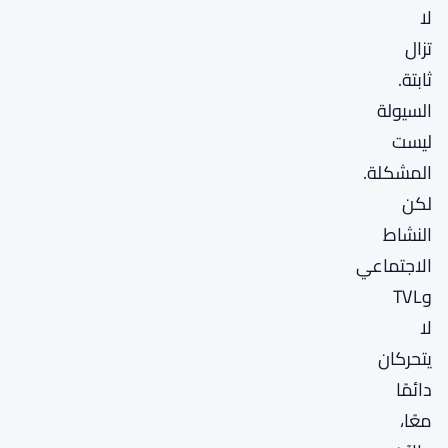
لا
تزال
ثابتة.
السيولة
ليست
المشكلة.
لكن
النشاط
الاجتماعي
وTVL
لا
يتحركان
دائمًا
معًا،