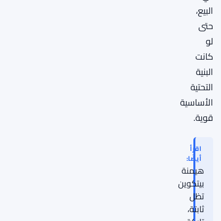
البيع،
حتى
لو
كانت
البنية
التحتية
الأساسية
قوية.
اقرأ
أيضًا:
هيمنة
بيتكوين
تظل
ثابتة،