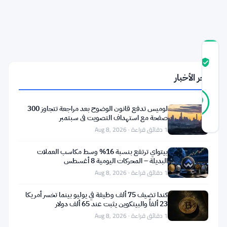
السيولة
قوية
درجة
ثقة
موثّق
المجتمع
آخر الأخبار
20
موثّق
90
أصوات
%
لوميس تدفع قانون الوضوح بعد مراجعة تتجاوز 300
حقيقي
صفحة مع استهداف التصويت في سبتمبر
آخر تحديث 2 أشهر مضت
1 دقائق قراءة · Aug 8, 2026
الضجة
بيتواي ترتفع بنسبة 16% وسط مكاسب العملات
البديلة – المحركات اليومية 8 أغسطس
على
1 دقائق قراءة · Aug 8, 2026
الإنترنت
حول
كندا تضيف 75 ألف وظيفة في يوليو بينما تخسر أمريكا
23 ألفاً والبيتكوين يثبت عند 65 ألف دولار
سولانا
1 دقائق قراءة · Aug 8, 2026