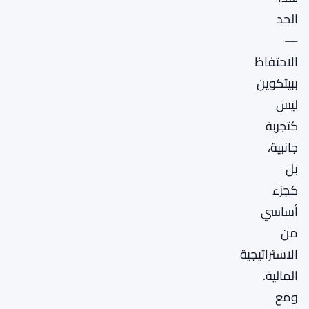
الحد
—
الاحتفاظ
ببيتكوين
ليس
كتجربة
جانبية،
بل
كجزء
أساسي
من
الاستراتيجية
المالية.
ومع