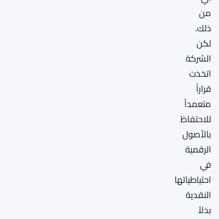
من
ذلك.
لكن
الشركة
اتخذت
قراراً
متعمداً
للاحتفاظ
بالأصول
الرقمية
في
احتياطياتها
النقدية
بدلاً