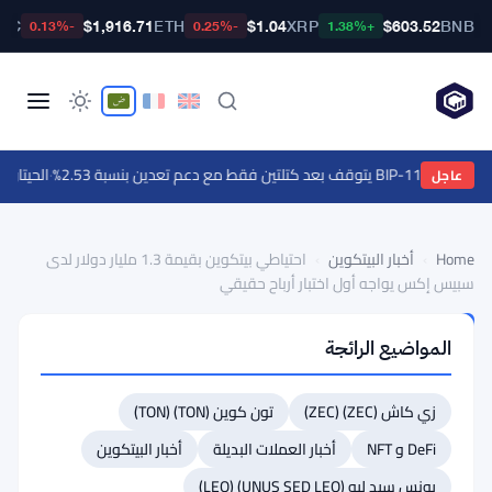
BTC
$1,916.71
ETH
$1.04
XRP
$603.52
BNB
-0.13%
-0.25%
+1.38%
عد كتلتين فقط مع دعم تعدين بنسبة 2.53%
·
الحيتان تشتري إيثينا عند
عاجل
Home
›
أخبار البيتكوين
›
احتياطي بيتكوين بقيمة 1.3 مليار دولار لدى
سبيس إكس يواجه أول اختبار أرباح حقيقي
أخبار
المواضيع الرائجة
البيتكوين
احتياطي
زي كاش (ZEC) (ZEC)
تون كوين (TON) (TON)
بيتكوين
بقيمة
DeFi و NFT
أخبار العملات البديلة
أخبار البيتكوين
1.3
يونس سيد ليو (UNUS SED LEO) (LEO)