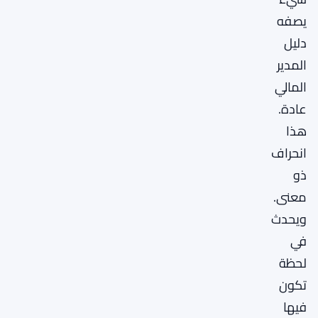
يصفه
دليل
المدير
المالي
عادة.
هذا
انحراف
ذو
معنى.
ويحدث
في
لحظة
تكون
فيها