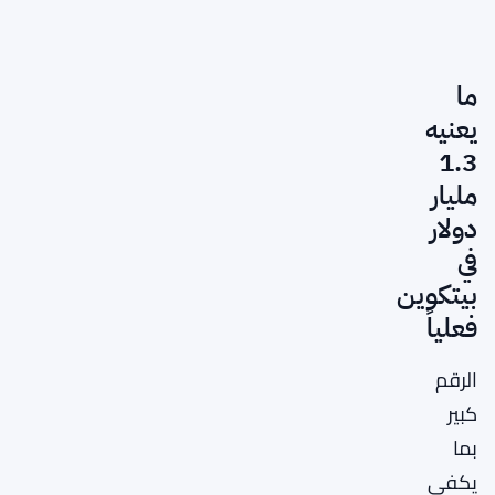
ما
يعنيه
1.3
مليار
دولار
في
بيتكوين
فعلياً
الرقم
كبير
بما
يكفي