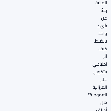
المالية
بحثاً
عن
شيء
واحد
بالضبط:
كيف
أثر
احتياطي
بيتكوين
على
الميزانية
العمومية؟
هل
أضاف