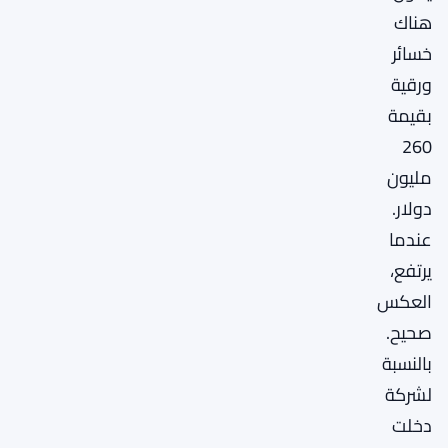
هناك
خسائر
ورقية
بقيمة
260
مليون
دولار.
عندما
يرتفع،
العكس
صحيح.
بالنسبة
لشركة
دخلت