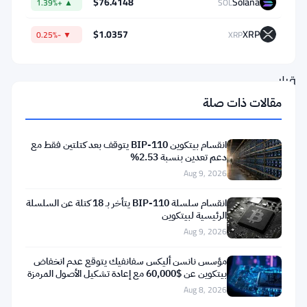
ستريت
$76.4148
Solana
▲ +1.39%
SOL
تريد
$1.0357
XRP
▼ -0.25%
XRP
إجابات.
قرار
صانع
مقالات ذات صلة
الصواريخ
بوضع
انقسام بيتكوين BIP-110 يتوقف بعد كتلتين فقط مع
دعم تعدين بنسبة 2.53%
جزء
Aug 9, 2026
كبير
انقسام سلسلة BIP-110 يتأخر بـ 18 كتلة عن السلسلة
من
الرئيسية لبيتكوين
خزائنه
Aug 9, 2026
في
مؤسس نانسن أليكس سفانفيك يتوقع عدم انخفاض
العملات
بيتكوين عن $60,000 مع إعادة تشكيل الأصول المرمزة
للبلوكتشين
الرقمية
Aug 8, 2026