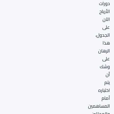
دورات
الأرباح
الآن
على
الجدول،
هذا
الرهان
على
وشك
أن
يتم
اختباره
أمام
المساهمين
والمحللين