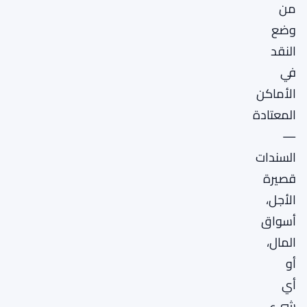
من
وضع
النقد
في
الأماكن
المعتادة
—
السندات
قصيرة
الأجل،
أسواق
المال،
أو
أي
شيء