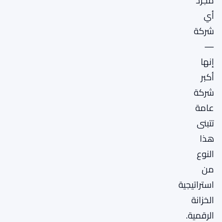
مجرد
أي
شركة
—
إنها
أكبر
شركة
عامة
تتبنى
هذا
النوع
من
استراتيجية
الخزانة
الرقمية.