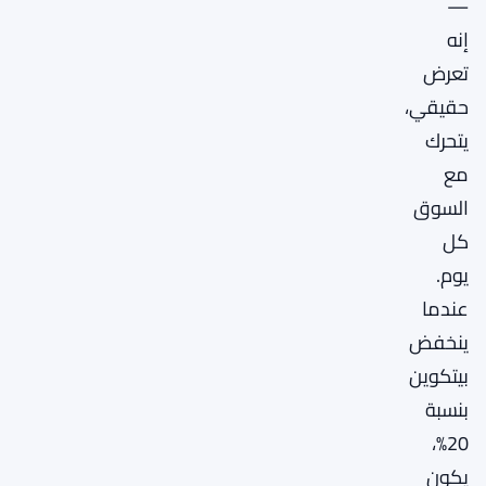
—
إنه
تعرض
حقيقي،
يتحرك
مع
السوق
كل
يوم.
عندما
ينخفض
بيتكوين
بنسبة
20%،
يكون