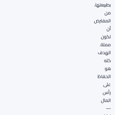
بطبيعتها،
من
المفترض
أن
تكون
مملة.
الهدف
كله
هو
الحفاظ
على
رأس
المال
—