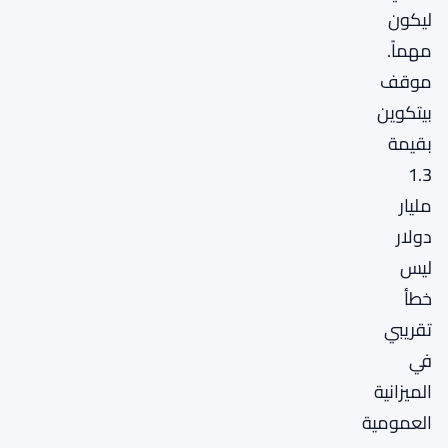
ليكون
مهماً.
موقف
بيتكوين
بقيمة
1.3
مليار
دولار
ليس
خطأ
تقريبي
في
الميزانية
العمومية