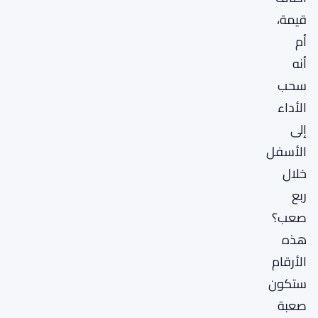
قيمة،
أم
أنه
سحب
الأداء
إلى
الأسفل
خلال
ربع
صعب؟
هذه
الأرقام
ستكون
صعبة