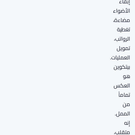
إبقاء
الأضواء
مضاءة،
تغطية
الرواتب،
تمويل
العمليات.
بيتكوين
هو
العكس
تماماً
من
الممل.
إنه
متقلب،