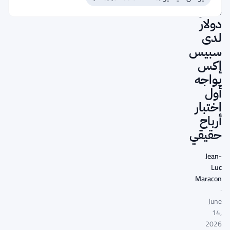
مليار
دولار
لدى
سبيس
إكس
يواجه
أول
اختبار
أرباح
حقيقي
Jean-
Luc
Maracon
·
June
14,
2026