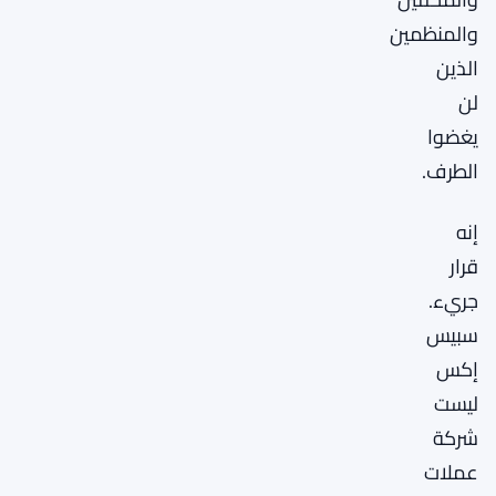
والمنظمين
الذين
لن
يغضوا
الطرف.
إنه
قرار
جريء.
سبيس
إكس
ليست
شركة
عملات