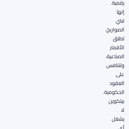
رقمية.
إنها
تبني
الصواريخ،
تطلق
الأقمار
الصناعية،
وتتنافس
على
العقود
الحكومية.
بيتكوين
لا
يشغل
أي