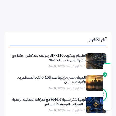
1.3
مليار
دولار
لدى
سبيس
إكس
يواجه
أول
آخر الأخبار
اختبار
أرباح
حقيقي
انقسام بيتكوين BIP-110 يتوقف بعد كتلتين فقط مع
دعم تعدين بنسبة 2.53%
1 دقائق قراءة · Aug 9, 2026
درجة
ثقة
موثّق
الحيتان تشتري إيثينا عند $0.10 لكن المستثمرين
المجتمع
الأفراد لا يتبعون
1 دقائق قراءة · Aug 9, 2026
39
موثّق
82
أصوات
%
أوديرا تقفز بنسبة 46.6% مع تحركات العملات الرقمية
حقيقي
– التحركات اليومية 9 أغسطس
آخر تحديث 2 أشهر مضت
1 دقائق قراءة · Aug 9, 2026