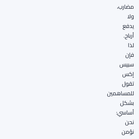
مضارب،
ولا
يدفع
أرباح.
لذا
فإن
سبيس
إكس
تقول
للمساهمين
بشكل
أساسي:
نحن
نؤمن