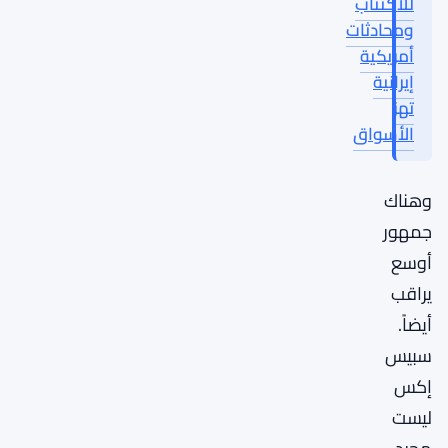
للاكتتاب
ومحادثات
أمريكية
إيرانية
تهز
الأسواق
وهناك
جمهور
أوسع
يراقب
أيضاً.
سبيس
إكس
ليست