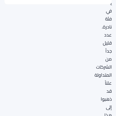
يضعه
في
فئة
نادرة.
عدد
قليل
جداً
من
الشركات
المتداولة
علناً
قد
ذهبوا
إلى
هذا