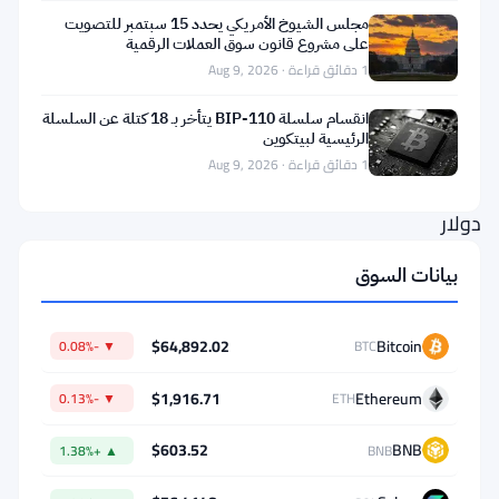
تحتفظ
مجلس الشيوخ الأمريكي يحدد 15 سبتمبر للتصويت
سبيس
على مشروع قانون سوق العملات الرقمية
1 دقائق قراءة · Aug 9, 2026
إكس
بمبلغ
انقسام سلسلة BIP-110 يتأخر بـ 18 كتلة عن السلسلة
الرئيسية لبيتكوين
1.3
1 دقائق قراءة · Aug 9, 2026
مليار
دولار
في
بيانات السوق
بيتكوين.
الآن
$64,892.02
Bitcoin
▼ -0.08%
BTC
أصبحت
شركة
$1,916.71
Ethereum
▼ -0.13%
ETH
عامة،
$603.52
BNB
▲ +1.38%
BNB
وول