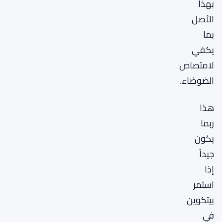
بهذا
الأصل
بما
يكفي
لامتصاص
الضوضاء.
هذا
ربما
يكون
جيداً
إذا
استمر
بيتكوين
في