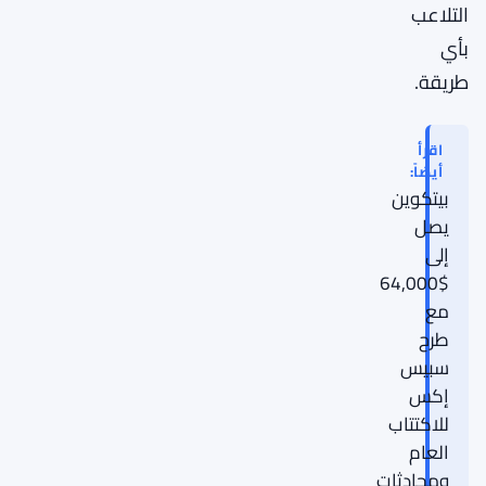
التلاعب
بأي
طريقة.
اقرأ
أيضاً:
بيتكوين
يصل
إلى
$64,000
مع
طرح
سبيس
إكس
للاكتتاب
العام
ومحادثات