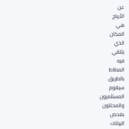
عن
الأرباح
هي
المكان
الذي
يلتقي
فيه
المطاط
بالطريق.
سيقوم
المستثمرون
والمحللون
بفحص
البيانات