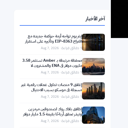
آخر الأخبار
إيثريوم تواجه أزمة حوكمة جديدة مع
اقتراح EIP-8363 وتأثيره على استقرار
التمويل اللامركزي
1 دقائق قراءة · Aug 7, 2026
محفظة مرتبطة بـ Amber تستثمر 3.58
مليون دولار في ENA والمشترون لا