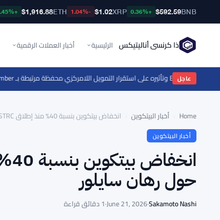
$1,916.88
ETH
$1.02
XRP
$592.59
BNB
+0.45%
-1.04%
+0.36%
ذا كرنسي أناليتيكس
الرئيسية
أخبار العملات الرقمية
للامركزي
·
محفظة مرتبطة بـ Amber تستثمر 3.58 مليون دولار في ENA والمشترون لا يتبعونها
عاجل
Home
›
أخبار البيتكوين
›
انخفاض بيتكوين بنسبة 40% منذ إطلاق STRC يثير تساؤلات حول رهان سايلور
أخبار البيتكوين
حول رهان سايلور
Sakamoto Nashi
·
June 21, 2026
·
1 دقائق قراءة