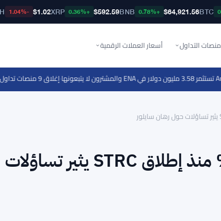
TH
$1.02
XRP
$592.59
BNB
$64,921.56
BTC
-1.04%
+0.36%
+0.78%
منصات التداول
أسعار العملات الرقمية
·
إغلاق 9 منصات تداول عملات رقمية غير مسجلة في موسكو بسبب الاحتيال
انخفاض بيتكوين بنسبة 40% منذ إطلاق STRC يثير تساؤلات