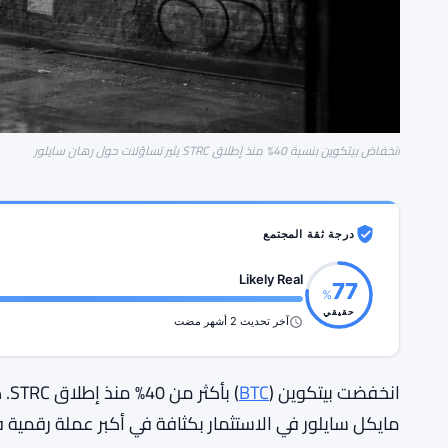
انخفاض بيتكوين بنسبة 40% منذ إطلاق STRC يثير تساؤلات حول رهان سايلور
درجة ثقة المجتمع
Likely Real
77
%
حقيقي
آخر تحديث 2 أشهر مضت
انخفضت بيتكوين (
BTC
) ب
مايكل سايلور في الاستثمار بكثافة في أكبر عملة رقمية ف