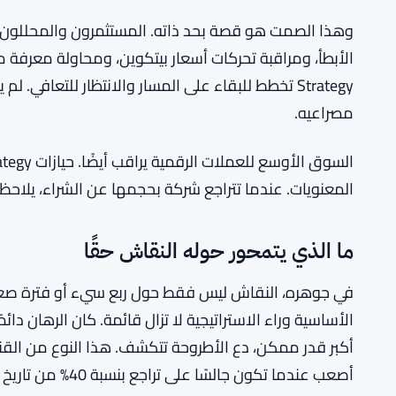
أسهم STRC الممتازة تتراجع بسبب إعادة شراء السندات وتراجع بيتكوين
RELATED:
في الشراء بنفس الوتيرة خلال التراجع. قد يكون هذا الن
على أن آليات الاستراتيجية أصبحت أصعب في التنفيذ عندم
تصدر الشركة تفسيرًا مفصلًا عن الوضع الحالي.
وهذا الصمت هو قصة بحد ذاته. المستثمرون والمحللون يت
الأبطأ، ومراقبة تحركات أسعار بيتكوين، ومحاولة معرفة ما
Strategy تخطط للبقاء على المسار والانتظار للتعافي
مصراعيه.
المعنويات. عندما تتراجع شركة بحجمها عن الشراء، يلاحظ 