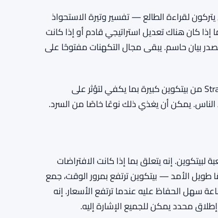
التباطؤ في عمليات الشراء هو على الأرجح العلامة الأكثر ملموسة على أن شيئًا ما قد تغير. لم تستمر Strategy
هج المدروس إدارة مخاطر حكيمة، أو قد يكون علامة
ا تنخفض الأسعار بشكل حاد. بصراحة، غير واضح. لم
ركون لقراءة الطالع — تفسير وتيرة الاستحواذ
 إذا كان هناك تعديل استراتيجي قادم أو إذا كانت
. لم يصدر بيان حاسم. يبقى مجال التكهنات مفتوحًا على
السوق الأوسع للعملات الرقمية يراقب أيضًا. حيازات Strategy من بيتكوين كبيرة بما يكفي لتؤثر على
الناس. يمكن أن يغذي ذلك نوعًا خاصًا من السرد.