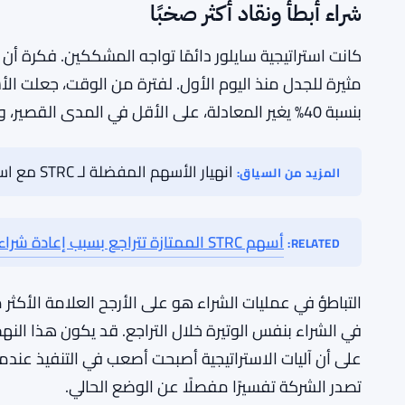
انخفاضًا بنسبة تزيد عن 40% في الأصل ا
تجلس فيه Strategy الآن.
كان رد الشركة على التراجع أكثر حذرًا بشكل ملحوظ. عمليا
يلاحظه أحد — مراقبو الصناعة التقطوه بسرعة، وقد أثار 
الخطة الحالية تحت ضغط طويل الأمد.
شراء أبطأ ونقاد أكثر صخبًا
كانت استراتيجية سايلور دائمًا تواجه المشككين. فكرة أن
مثيرة للجدل منذ اليوم الأول. لفترة من الوقت، جعلت الأ
بنسبة 40% يغير المعادلة، على الأقل في المدى القصير، وقد أعطى المشككين فرصة جديدة.
انهيار الأسهم المفضلة لـ STRC مع استنزاف إعادة شراء السندات للنقد أثناء ركود بيتكوين
المزيد من السياق: