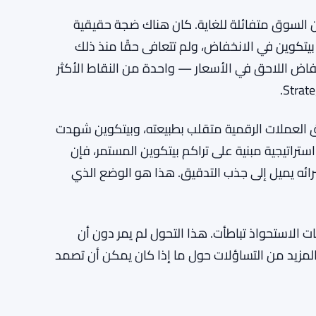
في أجزاء من السوق متفائلة للغاية. كان هناك ضجة حقيقية
يتكوين في الانخفاض، ولم تتعافى حقًا منذ ذلك
 العلاقة بين الاثنين — وصول STRC والانخفاض اللاحق في الأسعار — واحدة من النقاط الأكثر
ب في الانخفاض. سوق العملات الرقمية متقلب بطبيعته، وبيتكوين شهدت
ستراتيجية مبنية على تراكم بيتكوين المستمر، فإن