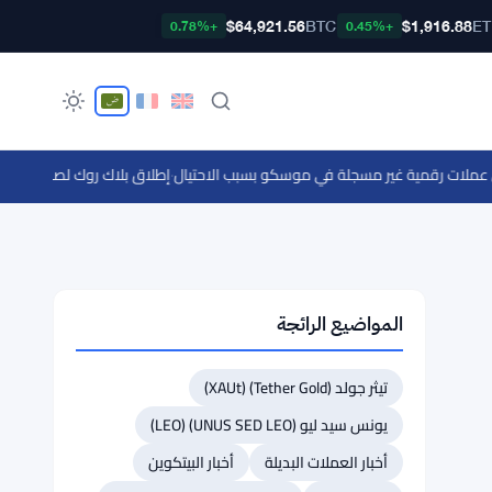
$64,921.56
BTC
$1,916.88
E
+0.78%
+0.45%
·
إطلاق بلاك روك لصندوقين مرمزين وتيذر تحقق أرباح
المواضيع الرائجة
تيثر جولد (Tether Gold) (XAUt)
يونس سيد ليو (UNUS SED LEO) (LEO)
أخبار العملات البديلة
أخبار البيتكوين