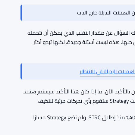
بيتكوين. إنه يتعلق بما إذا كانت الافتراضات
ئمًا طويل الأمد — بيتكوين ترتفع بمرور الوقت، جمع
عة سهل الحفاظ عليه عندما ترتفع الأسعار. إنه
 العملات البديلة خارج الباب
لك السؤال عن مقدار التقلب الذي يمكن أن تتحمله
 حلها. هذه ليست أسئلة جديدة، لكنها تبدو أكثر