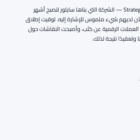
كان الانخفاض حادًا بما يكفي لإبطاء وتيرة شراء شركة Strategy — الشركة التي بناها سايلور لتصبح أشهر
والآن لديهم شيء ملموس للإشارة إليه. توقيت إطلاق
 العملات الرقمية عن كثب، وأصبحت النقاشات حول
 وتعقيدًا نتيجة لذلك.