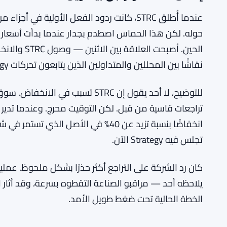
إطلاق STRC وتراجع بيتكوين
عندما أُطلق STRC، كانت ردود الفعل الأولية 
حوله. لكن هذا الحماس اصطدم بجدار عندما بدأت أسعار ب
الحين. أصبحت
نقاشًا بين المحللين والمتداولين الذين يتابعون تحركات Strategy.
للتوضيح، لا أحد يقول إن STRC تسب
تراجعات قاسية من قبل. لكن التوقيت محرج. وعندما تدير ا