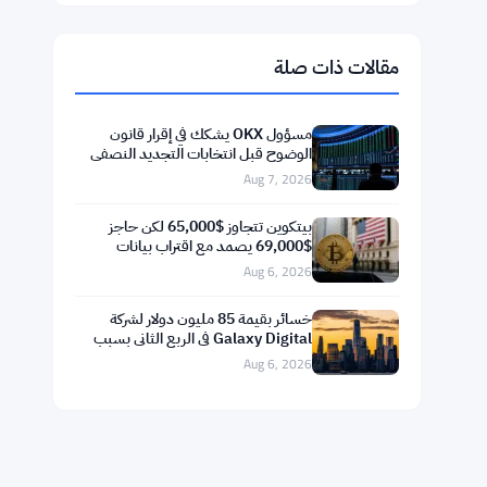
$1,916.88
Ethereum
▲ +0.45%
ETH
$592.59
BNB
▲ +0.36%
BNB
$74.0296
Solana
▲ +1.62%
SOL
$1.0238
XRP
▼ -1.04%
XRP
مقالات ذات صلة
مسؤول OKX يشكك في إقرار قانون
الوضوح قبل انتخابات التجديد النصفي
ويحذر من هبوط البيتكوين إلى 55 ألف
Aug 7, 2026
دولار
بيتكوين تتجاوز $65,000 لكن حاجز
$69,000 يصمد مع اقتراب بيانات