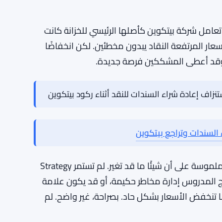
لذي تستمر في شرائه يميل إلى جذب التدقيق. هذا هو الوضع الذي
ت الاستحواذ تباطأت. هذا التحول لم يمر دون أن
المزيد من التساؤلات حول ما إذا كان يمكن أن تصمد
 تعامل شركة بيتكوين كأصلها الرئيسي للخزانة كانت
سعار المرتفعة النقاد يبدون مخطئين. لكن انخفاضًا