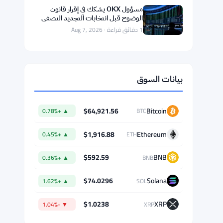
يتبعونها
1 دقائق قراءة · Aug 7, 2026
إغلاق 9 منصات تداول عملات رقمية غير
مسجلة في موسكو بسبب الاحتيال
1 دقائق قراءة · Aug 7, 2026
إطلاق بلاك روك لصندوقين مرمزين
وتيذر تحقق أرباحًا بقيمة 1.5 مليار دولار
في الربع الثاني
1 دقائق قراءة · Aug 7, 2026
مسؤول OKX يشكك في إقرار قانون
الوضوح قبل انتخابات التجديد النصفي
ويحذر من هبوط البيتكوين إلى 55 ألف
1 دقائق قراءة · Aug 7, 2026
دولار
بيانات السوق
$64,921.56
Bitcoin
▲ +0.78%
BTC