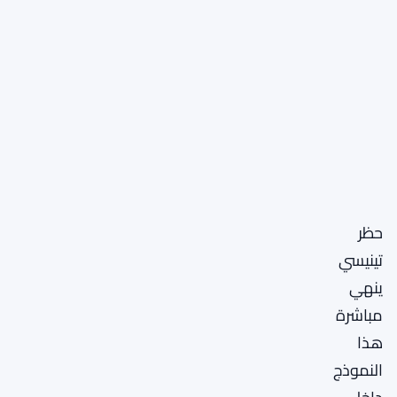
حظر
تينيسي
ينهي
مباشرة
هذا
النموذج