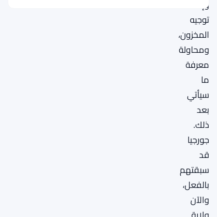
وإعادة
توجيه
المخزون،
ومحاولة
معرفة
ما
سيأتي
بعد
ذلك.
جورجيا
قد
سبقتهم
بالفعل،
والآن
ولاية