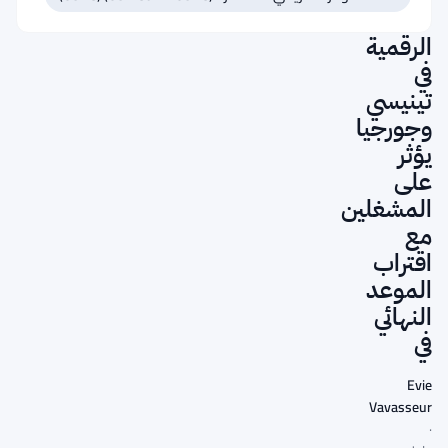
للعملات
الرقمية
في
تينيسي
وجورجيا
يؤثر
على
المشغلين
مع
اقتراب
الموعد
النهائي
في
Evie
Vavasseur
·