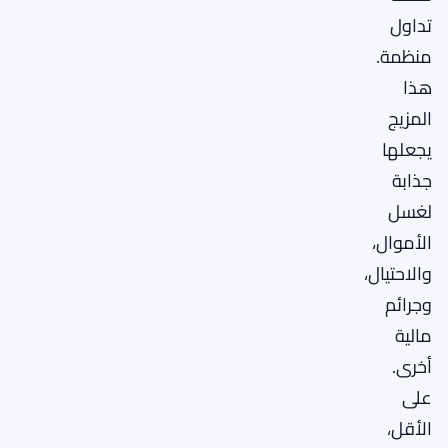
تداول
منظمة.
هذا
المزيج
يجعلها
جذابة
لغسل
الأموال،
والاحتيال،
وجرائم
مالية
أخرى.
على
الأقل،