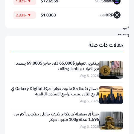
$72.6559
Solana
▼ -1.82%
SOL
اليوم.
$1.0363
XRP
المشغلون
▼ -2.33%
XRP
في
جميع
أنحاء
مقالات ذات صلة
الولاية
الآن
بيتكوين تتجاوز $65,000 لكن حاجز $69,000 يصمد
مع اقتراب بيانات الوظائف
في
Aug 6, 2026
حالة
ارتباك
خسائر بقيمة 85 مليون دولار لشركة Galaxy Digital في
الربع الثاني بسبب تراجع العملات الرقمية
—
Aug 6, 2026
يقومون
خطأ في محفظة كولدكارد يكلف حاملي بيتكوين أكثر من
بتفكيك
1,596 عملة و100 مليون دولار
الأجهزة،
Aug 6, 2026