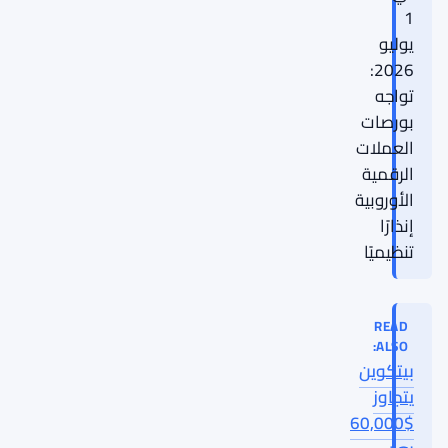
1
يوليو
2026:
تواجه
بورصات
العملات
الرقمية
الأوروبية
إنذارًا
تنظيميًا
READ
ALSO:
بيتكوين
يتجاوز
$60,000