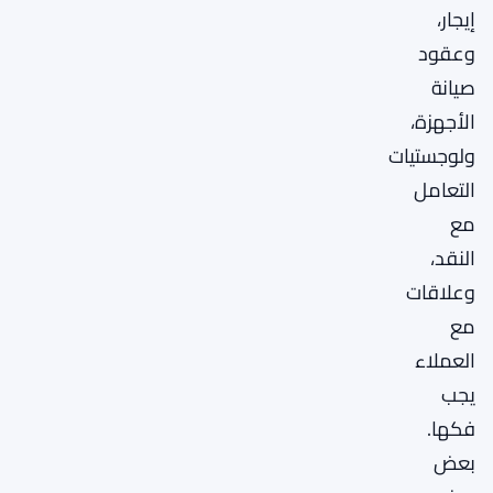
إيجار،
وعقود
صيانة
الأجهزة،
ولوجستيات
التعامل
مع
النقد،
وعلاقات
مع
العملاء
يجب
فكها.
بعض