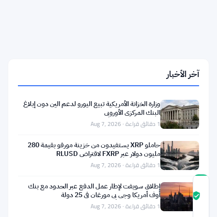
حظر
أجهزة
الصراف
الآلي
للعملات
الرقمية
في
تينيسي
آخر الأخبار
وجورجيا
يؤثر
على
المشغلين
وزارة الخزانة الأمريكية تبيع اليورو لدعم الين دون إبلاغ
مع
البنك المركزي الأوروبي
اقتراب
1 دقائق قراءة · Aug 7, 2026
الموعد
النهائي
حاملو XRP يستفيدون من خزينة مورفو بقيمة 280
في
مليون دولار عبر FXRP لاقتراض RLUSD
1 دقائق قراءة · Aug 7, 2026
إطلاق سويفت لإطار عمل الدفع عبر الحدود مع بنك
درجة
أوف أمريكا وجي بي مورغان في 25 دولة
ثقة
موثّق
1 دقائق قراءة · Aug 7, 2026
المجتمع