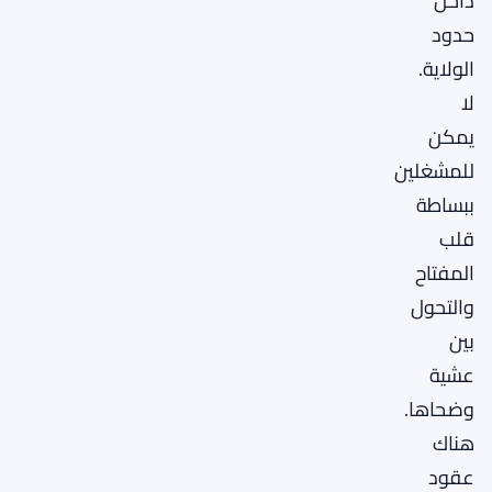
داخل
حدود
الولاية.
لا
يمكن
للمشغلين
ببساطة
قلب
المفتاح
والتحول
بين
عشية
وضحاها.
هناك
عقود