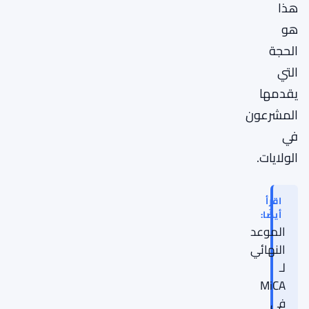
هذا
هو
الحجة
التي
يقدمها
المشرعون
في
الولايات.
اقرأ
أيضًا:
الموعد
النهائي
لـ
MiCA
في