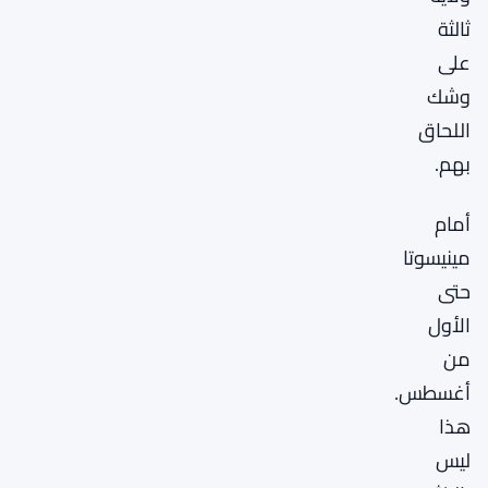
ثالثة
على
وشك
اللحاق
بهم.
أمام
مينيسوتا
حتى
الأول
من
أغسطس.
هذا
ليس