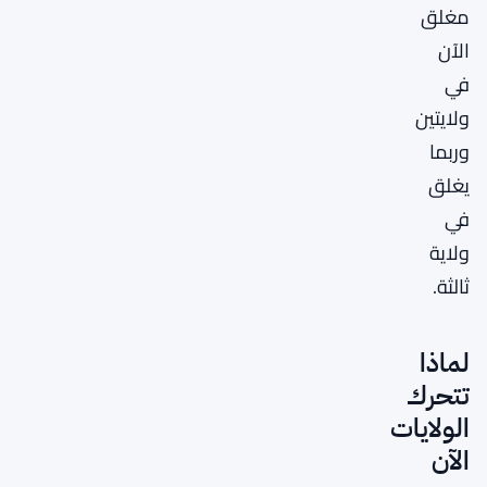
مغلق
الآن
في
ولايتين
وربما
يغلق
في
ولاية
ثالثة.
لماذا
تتحرك
الولايات
الآن