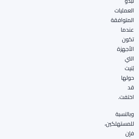
تبدو
العمليات
المتوافقة
عندما
تكون
الأجهزة
التي
بُنيت
حولها
قد
اختفت.
وبالنسبة
للمستهلكين،
فإن