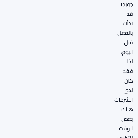
جورجيا
قد
بدأت
بالفعل
قبل
اليوم،
لذا
فقد
كان
لدى
الشركات
هناك
بعض
الوقت
للتكيف.