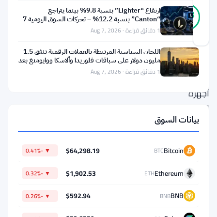
27
ارتفاع “Lighter” بنسبة 9.8% بينما يتراجع
موثّق
93
أصوات
%
“Canton” بنسبة 12.2% – تحركات السوق اليومية 7
حقيقي
أغسطس
1 دقائق قراءة · Aug 7, 2026
آخر تحديث 1 شهر مضت
اللجان السياسية المرتبطة بالعملات الرقمية تنفق 1.5
دخل
مليون دولار على سباقات فلوريدا وألاسكا ووايومنغ بعد
تعثر
1 دقائق قراءة · Aug 7, 2026
حظر
أجهزة
الصراف
بيانات السوق
الآلي
للعملات
$64,298.19
Bitcoin
▼ -0.41%
BTC
الرقمية
في
$1,902.53
Ethereum
▼ -0.32%
ETH
تينيسي
$592.94
BNB
حيز
▼ -0.26%
BNB
التنفيذ