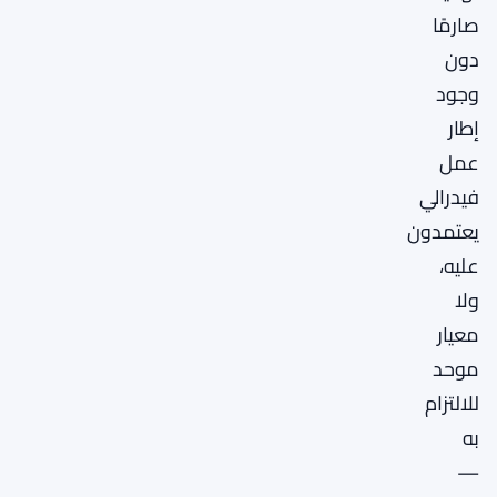
صارمًا
دون
وجود
إطار
عمل
فيدرالي
يعتمدون
عليه،
ولا
معيار
موحد
للالتزام
به
—