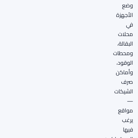
وضع
الأجهزة
في
محلات
البقالة،
ومحطات
الوقود،
وأماكن
صرف
الشيكات
—
مواقع
يرغب
فيها