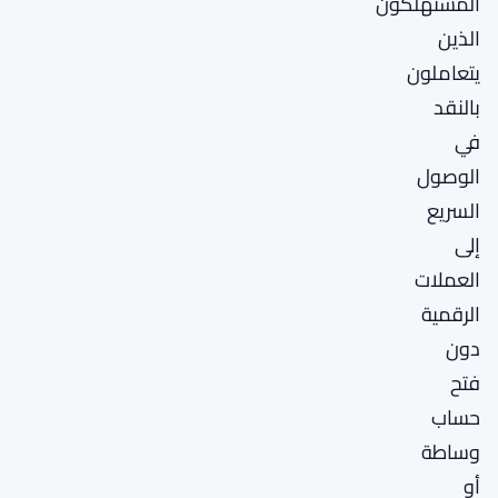
المستهلكون
الذين
يتعاملون
بالنقد
في
الوصول
السريع
إلى
العملات
الرقمية
دون
فتح
حساب
وساطة
أو