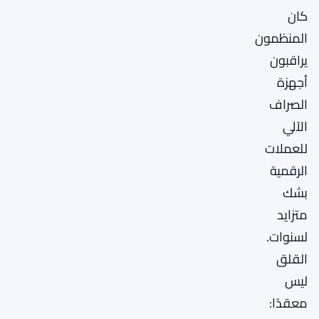
كان
المنظمون
يراقبون
أجهزة
الصراف
الآلي
للعملات
الرقمية
بشك
متزايد
لسنوات.
القلق
ليس
معقدًا: