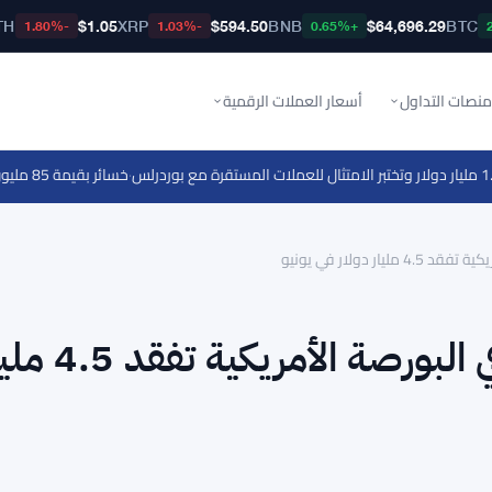
TH
$1.05
XRP
$594.50
BNB
$64,696.29
BTC
-1.80%
-1.03%
+0.65%
منصات التداول
أسعار العملات الرقمية
·
خسائر بقيمة 85 مليون دولار لشركة Galaxy Digital في الربع الثاني بسبب تراجع العملات الرقمية
 دولار في يونيو
صناديق البيتكوين المتداولة في البورصة الأمر