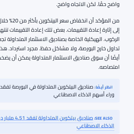
الأمر الثاني كثيرًا. لم يحتفظ المستثمرون خلال الانخفاض. 
هذا النوع من السلوك يستحق الانتباه. صناديق الاستثمار
حاويات سلبية للتعرض للبيتكوين — فهي تعمل كقراءة في
والمؤسسي تجاه الأصل. عند
جزءًا كبيرًا من المال المؤسسي قرر أن المخاطر لم تكن 
الأرباح، أو لإعادة التوازن للمحفظة، أو لشيء أكثر دفاع
واضح حقًا. لكن الاتجاه واضح.
من المؤكد أ
إلى إثارة إعادة التقييمات. بعض تلك إعادة التقييمات تنت
الركوب. الهيكلية الخاصة بصناديق الاستثمار المتداولة تج
تداول خارج البورصة، ولا مشاكل حفظ. مجرد استرداد. هذه
أيضًا أن سوق صناديق الاستثمار المتداولة يمكن أن يضخم
امتصاصه.