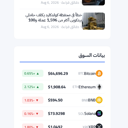
ماستركارد تستحوذ على BVNK بـ1.8
مليار دولار وتختبر الامتثال للعملات
المستقرة مع بوردرلس
1 دقائق قراءة · Aug 6, 2026
خسائر بقيمة 85 مليون دولار لشركة
Galaxy Digital في الربع الثاني بسبب
تراجع العملات الرقمية
1 دقائق قراءة · Aug 6, 2026
الحيتان تضيف 190,000 بيتكوين منذ
ديسمبر مع إشارات قاع السوق الهابطة
1 دقائق قراءة · Aug 6, 2026
خطأ في محفظة كولدكارد يكلف حاملي
بيتكوين أكثر من 1,596 عملة و100
مليون دولار
1 دقائق قراءة · Aug 6, 2026
بيانات السوق