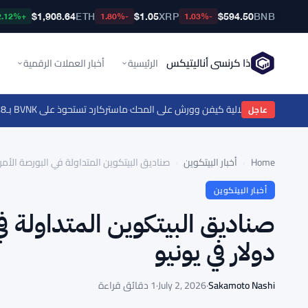
$1,908.64
ETH
$1.05
XRP
$594.50
BNB
+2.12%
-1.80%
-1.03%
ذا كرنسي أناليتيكس
الرئيسية
أخبار العملات الرقمية
الي تضع استقلالية كيفن وورش على المحك
·
ماستركارد تستحوذ على BVNK بـ1.8 مليار دولار وتختبر الامتثال للعملات المستقرة مع بوردرلس
عاجل
Home
›
أخبار البيتكوين
›
صناديق البيتكوين المتداولة في البورصة الأمريكية تفقد 4.5 مليار
أخبار البيتكوين
دولار في يونيو
Sakamoto Nashi
·
July 2, 2026
·
1 دقائق قراءة