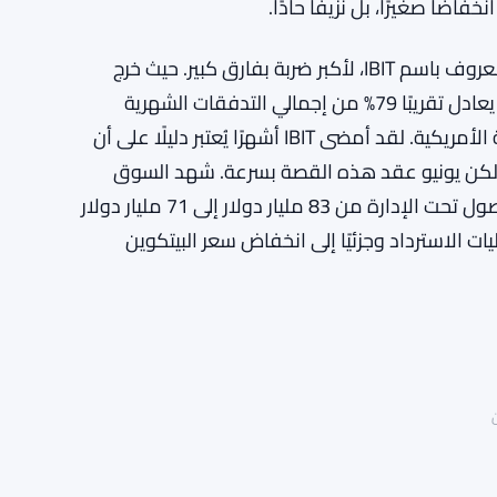
تعرض صندوق iShares Bitcoin Trust من BlackRock، المعروف باسم IBIT، لأكبر ضربة بفارق كبير. حيث خرج
حوالي 3.55 مليار دولار من هذا الصندوق وحده، وهو ما يعادل تقريبًا 79% من إجمالي التدفقات الشهرية
الخارجة عبر جميع صناديق البيتكوين المتداولة في البورصة الأمريكية. لقد أمضى IBIT أشهرًا يُعتبر دليلًا على أن
. لكن يونيو عقد هذه القصة بسرعة. شهد السوق
الأوسع لصناديق الاستثمار المتداولة انخفاض إجمالي الأصول تحت الإدارة من 83 مليار دولار إلى 71 مليار دولار
 جزئيًا إلى عمليات الاسترداد وجزئيًا إلى انخفاض سعر البيتكوين