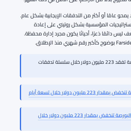
الأول يحل نفسه إذا تعافى البيتكوين. الثاني
ر الأسعار.
ق كان بالفعل تحت ضغط. هذا هو الجزء الذي يؤلم.
ة استقرار — طريقة للمال الكبير للشعور بالراحة مع
البيتكوين دون فوضى البورصات غير المنظمة. ولجزء كبير من 2024 وحتى 2025، كان هذا هو الحال بشكل
للخروج بدلاً من التراكم، على الأقل في ذلك الشهر.
حو عامًا أو أكثر من التدفقات الإيجابية بشكل عام.
لاستراتيجيات المؤسسية بشكل روتيني على إعادة
ف ليس دائمًا ذعرًا، أحيانًا يكون مجرد إدارة محفظة.
صناديق البيتكوين المتداولة في البورصة تفقد 223 مليون دولار خلال سلسلة تدفقات