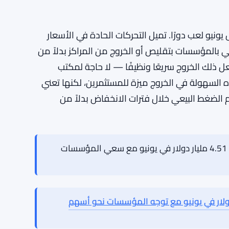
لقد غادروا.
 المتداولة في مجال العملات الرقمية ليست مجرد
 الوقت الفعلي لكيفية شعور المال الكبير
ما يخرج 4.5 مليار دولار في شهر واحد، فمن المحتمل أن يكون ذلك إشارة إلى أن
تستحق التحمل خلال فترة صعبة. سواء كان ذلك لجني
ية، فمن الصعب القول من بيانات التدفق وحدها. غير
ن انخفاض سعر البيتكوين بأكثر من 20% خلال يونيو لعب دورًا. تميل التحركات الحادة في الأسعار
هي بالمؤسسات بتقليص أو الخروج من المراكز بدلاً من
عل ذلك الخروج سريعًا ونظيفًا — لا حاجة لمكتب
 السهولة في الخروج ميزة للمستثمرين، لكنها تعني
 الضغط البيعي خلال فترات الانخفاض بدلاً من