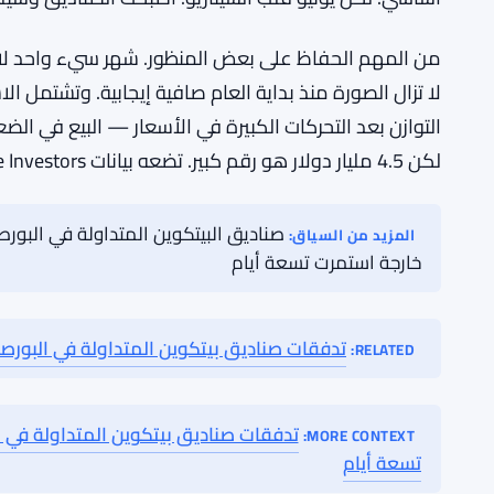
المال الحقيقي. هذه مشاكل مختلفة مع تداعيات مختلفة. 
يتطلب عودة المؤسسات، وهذا ليس مضمونًا لمجرد استقرا
أضافت التدفقات الخارجة في يونيو ضغطًا بيعيًا على سو
كان من المفترض أن تكون صناديق الاستثمار المتداولة قو
أساسي. لكن يونيو قلب السيناريو. أصبحت الصناديق وسيلة 
من المهم الحفاظ على بعض المنظور. شهر سيء واحد لا يم
لا تزال الصورة منذ بداية العام صافية إيجابية. وتشتمل ا
التوازن بعد التحركات الكبيرة في الأسعار — البيع في الضع
لكن 4.5 مليار دولار هو رقم كبير. تضعه بيانات Farside Investors بوضوح كأكبر رقم شهري منذ الإطلاق.
المزيد من السياق: