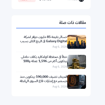
$64,696.29
Bitcoin
▲ +0.65%
BTC
$1,908.64
Ethereum
▲ +2.12%
ETH
$594.50
BNB
▼ -1.03%
BNB
$73.9298
Solana
▼ -0.16%
SOL
$1.0492
XRP
▼ -1.80%
XRP
مقالات ذات صلة
خسائر بقيمة 85 مليون دولار لشركة
Galaxy Digital في الربع الثاني بسبب
تراجع العملات الرقمية
Aug 6, 2026