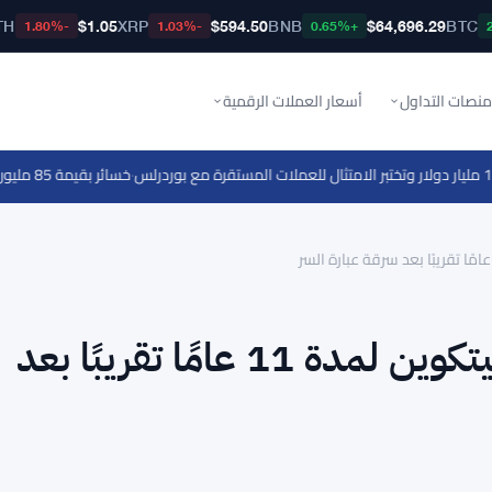
TH
$1.05
XRP
$594.50
BNB
$64,696.29
BTC
-1.80%
-1.03%
+0.65%
منصات التداول
أسعار العملات الرقمية
·
خسائر بقيمة 85 مليون دولار لشركة Galaxy Digital في الربع الثاني بسبب تراجع العملات الرقمية
محكمة صينية تسجن سارق بيتكوين لمدة 11 عامًا تقريبًا بعد