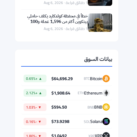
ماستركارد تستحوذ على BVNK بـ1.8
مليار دولار وتختبر الامتثال للعملات
المستقرة مع بوردرلس
1 دقائق قراءة · Aug 6, 2026
خسائر بقيمة 85 مليون دولار لشركة
Galaxy Digital في الربع الثاني بسبب
تراجع العملات الرقمية
1 دقائق قراءة · Aug 6, 2026
الحيتان تضيف 190,000 بيتكوين منذ
ديسمبر مع إشارات قاع السوق الهابطة
1 دقائق قراءة · Aug 6, 2026
خطأ في محفظة كولدكارد يكلف حاملي
بيتكوين أكثر من 1,596 عملة و100
مليون دولار
1 دقائق قراءة · Aug 6, 2026
بيانات السوق