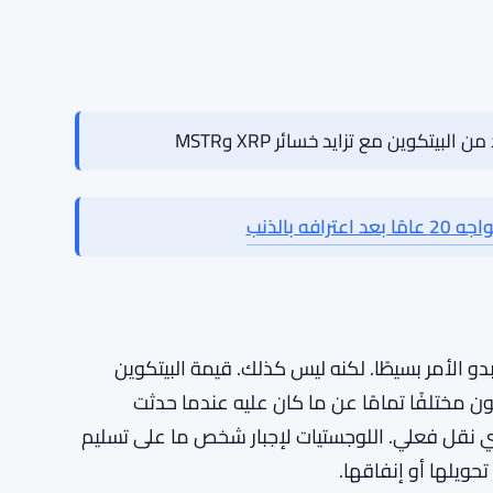
ملكية تحمل وزنًا قانونيًا مختلفًا عن، على سبيل
. من خلال اعتبار البيتكوين المسروق كملكية مسروقة،
ر مباشرة. كما يفتح الباب لأوامر الاسترداد — وهو ما
كم على كيفية التعامل مع القضايا المماثلة في
ى تحاول تحديد نهجها الخاص تجاه جرائم الأصول
يتكوين مع تزايد خسائر XRP وMSTR
ه بالذنب