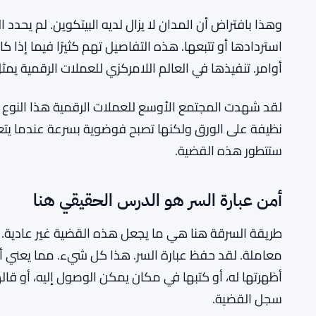
استعادة البيتكوين أمر معقد
أمرت المحكمة المدان بإعادة 107 
تتقلب بشكل كبير — سعر السوق في وقت الحكم قد يكون 
السرقة، ومختلفًا مرة أخرى بحلول الوقت الذي يتم فيه 
العملات الرقمية غير واضحة، خاصة إذا تم نقل الأصول أو ت
وهذا بافتراض أن المدان لا يزال لديه البيتكوين. لم يحدد
استردادها أو تتبعها. هذه التفاصيل تهم كثيرًا فيما إذا ك
أوامر. تنفيذها في العالم اللامركزي للعملات الرقمية يمثل ت
لقد شهدت المجتمع الأوسع للعملات الرقمية هذا النوع 
نظيفة على الورق ولكنها تصبح فوضوية بسرعة عندما يتعل
ستتطور هذه القضية.