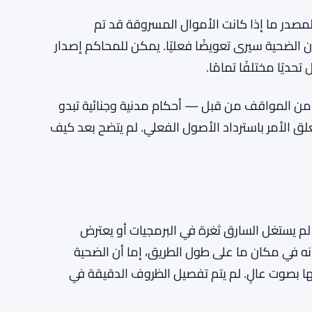
بيتكوين إلى الضحية. يبدو الأمر بسيطًا. لكنه ليس كذلك. قيمة البيتكوين
مختلفًا تمامًا عن ما كان عليه عندما حدثت
أي نقل فعلي. اللوجستيات لإجبار شخص ما على تسليم
حويلها أو إنفاقها.
 المصدر ما إذا كانت الأموال المسروقة قد تم
ان الضحية سيرى تعويضًا فعليًا. يمكن للمحاكم إصدار
حديًا مختلفًا تمامًا.
من المواقف من قبل — أحكام مدنية وجنائية تبدو
ق الأمر باسترداد الأصول الفعلي. لم يتضح بعد كيف