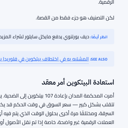
هذا التصنيف مهم لأنه يحدد القوانين التي تنطبق. سرقة ال
المثال، الوصول غير المصرح به إلى الكمبيوتر أو الاحتيال
يمكن للمحكمة تطبيق الأطر القانونية القائمة بطريقة أكث
حدث هنا بالضبط.
المراقبون القانونيون يراقبون عن كثب. يمكن أن يؤثر الح
المستقبل، سواء في الصين أو ربما في ولايات قضائية أخر
الرقمية.
لكن التصنيف هو جزء فقط من القصة.
ديف بورتنوي يدفع مايكل سايلور لشراء المزيد من الب
انظر أيضًا:
المشتبه به في اختطاف بيتكوين في فلوريدا يواجه 20 عامًا بعد اعتراف
SEE ALSO: