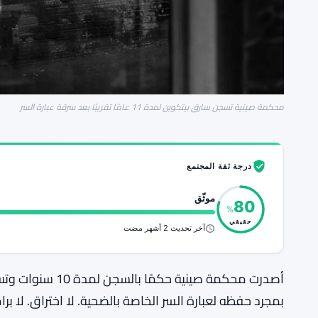
محكمة صينية تسجن سارق بيتكوين لمدة 11 عامًا تقريبًا بعد سرقة عبارة السر
درجة ثقة المجتمع
موثّق
80
%
حقيقي
آخر تحديث 2 أشهر مضت
أصدرت محكمة صينية حكمًا بالسجن لمدة 10 سنوات وتسعة أشهر على رجل قام بسرقة 107 بيتكوين (
بمجرد حفظه لعبارة السر الخاصة بالضحية. لا اختراق. ل