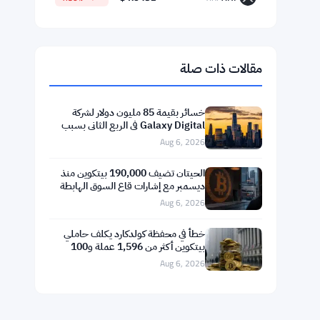
$64,696.29
Bitcoin
▲ +0.65%
BTC
$1,908.64
Ethereum
▲ +2.12%
ETH
$594.50
BNB
▼ -1.03%
BNB
$73.9298
Solana
▼ -0.16%
SOL
$1.0492
XRP
▼ -1.80%
XRP
مقالات ذات صلة
خسائر بقيمة 85 مليون دولار لشركة
Galaxy Digital في الربع الثاني بسبب
تراجع العملات الرقمية
Aug 6, 2026