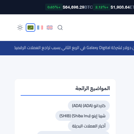
$64,696.29
BTC
$1,908.64
E
+0.65%
+2.12%
·
الحيتان تضيف 190,000 بيتكوين منذ ديسمبر مع إشارات قاع ا
المواضيع الرائجة
كاردانو (ADA) (ADA)
شيبا إينو (Shiba Inu) (SHIB)
أخبار العملات البديلة