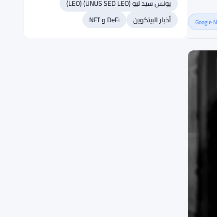
يونس سيد ليو (UNUS SED LEO) (LEO)
أخبار البيتكوين
DeFi و NFT