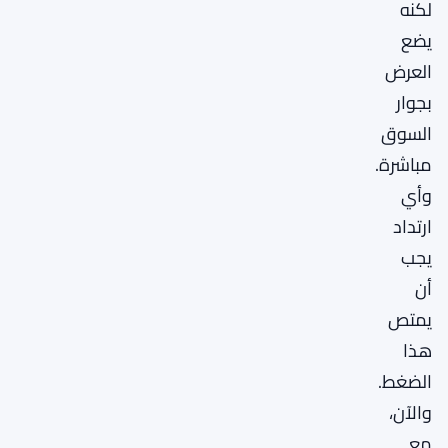
لكنه
يضع
العرض
بجوار
السوق
مباشرة.
وأي
ارتداد
يجب
أن
يمتص
هذا
الضغط.
والآن،
مع