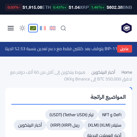
TC
$1,915.06
ETH
$1.04
XRP
$602.38
BNB
-0.03%
+0.43%
+1.46%
د كتلتين فقط مع دعم تعدين بنسبة 2.53%
·
الحيتان تشتري إيثينا عند
عاجل
Home
›
أخبار البيتكوين
›
هبوط بيتكوين إلى أقل من 60 ألف دولار مع
تدفق 550,000 BTC إلى Binance وOKX
أخبار
المواضيع الرائجة
البيتكوين
هبوط
DeFi و NFT
تيثر (Tether USDt) (USDT)
بيتكوين
إلى
ستيلار (XLM) (XLM)
ريبل (XRP) (XRP)
أخبار البيتكوين
أقل
أخبار العملات البديلة