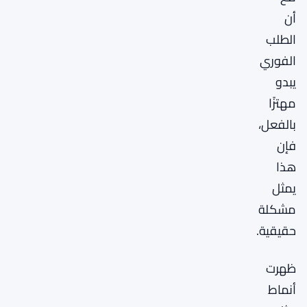
أن
الطلب
الفوري
يبدو
مهتزًا
بالفعل،
فإن
هذا
يمثل
مشكلة
حقيقية.
ظهرت
أنماط