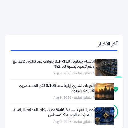
أقل
من
60
ألف
دولار
مع
تدفق
550,000
آخر الأخبار
BTC
إلى
Binance
انقسام بيتكوين BIP-110 يتوقف بعد كتلتين فقط مع
وOKX
دعم تعدين بنسبة 2.53%
1 دقائق قراءة · Aug 9, 2026
درجة
الحيتان تشتري إيثينا عند $0.10 لكن المستثمرين
ثقة
موثّق
الأفراد لا يتبعون
المجتمع
1 دقائق قراءة · Aug 9, 2026
36
موثّق
أوديرا تقفز بنسبة 46.6% مع تحركات العملات الرقمية
86
أصوات
%
– التحركات اليومية 9 أغسطس
حقيقي
1 دقائق قراءة · Aug 9, 2026
آخر تحديث 1 شهر مضت