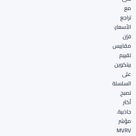
مع
تراجع
الأسعار،
فإن
مقاييس
تقييم
بيتكوين
على
السلسلة
تصبح
أكثر
جاذبية.
مؤشر
MVRV