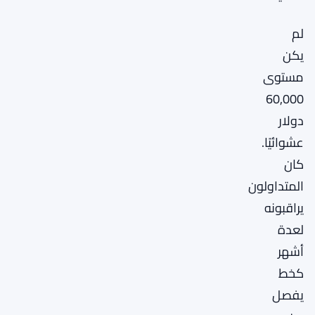
لم
يكن
مستوى
60,000
دولار
عشوائيًا.
كان
المتداولون
يراقبونه
لعدة
أشهر
كخط
يفصل