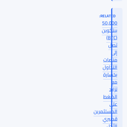
RELATED:
50,000
بيتكوين
(BTC)
تصل
إلى
منصات
التداول
بخسارة
مع
تزايد
الضغط
على
المستثمرين
قصيري
الأجل