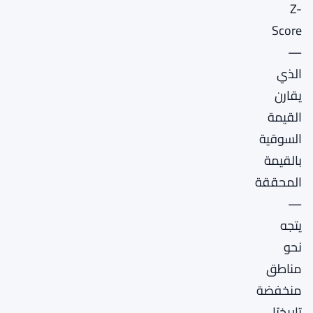
Z-
Score
—
الذي
يقارن
القيمة
السوقية
بالقيمة
المحققة
—
يتجه
نحو
مناطق
منخفضة
تاريخيًا.