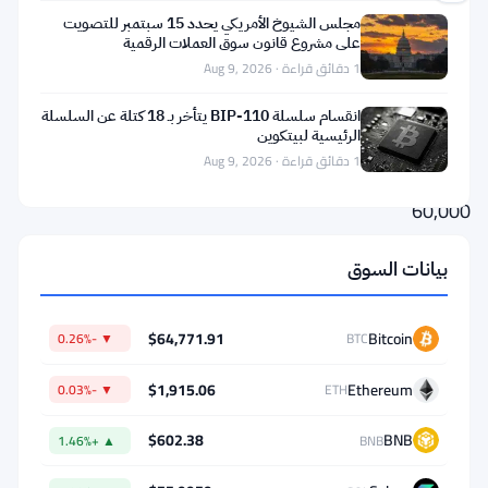
مجلس الشيوخ الأمريكي يحدد 15 سبتمبر للتصويت
تراجعت
على مشروع قانون سوق العملات الرقمية
1 دقائق قراءة · Aug 9, 2026
بيتكوين
إلى
انقسام سلسلة BIP-110 يتأخر بـ 18 كتلة عن السلسلة
الرئيسية لبيتكوين
أقل
1 دقائق قراءة · Aug 9, 2026
من
60,000
دولار.
بيانات السوق
وكانت
التداعيات
$64,771.91
Bitcoin
▼ -0.26%
BTC
سريعة.
$1,915.06
Ethereum
▼ -0.03%
ETH
كانت
أكبر
$602.38
BNB
▲ +1.46%
BNB
عملة