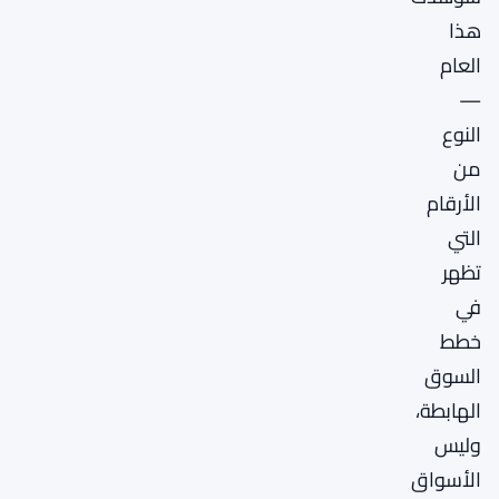
هذا
العام
—
النوع
من
الأرقام
التي
تظهر
في
خطط
السوق
الهابطة،
وليس
الأسواق