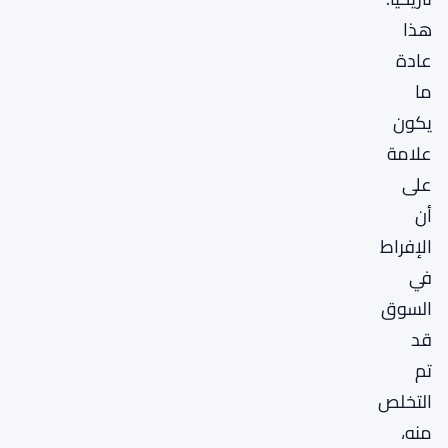
هذا
عادة
ما
يكون
علامة
على
أن
الإفراط
في
السوق
قد
تم
التخلص
منه،