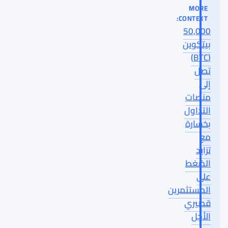
MORE
CONTEXT:
50,000
بيتكوين
(BTC)
تصل
إلى
منصات
التداول
بخسارة
مع
تزايد
الضغط
على
المستثمرين
قصيري
الأجل