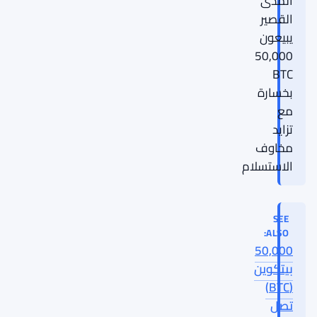
المدى
القصير
يبيعون
50,000
BTC
بخسارة
مع
تزايد
مخاوف
الاستسلام
SEE
ALSO:
50,000
بيتكوين
(BTC)
تصل