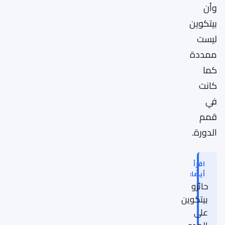
وأن
بيتكوين
ليست
ممددة
كما
كانت
في
قمم
الدورة.
اقرأ
أيضًا:
حائزو
بيتكوين
على