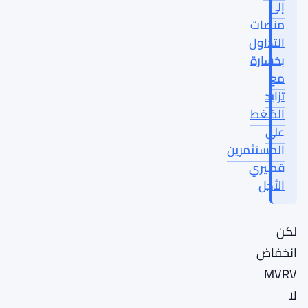
إلى
منصات
التداول
بخسارة
مع
تزايد
الضغط
على
المستثمرين
قصيري
الأجل
لكن
انخفاض
MVRV
لا