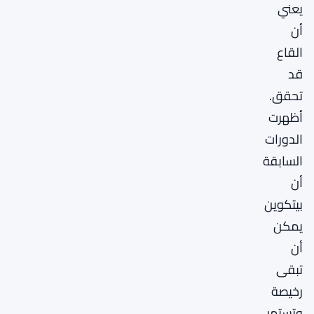
يعني
أن
القاع
قد
تحقق.
أظهرت
الدورات
السابقة
أن
بيتكوين
يمكن
أن
تبقى
رخيصة
وتستمر