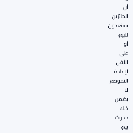
أن
الحائزين
يستعدون
للبيع،
أو
على
الأقل
لإعادة
التموضع.
لا
يضمن
ذلك
حدوث
بيع،