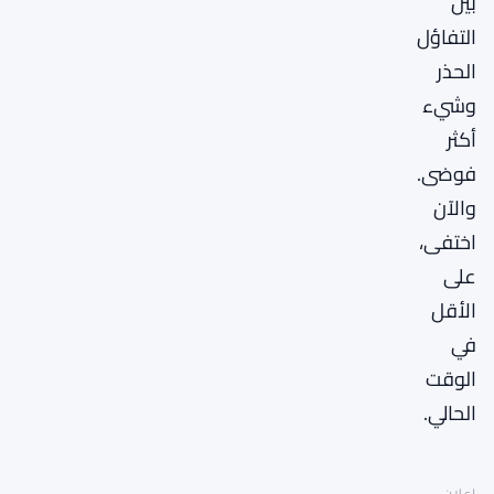
بين
التفاؤل
الحذر
وشيء
أكثر
فوضى.
والآن
اختفى،
على
الأقل
في
الوقت
الحالي.
إعلان