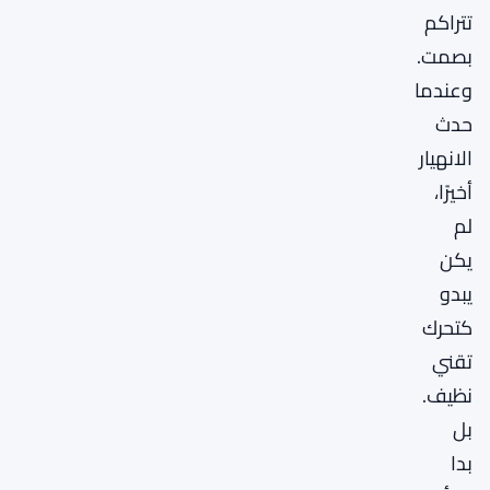
تتراكم
بصمت.
وعندما
حدث
الانهيار
أخيرًا،
لم
يكن
يبدو
كتحرك
تقني
نظيف.
بل
بدا