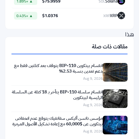
$75.9959
Solana
▲ +1.89%
SOL
رقمية
تحوم
$1.0376
XRP
▲ +0.43%
XRP
حول
هذا
المستوى
مقالات ذات صلة
منذ
فبراير
انقسام بيتكوين BIP-110 يتوقف بعد كتلتين فقط مع
—
دعم تعدين بنسبة 2.53%
Aug 9, 2026
نطاق
ضيق
انقسام سلسلة BIP-110 يتأخر بـ 18 كتلة عن السلسلة
الرئيسية لبيتكوين
وممل
Aug 9, 2026
تقريبًا
مؤسس نانسن أليكس سفانفيك يتوقع عدم انخفاض
يخفي
بيتكوين عن $60,000 مع إعادة تشكيل الأصول المرمزة
الكثير
للبلوكتشين
Aug 8, 2026