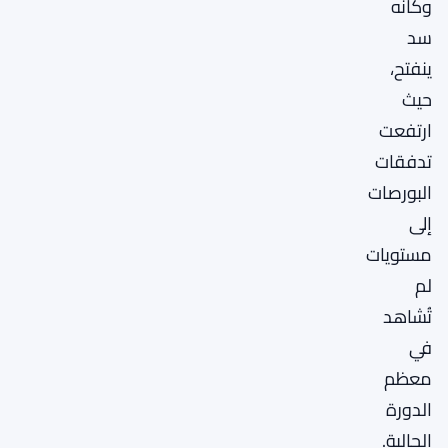
وكأنه
سد
ينفتح،
حيث
ارتفعت
تدفقات
البورصات
إلى
مستويات
لم
تُشاهد
في
معظم
الدورة
الحالية.