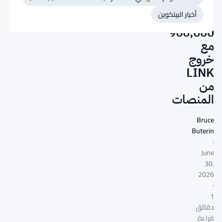
يقترب
أخبار البيتكوين
من
900,000
مع
خروج
LINK
من
المنصات
Bruce
Buterin
·
June
30,
2026
·
1
دقائق
قراءة