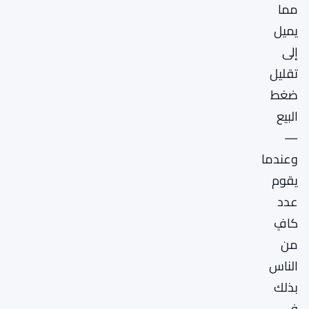
مما
يميل
إلى
تقليل
ضغط
البيع
—
وعندما
يقوم
عدد
كافٍ
من
الناس
بذلك
في