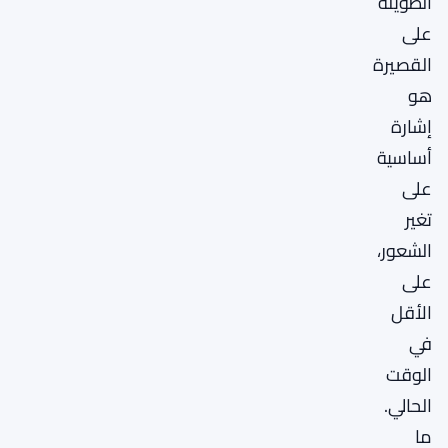
الطويلة
على
القصيرة
هو
إشارة
أساسية
على
تغير
الشعور،
على
الأقل
في
الوقت
الحالي.
ما