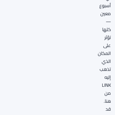
أسبوع
معين
—
كلها
تؤثر
على
المكان
الذي
تذهب
إليه
LINK
من
هنا.
قد