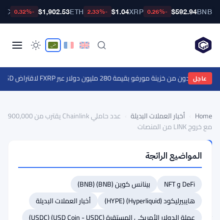
BTC
$1,902.53
ETH
$1.04
XRP
$592.94
BNB
-0.32%
-2.33%
-0.26%
عاجل
Home
›
أخبار العملات البديلة
›
عدد حاملي Chainlink يقترب من 900,000
مع خروج LINK من المنصات
أخبار
المواضيع الرائجة
العملات
البديلة
عدد
DeFi و NFT
بينانس كوين (BNB) (BNB)
حاملي
هايبيرليكود (Hyperliquid) (HYPE)
أخبار العملات البديلة
Chainlink
عملة الدولار الأمريكي المستقرة (USD Coin - USDC) (USDC)