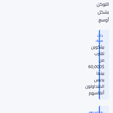
التوكن
بشكل
أوسع.
ذات
صلة:
بيتكوين
تقترب
من
$60,000
بينما
يحبس
المتداولون
أنفاسهم
RELATED: