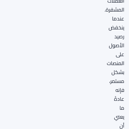
العملات
المشفرة.
عندما
ينخفض
رصيد
الأصول
على
المنصات
بشكل
مستمر،
فإنه
عادةً
ما
يعني
أن