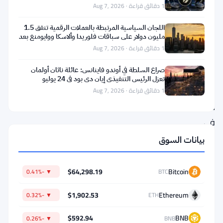
أغسطس
1 دقائق قراءة · Aug 7, 2026
900,000
حامل.
اللجان السياسية المرتبطة بالعملات الرقمية تنفق 1.5
مليون دولار على سباقات فلوريدا وألاسكا ووايومنغ بعد
تُظهر
تعثر
1 دقائق قراءة · Aug 7, 2026
البيانات
صراع السلطة في أوندو فاينانس: عائلة ناثان أولمان
الأخيرة
تعزل الرئيس التنفيذي إيان دي بود في 24 يوليو
انخفاضًا
1 دقائق قراءة · Aug 7, 2026
حادًا
في
توكنات
بيانات السوق
LINK
الموجودة
$64,298.19
Bitcoin
▼ -0.41%
BTC
على
$1,902.53
Ethereum
▼ -0.32%
ETH
المنصات،
ويعتبر
$592.94
BNB
▼ -0.26%
BNB