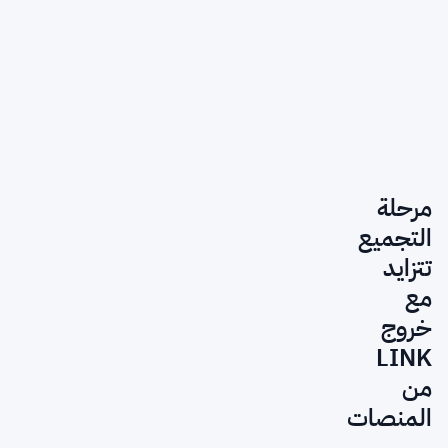
مرحلة
التجميع
تتزايد
مع
خروج
LINK
من
المنصات