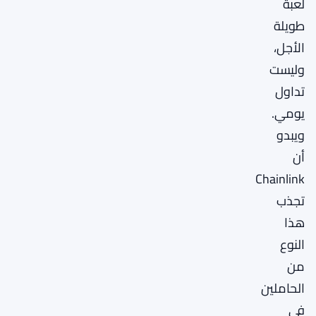
لعبة
طويلة
الأجل،
وليست
تداول
يومي.
ويبدو
أن
Chainlink
تجذب
هذا
النوع
من
الحاملين
في