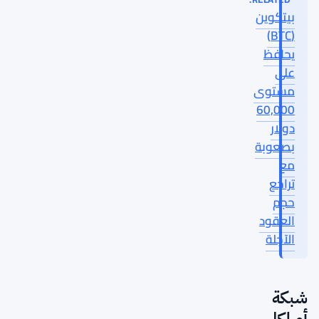
بيتكوين
(BTC)
يحافظ
على
مستوى
60,000
دولار
بصعوبة
مع
تراجع
حجم
العقود
الآجلة
شبكة
أوراكل