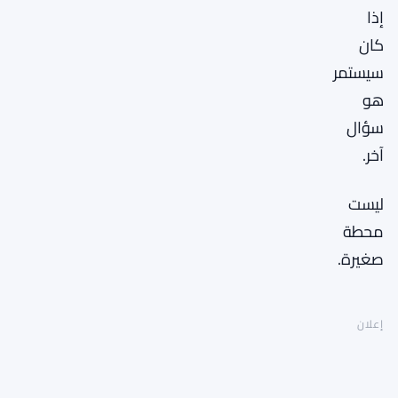
إذا
كان
سيستمر
هو
سؤال
آخر.
ليست
محطة
صغيرة.
إعلان