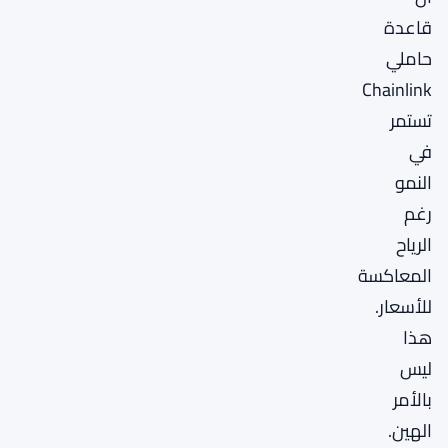
قاعدة
حاملي
Chainlink
تستمر
في
النمو
رغم
الرياح
المعاكسة
للأسعار.
هذا
ليس
بالأمر
الهين.