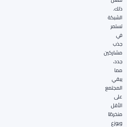
ذلك.
الشبكة
تستمر
في
جذب
مشاركين
جدد،
مما
يبقي
المجتمع
على
الأقل
منخرطًا
ويوزع