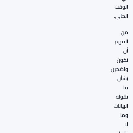
الوقت
الحالي.
من
المهم
أن
نكون
واضحين
بشأن
ما
تقوله
البيانات
وما
لا