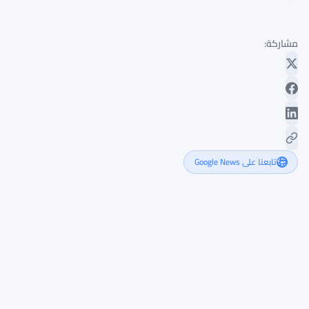
مشاركة:
تابعنا على Google News
عدد
حاملي
Chainlink
يقترب
من
900,000
مع
خروج