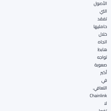
الأصول
التي
تفقد
حامليها
خلال
اتجاه
هابط
تواجه
صعوبة
أكبر
في
التعافي.
Chainlink
لا
تفعل