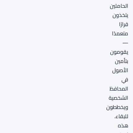
الحاملين
يتخذون
قرارًا
متعمدًا
—
يقومون
بتأمين
الأصول
في
المحافظ
الشخصية
ويخططون
للبقاء.
هذه