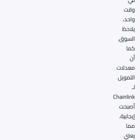
وقت
واحد،
يلاحظ
السوق.
كما
أن
معدلات
التمويل
لـ
Chainlink
أصبحت
إيجابية،
مما
يعني