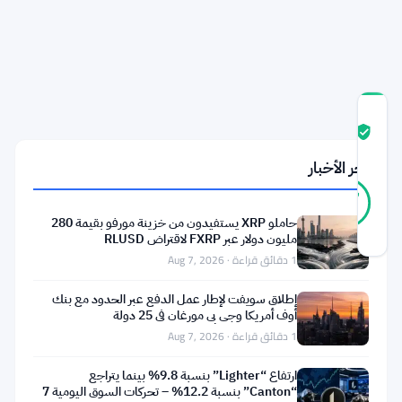
LINK
من
المنصات
درجة
ثقة
موثّق
المجتمع
آخر الأخبار
33
موثّق
97
أصوات
%
حقيقي
حاملو XRP يستفيدون من خزينة مورفو بقيمة 280
آخر تحديث 1 شهر مضت
مليون دولار عبر FXRP لاقتراض RLUSD
1 دقائق قراءة · Aug 7, 2026
تقترب
إطلاق سويفت لإطار عمل الدفع عبر الحدود مع بنك
Chainlink
أوف أمريكا وجي بي مورغان في 25 دولة
1 دقائق قراءة · Aug 7, 2026
من
الوصول
ارتفاع “Lighter” بنسبة 9.8% بينما يتراجع
“Canton” بنسبة 12.2% – تحركات السوق اليومية 7
إلى