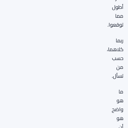
أطول
مما
توقعوا.
ربما
كلاهما،
حسب
من
تسأل.
ما
هو
واضح
هو
أن