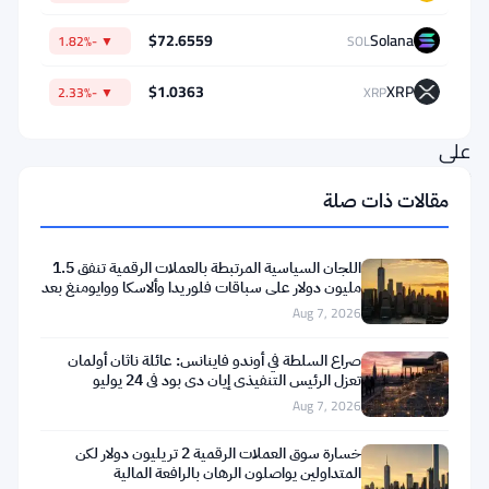
المتداولون
$72.6559
Solana
▼ -1.82%
SOL
ذلك
إشارة
$1.0363
XRP
▼ -2.33%
XRP
واضحة
على
أن
مقالات ذات صلة
عملية
التجميع
اللجان السياسية المرتبطة بالعملات الرقمية تنفق 1.5
تتزايد.
مليون دولار على سباقات فلوريدا وألاسكا ووايومنغ بعد
تعثر
Aug 7, 2026
لا
صراع السلطة في أوندو فاينانس: عائلة ناثان أولمان
تعني
تعزل الرئيس التنفيذي إيان دي بود في 24 يوليو
Aug 7, 2026
التدفقات
الخارجة
خسارة سوق العملات الرقمية 2 تريليون دولار لكن
المتداولين يواصلون الرهان بالرافعة المالية
من