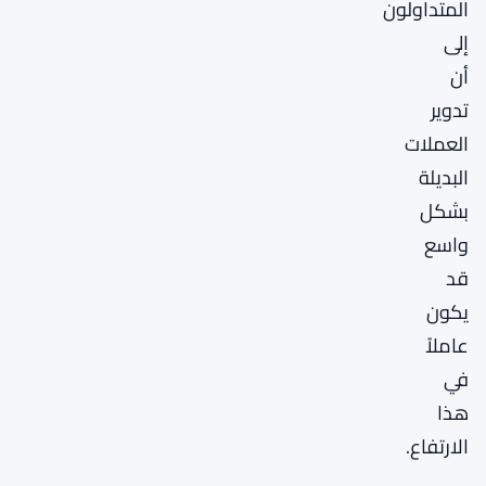
المتداولون
إلى
أن
تدوير
العملات
البديلة
بشكل
واسع
قد
يكون
عاملاً
في
هذا
الارتفاع.