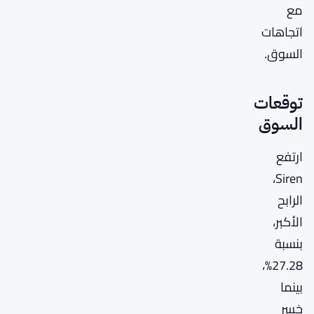
مع
اتجاهات
السوق.
توقعات
السوق
ارتفع
Siren،
الرابح
الأكبر،
بنسبة
27.28%،
بينما
خسر