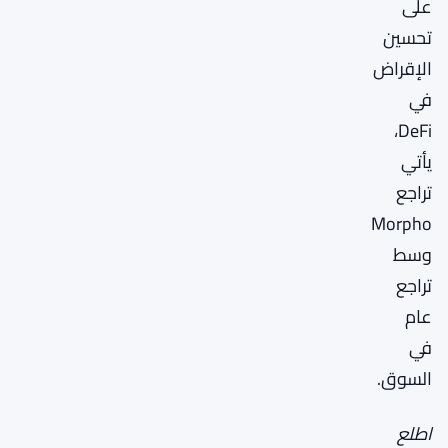
على
تحسين
الإقراض
في
DeFi،
يأتي
تراجع
Morpho
وسط
تراجع
عام
في
السوق.
اطلع