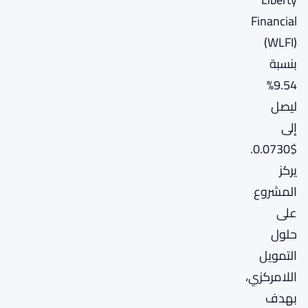
Financial
(WLFI)
بنسبة
9.54%
ليصل
إلى
$0.0730.
يركز
المشروع
على
حلول
التمويل
اللامركزي،
بهدف