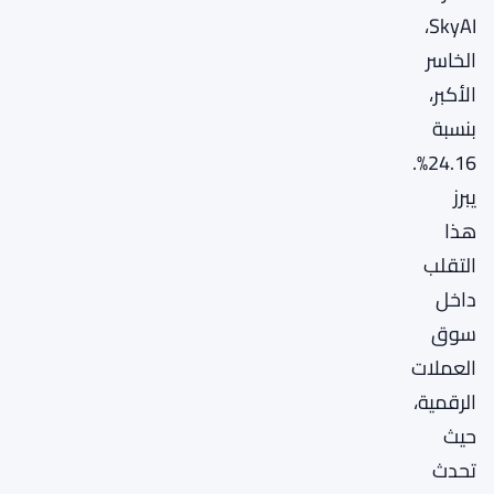
SkyAI،
الخاسر
الأكبر،
بنسبة
24.16%.
يبرز
هذا
التقلب
داخل
سوق
العملات
الرقمية،
حيث
تحدث