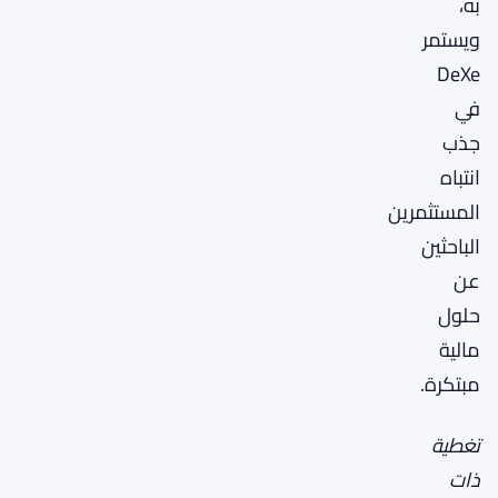
به،
ويستمر
DeXe
في
جذب
انتباه
المستثمرين
الباحثين
عن
حلول
مالية
مبتكرة.
تغطية
ذات