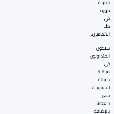
تقلبات
كبيرة
في
كلا
الاتجاهين.
سيكون
المتداولون
في
مراقبة
دقيقة
لمستويات
سعر
Bitcoin،
بالإضافة