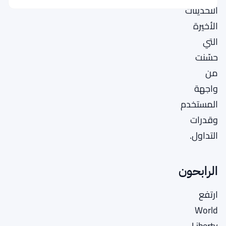
التحديثات
الأخيرة
التي
حسّنت
من
واجهة
المستخدم
وقدرات
التداول.
الرابحون
ارتفع
World
Liberty