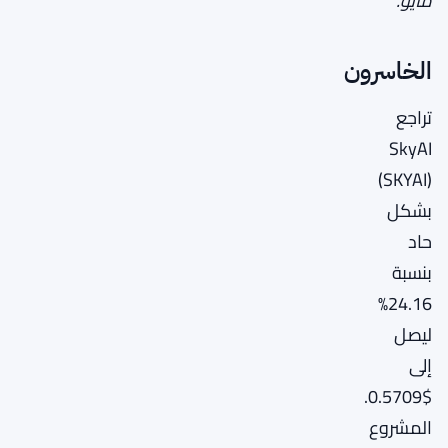
مايو.
الخاسرون
تراجع
SkyAI
(SKYAI)
بشكل
حاد
بنسبة
24.16%
ليصل
إلى
$0.5709.
المشروع