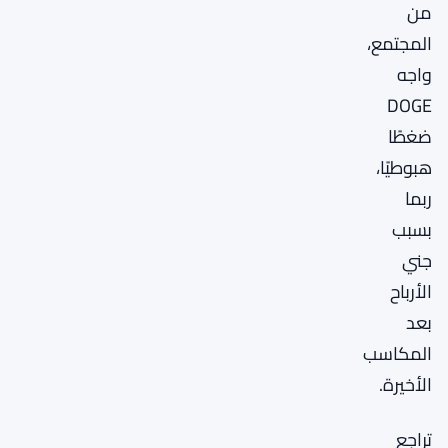
من
المجتمع،
واجه
DOGE
ضغطًا
هبوطيًا،
ربما
بسبب
جني
الأرباح
بعد
المكاسب
الأخيرة.
تراجع