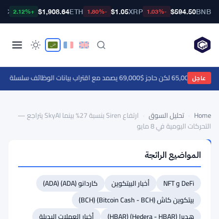
BTC
$1,908.64
ETH
$1.05
XRP
$594.50
BNB
+2.12%
-1.80%
-1.03%
$69,000 يصمد مع اقتراب بيانات الوظائف
·
سلسلة وورلد تطلق EIP-7928 على الشبكة الرئيسية للطبقة 
عاجل
Home
›
تحليل السوق
›
ارتفاع Siren بنسبة 27% بينما SkyAI يتراجع —
التحركات اليومية في 8 مايو
تحليل
المواضيع الرائجة
السوق
ارتفاع
DeFi و NFT
أخبار البيتكوين
كاردانو (ADA) (ADA)
Siren
بنسبة
بيتكوين كاش (Bitcoin Cash - BCH) (BCH)
27%
هديرا (Hedera - HBAR) (HBAR)
أخبار العملات البديلة