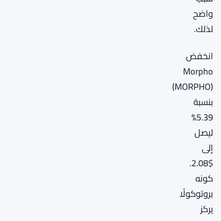
واضح
لذلك.
انخفض
Morpho
(MORPHO)
بنسبة
5.39%
ليصل
إلى
$2.08.
كونه
بروتوكولًا
يركز