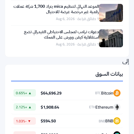
سعر
الموعد النهائي لتنظيم mica يترك 1,700 شركة عملات
رقمية غير مرخصة عرضة للاحتيال
Siren
1 دقائق قراءة · Aug 6, 2026
(SIREN)
بنسبة
دعوات ترامب لمجلس الاحتياطي الفيدرالي تضع
استقلالية كيفن وورش على المحك
27.28%
1 دقائق قراءة · Aug 6, 2026
ليصل
إلى
$1.04،
بيانات السوق
متصدرًا
قائمة
$64,696.29
Bitcoin
▲ +0.65%
BTC
العملات
الرابحة
$1,908.64
Ethereum
▲ +2.12%
ETH
وفقًا
$594.50
BNB
▼ -1.03%
BNB
لبيانات