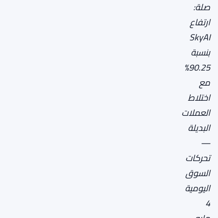
صلة:
ارتفاع
SkyAI
بنسبة
90.25%
مع
اختلاط
العملات
البديلة
—
تحركات
السوق
اليومية
4