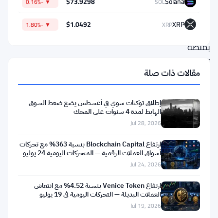
CoinGecko.
$73.9298
Solana
▼ -0.16%
SOL
يُعرف
$1.0492
XRP
▼ -1.80%
XRP
المشروع
بمنصة
تداول
مقالات ذات صلة
الخيارات
اللامركزية
إطلاق توكنات سوي في أغسطس يضع ضغط السوق
الخاصة
الهابط لمدة 4 سنوات على المحك
به،
Jul 28, 2026
وقد
ارتفاع Blockchain Capital بنسبة 363% مع تحركات
شهد
أسواق العملات الرقمية — المتحركات اليومية 24 يوليو
Jul 24, 2026
اهتمامًا
متزايدًا
ارتفاع Venice Token بنسبة 4.52% مع انتعاش
العملات البديلة — التحركات اليومية في 19 يوليو
ربما
Jul 19, 2026
بسبب