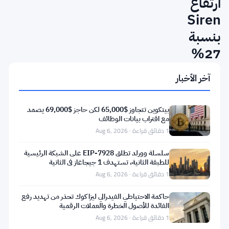
ارتفاع
Siren
بنسبة
27%
بينما
آخر الأخبار
يتراجع
SkyAI
بيتكوين تتجاوز $65,000 لكن حاجز $69,000 يصمد
—
مع اقتراب بيانات الوظائف
1 دقائق قراءة · Aug 6, 2026
تحركات
السوق
سلسلة وورلد تطلق EIP-7928 على الشبكة الرئيسية
للطبقة الثانية، تستهدف 1 جيجاغاز في الثانية
اليومية
1 دقائق قراءة · Aug 6, 2026
8
حاكمة الاحتياطي الفيدرالي ليزا كوك تحذر من تهديد رفع
مايو
الفائدة للأصول الخطرة والعملات الرقمية
1 دقائق قراءة · Aug 6, 2026
ارتفع