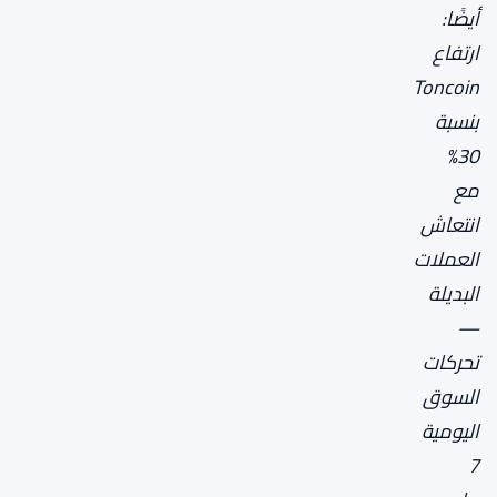
أيضًا:
ارتفاع
Toncoin
بنسبة
30%
مع
انتعاش
العملات
البديلة
—
تحركات
السوق
اليومية
7