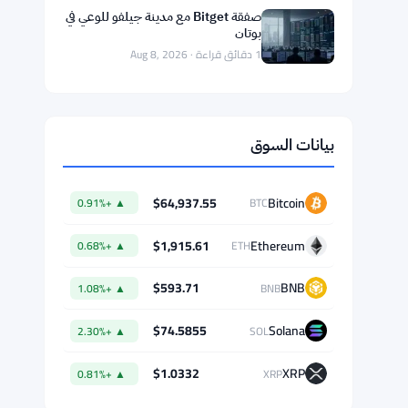
1 دقائق قراءة · Aug 8, 2026
حظر هيئة تداول السلع الآجلة لاستخدام
احتمالات المراهنات في عقود الأحداث
على كالشاي وبوليماركت
1 دقائق قراءة · Aug 8, 2026
التصويت على قانون الوضوح يُؤجل إلى
سبتمبر بسبب عقبة الـ60 صوتًا لمشروع
قانون العملات الرقمية
1 دقائق قراءة · Aug 8, 2026
صفقة Bitget مع مدينة جيلفو للوعي في
بوتان
1 دقائق قراءة · Aug 8, 2026
بيانات السوق
$64,937.55
Bitcoin
▲ +0.91%
BTC