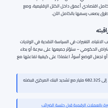
ي ذلك طلبًا أضعف على سندات الخزانة الأمريكية،
 – ليس فقط للحكومة الأمريكية، ولكن عبر النظام
الي العالمي إذا بدأت البنوك المركزية في تنويع
.
الاستخدام الأكبر للعملات المحلية في التجارة يمنح
ا للصدمات التي تنشأ من القرارات السياسية
كامل اقتصادي أعمق داخل الكتل الإقليمية، ومع
 بطرق يصعب رسمها بالكامل الآن.
قبته
الانتباه. التغيرات في السياسة النقدية في الولايات
اقتراض الحكومي – ستؤثر جميعها على سرعة أو بطء
تجعل الوضع أسوأ، اعتمادًا على كيفية تفاعلها مع