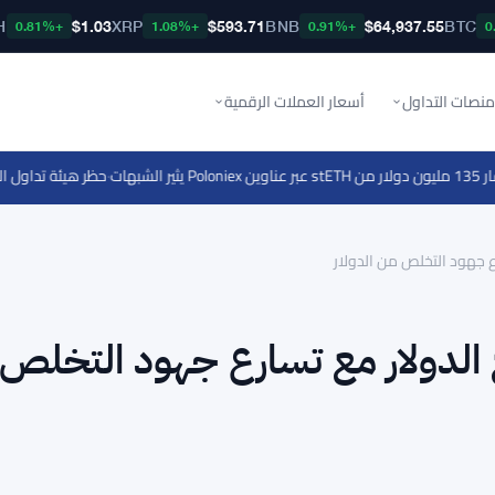
H
$1.03
XRP
$593.71
BNB
$64,937.55
BTC
+0.81%
+1.08%
+0.91%
منصات التداول
أسعار العملات الرقمية
·
حظر هيئة تداول السلع
 جهود التخلص من الدولار
الدولار مع تسارع جهود التخلص