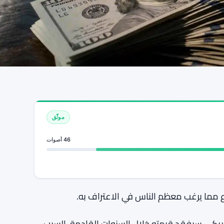
موثّق
46 أصوات
 مما يرغب معظم الناس في الاعتراف به.
مريكي سيفقد قيمته خلال السنوات القادمة. السبب،