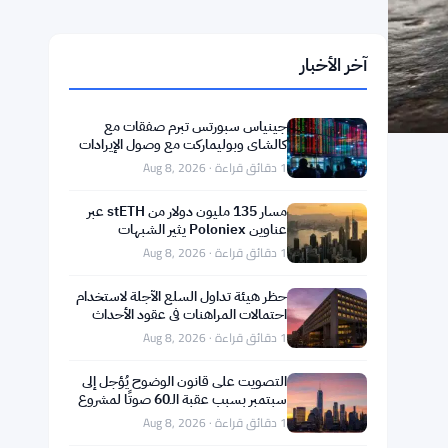
آخر الأخبار
جينياس سبورتس تبرم صفقات مع
كالشاي وبوليماركت مع وصول الإيرادات
إلى 195.5 مليون دولار في الربع الثاني
1 دقائق قراءة · Aug 8, 2026
مسار 135 مليون دولار من stETH عبر
عناوين Poloniex يثير الشبهات