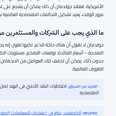
المستثمرون العالميون بتغيير مكان وضع أموالهم. قد يعن
مما سيدفع العوائد إلى الارتفاع ويرفع تكاليف الاقتراض
المالي بأكمله. ترى جولدمان آثارًا أوسع على الاستقرار الم
احتياطياتها بعيدًا عن الأصول المقومة بالدولار بشكل كبير
من ناحية أخرى، يمكن أن تستفيد الأسواق الناشئة بالفعل. 
تلك الاقتصادات استقلالية مالية أكبر. سيكونون أقل تعرضً
الأمريكية. تعتقد جولدمان أن ذلك يمكن أن يشجع على ت
مرور الوقت، يعيد تشكيل التحالفات الاقتصادية العالمية
ما الذي يجب على الشركات والمستثمرين مرا
جولدمان لا تقول أن هناك حاجة للذعر. لكنها تقول إنه يجب 
المتحدة – أسعار الفائدة، توقعات التضخم، مستويات ال
حدوث ذلك. يمكن أن تخفف تلك العوامل من الانخفاض أو 