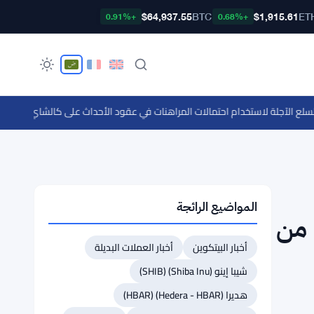
$64,937.55
BTC
$1,915.61
ET
+0.91%
+0.68%
 الآجلة لاستخدام احتمالات المراهنات في عقود الأحداث على كالشاي وبوليماركت
المواضيع الرائجة
 من
أخبار البيتكوين
أخبار العملات البديلة
شيبا إينو (Shiba Inu) (SHIB)
هديرا (Hedera - HBAR) (HBAR)