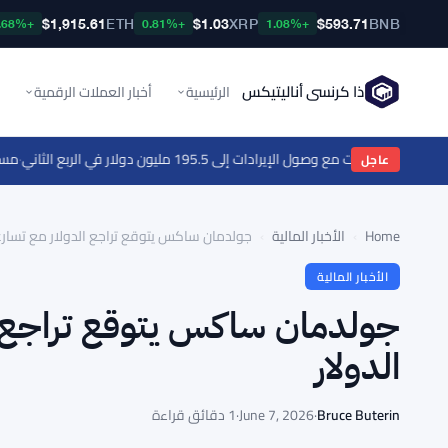
$1,915.61
ETH
$1.03
XRP
$593.71
BNB
+0.68%
+0.81%
+1.08%
ذا كرنسي أناليتيكس
الرئيسية
أخبار العملات الرقمية
ول الإيرادات إلى 195.5 مليون دولار في الربع الثاني
·
مسار 135 مليون دولار من stETH عبر عناوين Poloniex يثير الشبهات
عاجل
Home
›
الأخبار المالية
›
جولدمان ساكس يتوقع تراجع الدولار مع تسارع
الأخبار المالية
جولدمان ساكس يتوقع تراجع 
الدولار
Bruce Buterin
·
June 7, 2026
·
1 دقائق قراءة