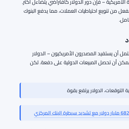
تي تتقدم فيها التكامل الاقتصادي بسرعة. كلما زادت
يران، قل احتياجها للدولار كوسيط محايد. ترى
 عندما يخفض الاحتياطي الفيدرالي أسعار الفائدة أو
 عالميًا، وترى جولدمان أن هذا يمثل طبقة أخرى من
ية والجهات الخاصة إجراء المعاملات في بدائل رقمية
 الأمريكية – فإن دور الدولار كافتراضي يتضاءل أكثر.
فعل من تنويع احتياطيات العملات، مما يدفع البنوك
امل.
د
مل أن يستفيد المصدرون الأمريكيون – الدولار
ويمكن أن تحصل المبيعات الدولية على دفعة. لكن