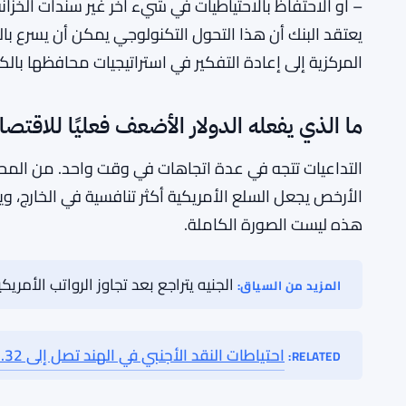
من المتوقع أن يتسارع هذا الاتجاه، خاصة في المناطق ال
الدول من بناء كتل تجارية إقليمية وتعميق التعاون مع الج
جولدمان أن هذا هيكلي، وليس دوري. إنه ليس شيئًا يتراجع
يتقلص العجز التجاري قليلاً.
ثم هناك زاوية التكنولوجيا. العملات الرقمية تكتسب زخمًا
الضغط على هيمنة الدولار. إذا كان بإمكان البنوك المركز
– أو الاحتفاظ بالاحتياطيات في شيء آخر غير سندات الخزانة
يعتقد البنك أن هذا التحول التكنولوجي يمكن أن يسرع بال
المركزية إلى إعادة التفكير في استراتيجيات محافظها بالك
ما الذي يفعله الدولار الأضعف فعليًا للاقتصا
التداعيات تتجه في عدة اتجاهات في وقت واحد. من المحت
الأرخص يجعل السلع الأمريكية أكثر تنافسية في الخارج، 