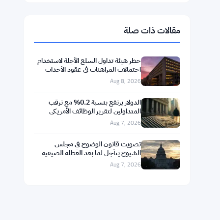
$1,915.61
Ethereum
▲ +0.68%
ETH
$593.71
BNB
▲ +1.08%
BNB
$74.5855
Solana
▲ +2.30%
SOL
$1.0332
XRP
▲ +0.81%
XRP
مقالات ذات صلة
حظر هيئة تداول السلع الآجلة لاستخدام
احتمالات المراهنات في عقود الأحداث
على كالشاي وبوليماركت
Aug 8, 2026
الدولار يرتفع بنسبة 0.2% مع ترقب
المتداولين لتقرير الوظائف الأمريكي