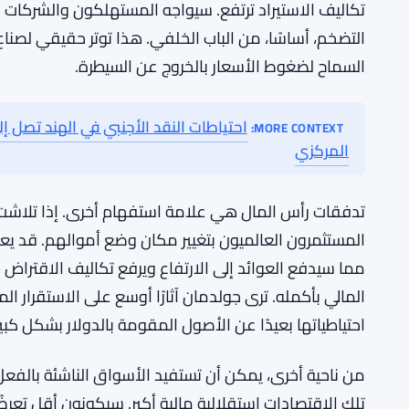
هذه ليست الصورة الكاملة.
الجنيه يتراجع بعد تجاوز الرواتب الأمريك
المزيد من السياق:
احتياطات النقد الأجنبي في الهند تصل إلى 682.32 مليار دولار مع تشديد سيطرة البنك المركزي
RELATED:
تكاليف الاستيراد ترتفع. سيواجه المستهلكون والشركات الأ
التضخم، أساسًا، من الباب الخلفي. هذا توتر حقيقي لصن
السماح لضغوط الأسعار بالخروج عن السيطرة.
MORE CONTEXT:
المركزي
تدفقات رأس المال هي علامة استفهام أخرى. إذا تلاشت 