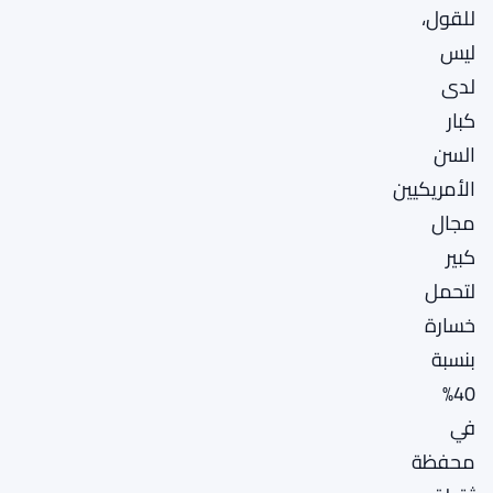
للقول،
ليس
لدى
كبار
السن
الأمريكيين
مجال
كبير
لتحمل
خسارة
بنسبة
40%
في
محفظة