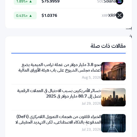
$75.9959
Solana
▲ +1.89%
SOL
الرقمية
$1.0376
XRP
▲ +0.43%
XRP
—
بما
في
ذلك
مقالات ذات صلة
بيتكوين
).
BTC
(
محو 3.8 مليار دولار من عملة ترامب الميمية يضع
أعضاء مجلس الشيوخ على باب هيئة الأوراق المالية
بالنسبة
Aug 5, 2026
لهما،
خسائر الأمريكيين بسبب الاحتيال في العملات الرقمية
الأمر
تصل إلى 80.7 مليار دولار في 2025
بسيط:
Jul 29, 2026
إنه
الخبراء قلقون من هجمات التمويل اللامركزي (DeFi)
يعرض
المدفوعة بالذكاء الاصطناعي، لكن التهديد الحقيقي لا
يزال غامضًا
Jul 23, 2026
أموال