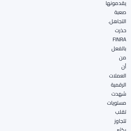
يقدمونها
صعبة
التجاهل.
حذرت
FINRA
بالفعل
من
أن
العملات
الرقمية
شهدت
مستويات
تقلب
تتجاوز
بكثير