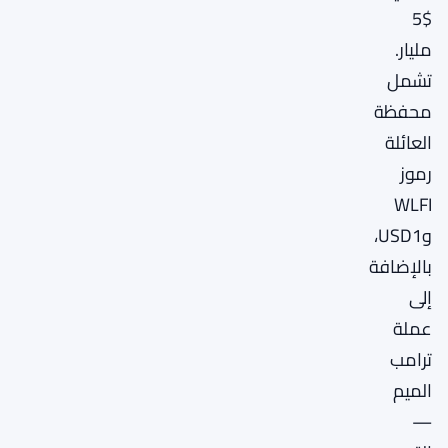
$5
مليار.
تشمل
محفظة
العائلة
رموز
WLFI
وUSD1،
بالإضافة
إلى
عملة
ترامب
الميم
—