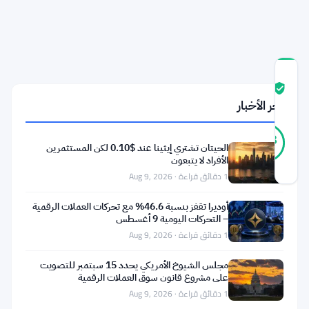
التقاعد
401(k)
درجة
ثقة
موثّق
آخر الأخبار
المجتمع
36
موثّق
83
أصوات
%
الحيتان تشتري إيثينا عند $0.10 لكن المستثمرين
حقيقي
الأفراد لا يتبعون
آخر تحديث 2 أشهر مضت
1 دقائق قراءة · Aug 9, 2026
تدخل
أوديرا تقفز بنسبة 46.6% مع تحركات العملات الرقمية
– التحركات اليومية 9 أغسطس
بيرني
1 دقائق قراءة · Aug 9, 2026
ساندرز
مجلس الشيوخ الأمريكي يحدد 15 سبتمبر للتصويت
وإليزابيث
على مشروع قانون سوق العملات الرقمية
وارن.
1 دقائق قراءة · Aug 9, 2026