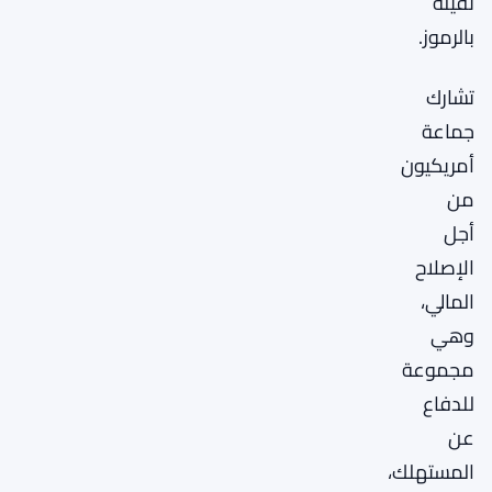
ثقيلة
بالرموز.
تشارك
جماعة
أمريكيون
من
أجل
الإصلاح
المالي،
وهي
مجموعة
للدفاع
عن
المستهلك،