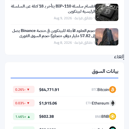
يحث
انقسام سلسلة BIP-110 يتأخر بـ 18 كتلة عن السلسلة
السيناتوران
الرئيسية لبيتكوين
1 دقائق قراءة · Aug 9, 2026
الديمقراطيان
وزارة
حجم العقود الآجلة للبيتكوين في منصة Binance يصل
إلى 57.82 مليار دولار، متجاوزًا حجم السوق الفوري
العمل
بثمانية أضعاف
1 دقائق قراءة · Aug 8, 2026
على
إلغاء
قاعدة
بيانات السوق
من
شأنها
$64,771.91
Bitcoin
▼ -0.26%
BTC
فتح
حسابات
$1,915.06
Ethereum
▼ -0.03%
ETH
التقاعد
$602.38
BNB
▲ +1.46%
BNB
401(k)
للعملات