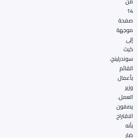
من
14
صفحة
موجهة
إلى
كيث
سوندرلينج،
القائم
بأعمال
وزير
العمل.
يصفون
الاقتراح
بأنه
ضار