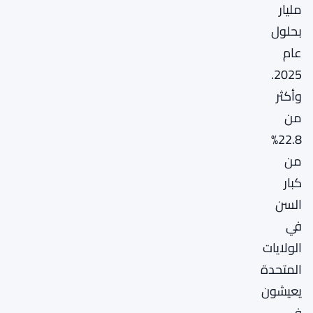
مليار
بحلول
عام
2025.
وأكثر
من
22.8%
من
كبار
السن
في
الولايات
المتحدة
يعيشون
في