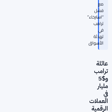
مع
فشل
“استرخاء”
ترامب
في
تهدئة
الأسواق
عائلة
ترامب
و$5
مليار
في
العملات
الرقمية