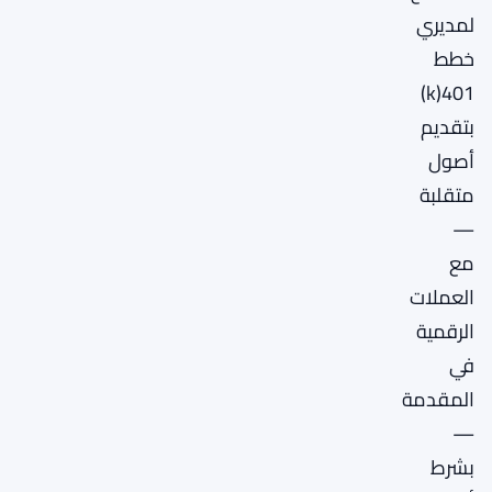
لمديري
خطط
401(k)
بتقديم
أصول
متقلبة
—
مع
العملات
الرقمية
في
المقدمة
—
بشرط