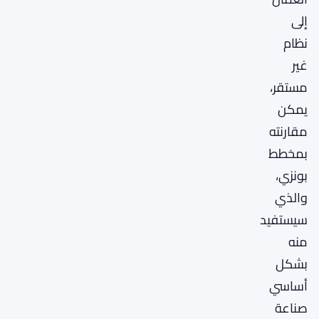
إلى
نظام
غير
مستقر،
يمكن
مقارنته
بمخطط
بونزي،
والذي
سيستفيد
منه
بشكل
أساسي
صناعة