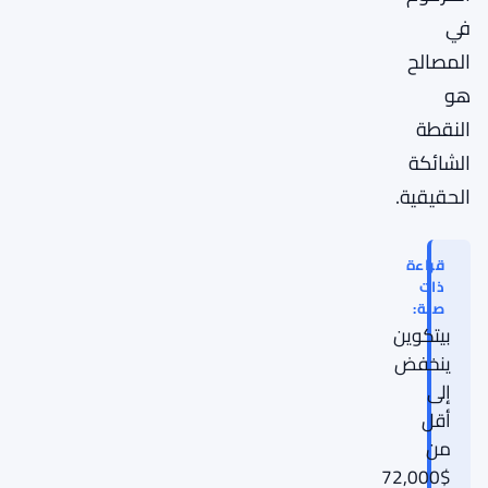
في
المصالح
هو
النقطة
الشائكة
الحقيقية.
قراءة
ذات
صلة:
بيتكوين
ينخفض
إلى
أقل
من
$72,000