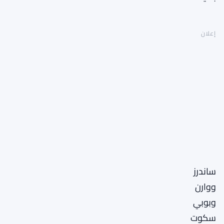
إعلان
ساندرز
ووارن
وبوبي
سكوت