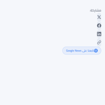
مشاركة:
تابعنا على Google News
ساندرز
ووارن
يسعيان
لعرقلة
قاعدة
العملات
الرقمية
في
خطط