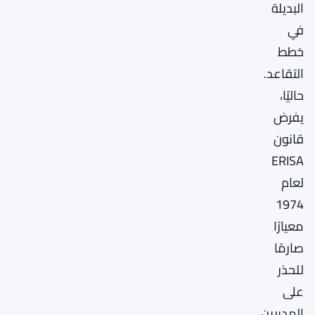
البديلة
في
خطط
التقاعد.
حاليًا،
يفرض
قانون
ERISA
لعام
1974
معيارًا
صارمًا
للحذر
على
المديرين.