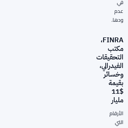
في
عدم
ودها.
FINRA،
مكتب
التحقيقات
الفيدرالي،
وخسائر
بقيمة
$11
مليار
الأرقام
التي