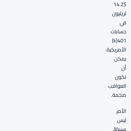
$14.2
تريليون
في
حسابات
401(k)
الأمريكية،
يمكن
أن
تكون
العواقب
ضخمة.
الأمر
ليس
بسيطًا.