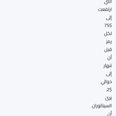
التي
ارتفعت
إلى
$75
لكل
رمز
قبل
أن
تنهار
إلى
حوالي
$2.
يرى
السيناتوران
أن