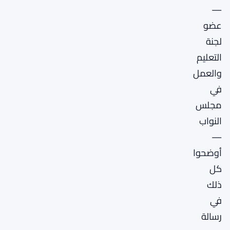
—
عضو
لجنة
التعليم
والعمل
في
مجلس
النواب
—
أوضحوا
كل
ذلك
في
رسالة