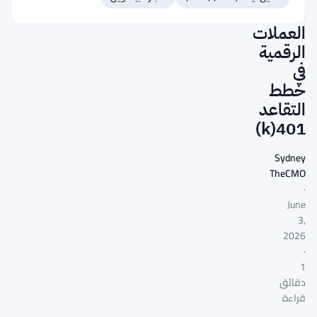
قاعدة
العملات
الرقمية
في
خطط
التقاعد
401(k)
Sydney
TheCMO
·
June
3,
2026
·
1
دقائق
قراءة