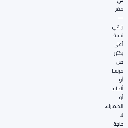
فقر
—
وهي
نسبة
أعلى
بكثير
من
فرنسا
أو
ألمانيا
أو
الدنمارك.
لا
حاجة