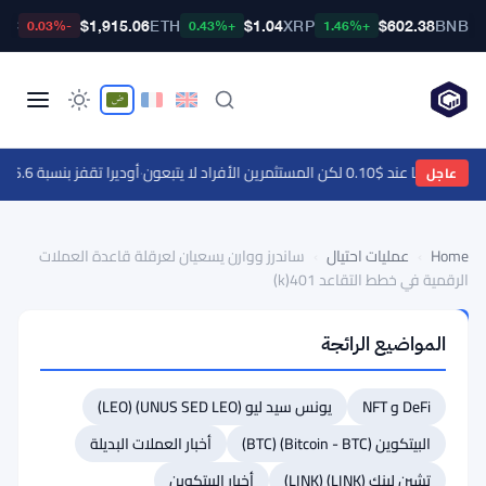
TC
$1,915.06
ETH
$1.04
XRP
$602.38
BNB
-0.03%
+0.43%
+1.46%
ا عند $0.10 لكن المستثمرين الأفراد لا يتبعون
·
أوديرا تقفز بنسبة 46.6% مع تحركات العملات الرقمية - التحركات اليومية 9 أغسطس
عاجل
Home
›
عمليات احتيال
›
ساندرز ووارن يسعيان لعرقلة قاعدة العملات
الرقمية في خطط التقاعد 401(k)
عمليات
المواضيع الرائجة
احتيال
ساندرز
DeFi و NFT
يونس سيد ليو (UNUS SED LEO) (LEO)
ووارن
يسعيان
البيتكوين (Bitcoin - BTC) (BTC)
أخبار العملات البديلة
لعرقلة
تشين لينك (LINK) (LINK)
أخبار البيتكوين