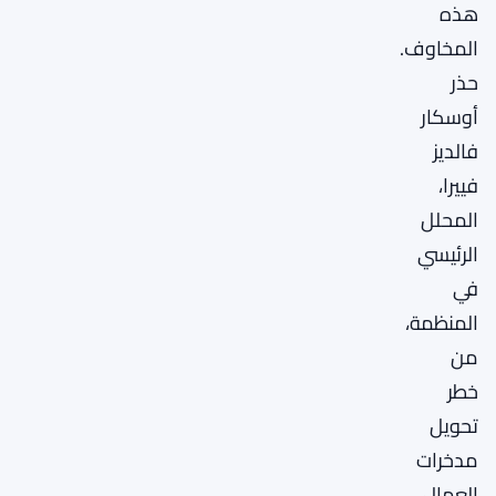
هذه
المخاوف.
حذر
أوسكار
فالديز
فييرا،
المحلل
الرئيسي
في
المنظمة،
من
خطر
تحويل
مدخرات
العمال