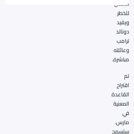
العمال
للخطر
ويفيد
دونالد
ترامب
وعائلته
مباشرة.
تم
اقتراح
القاعدة
المعنية
في
مارس.
ستسمح