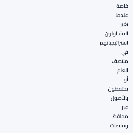
خاصة
عندما
يغير
المتداولون
استراتيجياتهم
في
منتصف
العام
أو
يحتفظون
بالأصول
عبر
محافظ
ومنصات