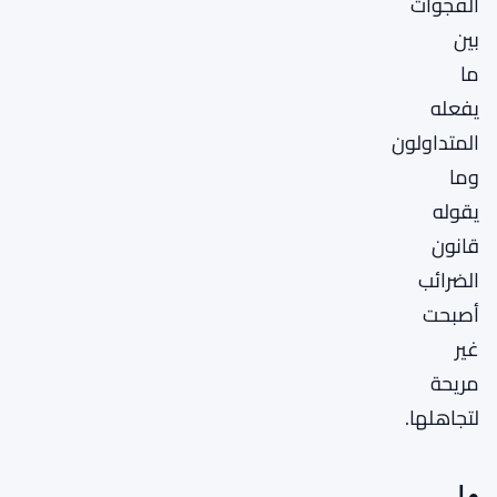
الفجوات
بين
ما
يفعله
المتداولون
وما
يقوله
قانون
الضرائب
أصبحت
غير
مريحة
لتجاهلها.
ما