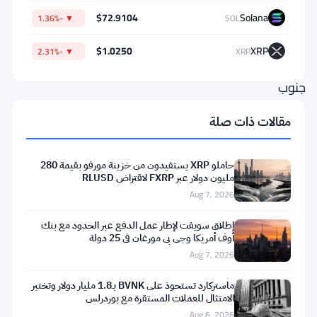
$72.9104
Solana
▼ -1.36%
SOL
هيئة
الإيرادات
$1.0250
XRP
▼ -2.31%
XRP
في
جنوب
إفريقيا
مقالات ذات صلة
—
SARS
حاملو XRP يستفيدون من خزينة مورفو بقيمة 280
—
مليون دولار عبر FXRP لاقتراض RLUSD
وثيقة
Aug 7, 2026
إرشادية
إطلاق سويفت لإطار عمل الدفع عبر الحدود مع بنك
مسودة
أوف أمريكا وجي بي مورغان في 25 دولة
Aug 7, 2026
تحاول
تحديد
ماستركارد تستحوذ على BVNK بـ1.8 مليار دولار وتختبر
الامتثال للعملات المستقرة مع بوردرلس
كيفية
Aug 6, 2026