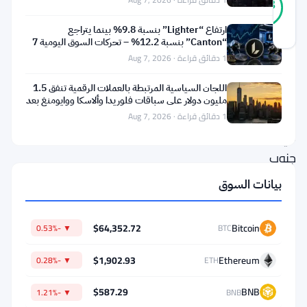
88
أصوات
%
حقيقي
ارتفاع “Lighter” بنسبة 9.8% بينما يتراجع
آخر تحديث 1 شهر مضت
“Canton” بنسبة 12.2% – تحركات السوق اليومية 7
أغسطس
1 دقائق قراءة · Aug 7, 2026
تسعى
اللجان السياسية المرتبطة بالعملات الرقمية تنفق 1.5
هيئة
مليون دولار على سباقات فلوريدا وألاسكا ووايومنغ بعد
الضرائب
تعثر
1 دقائق قراءة · Aug 7, 2026
في
جنوب
إفريقيا
بيانات السوق
لتوضيح
الأمور
$64,352.72
Bitcoin
▼ -0.53%
BTC
المتعلقة
$1,902.93
Ethereum
▼ -0.28%
ETH
بالعملات
الرقمية.
$587.29
BNB
▼ -1.21%
BNB
أصدرت