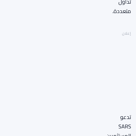
تداول
متعددة.
إعلان
تدعو
SARS
المستثمرين