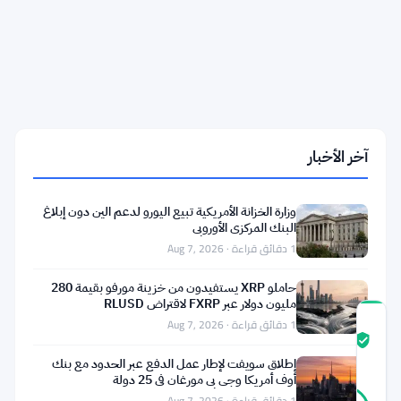
السلطات
الضريبية
في
جنوب
إفريقيا
تستهدف
متداولي
العملات
الرقمية
بقواعد
آخر الأخبار
ضريبية
جديدة
ومهلة
وزارة الخزانة الأمريكية تبيع اليورو لدعم الين دون إبلاغ
حتى
البنك المركزي الأوروبي
31
1 دقائق قراءة · Aug 7, 2026
أغسطس
حاملو XRP يستفيدون من خزينة مورفو بقيمة 280
مليون دولار عبر FXRP لاقتراض RLUSD
1 دقائق قراءة · Aug 7, 2026
درجة
ثقة
موثّق
المجتمع
إطلاق سويفت لإطار عمل الدفع عبر الحدود مع بنك
أوف أمريكا وجي بي مورغان في 25 دولة
17
1 دقائق قراءة · Aug 7, 2026
موثّق