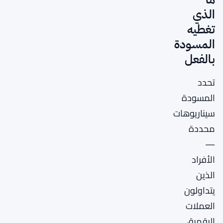
الذي
تغطيه
المسودة
بالفعل
تحدد
المسودة
سيناريوهات
محددة
—
الأفراد
الذين
يتداولون
العملات
الرقمية،