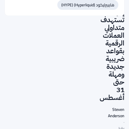
جنوب
هايبيرليكود (Hyperliquid) (HYPE)
إفريقيا
تستهدف
متداولي
العملات
الرقمية
بقواعد
ضريبية
جديدة
ومهلة
حتى
31
أغسطس
Steven
Anderson
·
July