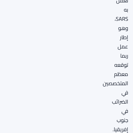
تعمل
به
SARS،
وهو
إطار
عمل
ربما
توقعه
معظم
المتخصصين
في
الضرائب
في
جنوب
إفريقيا.