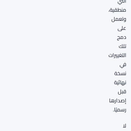
التي
منطقية،
وتعمل
على
دمج
تلك
التغييرات
في
نسخة
نهائية
قبل
إصدارها
رسميًا.
لا