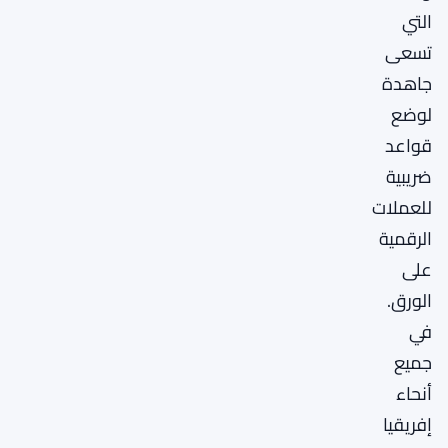
التي
تسعى
جاهدة
لوضع
قواعد
ضريبية
للعملات
الرقمية
على
الورق.
في
جميع
أنحاء
إفريقيا