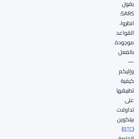
بقول
SARS:
انظروا،
القواعد
موجودة
بالفعل
—
وإليكم
كيفية
تطبيقها
على
تداولات
بيتكوين
)
BTC
(
الخاصة