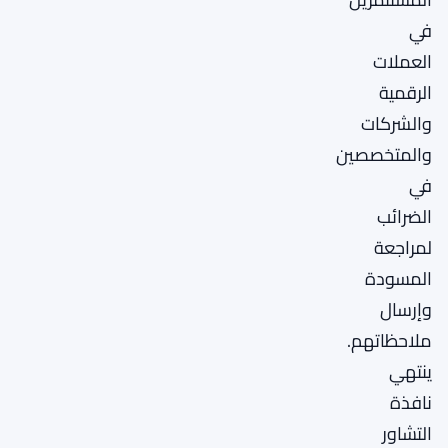
في
العملات
الرقمية
والشركات
والمتخصصين
في
الضرائب
لمراجعة
المسودة
وإرسال
ملاحظاتهم.
ينتهي
نافذة
التشاور