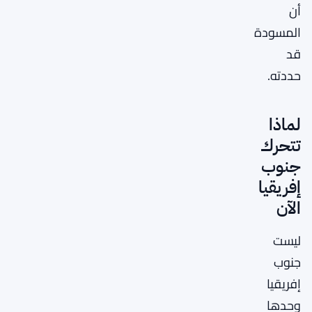
أن
المسودة
قد
حددته.
لماذا
تتحرك
جنوب
إفريقيا
الآن
ليست
جنوب
إفريقيا
وحدها