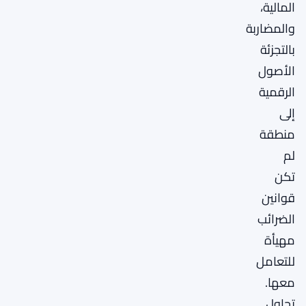
المالية،
والمضاربة
بالتجزئة
الأصول
الرقمية
إلى
منطقة
لم
تكن
قوانين
الضرائب
مهيأة
للتعامل
معها.
تحاول