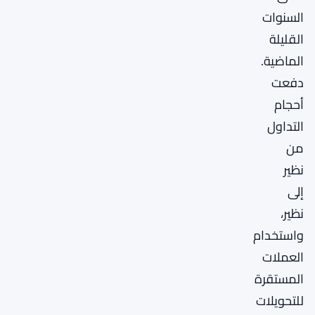
السنوات
القليلة
الماضية.
دفعت
أحجام
التداول
من
نظير
إلى
نظير،
واستخدام
العملات
المستقرة
للتحويلات