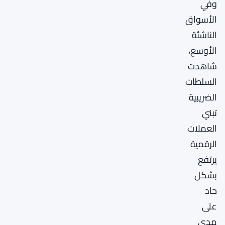
وفي
الأسواق
الناشئة
الأوسع،
شاهدت
السلطات
الضريبية
تبني
العملات
الرقمية
يرتفع
بشكل
حاد
على
مدى