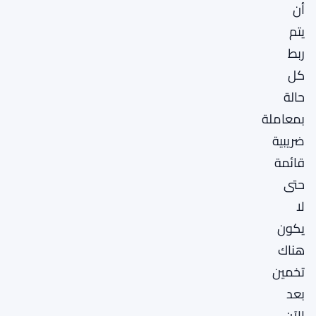
أن
يتم
ربط
كل
حالة
بمعاملة
ضريبية
قائمة
حتى
لا
يكون
هناك
تخمين
بعد
الآن.