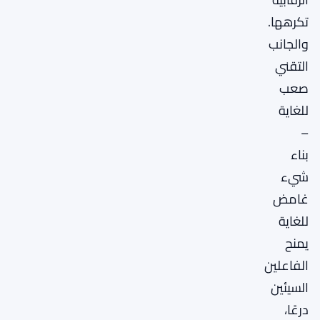
تكرهها.
والجانب
التقني
صعب
للغاية
–
بناء
شيء
غامض
للغاية
يمنح
الفاعلين
السيئين
درعًا،