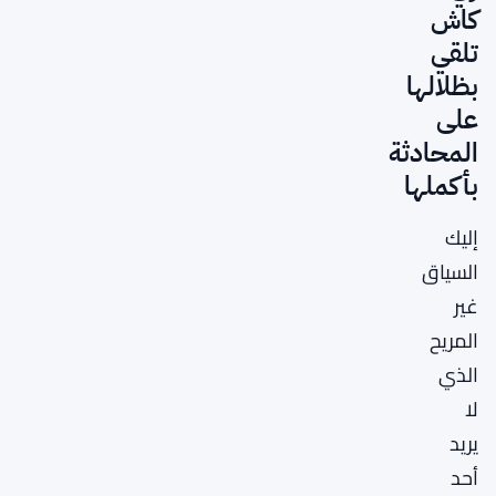
كاش
تلقي
بظلالها
على
المحادثة
بأكملها
إليك
السياق
غير
المريح
الذي
لا
يريد
أحد