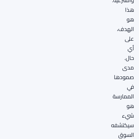
والشرعية.
هذا
هو
الهدف،
على
أي
حال.
مدى
صمودها
في
الممارسة
هو
شيء
سيكتشفه
السوق