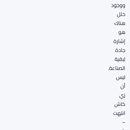
ووجود
خلل
هناك
هو
إشارة
جادة
لبقية
الصناعة.
ليس
أن
زي
كاش
انتهت
–