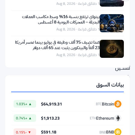
1 دقائق قراءة · Aug 8, 2026
تحركت
بيتواي ترتفع بنسبة 16% وسط مكاسب العملات
مشروعا
البديلة – المحركات اليومية 8 أغسطس
عملات
1 دقائق قراءة · Aug 8, 2026
رقمية
كندا تضيف 75 ألف وظيفة في يوليو بينما تخسر أمريكا
كبيران
23 ألفاً والبيتكوين يثبت عند 65 ألف دولار
1 دقائق قراءة · Aug 8, 2026
لإعادة
تشكيل
كيفية
بيانات السوق
عمل
المعاملات
الخاصة.
$64,919.31
Bitcoin
▲ +1.03%
BTC
أطلقت
$1,913.23
Ethereum
▲ +0.74%
ETH
كل
من
$591.18
BNB
▼ -0.15%
BNB