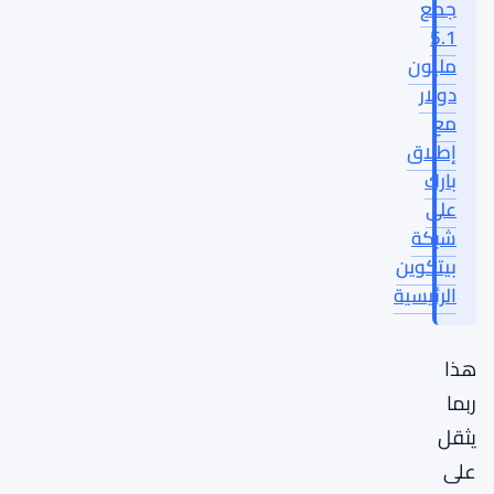
جمع
5.1
مليون
دولار
مع
إطلاق
بارك
على
شبكة
بيتكوين
الرئيسية
هذا
ربما
يثقل
على