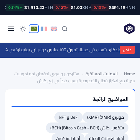
BTC
$1,913.23
ETH
$1.03
XRP
$591.18
BNB
+0.74%
-0.12%
-0.15%
ظة كولدكارد يتسبب في خسائر تفوق 100 مليون دولار في يوليو
·
ترخيص MiCA لفرع Stripe مع ارتفاع عدد مزودي العملات الرقمية في الاتحاد الأوروبي إلى 324
عاجل
Home
›
العملات المستقرة
›
ستاركوير وسوي تدفعان نحو تحويلات
سرية مع اهتزاز قطاع الخصوصية بسبب خطأ في زي كاش
العملات
المواضيع الرائجة
المستقرة
ستاركوير
مونيرو (XMR) (XMR)
DeFi و NFT
وسوي
تدفعان
بيتكوين كاش (Bitcoin Cash - BCH) (BCH)
نحو
أخبار العملات البديلة
أخبار البيتكوين