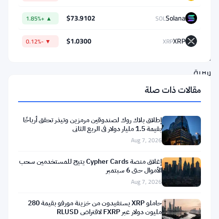
ستاركوير
$73.9102
Solana
▲ +1.85%
SOL
وسوي
أنظمة
$1.0300
XRP
▼ -0.12%
XRP
تحويلات
سرية
–
مقالات ذات صلة
جهود
منفصلة،
إطلاق بلاك روك لصندوقين مرمزين وتيذر تحقق أرباحًا
بقيمة 1.5 مليار دولار في الربع الثاني
أهداف
Aug 7, 2026
متشابهة
–
إغلاق منصة Cypher Cards يتيح للمستخدمين سحب
الأموال حتى 6 سبتمبر
تهدف
Aug 7, 2026
إلى
حاملو XRP يستفيدون من خزينة مورفو بقيمة 280
منح
مليون دولار عبر FXRP لاقتراض RLUSD