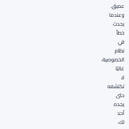
عميق.
وعندما
يحدث
خطأ
في
نظام
الخصوصية،
غالبًا
لا
تكتشفه
حتى
يجده
أحد
لك.