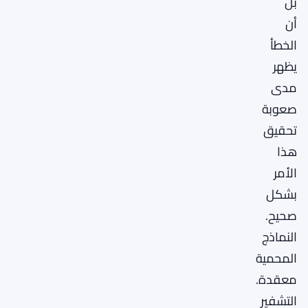
بل
أن
الخطأ
يظهر
مدى
صعوبة
تحقيق
هذا
الأمر
بشكل
صحيح.
النماذج
المحمية
معقدة.
التشفير