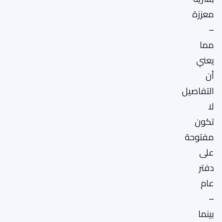
معززة
–
مما
يعني
أن
التفاصيل
لا
تكون
مفتوحة
على
دفتر
عام
–
بينما