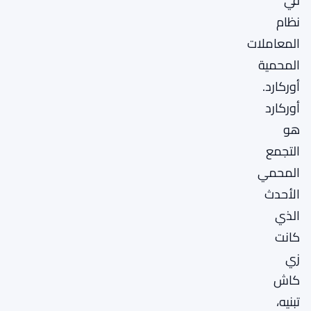
في
نظام
المعاملات
المحمية
أوركارد.
أوركارد
هو
التجمع
المحمي
الأحدث
الذي
كانت
زي
كاش
تبنيه،