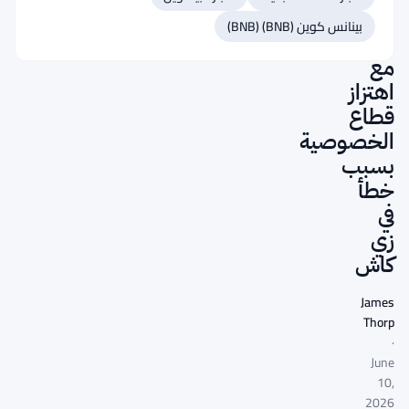
تحويلات
بينانس كوين (BNB) (BNB)
سرية
مع
اهتزاز
قطاع
الخصوصية
بسبب
خطأ
في
زي
كاش
James
Thorp
·
June
10,
2026