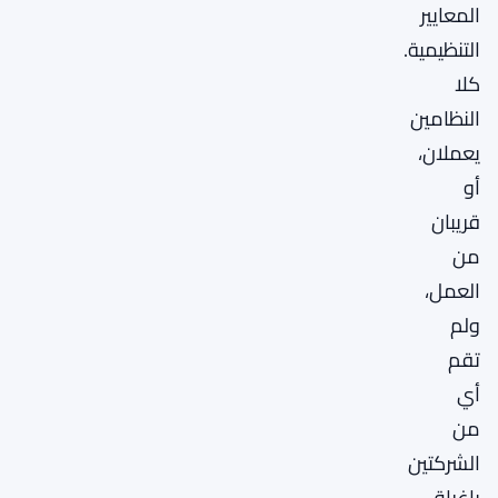
المعايير
التنظيمية.
كلا
النظامين
يعملان،
أو
قريبان
من
العمل،
ولم
تقم
أي
من
الشركتين
بإغراق