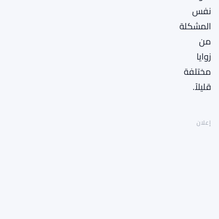
نفس
المشكلة
من
زوايا
مختلفة
قليلاً.
إعلان