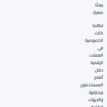
رهانًا
صغيرًا.
لطالما
كانت
الخصوصية
في
العملات
الرقمية
حقل
ألغام.
المستخدمون
يريدونها،
والجهات
الرقابية