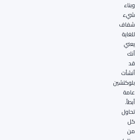
وبناء
شيء
شفاف
للغاية
يعني
أنك
قد
أنشأت
بلوكتشين
عامة
أبطأ.
تحاول
كل
من