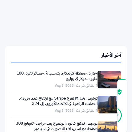
نحو
تحويلات
سرية
مع
اهتزاز
قطاع
الخصوصية
بسبب
خطأ
في
آخر الأخبار
زي
كاش
اختراق محفظة كولدكارد يتسبب في خسائر تفوق 100
مليون دولار في يوليو
1 دقائق قراءة · Aug 8, 2026
درجة
ثقة
موثّق
ترخيص MiCA لفرع Stripe مع ارتفاع عدد مزودي
المجتمع
العملات الرقمية في الاتحاد الأوروبي إلى 324
31
1 دقائق قراءة · Aug 8, 2026
موثّق
84
أصوات
%
حقيقي
لوميس تدفع قانون الوضوح بعد مراجعة تتجاوز 300
آخر تحديث 2 أشهر مضت
صفحة مع استهداف التصويت في سبتمبر