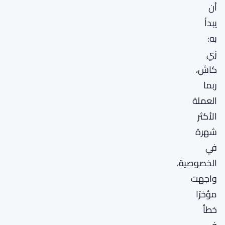
أن
يبدأ
به:
زي
كاش،
ربما
العملة
الأكثر
شهرة
في
الخصوصية،
واجهت
مؤخرًا
خطأ