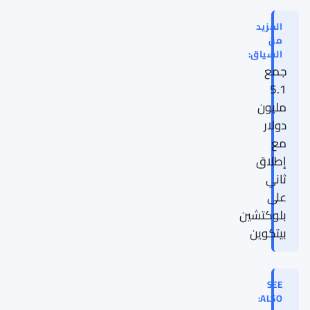
المزيد
من
السياق:
جمع
5.1
مليون
دولار
مع
إطلاق
ثاني
على
بلوكتشين
بيتكوين
SEE
ALSO: