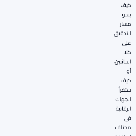
كيف
يبدو
مسار
التدقيق
على
كلا
الجانبين،
أو
كيف
ستقرأ
الجهات
الرقابية
في
مختلف