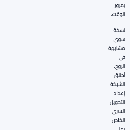
بمرور
الوقت.
نسخة
سوي
مشابهة
في
الروح.
أطلق
الشبكة
إعداد
التحويل
السري
الخاص
بها