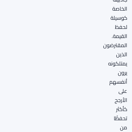
الخاصة
كوسيلة
لحفظ
القيمة.
المقترضون
الذين
يمتلكونه
يرون
أنفسهم
على
الأرجح
كأكثر
تحفظًا
من