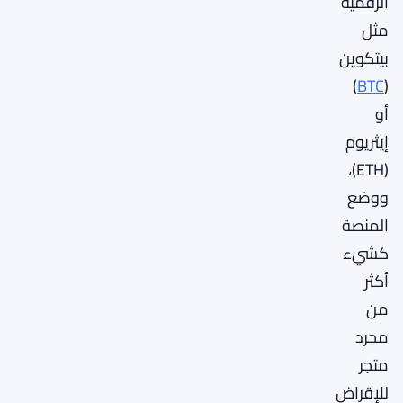
الرقمية
مثل
بيتكوين
)
BTC
(
أو
إيثريوم
(ETH)،
ووضع
المنصة
كشيء
أكثر
من
مجرد
متجر
للإقراض