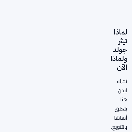
لماذا
تيثر
جولد
ولماذا
الآن
تحرك
ليدن
هنا
يتعلق
أساسًا
بالتنويع.