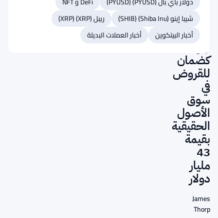
دولار باي بال (PYUSD) (PYUSD)
DeFi و NFT
تقبل
الآن
شيبا إينو (Shiba Inu) (SHIB)
ريبل (XRP) (XRP)
تيثر
أخبار البيتكوين
أخبار العملات البديلة
جولد
كضمان
للقروض
في
سوق
الأصول
الحقيقية
بقيمة
43
مليار
دولار
James
Thorp