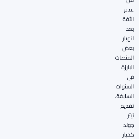
عدم
الثقة
بعد
انهيار
بعض
المنصات
البارزة
في
السنوات
السابقة.
تقديم
تيثر
جولد
كخيار