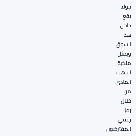
جولد
يقع
داخل
هذا
السوق،
ويمثل
ملكية
الذهب
المادي
من
خلال
رمز
رقمي.
المقترضون