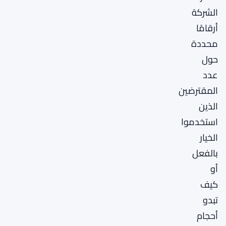
الشركة
أرقامًا
محددة
حول
عدد
المقترضين
الذين
استخدموا
الخيار
بالفعل
أو
كيف
تبدو
أحجام