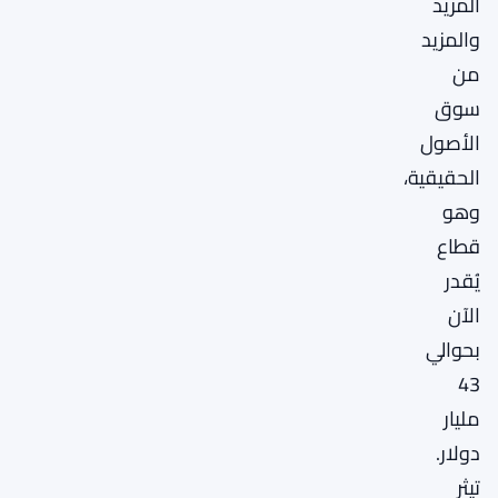
المزيد
والمزيد
من
سوق
الأصول
الحقيقية،
وهو
قطاع
يُقدر
الآن
بحوالي
43
مليار
دولار.
تيثر