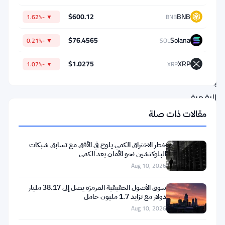
تيثر
$600.12
BNB
▼ -1.62%
BNB
جولد
كضمان
$76.4565
Solana
▼ -0.21%
SOL
لقروضها
$1.0275
XRP
▼ -1.07%
XRP
المدعومة
بالعملات
الرقمية،
وهي
مقالات ذات صلة
خطوة
تضع
خطر الاختراق الكمي يلوح في الأفق مع تسابق شبكات
البلوكتشين نحو الأمان بعد الكمي
الرموز
Aug 10, 2026
الرقمية
سوق الأصول الحقيقية المرمزة يصل إلى 38.17 مليار
المدعومة
دولار مع تزايد 1.7 مليون حامل
بالذهب
Aug 10, 2026
بشكل