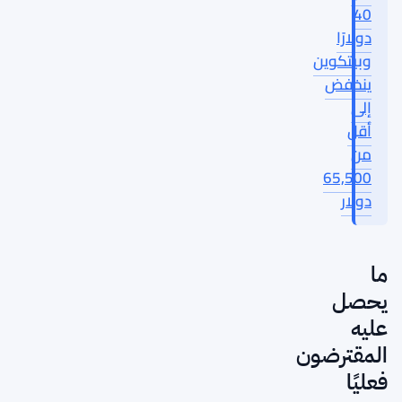
40
دولارًا
وبيتكوين
ينخفض
إلى
أقل
من
65,500
دولار
ما
يحصل
عليه
المقترضون
فعليًا