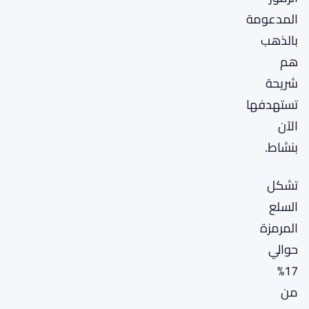
المدعومة
بالذهب
هم
شريحة
تستهدفها
الآن
بنشاط.
تشكل
السلع
المرمزة
حوالي
17%
من