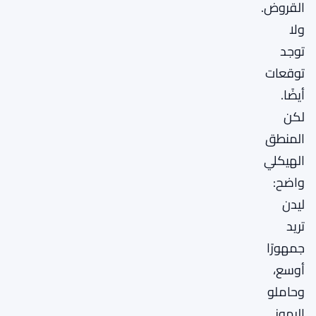
القروض.
ولا
توجد
توقعات
أيضًا.
لكن
المنطق
الهيكلي
واضح:
ليدن
تريد
جمهورًا
أوسع،
وحاملو
الرموز