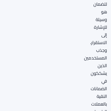
للضمان
هو
وسيلة
للإشارة
إلى
الاستقرار،
وجذب
المستخدمين
الذين
يشككون
في
الضمانات
النقية
بالعملات