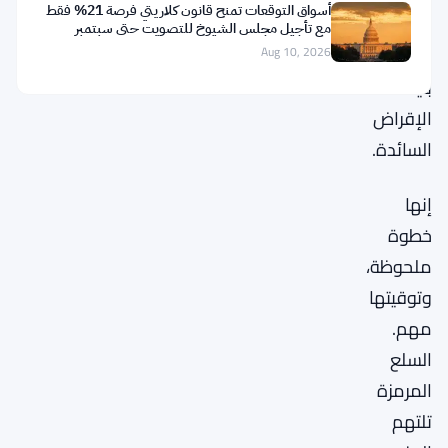
أسواق التوقعات تمنح قانون كلاريتي فرصة 21% فقط
واضح
مع تأجيل مجلس الشيوخ للتصويت حتى سبتمبر
داخل
Aug 10, 2026
بنية
الإقراض
السائدة.
إنها
خطوة
ملحوظة،
وتوقيتها
مهم.
السلع
المرمزة
تلتهم