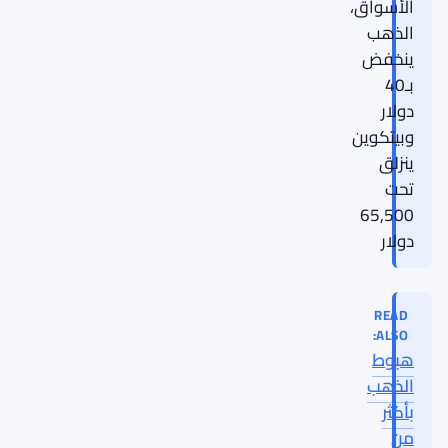
الأسواق،
الذهب
ينخفض
بـ40
دولار
وبيتكوين
ينزلق
تحت
65,500
دولار
READ
ALSO:
هبوط
الذهب
بأكثر
من