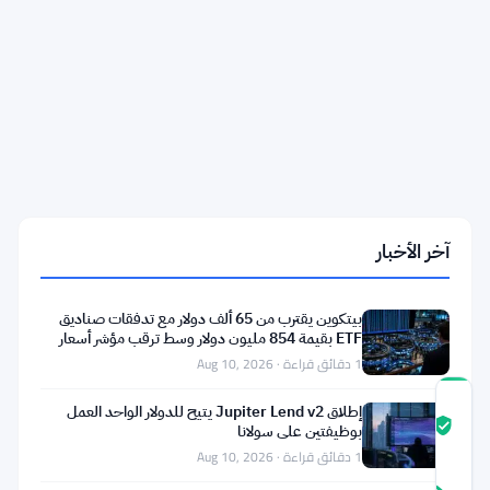
ليدن
تقبل
الآن
تيثر
جولد
كضمان
للقروض
في
سوق
الأصول
الحقيقية
آخر الأخبار
بقيمة
43
مليار
بيتكوين يقترب من 65 ألف دولار مع تدفقات صناديق
دولار
ETF بقيمة 854 مليون دولار وسط ترقب مؤشر أسعار
المستهلكين
1 دقائق قراءة · Aug 10, 2026
درجة
إطلاق Jupiter Lend v2 يتيح للدولار الواحد العمل
ثقة
موثّق
بوظيفتين على سولانا
المجتمع
1 دقائق قراءة · Aug 10, 2026
8