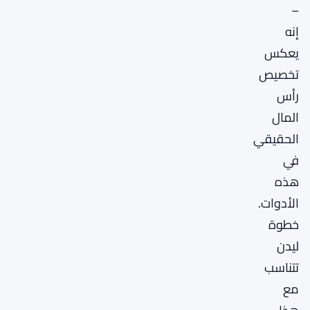
–
إنه
يعكس
تخصيص
رأس
المال
الحقيقي
في
هذه
الأدوات.
خطوة
ليدن
تتناسب
مع