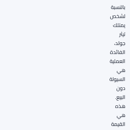
بالنسبة
لشخص
يمتلك
تيثر
جولد،
الفائدة
العملية
هي
السيولة
دون
البيع.
هذه
هي
القيمة