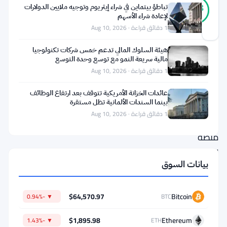
موثّق
تباطؤ بيتماين في شراء إيثريوم وتوجيه ملايين الدولارات
88
أصوات
%
لإعادة شراء الأسهم
حقيقي
1 دقائق قراءة · Aug 10, 2026
آخر تحديث 2 أشهر مضت
هيئة السلوك المالي تدعم خمس شركات تكنولوجيا
فتحت
مالية سريعة النمو مع توسع وحدة التوسع
1 دقائق قراءة · Aug 10, 2026
ليدن
بابًا
عائدات الخزانة الأمريكية تتوقف بعد ارتفاع الوظائف
بينما السندات الألمانية تظل مستقرة
جديدًا
1 دقائق قراءة · Aug 10, 2026
للمقترضين.
منصة
الإقراض
بيانات السوق
بالعملات
الرقمية
$64,570.97
Bitcoin
▼ -0.94%
BTC
تقبل
الآن
$1,895.98
Ethereum
▼ -1.43%
ETH