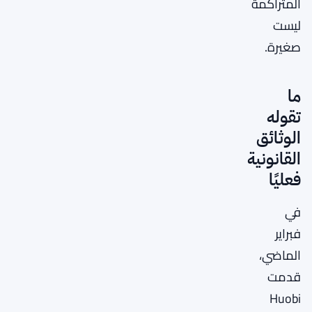
المتراكمة
ليست
صغيرة.
ما
تقوله
الوثائق
القانونية
فعليًا
في
فبراير
الماضي،
قدمت
Huobi