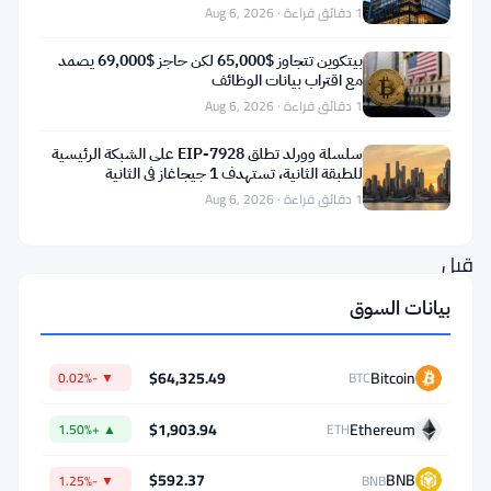
1 دقائق قراءة · Aug 6, 2026
منصة
العملات
بيتكوين تتجاوز $65,000 لكن حاجز $69,000 يصمد
مع اقتراب بيانات الوظائف
الرقمية
1 دقائق قراءة · Aug 6, 2026
إن
سلسلة وورلد تطلق EIP-7928 على الشبكة الرئيسية
الكيان
للطبقة الثانية، تستهدف 1 جيجاغاز في الثانية
المعاقب
1 دقائق قراءة · Aug 6, 2026
من
قبل
المملكة
بيانات السوق
المتحدة،
Huobi
$64,325.49
Bitcoin
▼ -0.02%
BTC
Global
$1,903.94
Ethereum
S.A.،
▲ +1.50%
ETH
هو
$592.37
BNB
▼ -1.25%
BNB