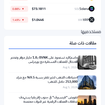
كيان
$73.1811
Solana
منفصل
▼ -0.88%
SOL
تمامًا
$1.0446
XRP
▼ -1.49%
XRP
وأن
مستخدميها
وأموالهم
مقالات ذات صلة
لا
يتأثرون
ماستركارد تستحوذ على BVNK بـ1.8 مليار دولار وتختبر
بالعقوبات.
الامتثال للعملات المستقرة مع بوردرلس
لكن
Aug 6, 2026
الوثائق
احتياطات الذهب لتثير تقفز بنسبة 9.5% مع شراء
القانونية
253,000 حامل للذهب
Aug 5, 2026
تروي
قصة
تفويض “فينسيرف” في جنوب إفريقيا يستهدف
تدفقات العملات الرقمية عبر قنوات معتمدة
أكثر