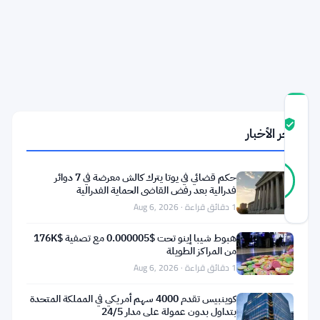
المملكة
المتحدة
لا
يرتبط
بمنصتها
درجة
ثقة
موثّق
آخر الأخبار
المجتمع
27
موثّق
حكم قضائي في يوتا يترك كالش معرضة في 7 دوائر
81
أصوات
%
فدرالية بعد رفض القاضي الحماية الفدرالية
حقيقي
1 دقائق قراءة · Aug 6, 2026
آخر تحديث 2 أشهر مضت
هبوط شيبا إينو تحت $0.000005 مع تصفية $176K
تدافع
من المراكز الطويلة
HTX
1 دقائق قراءة · Aug 6, 2026
بشدة.
كوينبيس تقدم 4000 سهم أمريكي في المملكة المتحدة
تقول
بتداول بدون عمولة على مدار 24/5