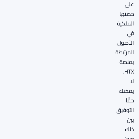
على
حصتها
الملكية
في
الأصول
المرتبطة
بمنصة
HTX.
لا
يمكنك
حقًا
التوفيق
بين
ذلك
وبين