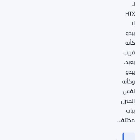
لـ
HTX
لا
يبدو
كأنه
قريب
بعيد.
يبدو
وكأنه
نفس
المنزل
بباب
مختلف.