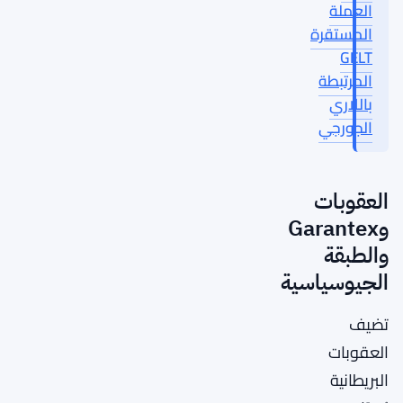
العملة
المستقرة
GELT
المرتبطة
باللاري
الجورجي
العقوبات
وGarantex
والطبقة
الجيوسياسية
تضيف
العقوبات
البريطانية