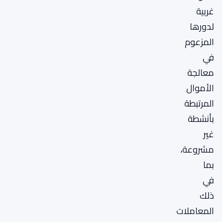
غربية
لدورها
المزعوم
في
معالجة
الأموال
المرتبطة
بأنشطة
غير
مشروعة،
بما
في
ذلك
المعاملات