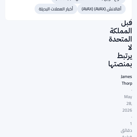
المعاقب
أفالانش (AVAX) (AVAX)
أخبار العملات البديلة
من
قبل
المملكة
المتحدة
لا
يرتبط
بمنصتها
James
Thorp
·
May
28,
2026
·
1
دقائق