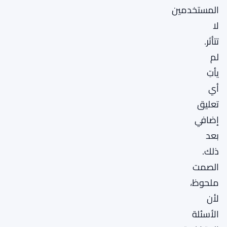
المستخدمين
لا
تتأثر.
لم
يأتِ
أي
تعليق
إضافي
بعد
ذلك.
الصمت
ملحوظ،
لأن
الأسئلة