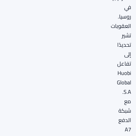
في
روسيا.
العقوبات
تشير
تحديدًا
إلى
تفاعل
Huobi
Global
S.A.
مع
شبكة
الدفع
A7