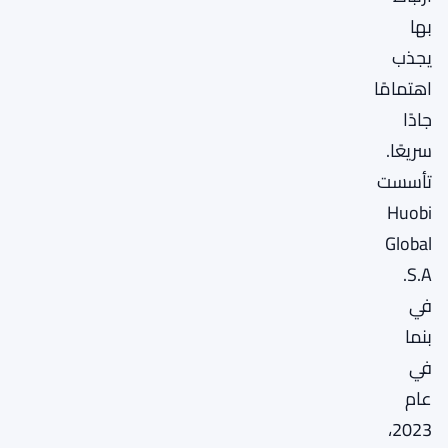
بها
يجذب
اهتمامًا
جادًا
سريعًا.
تأسست
Huobi
Global
S.A.
في
بنما
في
عام
2023،