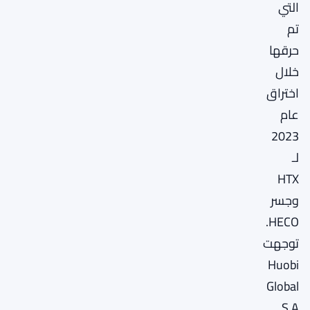
التي
تم
حرقها
خلال
اختراق
عام
2023
لـ
HTX
وجسر
HECO.
توجهت
Huobi
Global
S.A.