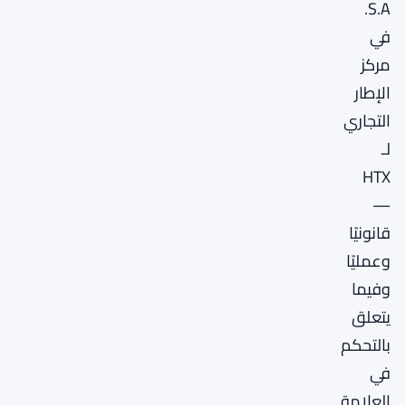
S.A.
في
مركز
الإطار
التجاري
لـ
HTX
—
قانونيًا
وعمليًا
وفيما
يتعلق
بالتحكم
في
العلامة