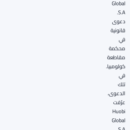
Global
S.A.
دعوى
قانونية
في
محكمة
مقاطعة
كولومبيا.
في
تلك
الدعوى،
عرّفت
Huobi
Global
S.A.