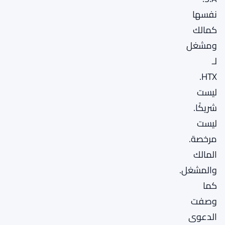
نفسها
كمالك
ومشغل
لـ
HTX.
ليست
شريكًا.
ليست
مرخصة.
المالك
والمشغل.
كما
وصفت
الدعوى