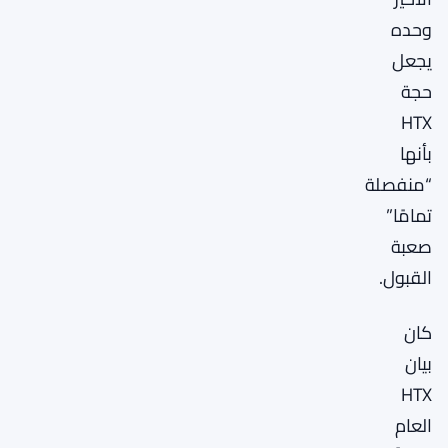
وحده
يجعل
حجة
HTX
بأنها
“منفصلة
تمامًا”
صعبة
القبول.
كان
بيان
HTX
العام