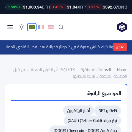
BTC
$1,903.94
ETH
$1.04
XRP
$592.37
BNB
+1.50%
-1.49%
-1.25%
وتا يترك كالش معرضة في 7 دوائر فدرالية بعد رفض القاضي الحماية الفدرالية
عاجل
Home
›
العملات المستقرة
›
HTX تؤكد أن الكيان المعاقب من قبل
المملكة المتحدة لا يرتبط بمنصتها
العملات
المواضيع الرائجة
المستقرة
HTX
DeFi و NFT
أخبار البيتكوين
تؤكد
أن
تيثر جولد (Tether Gold) (XAUt)
الكيان
دوغ كوين (Dogecoin - DOGE) (DOGE)