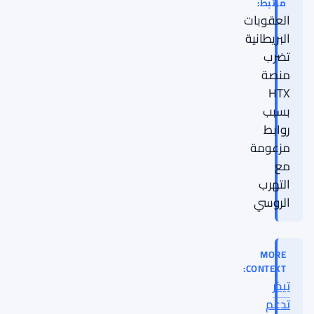
مرتبط:
العقوبات
البريطانية
تضرب
منصة
HTX
بسبب
روابط
مزعومة
مع
التهرب
الروسي
MORE
CONTEXT:
تيذر
تدعم