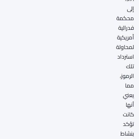
إلى
محكمة
فدرالية
أمريكية
لمحاولة
استرداد
تلك
الرموز،
مما
يعني
أنها
كانت
تؤكد
بنشاط