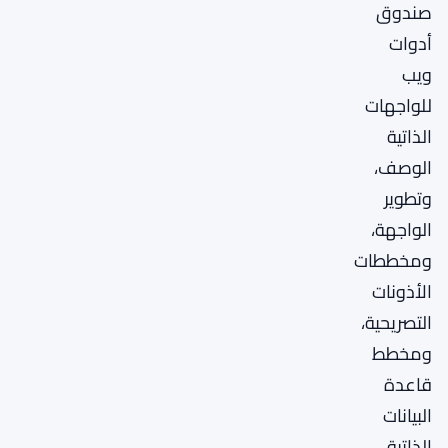
صندوق
أدوات
ويب
للواجهات
الذاتية
الوصف،
وتطوير
الواجهة،
ومخططات
الأذونات
التصريحية،
ومخطط
قاعدة
البيانات
الذاتية