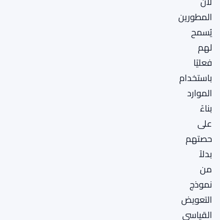
لأن
المطورين
يُسمح
لهم
فعليًا
باستخدام
الموارد
بناءً
على
حصتهم
بدلاً
من
نموذج
التعويض
القياسي