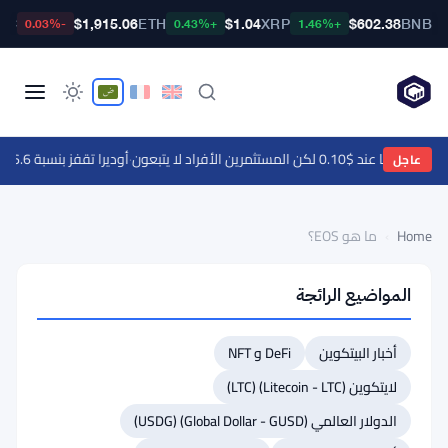
TC
$1,915.06
ETH
$1.04
XRP
$602.38
BNB
-0.03%
+0.43%
+1.46%
ا عند $0.10 لكن المستثمرين الأفراد لا يتبعون
·
أوديرا تقفز بنسبة 46.6% مع تحركات العملات الرقمية - التحركات اليومية 9 أغسطس
عاجل
Home
›
ما هو EOS؟
ما
المواضيع الرائجة
هو
EOS؟
أخبار البيتكوين
DeFi و NFT
BEGINNER
لايتكوين (Litecoin - LTC) (LTC)
1
min
الدولار العالمي (Global Dollar - GUSD) (USDG)
read