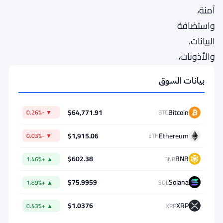
آمنة،
واستضافة
البيانات،
والأذونات،
والوصول،
بيانات السوق
والتواصل
بين
$64,771.91
Bitcoin
▼ -0.26%
BTC
الإنترنت
وdApps
$1,915.06
Ethereum
▼ -0.03%
ETH
وإدارة
$602.38
BNB
▲ +1.46%
BNB
الاستخدام.
$75.9959
Solana
▲ +1.89%
SOL
تدعم
$1.0376
XRP
EOS
▲ +0.43%
XRP
مجموعة