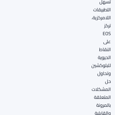
تسهل
التطبيقات
اللامركزية،
تركز
EOS
على
النقاط
الحيوية
للبلوكشين
وتحاول
حل
المشكلات
المتعلقة
بالمرونة
والقابلية