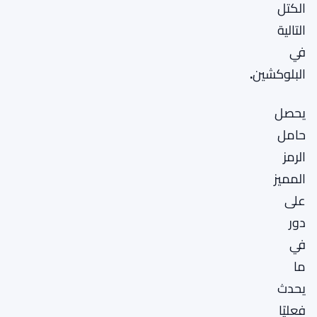
الكتل
التالية
في
البلوكشين
.
يحصل
حامل
الرمز
المميز
على
دور
في
ما
يحدث
فعليًا