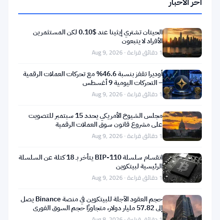
آخر الأخبار
قائم
على
البلوكشين
الحيتان تشتري إيثينا عند $0.10 لكن المستثمرين
الأفراد لا يتبعون
يمكّن
1 دقائق قراءة · Aug 9, 2026
من
أوديرا تقفز بنسبة 46.6% مع تحركات العملات الرقمية
استضافة
– التحركات اليومية 9 أغسطس
وتطوير
1 دقائق قراءة · Aug 9, 2026
وتنفيذ
مجلس الشيوخ الأمريكي يحدد 15 سبتمبر للتصويت
تطبيقات
على مشروع قانون سوق العملات الرقمية
1 دقائق قراءة · Aug 9, 2026
لامركزية
تجارية
انقسام سلسلة BIP-110 يتأخر بـ 18 كتلة عن السلسلة
الرئيسية لبيتكوين
النطاق
1 دقائق قراءة · Aug 9, 2026
أو
dApps
حجم العقود الآجلة للبيتكوين في منصة Binance يصل
إلى 57.82 مليار دولار، متجاوزًا حجم السوق الفوري
على
بثمانية أضعاف
1 دقائق قراءة · Aug 8, 2026