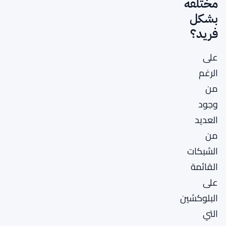
مختلفة
بشكل
فريد؟
على
الرغم
من
وجود
العديد
من
الشبكات
القائمة
على
البلوكشين
التي