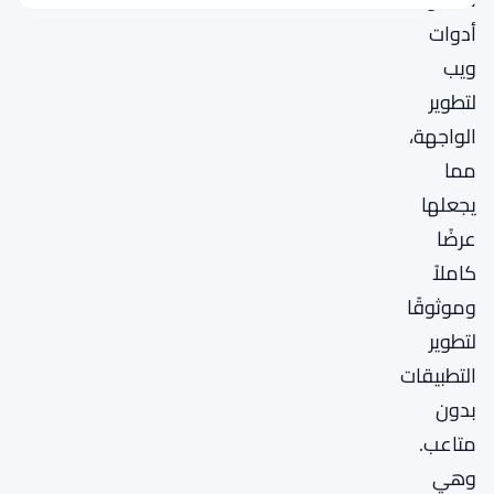
أدوات
ويب
لتطوير
الواجهة،
مما
يجعلها
عرضًا
كاملاً
وموثوقًا
لتطوير
التطبيقات
بدون
متاعب.
وهي