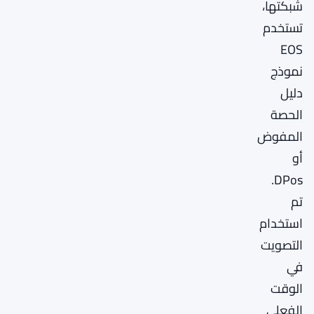
شبكتها،
تستخدم
EOS
نموذج
دليل
الحصة
المفوض
أو
DPos.
تم
استخدام
التصويت
في
الوقت
الفعلي