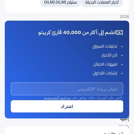
أخبار العملات البديلة
ستيلار (XLM) (XLM)
Updated
May
2026
📧
انضم إلى أكثر من 40,000 قارئ كريبتو
تعتبر
تحليلات السوق
EOS
آخر الأخبار
نفسها
تنبيهات الحيتان
كهيكل
إشارات التداول
قوي
للتطبيقات
اللامركزية،
بالنقر على اشترك، فإنك توافق على
سياسة الخصوصية
.
وتُشار
إليها
كنظام