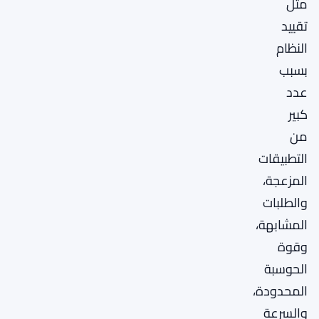
مثل
تقييد
النظام
بسبب
عدد
كبير
من
التطبيقات
المزعجة،
والطلبات
المشابهة،
وقوة
الحوسبة
المحدودة،
والسرعة