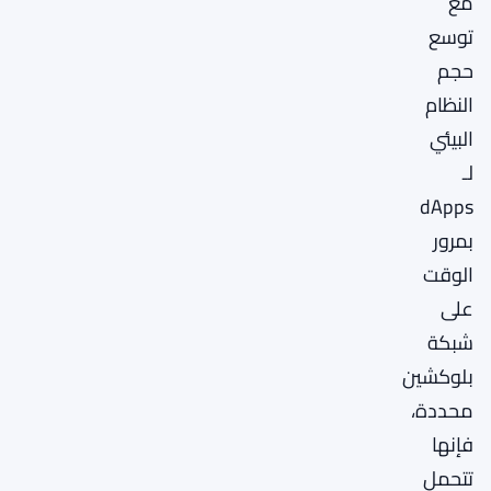
مع
توسع
حجم
النظام
البيئي
لـ
dApps
بمرور
الوقت
على
شبكة
بلوكشين
محددة،
فإنها
تتحمل