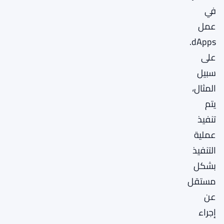
في
عمل
dApps.
على
سبيل
المثال،
يتم
تنفيذ
عملية
التنفيذ
بشكل
مستقل
عن
إجراء