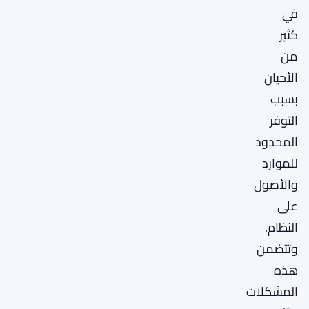
في
كثير
من
الأحيان
بسبب
التوفر
المحدود
للموارد
والأصول
على
النظام.
وتتضمن
هذه
المشكلات