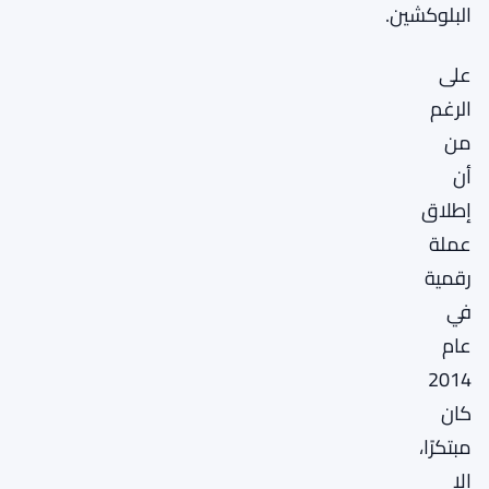
البلوكشين.
على
الرغم
من
أن
إطلاق
عملة
رقمية
في
عام
2014
كان
مبتكرًا،
إلا