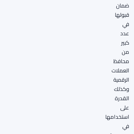
ضمان
قبولها
في
عدد
كبير
من
محافظ
العملات
الرقمية
وكذلك
القدرة
على
استخدامها
في