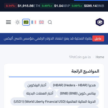
TC
$1,918.86
ETH
$1.04
XRP
$598.14
BNB
-0.14%
+0.49%
+0.99%
ملات المستقرة المحلية قد يعزز اعتماد الدولار الرقمي
·
مؤسس نانسن أليكس سفانفيك يتوقع عدم انخفا
عاجل
Home
›
ما هو PotCoin؟
ما
المواضيع الرائجة
هو
PotCoin؟
هديرا (Hedera - HBAR) (HBAR)
أخبار البيتكوين
BEGINNER
بينانس كوين (BNB) (BNB)
أخبار العملات البديلة
1
min
الحرية المالية العالمية (World Liberty Financial USD) (USD1)
read