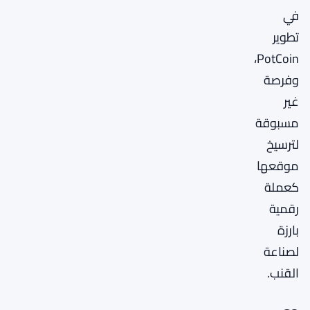
في
تطوير
PotCoin،
وفرصة
غير
مسبوقة
لترسيخ
موقعها
كعملة
رقمية
بارزة
لصناعة
القنب.