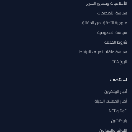
الأخلاقيات ومعايير التحرير
سياسة التصحيحات
منهجية التحقق من الحقائق
سياسة الخصوصية
شروط الخدمة
سياسة ملفات تعريف الارتباط
تاريخ TCA
استكشف
أخبار البيتكوين
أخبار العملات البديلة
DeFi و NFT
بلوكتشين
اللوائح والقوانين