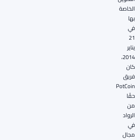
الخاصة
بها
في
21
يناير
2014،
كان
فريق
PotCoin
حقًا
من
الرواد
في
مجال