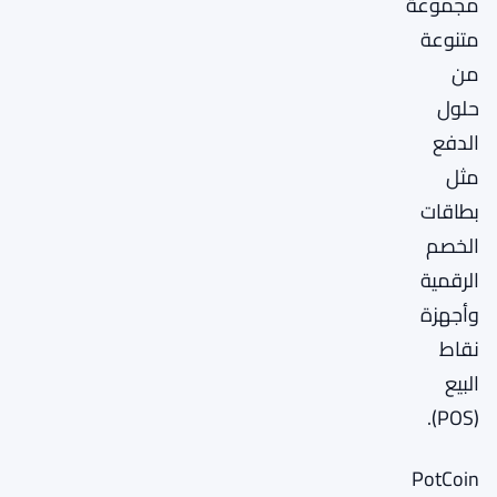
مجموعة
متنوعة
من
حلول
الدفع
مثل
بطاقات
الخصم
الرقمية
وأجهزة
نقاط
البيع
(POS).
PotCoin