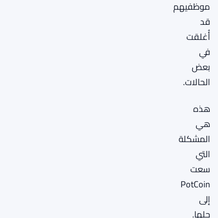
موظفيهم
قد
أُغلقت
في
بعض
الحالات.
هذه
هي
المشكلة
التي
سعت
PotCoin
إلى
حلها.