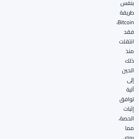
بنفس
طريقة
Bitcoin،
فقد
انتقلت
منذ
ذلك
الحين
إلى
آلية
توافق
إثبات
الحصة،
مما
يعني