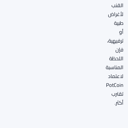
القنب
لأغراض
طبية
أو
ترفيهية،
فإن
اللحظة
المناسبة
لاعتماد
PotCoin
تقترب
أكثر.