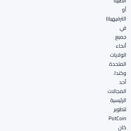
الطبية
أو
الترفيهية)
في
جميع
أنحاء
الولايات
المتحدة
وكندا.
أحد
المجالات
الرئيسية
لتطوير
PotCoin
كان