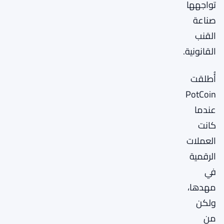
تواجهها
صناعة
القنب
القانونية.
أُطلقت
PotCoin
عندما
كانت
العملات
الرقمية
في
مهدها،
ولكن
من