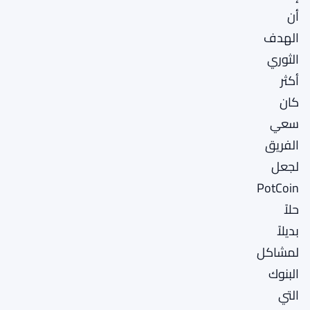
أن
الهدف
الثوري
أكثر
كان
سعي
الفريق
لجعل
PotCoin
حلاً
بديلاً
لمشاكل
البنوك
التي