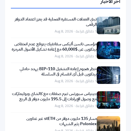
آخر الأخبار
المعلومات
أدناه
تبني العملات المستقرة المحلية قد يعزز اعتماد الدولار
الرقمي
محفوظة
1 دقائق قراءة · Aug 8, 2026
لأغراض
تاريخية
مؤسس نانسن أليكس سفانفيك يتوقع عدم انخفاض
بيتكوين عن $60,000 مع إعادة تشكيل الأصول المرمزة
وتعليمية
للبلوكتشين
1 دقائق قراءة · Aug 8, 2026
فقط.
خطر هجوم إعادة التشغيل BIP-110 يهدد حاملي
لا
بيتكوين قبل أي انقسام في السلسلة
تستثمر
1 دقائق قراءة · Aug 8, 2026
في
جينياس سبورتس تبرم صفقات مع كالشاي وبوليماركت
هذه
مع وصول الإيرادات إلى 195.5 مليون دولار في الربع
الثاني
1 دقائق قراءة · Aug 8, 2026
العملة
—
مسار 135 مليون دولار من stETH عبر عناوين
Poloniex يثير الشبهات
تم
1 دقائق قراءة · Aug 8, 2026