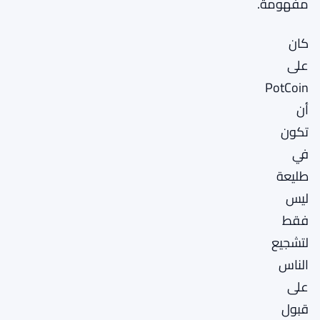
مفهومة.
كان
على
PotCoin
أن
تكون
في
طليعة
ليس
فقط
لتشجيع
الناس
على
قبول