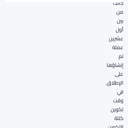
كانت
من
بين
أول
عشرين
عملة
تم
إنشاؤها
على
الإطلاق.
في
وقت
تكوين
كتلة
التكوين