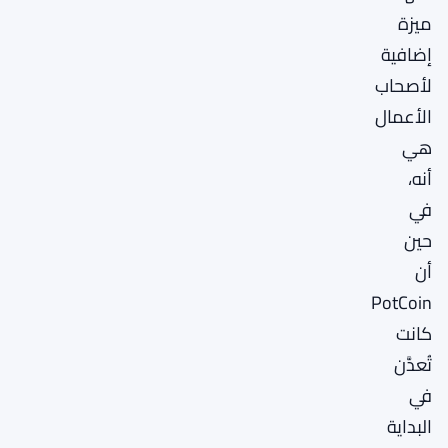
ميزة
إضافية
لأصحاب
الأعمال
هي
أنه،
في
حين
أن
PotCoin
كانت
تُعدَّن
في
البداية