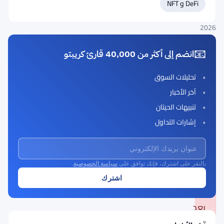
DeFi و NFT
Updated
May
2026
📧
انضم إلى أكثر من 40,000 قارئ كريبتو
تحليلات السوق
⚠️
آخر الأخبار
إشعار
تنبيهات الحيتان
هام:
إشارات التداول
هذا
المشروع
للعملة
بالنقر على اشترك، فإنك توافق على
سياسة الخصوصية
.
الرقمية
لم
يعد
نشطًا.