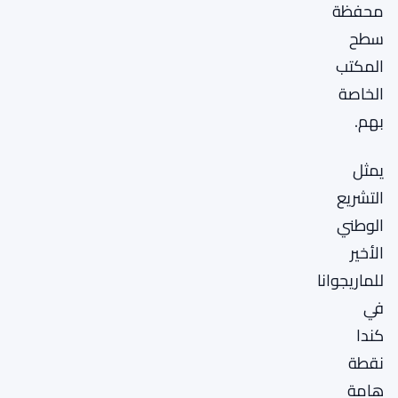
محفظة
سطح
المكتب
الخاصة
بهم.
يمثل
التشريع
الوطني
الأخير
للماريجوانا
في
كندا
نقطة
هامة