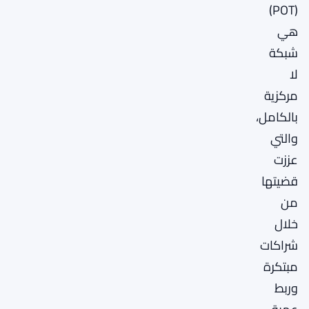
(POT)
هي
شبكة
لا
مركزية
بالكامل،
والتي
عززت
قضيتها
من
خلال
شراكات
مبتكرة
وربط