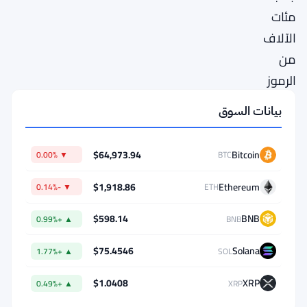
مئات
الآلاف
من
الرموز
التي
بيانات السوق
تُصدر
على
$64,973.94
Bitcoin
▼ 0.00%
BTC
بعضها،
من
$1,918.86
Ethereum
▼ -0.14%
ETH
المذهل
$598.14
BNB
▲ +0.99%
BNB
معرفة
أن
$75.4546
Solana
▲ +1.77%
SOL
PotCoin
$1.0408
XRP
▲ +0.49%
XRP
(POT)