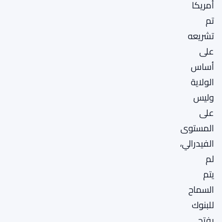
أمريكا
تم
تشريعه
على
أساس
الولاية
وليس
على
المستوى
الفيدرالي،
لم
يتم
السماح
للبنوك
بفتح