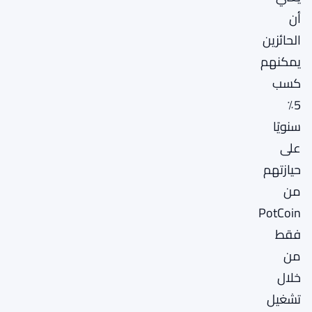
أن
الحائزين
يمكنهم
كسب
5٪
سنويًا
على
حيازتهم
من
PotCoin
فقط
من
خلال
تشغيل