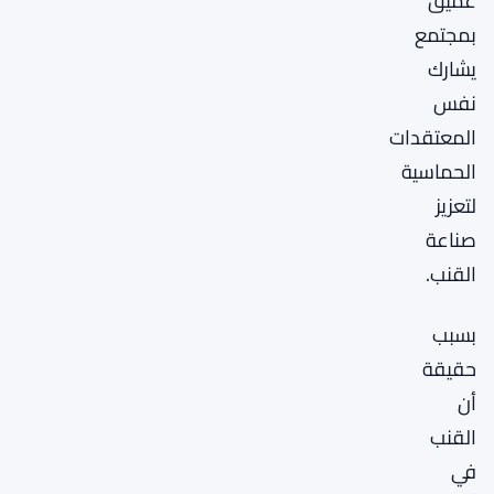
عميق
بمجتمع
يشارك
نفس
المعتقدات
الحماسية
لتعزيز
صناعة
القنب.
بسبب
حقيقة
أن
القنب
في