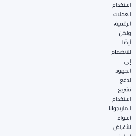
استخدام
العملات
الرقمية،
ولكن
أيضًا
للانضمام
إلى
الجهود
لدفع
تشريع
استخدام
الماريجوانا
(سواء
للأغراض