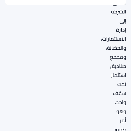
تسعى
الشركة
إلى
إدارة
الاستثمارات،
والحضانة،
ومجمع
صناديق
استثمار
تحت
سقف
واحد،
وهو
أمر
طموح