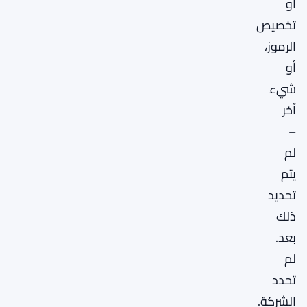
أو
تخصيص
الرموز،
أو
شيء
آخر
–
لم
يتم
تحديد
ذلك
بعد.
لم
تحدد
الشركة.