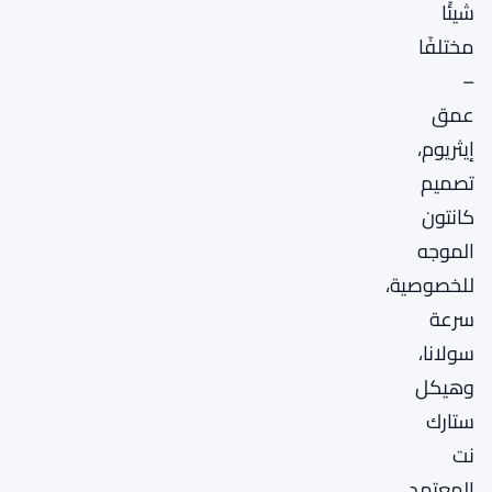
شيئًا
مختلفًا
–
عمق
إيثريوم،
تصميم
كانتون
الموجه
للخصوصية،
سرعة
سولانا،
وهيكل
ستارك
نت
المعتمد