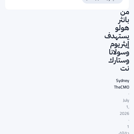
جديد
من
بانثر
هولو
يستهدف
إيثريوم
وسولانا
وستارك
نت
Sydney
TheCMO
·
July
1,
2026
·
1
دقائق