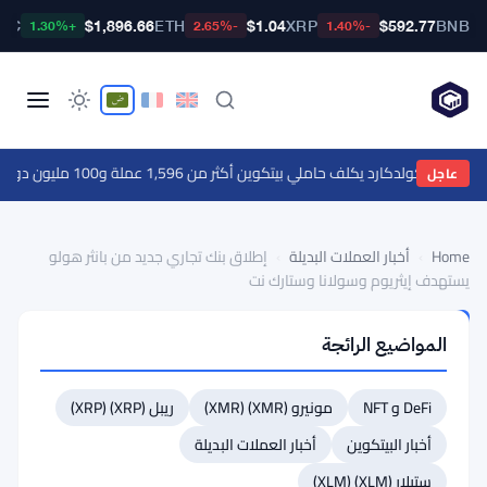
BTC
$1,896.66
ETH
$1.04
XRP
$592.77
BNB
+1.30%
-2.65%
-1.40%
ظة كولدكارد يكلف حاملي بيتكوين أكثر من 1,596 عملة و100 مليون دولار
·
ال
عاجل
Home
›
أخبار العملات البديلة
›
إطلاق بنك تجاري جديد من بانثر هولو
يستهدف إيثريوم وسولانا وستارك نت
أخبار
المواضيع الرائجة
العملات
البديلة
إطلاق
DeFi و NFT
مونيرو (XMR) (XMR)
ريبل (XRP) (XRP)
بنك
أخبار البيتكوين
أخبار العملات البديلة
تجاري
ستيلار (XLM) (XLM)