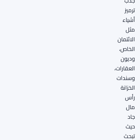
جذب
ترميز
أشياء
مثل
الائتمان
الخاص،
وديون
العقارات،
وسندات
الخزانة
رأس
مال
جاد
حيث
تبحث