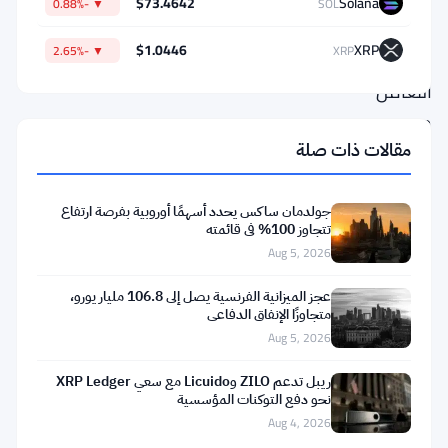
$73.4642
Solana
▼ -0.88%
SOL
مباشر
$1.0446
XRP
▼ -2.65%
XRP
إلى
التعامل
مع
مقالات ذات صلة
الأصول
الحقيقية
الملتزمة
جولدمان ساكس يحدد أسهمًا أوروبية بفرصة ارتفاع
تتجاوز 100% في قائمته
وتوليد
Aug 5, 2026
العوائد
عجز الميزانية الفرنسية يصل إلى 106.8 مليار يورو،
عبر
متجاوزًا الإنفاق الدفاعي
أربع
Aug 5, 2026
شبكات
ريبل تدعم ZILO وLicuido مع سعي XRP Ledger
بلوكتشين.
نحو دفع التوكنات المؤسسية
Aug 4, 2026