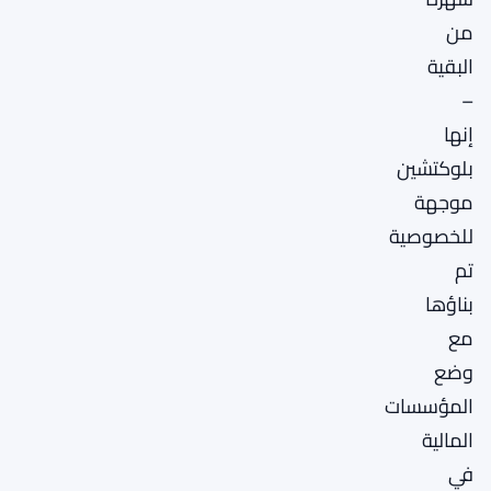
من
البقية
–
إنها
بلوكتشين
موجهة
للخصوصية
تم
بناؤها
مع
وضع
المؤسسات
المالية
في