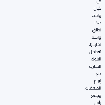
في
كيان
واحد.
هذا
نطاق
واسع.
تقليديًا،
تتعامل
البنوك
التجارية
مع
إبرام
الصفقات،
وجمع
رأس