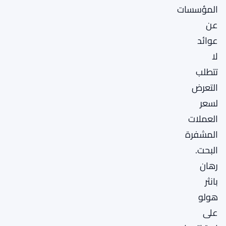
المؤسسات
عن
عوائد
لا
تتطلب
التعرض
لسعر
العملات
المشفرة
البحت.
رهان
بانثر
هولو
على