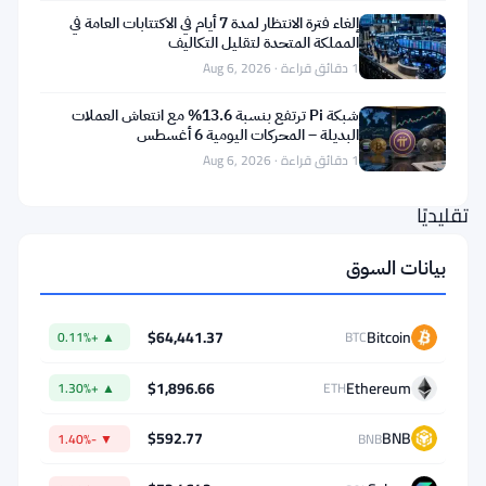
على
إلغاء فترة الانتظار لمدة 7 أيام في الاكتتابات العامة في
بناء
المملكة المتحدة لتقليل التكاليف
1 دقائق قراءة · Aug 6, 2026
بنك
تجاري.
شبكة Pi ترتفع بنسبة 13.6% مع انتعاش العملات
البديلة – المحركات اليومية 6 أغسطس
ليس
1 دقائق قراءة · Aug 6, 2026
بنكًا
تقليديًا
–
بيانات السوق
بل
هو
$64,441.37
Bitcoin
▲ +0.11%
BTC
بنك
متعدد
$1,896.66
Ethereum
▲ +1.30%
ETH
الاستراتيجيات
$592.77
BNB
▼ -1.40%
BNB
يهدف
بشكل