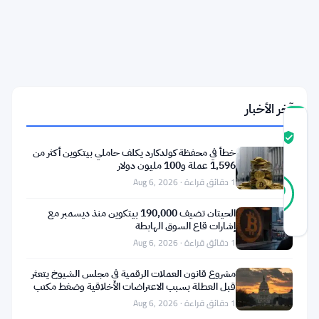
هولو
يستهدف
إيثريوم
وسولانا
وستارك
نت
آخر الأخبار
درجة
ثقة
موثّق
خطأ في محفظة كولدكارد يكلف حاملي بيتكوين أكثر من
المجتمع
1,596 عملة و100 مليون دولار
21
1 دقائق قراءة · Aug 6, 2026
موثّق
90
أصوات
%
حقيقي
الحيتان تضيف 190,000 بيتكوين منذ ديسمبر مع
آخر تحديث 1 شهر مضت
إشارات قاع السوق الهابطة
1 دقائق قراءة · Aug 6, 2026
تعمل
مشروع قانون العملات الرقمية في مجلس الشيوخ يتعثر
بانثر
قبل العطلة بسبب الاعتراضات الأخلاقية وضغط مكتب
التحقيقات
هولو
1 دقائق قراءة · Aug 6, 2026