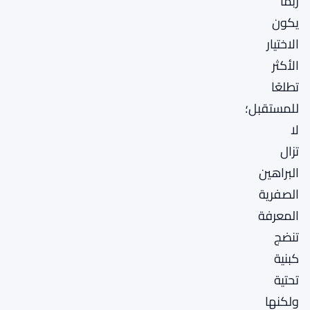
ربما
يكون
الاختيار
الأكثر
تطلعًا
للمستقبل؛
لا
تزال
البراهين
الصفرية
المعرفة
تنضج
كبنية
تحتية
ولكنها