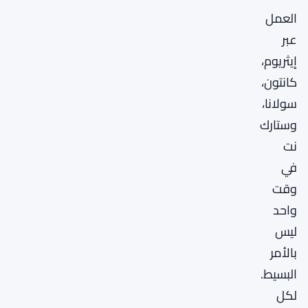
العمل
عبر
إيثريوم،
كانتون،
سولانا،
وستارك
نت
في
وقت
واحد
ليس
بالأمر
البسيط.
لكل