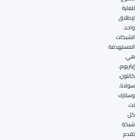
للغاية
لإطلاق
واحد.
الشبكات
المستهدفة
هي
إيثريوم،
كانتون،
سولانا،
وستارك
نت.
كل
شبكة
تقدم