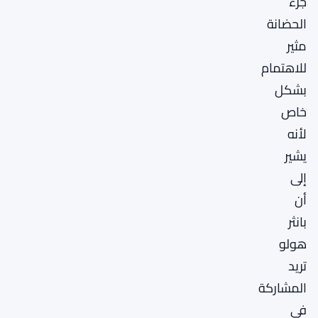
جزء
الحضانة
مثير
للاهتمام
بشكل
خاص
لأنه
يشير
إلى
أن
بانثر
هولو
تريد
المشاركة
في