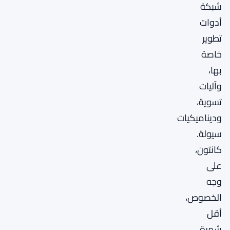
شبكة
أدوات
تطوير
خاصة
بها،
وآليات
تسوية،
وديناميكيات
سيولة.
كانتون،
على
وجه
الخصوص،
أقل
شهرة