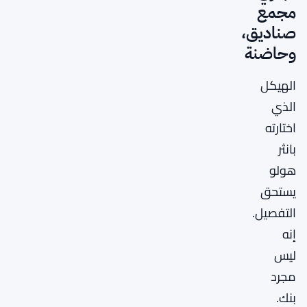
مجمع
صناديق،
وحاضنة
الهيكل
الذي
اختارته
بانثر
هولو
يستحق
التفصيل.
إنه
ليس
مجرد
بنك.