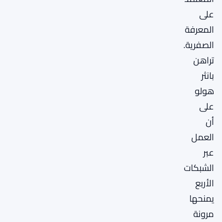
على
المعرفة
الصفرية.
تراهن
بانثر
هولو
على
أن
العمل
عبر
الشبكات
الأربع
يمنحها
مرونة