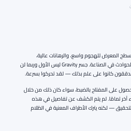
طح المعرض للهجوم واسع، والرهانات عالية،
ونموذج مفتاح التوقيع كان نقطة ضعف عبر العديد من الحوادث في الصناعة. جسر Gravity ليس الأول وربما لن