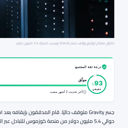
اختراق مفتاح توقيع يوقف جسر Gravity ويسبب خسارة 5.4 مليون دولار
درجة ثقة المجتمع
موثّق
93
%
حقيقي
آخر تحديث 2 أشهر مضت
جسر Gravity متوقف حاليًا. قام المدققون بإيقاف
حوالي 5.4 مليون دولار من منصة كوزموس للتبادل عبر السلاسل، ولا أحد يعلم متى سيعود للعمل.