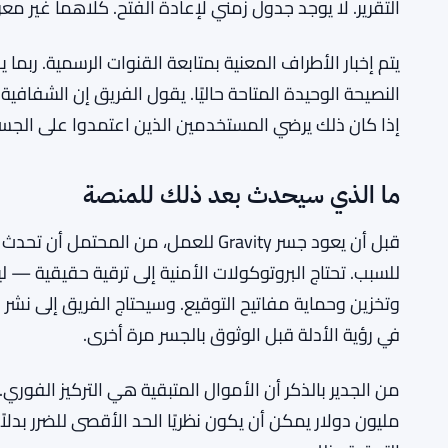
RELATED:
أقل عدد من
الإيقاف مؤقت، رسميًا. يقول المشغلون إنهم سيصدرون تق
حدوث الاختراق، وما هو نطاق الضرر بالضبط، وما هي الترق
التقرير. لا يوجد جدول زمني لإعادة الفتح. كلاهما غير م
يتم إخبار الأطراف المعنية بمتابعة القنوات الرسمية. ربما 
النصيحة الوحيدة المتاحة حاليًا. يقول الفريق إن الشفاف
إذا كان ذلك يرضي المستخدمين الذين اعتمدوا على الج
ما الذي سيحدث بعد ذلك للمنصة