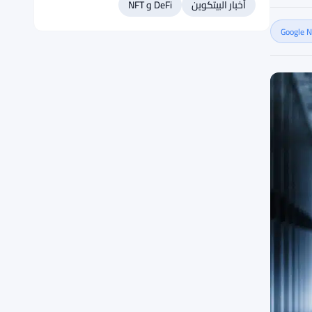
أخبار البيتكوين
DeFi و NFT