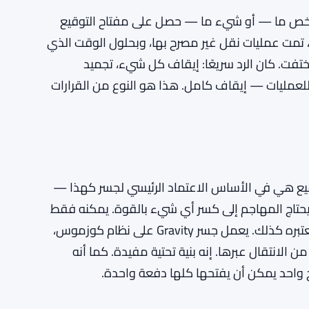
خص ما — أو شيء ما — حصل على مفتاح التوقيع
، تمت عمليات نقل غير مصرح بها، وبحلول الوقت الذي
كانت 5.4 مليون دولار قد اختفت. كان الرد سريعًا: إيقاف كل شيء، تجميد
للعمليات — إيقاف كامل. هذا هو النوع من القرارات
وقيع هي في الأساس الاعتماد الرئيسي لجسر كهذا —
يحتاج المهاجم إلى كسر أي شيء بالقوة. يمكنه فقط
توقيع المعاملات كما لو كان يمتلك المكان، لأن النظام يعتبره كذلك. يعمل جسر Gravity على نظام كوزموس،
لانتقال عبرها. إنه بنية تحتية مفيدة. كما أنه
واحد يمكن أن يفتحها كلها دفعة واحدة.