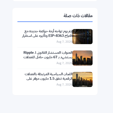
$1,918.87
Ethereum
▼ -0.59%
ETH
$595.63
BNB
▲ +0.69%
BNB
$75.3548
Solana
▲ +1.89%
SOL
$1.0383
XRP
▲ +0.03%
XRP
مقالات ذات صلة
إيثريوم تواجه أزمة حوكمة جديدة مع
اقتراح EIP-8363 وتأثيره على استقرار
التمويل اللامركزي
Aug 7, 2026
العنوان: المستشار القانوني لـ Ripple
يستشهد بـ 67 مليون حامل للعملات