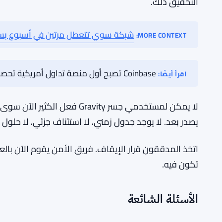
قبل أن يعود جسر Gravity للعمل، من ال
للسبب. تحتاج البروتوكولات الأمنية إلى ترقية حقيقية — 
وتخزين وحماية مفاتيح التوقيع. وسيحتاج الفريق إلى نشر
في رؤية الأدلة قبل الوثوق بالجسر مرة أخرى.
مليون دولار يمكن أن يكون نظريًا الحد الأقصى للضرر بد
التحقيق ذلك.
شبكة سوي تتعطل مرتين في أسبوع بس
MORE CONTEXT:
Coinbase تصبح أول منصة تداول أمريكية تحصل على موافقة عالمية للتداول بالعقود الدائمة
اقرأ أيضًا:
لا يمكن لمستخدمي جسر Gravity فعل