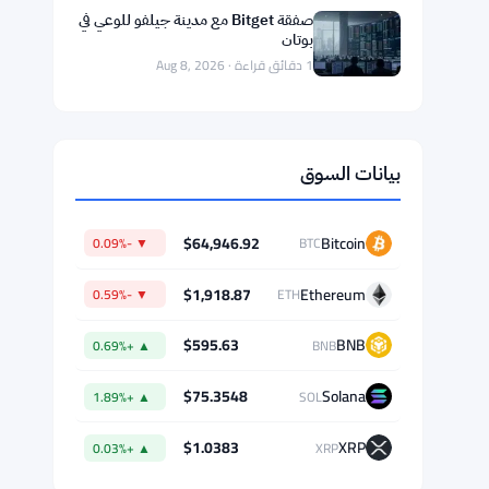
1 دقائق قراءة · Aug 8, 2026
حظر هيئة تداول السلع الآجلة لاستخدام
احتمالات المراهنات في عقود الأحداث
على كالشاي وبوليماركت
1 دقائق قراءة · Aug 8, 2026
التصويت على قانون الوضوح يُؤجل إلى
سبتمبر بسبب عقبة الـ60 صوتًا لمشروع
قانون العملات الرقمية
1 دقائق قراءة · Aug 8, 2026
صفقة Bitget مع مدينة جيلفو للوعي في
بوتان
1 دقائق قراءة · Aug 8, 2026
بيانات السوق
$64,946.92
Bitcoin
▼ -0.09%
BTC