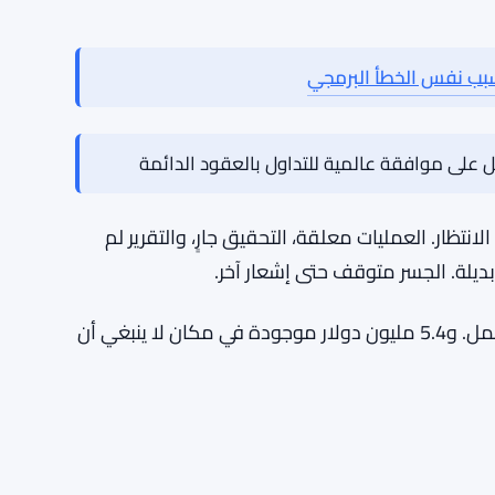
محتمل أن تحدث بعض الأمور. يجب أن ينتهي التحقيق بتفسير واضح
ليس مجرد تصحيح، بل إعادة تفكير في كيفية إدارة
 التقرير المفصل الذي وعد به، لأن المجتمع سيرغب
من الجدير بالذكر أن الأموال المتبقية هي التركيز الفوري. يحاول الفريق تأمين ما تبقى، مما يعني أن مبلغ 5.4
لاً من رقم جزئي — ولكن هذا غير واضح أيضًا. سيوضح
بب نفس الخطأ البرمجي
 الكثير الآن سوى الانتظار. العمليات معلقة، التحقيق جارٍ، والتقرير لم