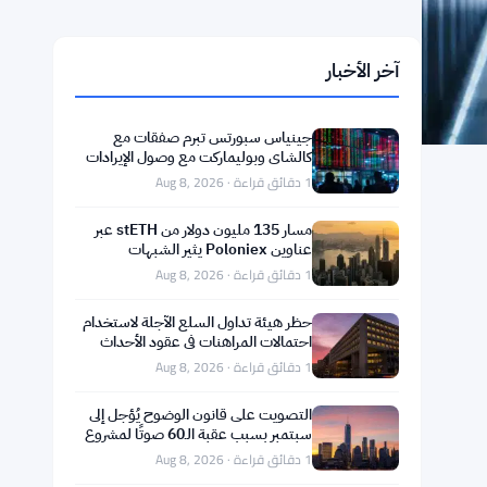
آخر الأخبار
جينياس سبورتس تبرم صفقات مع
كالشاي وبوليماركت مع وصول الإيرادات
إلى 195.5 مليون دولار في الربع الثاني
1 دقائق قراءة · Aug 8, 2026
مسار 135 مليون دولار من stETH عبر
عناوين Poloniex يثير الشبهات