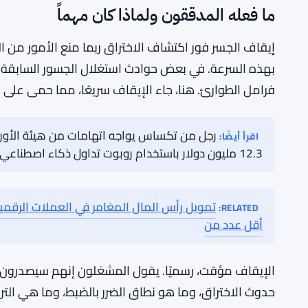
يكون الأخير. لكن 5.4 مليون دولار هو مبلغ حقيقي، والمدققون كانوا على علم بذلك — لقد تحركوا بسرعة.
التحقيق جارٍ. الفريق يعمل مع خبراء الأمن لتتبع كيفية 
هجوم تصيد، مشكلة داخلية، اختراق للبنية التحتية، أو ش
المرحلة. هذا ليس غير معتاد — لا تعلن عن نتائجك أثناء 
بشأن التفاصيل.
ما فعله المدققون ولماذا كان مهماً
إيقاف الجسر فور اكتشاف الاختراق ربما منع الأمور من 
بهذه السرعة. في بعض حوادث استغلال الجسور السابقة
فرامل الطوارئ. هنا، جاء الإيقاف سريعًا، مما حمى على ا
اقرأ أيضًا:
12.3 مليون دولار باستخدام روبوت تداول ذكاء اصطناعي مزيف