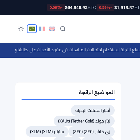
$64,946.92
BTC
$1,918.87
E
-0.09%
-0.59%
 الآجلة لاستخدام احتمالات المراهنات في عقود الأحداث على كالشاي وبوليماركت
المواضيع الرائجة
أخبار العملات البديلة
تيثر جولد (Tether Gold) (XAUt)
زي كاش (ZEC) (ZEC)
ستيلار (XLM) (XLM)