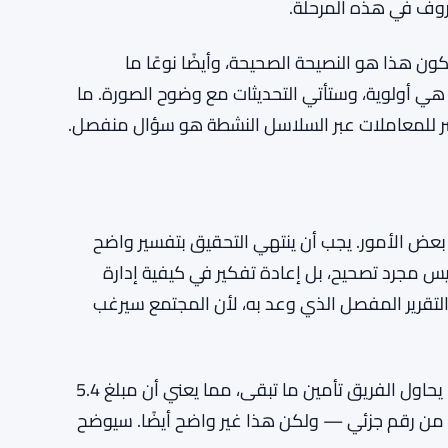
تمويل رأس المال المغامر في العملات الرقمية يصل إلى 4 مليارات دولار في الربع الأول من 2026،
ريرًا مفصلًا بمجرد انتهاء التحقيق — يغطي كيفية
يات الأمنية القادمة. لا يوجد جدول زمني لهذا
عروف في هذه المرحلة.
يكون هذا هو النصيحة الصحيحة، وأيضًا نوعًا ما
ية هي أولوية، وستأتي التحديثات مع وضوح الصورة. ما
سر للمعاملات عبر السلاسل النشطة هو سؤال منفصل.