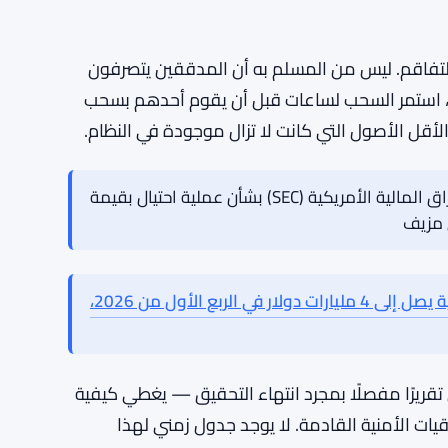
الحصول على المفتاح بالضبط، سواء كان ذلك من خلال
يء آخر تمامًا. لم يتم الكشف عن تفاصيل في هذه
التحقيق — لكنه يترك الأطراف المعنية في الظلام
التفاقم. ليس من المسلم به أن المدققين يتصرفون
، استمر السحب لساعات قبل أن يقوم أحدهم بسحب
لأقل الأصول التي كانت لا تزال موجودة في النظام.
رجل من تكساس يواجه اتهامات من هيئة الأوراق المالية الأمريكية (SEC) بشأن عملية احتيال بقيمة