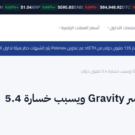
TH
$1.04
XRP
$595.63
BNB
$64,946.92
BTC
+0.03%
+0.69%
-0.09%
منصات التداول
أسعار العملات الرقمية
·
حظر هيئة تداول السلع
اختراق مفتاح توقيع يوقف جسر Gravity ويسبب خسارة 5.4