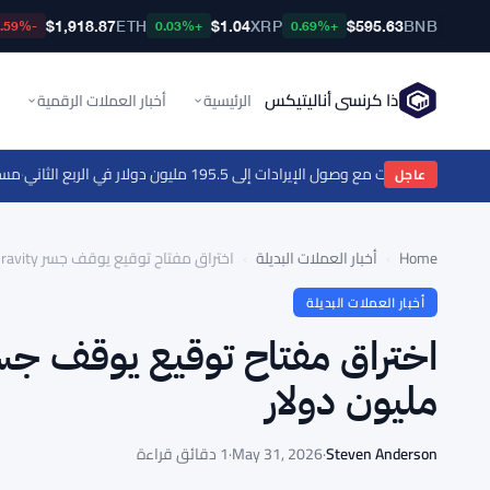
$1,918.87
ETH
$1.04
XRP
$595.63
BNB
-0.59%
+0.03%
+0.69%
ذا كرنسي أناليتيكس
الرئيسية
أخبار العملات الرقمية
ول الإيرادات إلى 195.5 مليون دولار في الربع الثاني
·
مسار 135 مليون دولار من stETH عبر عناوين Poloniex يثير الشبهات
عاجل
Home
›
أخبار العملات البديلة
›
اختراق مفتاح توقيع يوقف جسر Gravity ويسبب خسارة 5.4 مليون دولار
أخبار العملات البديلة
مليون دولار
Steven Anderson
·
May 31, 2026
·
1 دقائق قراءة