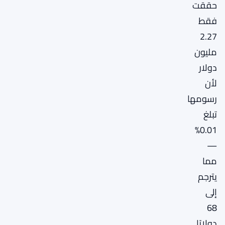
حققت
فقط
2.27
مليون
دولار
لأن
رسومها
تبلغ
0.01%
—
مما
يترجم
إلى
68
دولارًا