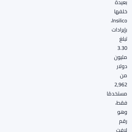
بعيدة
خلفها
Insilico،
بإيرادات
تبلغ
3.30
مليون
دولار
من
2,962
مستخدمًا
فقط،
وهو
رقم
لافت