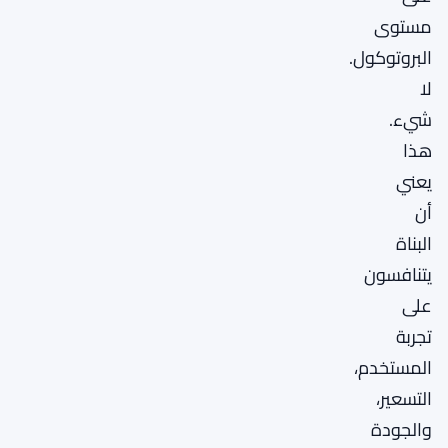
مستوى
البروتوكول.
لا
شيء.
هذا
يعني
أن
البناة
يتنافسون
على
تجربة
المستخدم،
التسعير،
والجودة