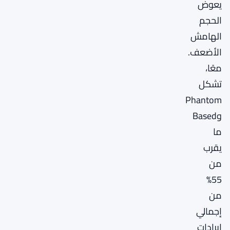
يعوض
الحجم
الهامش
الأضعف.
معًا،
تشكل
Phantom
وBased
ما
يقرب
من
55%
من
إجمالي
إيرادات