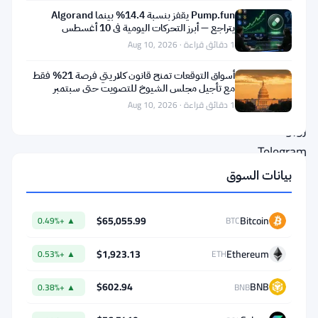
Builder
Pump.fun يقفز بنسبة 14.4% بينما Algorand
يتراجع — أبرز التحركات اليومية في 10 أغسطس
يحقق
1 دقائق قراءة · Aug 10, 2026
أرباحًا
أسواق التوقعات تمنح قانون كلاريتي فرصة 21% فقط
حقيقية.
مع تأجيل مجلس الشيوخ للتصويت حتى سبتمبر
المحافظ،
1 دقائق قراءة · Aug 10, 2026
روبوتات
Telegram،
وتطبيقات
بيانات السوق
التداول
التي
$65,055.99
Bitcoin
▲ +0.49%
BTC
تمرر
$1,923.13
Ethereum
▲ +0.53%
ETH
معاملات
المستخدمين
$602.94
BNB
▲ +0.38%
BNB
عبر