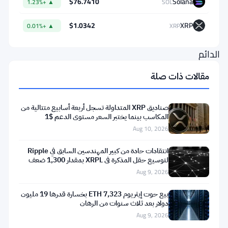
$76.7410
Solana
▲ +1.23%
SOL
منصة
HyperCore
$1.0342
XRP
▲ +0.01%
XRP
للتداول
الدائم
تحقق
مقالات ذات صلة
إيرادات
تراكمية
صناديق XRP المتداولة تسجل أربعة أسابيع متتالية من
لا
المكاسب بينما يختبر السعر مستوى الدعم $1
Aug 10, 2026
يمكن
تجاهلها
انتقادات حادة من كبير المهندسين السابق في Ripple
لتوسيع حقل المذكرة في XRPL بمقدار 1,300 ضعف
—
Aug 9, 2026
والديناميكيات
التنافسية
بيع حوت إيثريوم 7,323 ETH بخسارة قدرها 19 مليون
دولار بعد ثلاث سنوات من الرهان
وراء
Aug 9, 2026
ذلك