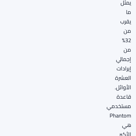
يمثل
ما
يقرب
من
32%
من
إجمالي
إيرادات
العشرة
الأوائل.
قاعدة
مستخدمي
Phantom
هي
الأكبر