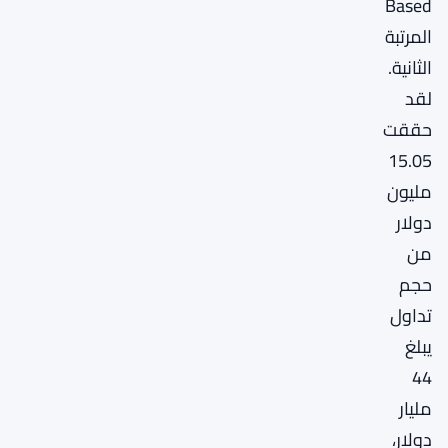
Based
المرتبة
الثانية.
لقد
حققت
15.05
مليون
دولار
من
حجم
تداول
يبلغ
44
مليار
دولار،