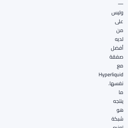
—
وليس
على
من
لديه
أفضل
صفقة
مع
Hyperliquid
نفسها.
ما
ينتجه
هو
شبكة
توزيع