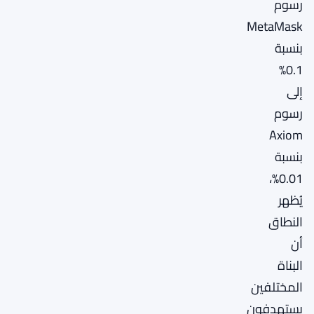
رسوم
MetaMask
بنسبة
0.1%
إلى
رسوم
Axiom
بنسبة
0.01%،
يُظهر
النطاق
أن
البناة
المختلفين
يستهدفون