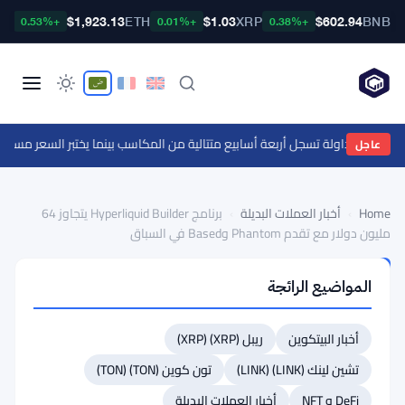
TC
$1,923.13
ETH
$1.03
XRP
$602.94
BNB
+0.53%
+0.01%
+0.38%
وى الدعم $1
عاجل
Home
›
أخبار العملات البديلة
›
برنامج Hyperliquid Builder يتجاوز 64
مليون دولار مع تقدم Phantom وBased في السباق
أخبار
المواضيع الرائجة
العملات
البديلة
برنامج
أخبار البيتكوين
ريبل (XRP) (XRP)
Hyperliquid
تشين لينك (LINK) (LINK)
تون كوين (TON) (TON)
Builder
DeFi و NFT
أخبار العملات البديلة