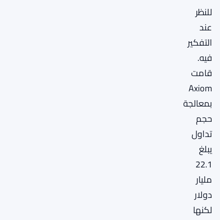
للنظر
عند
التفكير
فيه.
قامت
Axiom
بمعالجة
حجم
تداول
يبلغ
22.1
مليار
دولار
لكنها