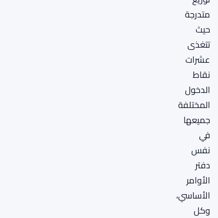
متدرجة
حيث
تتغذى
عشرات
نقاط
الدخول
المختلفة
جميعها
في
نفس
دفتر
الأوامر
الأساسي،
وكل