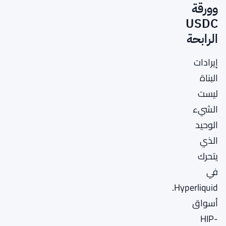
وورقة
USDC
الرابحة
إيرادات
البناة
ليست
الشيء
الوحيد
الذي
يتحرك
في
Hyperliquid.
أسواق
HIP-