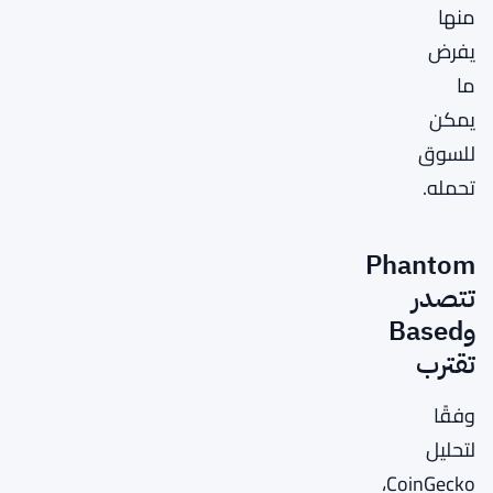
منها
يفرض
ما
يمكن
للسوق
تحمله.
Phantom
تتصدر
وBased
تقترب
وفقًا
لتحليل
CoinGecko،