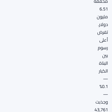
محققة
6.51
مليون
دولار.
تفرض
أعلى
رسوم
بين
البناة
الكبار
—
0.1%
—
وجذبت
43,761