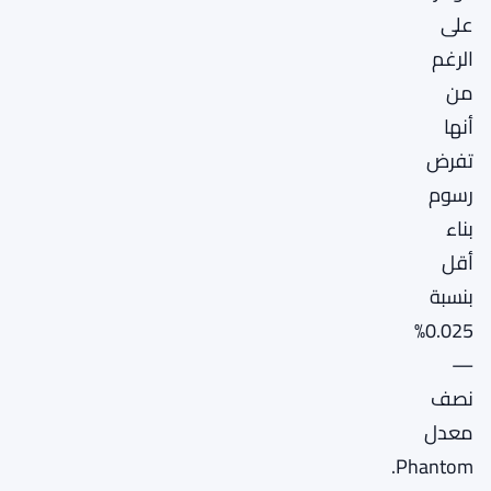
على
الرغم
من
أنها
تفرض
رسوم
بناء
أقل
بنسبة
0.025%
—
نصف
معدل
Phantom.