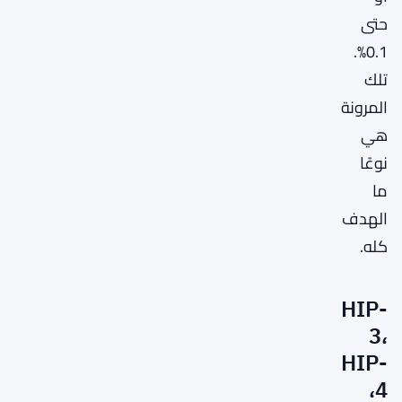
حتى
0.1%.
تلك
المرونة
هي
نوعًا
ما
الهدف
كله.
HIP-
3،
HIP-
4،