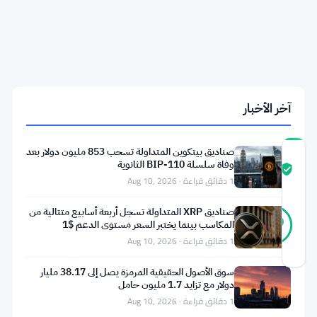
مليون
دولار
مع
تقدم
Phantom
وBased
في
السباق
آخر الأخبار
صناديق بيتكوين المتداولة تسحب 853 مليون دولار بعد
درجة
وفاة سلسلة BIP-110 الثانوية
ثقة
موثّق
1 دقائق قراءة · Aug 10, 2026
المجتمع
39
صناديق XRP المتداولة تسجل أربعة أسابيع متتالية من
موثّق
90
أصوات
المكاسب بينما يختبر السعر مستوى الدعم $1
%
حقيقي
1 دقائق قراءة · Aug 10, 2026
آخر تحديث 2 أشهر مضت
سوق الأصول الحقيقية المرمزة يصل إلى 38.17 مليار
دولار مع تزايد 1.7 مليون حامل
برنامج
1 دقائق قراءة · Aug 10, 2026
Hyperliquid