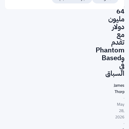
يتجاوز
64
مليون
دولار
مع
تقدم
Phantom
وBased
في
السباق
James
Thorp
·
May
28,
2026
·