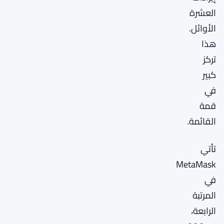
العشرة
الأوائل.
هذا
تركز
كبير
في
قمة
القائمة.
تأتي
MetaMask
في
المرتبة
الرابعة،