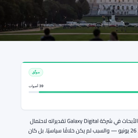
موثّق
39 أصوات
لم يتردد أليكس ثورن في كلماته. فقد خفض رئيس قسم الأبحاث في شركة Galaxy Digital تقديراته لاحتمال
تمرير قانون CLARITY في عام 2026 من 60% إلى 50% في 26 يونيو — والسبب لم يكن خلافًا سياسيًا. بل كان