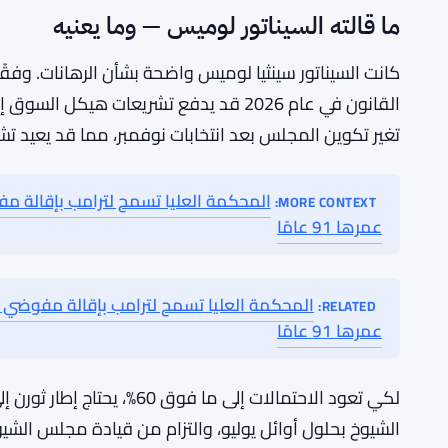
لديه الكثير من الأمور الأخرى على طاولته.
البيت الأبيض يجتمع مع جهات إنفاذ القانون حول أح
اقرأ أيضًا:
إطلاق أدوات ذكاء اصطناعي من Qihoo 360 وZ.ai بطرق متناقضة
RELATED:
ما قالته السيناتور لوميس — وما يعنيه
كانت السيناتور سينثيا لوميس واضحة بشأن الرهانات. وفق
تغير تكوين المجلس بعد انتخابات نوفمبر، مما قد يعيد تش
المحكمة العليا تسمح لترامب بإقالة مف
MORE CONTEXT:
عمرها 91 عامًا