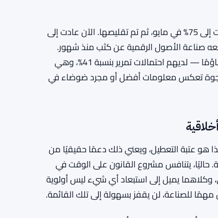
في أبريل الماضي، كانت احتمالات ثورن حوالي 50%. ارتفعت إلى 75% في مايو، ثم تم تقليصها. الآن عادت إلى
تابعه صناعة الأصول الرقمية عن كثب منذ شهور.
المتداولون في سوق التوقعات على Polymarket أكثر تشاؤمًا — لديهم احتمالات تمرير بنسبة 41%، وهي
. ما إذا كانت هذه الفجوة تعكس معلومات أفضل أو مجرد ضوضاء في