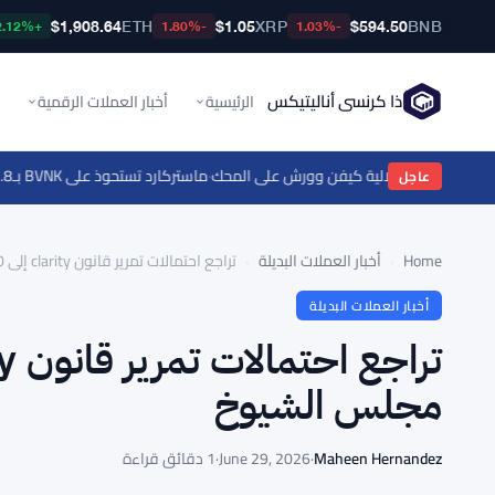
$1,908.64
ETH
$1.05
XRP
$594.50
BNB
+2.12%
-1.80%
-1.03%
ذا كرنسي أناليتيكس
الرئيسية
أخبار العملات الرقمية
لي تضع استقلالية كيفن وورش على المحك
·
ماستركارد تستحوذ على BVNK بـ1.8 مليار دولار وتختبر الامتثال للعملات المستقرة مع بوردرلس
عاجل
Home
›
أخبار العملات البديلة
›
تراجع احتمالات تمرير قانون clarity إلى 50% مع انتهاء وقت مجلس الشيوخ
أخبار العملات البديلة
مجلس الشيوخ
Maheen Hernandez
·
June 29, 2026
·
1 دقائق قراءة