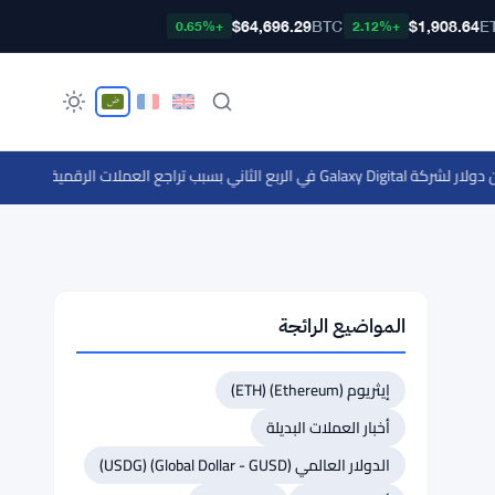
$64,696.29
BTC
$1,908.64
E
+0.65%
+2.12%
·
الحيتان تضيف 190,000 بيتكوين منذ ديسمبر مع إشارات قاع الس
المواضيع الرائجة
إيثريوم (Ethereum) (ETH)
أخبار العملات البديلة
الدولار العالمي (Global Dollar - GUSD) (USDG)