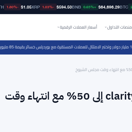
TH
$1.05
XRP
$594.50
BNB
$64,696.29
BTC
-1.80%
-1.03%
+0.65%
منصات التداول
أسعار العملات الرقمية
·
خسائر بقيمة 85 مليون دولار لشركة Galaxy Digital في الربع الثاني بسبب تراجع العملات الرقمية
تراجع احتمالات تمرير قانون clarity إلى 50% مع انتهاء وقت