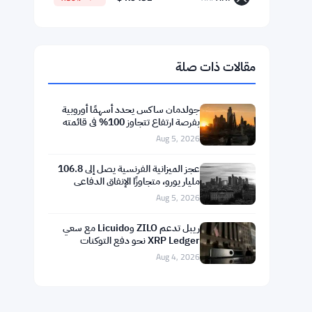
$64,696.29
Bitcoin
▲ +0.65%
BTC
$1,908.64
Ethereum
▲ +2.12%
ETH
$594.50
BNB
▼ -1.03%
BNB
$73.9298
Solana
▼ -0.16%
SOL
$1.0492
XRP
▼ -1.80%
XRP
مقالات ذات صلة
جولدمان ساكس يحدد أسهمًا أوروبية
بفرصة ارتفاع تتجاوز 100% في قائمته
Aug 5, 2026