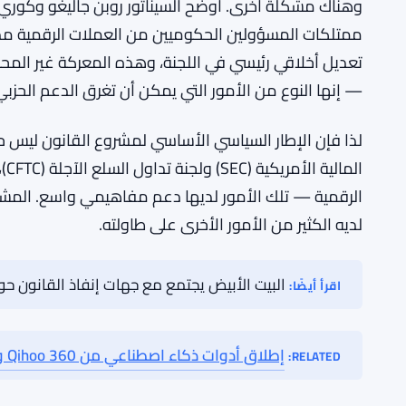
60 صوتًا، مشاريع قوانين متنافسة، ومعركة أخلاقية
يحتاج قانون CLARITY إلى 60 صوتًا في
الحزبين — وليس مجرد عدد قليل من الأصوات المتقاطعة. 
القاعة ضد تشريعات FISA وقانون تفويض 
للأمن القومي. هيكل سوق العملات الرقمية، مهما كان مه
وهناك مشكلة أخرى. أوضح السيناتور روبن جاليغو وكوري بو
ممتلكات المسؤولين الحكوميين من العملات الرقمية م
تعديل أخلاقي رئيسي في اللجنة، وهذه المعركة غير المح
— إنها النوع من الأمور التي يمكن أن تغرق الدعم الحزبي عندم
لذا فإن الإطار السياسي الأساسي لمشروع القانون ليس ح
ال
الرقمية — تلك الأمور لديها دعم مفاهيمي واسع. الم