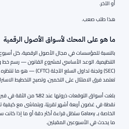
المحكمة العليا تسمح لترامب بإقالة مفوضي هي
RELATED:
عمرها 91 عامًا
لكي تعود الاحتمالات إلى ما 
الشيوخ بحلول أوائل يوليو، والتزام من قيادة مجلس الش
أو الآخر.
هذا طلب صعب.
ما هو على المحك لأسواق الأصول الرقمية
التنظيمية. الوعد الأساسي لمشروع القانون — رسم خط وا