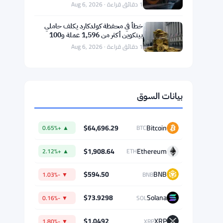
ماستركارد تستحوذ على BVNK بـ1.8
مليار دولار وتختبر الامتثال للعملات
المستقرة مع بوردرلس
1 دقائق قراءة · Aug 6, 2026
خسائر بقيمة 85 مليون دولار لشركة
Galaxy Digital في الربع الثاني بسبب
تراجع العملات الرقمية
1 دقائق قراءة · Aug 6, 2026
الحيتان تضيف 190,000 بيتكوين منذ
ديسمبر مع إشارات قاع السوق الهابطة
1 دقائق قراءة · Aug 6, 2026
خطأ في محفظة كولدكارد يكلف حاملي
بيتكوين أكثر من 1,596 عملة و100
مليون دولار
1 دقائق قراءة · Aug 6, 2026
بيانات السوق