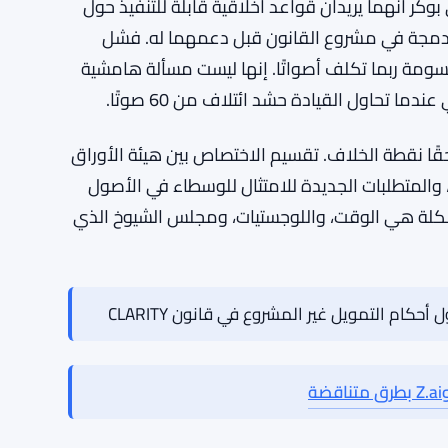
 مجلس الشيوخ. هذا هو عتبة التعطيل، ويعني ذلك دعمًا حقيقيًا من
حاليًا، يتنافس مشروع القانون على الوقت في
الدفاع الوطني، وكلاهما يميل إلى استبعاد أي شيء ليس أولوية
مًا للصناعة، لن يقفز بسهولة إلى تلك القائمة.
كر أنهما يريدان قواعد أخلاقية قابلة للتنفيذ حول
دمجة في مشروع القانون قبل دعمهما له. فشل
سومة ربما تكلف أصواتًا. إنها ليست مسألة هامشية
ا تحاول القيادة حشد ائتلاف من 60 صوتًا.
قًا نقطة الخلاف. تقسيم الاختصاص بين هيئة الأوراق
مالية الأمريكية (SEC) ولجنة تداول السلع الآجلة (CFTC)، والمتطلبات الجديدة للامتثال للوسطاء في الأصول
شكلة هي الوقت، واللوجستيات، ومجلس الشيوخ الذي