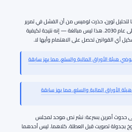
كام التمويل غير المشروع في قانون CLARITY
ًا لتحليل ثورن، حذرت لوميس من أن الفشل في تمرير
القانون في عام 2026 قد يدفع تشريعات هيكل السوق إلى عام 2030. هذا ليس مبالغة — إنه نتيجة لكيفية
كيل أي القوانين تحصل على الاهتمام وأيها لا.
وضي هيئة الأوراق المالية والسلع، مما يهز سابقة