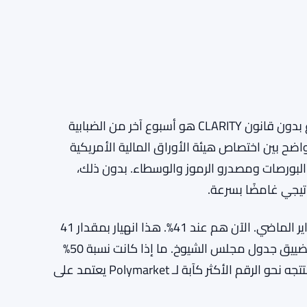
ئة الأوراق المالية والسلع، مما يهز سابقة
فوق 60%، يحتاج إطار ثورن إلى حدوث أمرين بسرعة: نشر نص موحد لمجلس
يوخ بجدولة تصويت قبل العطلة. كلاهما. ليس أحدهما
بالنسبة للمؤسسات في مجال الأصول الرقمية، كل أسبوع بدون قانون CLARITY هو أسبوع آخر من الضبابية
ضح بين اختصاص هيئة الأوراق المالية الأمريكية