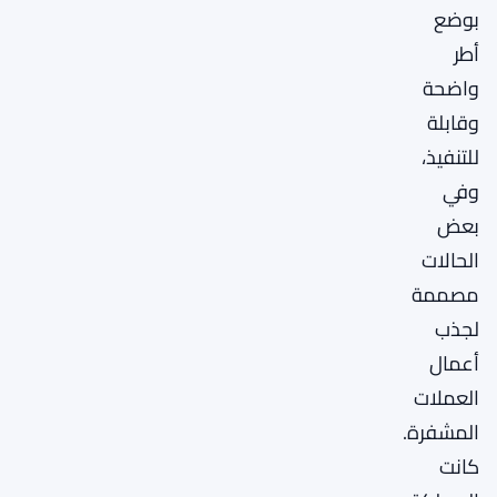
بوضع
أطر
واضحة
وقابلة
للتنفيذ،
وفي
بعض
الحالات
مصممة
لجذب
أعمال
العملات
المشفرة.
كانت