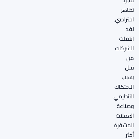
مجرد
تظاهر
افتراضي.
لقد
انتقلت
الشركات
من
قبل
بسبب
الاحتكاك
التنظيمي،
وصناعة
العملات
المشفرة
أكثر