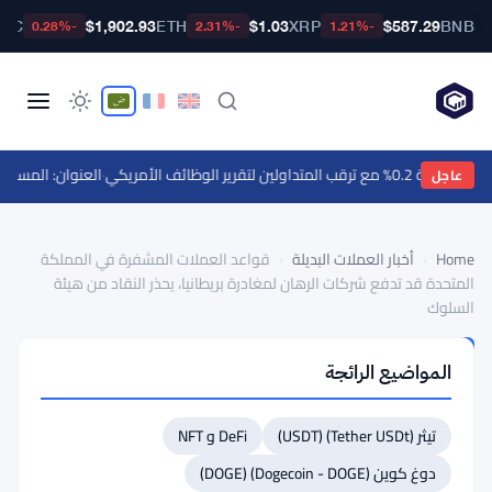
BTC
$1,902.93
ETH
$1.03
XRP
$587.29
BNB
-0.28%
-2.31%
-1.21%
ع ترقب المتداولين لتقرير الوظائف الأمريكي
·
العنوان: المستشار القانوني لـ Ripple يستشهد بـ 67 مليون 
عاجل
Home
›
أخبار العملات البديلة
›
قواعد العملات المشفرة في المملكة
المتحدة قد تدفع شركات الرهان لمغادرة بريطانيا، يحذر النقاد من هيئة
السلوك
أخبار
المواضيع الرائجة
العملات
البديلة
قواعد
تيثر (Tether USDt) (USDT)
DeFi و NFT
العملات
دوغ كوين (Dogecoin - DOGE) (DOGE)