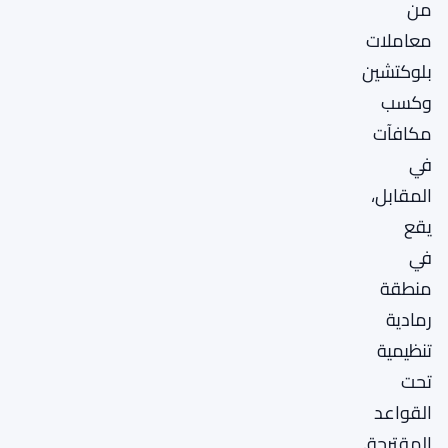
من
معاملات
بلوكتشين
وكسب
مكافآت
في
المقابل،
يقع
في
منطقة
رمادية
تنظيمية
تحت
القواعد
المقترحة.