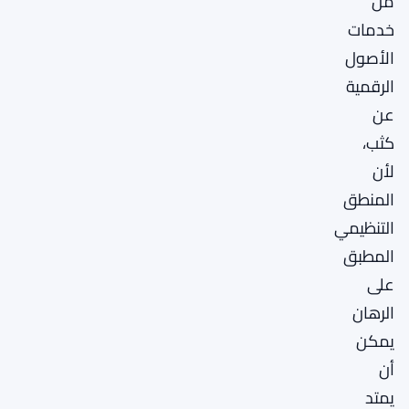
من
خدمات
الأصول
الرقمية
عن
كثب،
لأن
المنطق
التنظيمي
المطبق
على
الرهان
يمكن
أن
يمتد