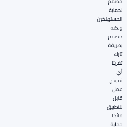
مصمم
لحماية
المستهلكين
ولكنه
مصمم
بطريقة
تترك
تقريبًا
أي
نموذج
عمل
قابل
للتطبيق
قائمًا.
حماية