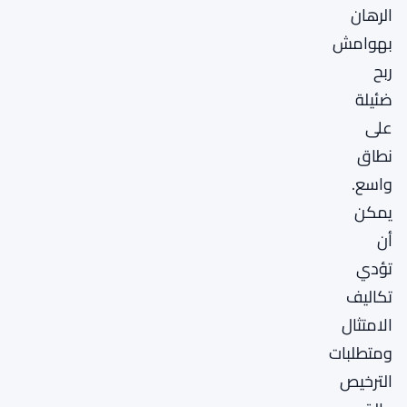
الرهان
بهوامش
ربح
ضئيلة
على
نطاق
واسع.
يمكن
أن
تؤدي
تكاليف
الامتثال
ومتطلبات
الترخيص