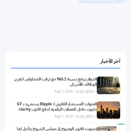
قواعد
العملات
المشفرة
في
المملكة
المتحدة
قد
تدفع
آخر الأخبار
شركات
الرهان
لمغادرة
الدولار يرتفع بنسبة 0.2% مع ترقب المتداولين لتقرير
بريطانيا،
الوظائف الأمريكي
يحذر
1 دقائق قراءة · Aug 7, 2026
النقاد
من
هيئة
العنوان: المستشار القانوني لـ Ripple يستشهد بـ 67
السلوك
مليون حامل للعملات الرقمية لدفع قانون clarity
1 دقائق قراءة · Aug 7, 2026
تصويت قانون الوضوح في مجلس الشيوخ يتأجل لما
درجة