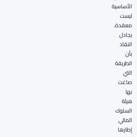
الأساسية
ليست
معقدة.
يجادل
النقاد
بأن
الطريقة
التي
صاغت
بها
هيئة
السلوك
المالي
إطارها