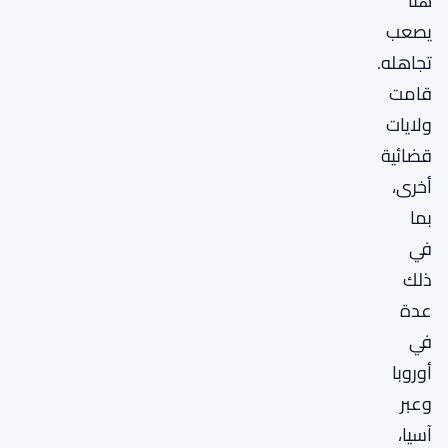
هنا
يصعب
تجاهله.
قامت
ولايات
قضائية
أخرى،
بما
في
ذلك
عدة
في
أوروبا
وعبر
آسيا،