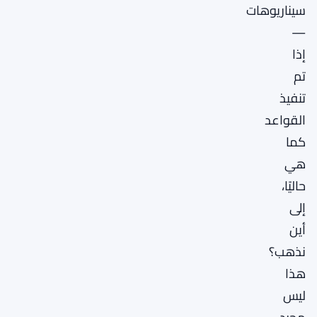
سيناريوهات
—
إذا
تم
تنفيذ
القواعد
كما
هي
حاليًا،
إلى
أين
نذهب؟
هذا
ليس