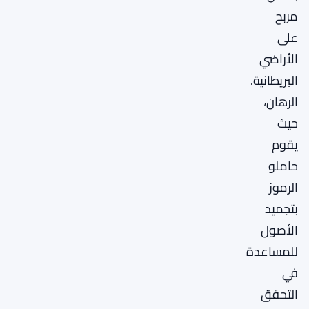
مربح
على
الأراضي
البريطانية.
الرهان،
حيث
يقوم
حاملو
الرموز
بتجميد
الأصول
للمساعدة
في
التحقق