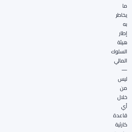
ما
يخاطر
به
إطار
هيئة
السلوك
المالي
—
ليس
من
خلال
أي
قاعدة
كارثية