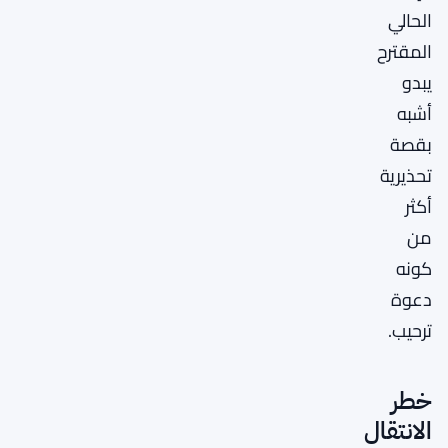
الحالي
المقترح
يبدو
أشبه
بقصة
تحذيرية
أكثر
من
كونه
دعوة
ترحيب.
خطر
الانتقال