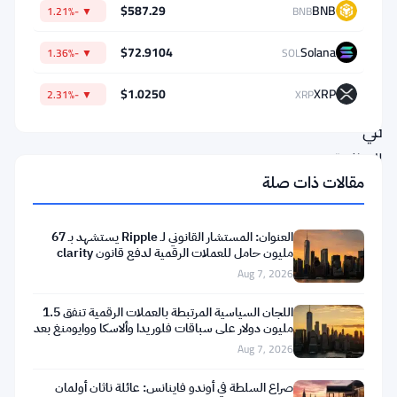
$587.29
BNB
▼ -1.21%
BNB
المالي
انتقادات.
$72.9104
Solana
▼ -1.36%
SOL
يقول
$1.0250
XRP
▼ -2.31%
XRP
المطلعون
في
الصناعة
مقالات ذات صلة
إن
القواعد
المقترحة
العنوان: المستشار القانوني لـ Ripple يستشهد بـ 67
مليون حامل للعملات الرقمية لدفع قانون clarity
قد
Aug 7, 2026
تجعل
اللجان السياسية المرتبطة بالعملات الرقمية تنفق 1.5
خدمات
مليون دولار على سباقات فلوريدا وألاسكا ووايومنغ بعد
تعثر
الرهان
Aug 7, 2026
غير
صراع السلطة في أوندو فاينانس: عائلة ناثان أولمان