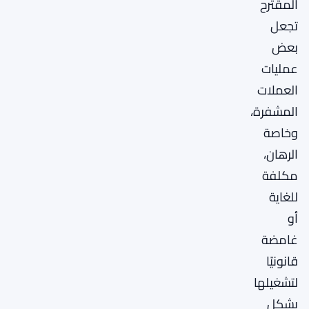
المقترح
تجعل
بعض
عمليات
العملات
المشفرة،
وخاصة
الرهان،
مكلفة
للغاية
أو
غامضة
قانونيًا
لتشغيلها
بشكل