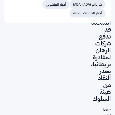
المشفرة
كاردانو (ADA) (ADA)
أخبار البيتكوين
في
أخبار العملات البديلة
المملكة
المتحدة
قد
تدفع
شركات
الرهان
لمغادرة
بريطانيا،
يحذر
النقاد
من
هيئة
السلوك
Jean-