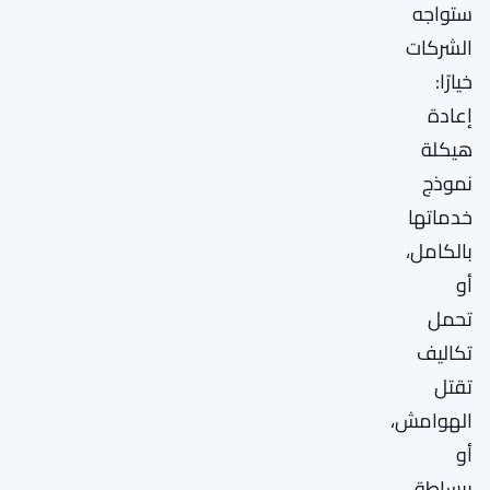
ستواجه
الشركات
خيارًا:
إعادة
هيكلة
نموذج
خدماتها
بالكامل،
أو
تحمل
تكاليف
تقتل
الهوامش،
أو
ببساطة