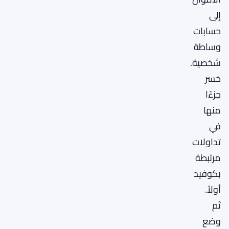
إلى
حسابات
وساطة
شخصية.
خسر
جزءًا
منها
في
تداولات
مرتبطة
بكوفيد
أولاً.
ثم
وضع