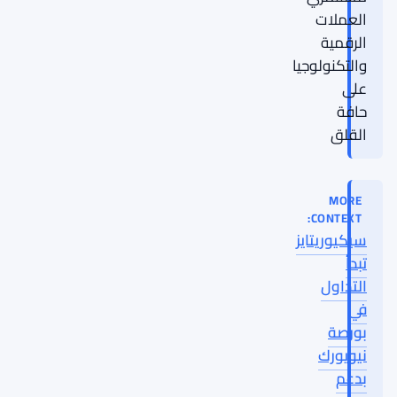
العملات
الرقمية
والتكنولوجيا
على
حافة
القلق
MORE
CONTEXT:
سيكيوريتايز
تبدأ
التداول
في
بورصة
نيويورك
بدعم