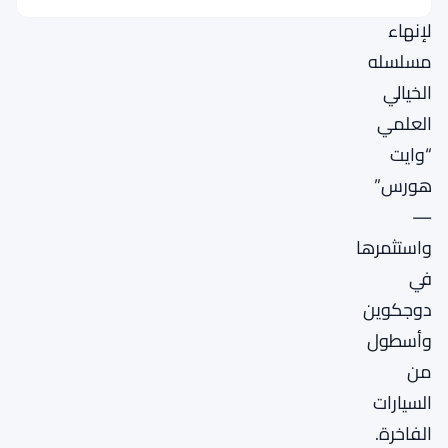
لإنهاء
مسلسله
الخيالي
العلمي
“وايت
هورس”
—
واستثمرها
في
دوجكوين
وأسطول
من
السيارات
الفاخرة.