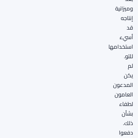
وميزانية
إنتاجه
قد
أسيء
استخدامها
للتو.
لم
يكن
المدعون
العامون
لطفاء
بشأن
ذلك.
دفعوا