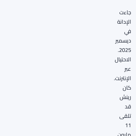
جاءت
الإدانة
في
ديسمبر
2025.
الاحتيال
عبر
الإنترنت.
كان
رينش
قد
تلقى
11
مليون