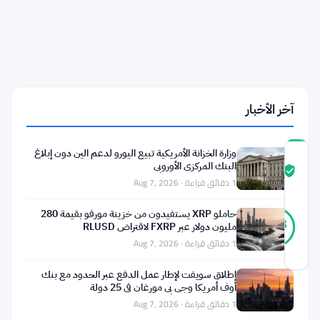
بعد
خسارة
11
مليون
دولار
في
رهانات
دوجكوين
آخر الأخبار
وزارة الخزانة الأمريكية تبيع اليورو لدعم الين دون إبلاغ
درجة
البنك المركزي الأوروبي
ثقة
موثّق
1 دقائق قراءة · Aug 7, 2026
المجتمع
41
حاملو XRP يستفيدون من خزينة مورفو بقيمة 280
موثّق
98
أصوات
مليون دولار عبر FXRP لاقتراض RLUSD
%
حقيقي
1 دقائق قراءة · Aug 7, 2026
آخر تحديث 1 شهر مضت
إطلاق سويفت لإطار عمل الدفع عبر الحدود مع بنك
أوف أمريكا وجي بي مورغان في 25 دولة
كارل
1 دقائق قراءة · Aug 7, 2026
رينش