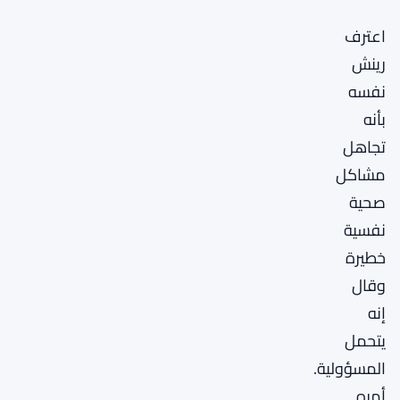
اعترف
رينش
نفسه
بأنه
تجاهل
مشاكل
صحية
نفسية
خطيرة
وقال
إنه
يتحمل
المسؤولية.
أمره