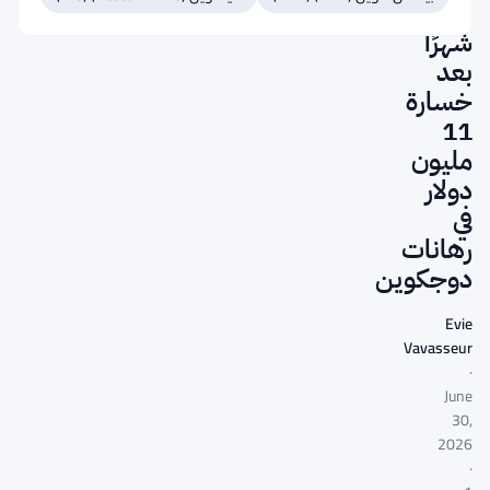
30
شهرًا
بعد
خسارة
11
مليون
دولار
في
رهانات
دوجكوين
Evie
Vavasseur
·
June
30,
2026
·