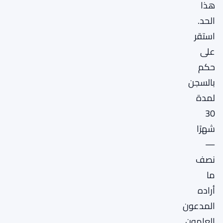
هذا
الحد.
استقر
على
حكم
بالسجن
لمدة
30
شهرًا
—
نصف
ما
أراده
المدعون
العامون