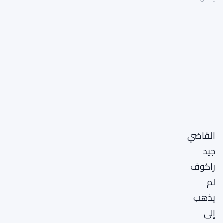
القاضي
جيد
راكوف
لم
يذهب
إلى