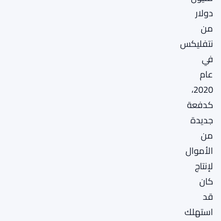
دولار
من
نتفليكس
في
عام
2020،
كدفعة
جديدة
من
الأموال
لإنتاج
كان
قد
استهلك