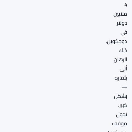
4
ملايين
دولار
في
دوجكوين.
ذلك
الرهان
أتى
بثماره
—
بشكل
كبير.
تحول
موقف