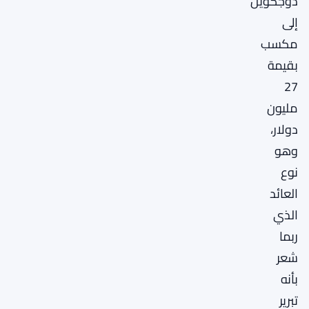
دوجكوين
إلى
مكسب
بقيمة
27
مليون
دولار،
وهو
نوع
العائد
الذي
ربما
شعر
بأنه
تبرير