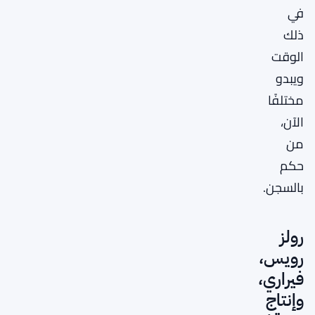
في
ذلك
الوقت
ويبدو
مختلفًا
الآن،
من
حكم
بالسجن.
رولز
رويس،
فيراري،
وإنتاج