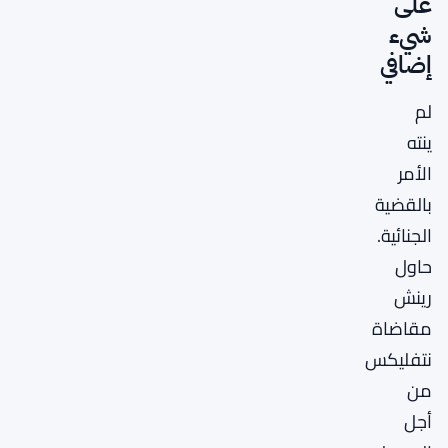
على
شيء
إضافي
لم
ينته
الأمر
بالقضية
الجنائية.
حاول
رينش
مقاضاة
نتفليكس
من
أجل