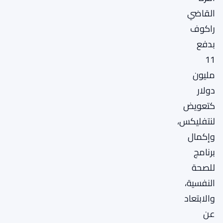
القاضي
راكوف
بدفع
11
مليون
دولار
كتعويض
لنتفليكس،
وإكمال
برنامج
للصحة
النفسية،
والابتعاد
عن