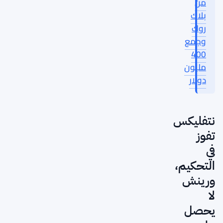
من
بلاك
روك
وجمع
400
مليون
دولار
نتفليكس
تفوز
في
التحكيم،
ورينش
لا
يحصل