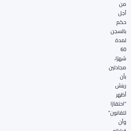
من
أجل
حكم
بالسجن
لمدة
60
شهرًا،
مجادلين
بأن
رينش
أظهر
“احتقارًا
للقانون”
وأن
قراراته