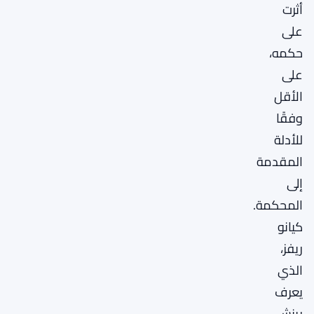
أثرت
على
حكمه،
على
الأقل
وفقًا
للأدلة
المقدمة
إلى
المحكمة.
كيانو
ريفز،
الذي
يعرف
رينش