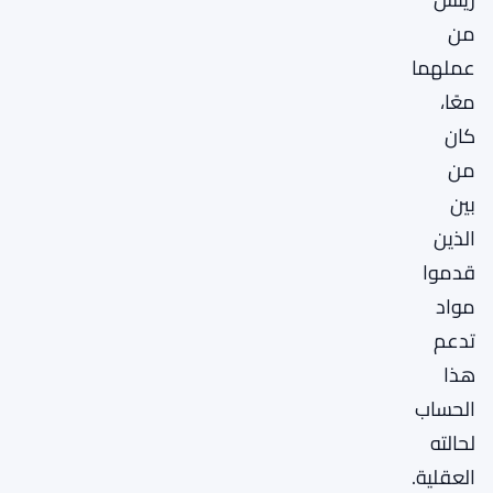
من
عملهما
معًا،
كان
من
بين
الذين
قدموا
مواد
تدعم
هذا
الحساب
لحالته
العقلية.