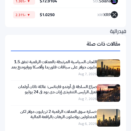
$72.9104
Solana
▼ -1.36%
SOL
أن
وجدت
$1.0250
XRP
▼ -2.31%
XRP
محكمة
فيدرالية
أنه
مقالات ذات صلة
سرق
11
اللجان السياسية المرتبطة بالعملات الرقمية تنفق 1.5
مليون
مليون دولار على سباقات فلوريدا وألاسكا ووايومنغ بعد
تعثر
Aug 7, 2026
دولار
من
صراع السلطة في أوندو فاينانس: عائلة ناثان أولمان
تعزل الرئيس التنفيذي إيان دي بود في 24 يوليو
نتفليكس
Aug 7, 2026
—
أموال
خسارة سوق العملات الرقمية 2 تريليون دولار لكن
المتداولين يواصلون الرهان بالرافعة المالية
كانت
Aug 6, 2026
مخصصة