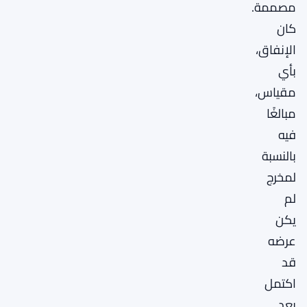
مصممة.
كان
الإنفاق،
بأي
مقياس،
مبالغًا
فيه
بالنسبة
لمخرج
لم
يكن
عرضه
قد
اكتمل
بعد