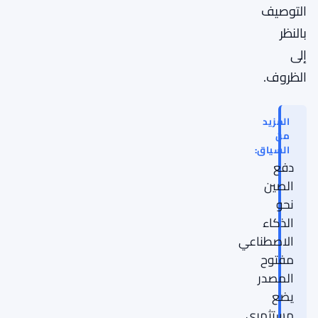
التوصيف
بالنظر
إلى
الظروف.
المزيد
من
السياق:
دفع
الصين
نحو
الذكاء
الاصطناعي
مفتوح
المصدر
يضع
مستثمري