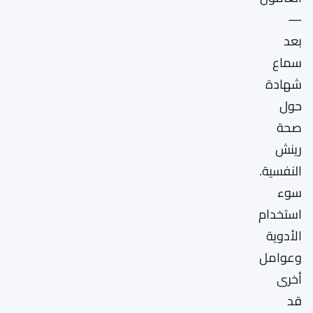
—
بعد
سماع
شهادة
حول
صحة
رينش
النفسية.
سوء
استخدام
الأدوية
وعوامل
أخرى
قد