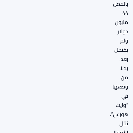
بالفعل
44
مليون
دولار
ولم
يكتمل
بعد.
بدلاً
من
وضعها
في
“وايت
هورس”،
نقل
الأموال