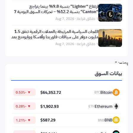
ذاهب
ارتفاع “Lighter” بنسبة 9.8% بينما يتراجع
“Canton” بنسبة 12.2% – تحركات السوق اليومية 7
إلى
أغسطس
1 دقائق قراءة · Aug 7, 2026
السجن.
اللجان السياسية المرتبطة بالعملات الرقمية تنفق 1.5
المخرج
مليون دولار على سباقات فلوريدا وألاسكا ووايومنغ بعد
تعثر
وراء
1 دقائق قراءة · Aug 7, 2026
“47
رونين”
حُكم
بيانات السوق
عليه
بالسجن
$64,352.72
Bitcoin
▼ -0.53%
BTC
لمدة
$1,902.93
Ethereum
▼ -0.28%
ETH
30
شهرًا
$587.29
BNB
▼ -1.21%
BNB
بعد