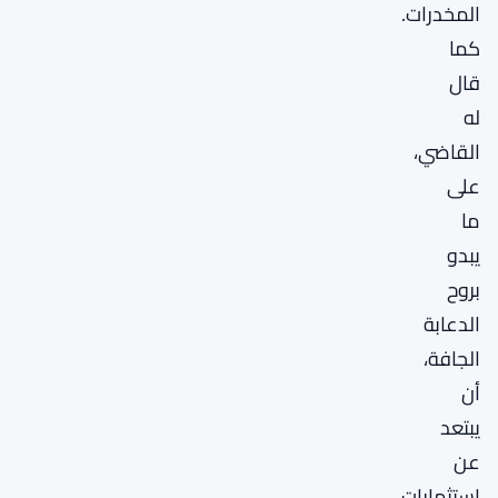
المخدرات.
كما
قال
له
القاضي،
على
ما
يبدو
بروح
الدعابة
الجافة،
أن
يبتعد
عن
استثمارات