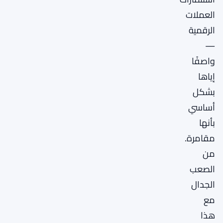
العملات
الرقمية
—
واصفًا
إياها
بشكل
أساسي
بأنها
مقامرة.
من
الصعب
الجدال
مع
هذا