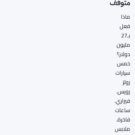
متوقف
ماذا
فعل
بـ27
مليون
دولار؟
خمس
سيارات
رولز
رويس.
فيراري.
ساعات
فاخرة.
ملابس