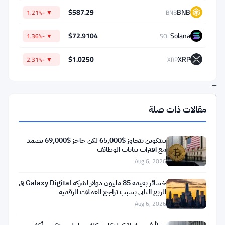
وضعوا
$587.29
BNB
▼ -1.21%
BNB
جدولًا
$72.9104
Solana
زمنيًا
▼ -1.36%
SOL
تقريبيًا
$1.0250
XRP
▼ -2.31%
XRP
لذلك
–
أواخر
مقالات ذات صلة
يوليو
–
بيتكوين تتجاوز $65,000 لكن حاجز $69,000 يصمد
ولا
مع اقتراب بيانات الوظائف
يخفون
Aug 6, 2026
ذلك.
خسائر بقيمة 85 مليون دولار لشركة Galaxy Digital في
الربع الثاني بسبب تراجع العملات الرقمية
كلا
Aug 6, 2026
الرجلين