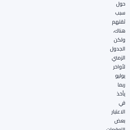
حول
سبب
ثقتهم
هناك،
ولكن
الجدول
الزمني
لأواخر
يوليو
ربما
يأخذ
في
الاعتبار
بعض
التوقعات