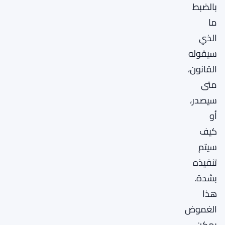
بالضبط
ما
الذي
سيقوله
القانون،
متى
سيصدر،
أو
كيف
سيتم
تنفيذه
بشدة.
هذا
الغموض
يمكن