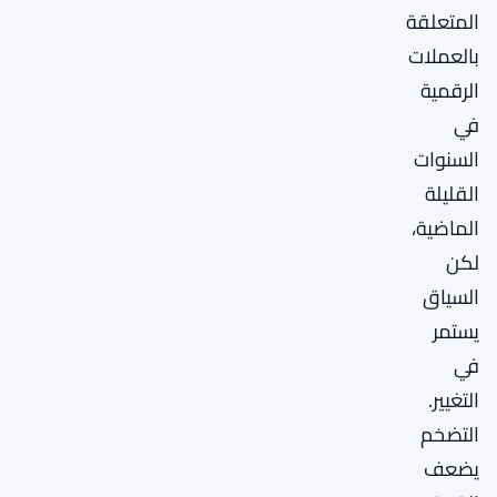
المتعلقة
بالعملات
الرقمية
في
السنوات
القليلة
الماضية،
لكن
السياق
يستمر
في
التغيير.
التضخم
يضعف