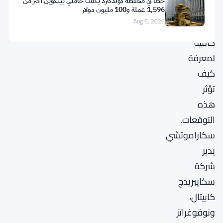
خطأ في محفظة كولدكارد يكلف حاملي بيتكوين أكثر من
لديهما
1,596 عملة و100 مليون دولار
Aug 6, 2026
خبرة
كافية
لمعرفة
كيف
تؤثر
هذه
التوقعات.
سكاراموتشي
يدير
شركة
سكايبريدج
كابيتال،
ونوفوغراتز