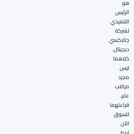
هو
الرئيس
التنفيذي
لشركة
جالاكسي
ديجيتال.
كلاهما
ليس
مجرد
مراقب
عابر.
قراءتهما
للسوق
الآن
تربط