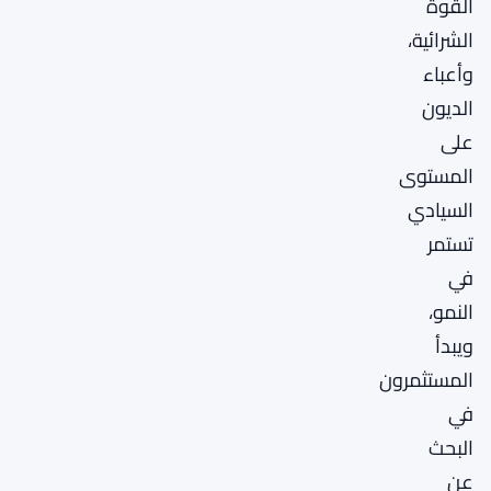
القوة
الشرائية،
وأعباء
الديون
على
المستوى
السيادي
تستمر
في
النمو،
ويبدأ
المستثمرون
في
البحث
عن