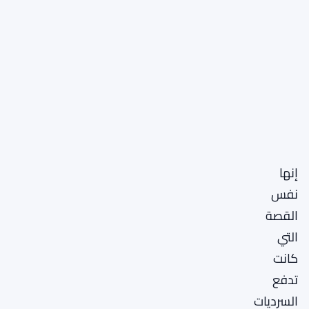
إنها
نفس
القصة
التي
كانت
تدفع
السرديات