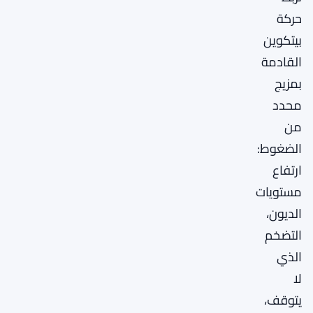
حركة
بيتكوين
القادمة
بمزيج
محدد
من
الضغوط:
ارتفاع
مستويات
الديون،
التضخم
الذي
لا
يتوقف،