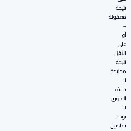
نتيجة
معقولة
–
أو
على
الأقل
نتيجة
محايدة
لا
تخيف
السوق.
لا
توجد
تفاصيل