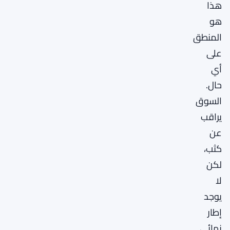
هذا
هو
المنطق
على
أي
حال.
السوق
يراقب
عن
كثب،
لكن
لا
يوجد
إطار
نهائي