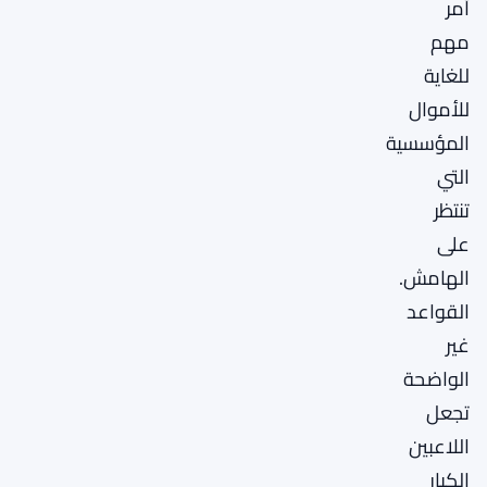
أمر
مهم
للغاية
للأموال
المؤسسية
التي
تنتظر
على
الهامش.
القواعد
غير
الواضحة
تجعل
اللاعبين
الكبار