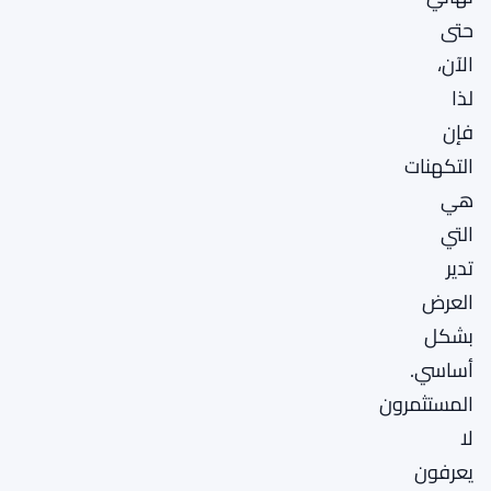
حتى
الآن،
لذا
فإن
التكهنات
هي
التي
تدير
العرض
بشكل
أساسي.
المستثمرون
لا
يعرفون