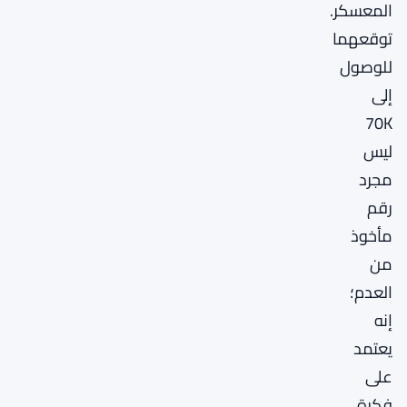
المعسكر.
توقعهما
للوصول
إلى
70K
ليس
مجرد
رقم
مأخوذ
من
العدم؛
إنه
يعتمد
على
فكرة