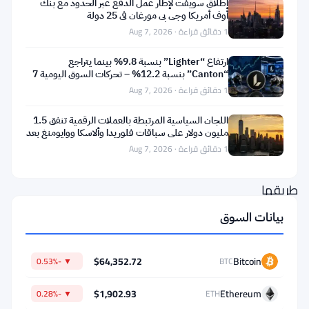
إطلاق سويفت لإطار عمل الدفع عبر الحدود مع بنك
أنتوني
أوف أمريكا وجي بي مورغان في 25 دولة
1 دقائق قراءة · Aug 7, 2026
سكاراموتشي
ومايك
ارتفاع “Lighter” بنسبة 9.8% بينما يتراجع
“Canton” بنسبة 12.2% – تحركات السوق اليومية 7
نوفوغراتز
أغسطس
1 دقائق قراءة · Aug 7, 2026
أن
اللجان السياسية المرتبطة بالعملات الرقمية تنفق 1.5
بيتكوين
مليون دولار على سباقات فلوريدا وألاسكا ووايومنغ بعد
)
BTC
(
تعثر
1 دقائق قراءة · Aug 7, 2026
في
طريقها
للعودة
بيانات السوق
إلى
70,000
$64,352.72
Bitcoin
▼ -0.53%
BTC
دولار.
$1,902.93
Ethereum
وقد
▼ -0.28%
ETH