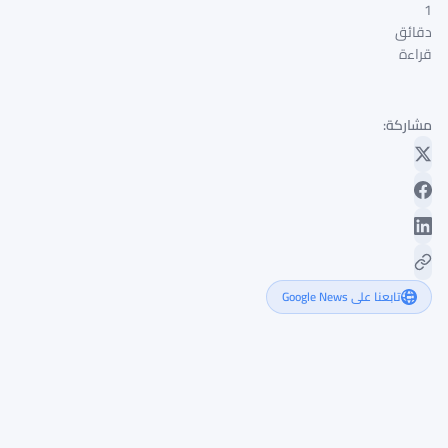
1
دقائق
قراءة
مشاركة:
تابعنا على Google News
سكاراموتشي
ونوفوغراتز
يتوقعان
وصول