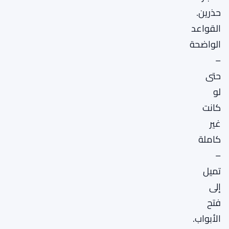
حذرين.
القواعد
الواضحة
–
حتى
لو
كانت
غير
كاملة
–
تميل
إلى
فتح
الأبواب.