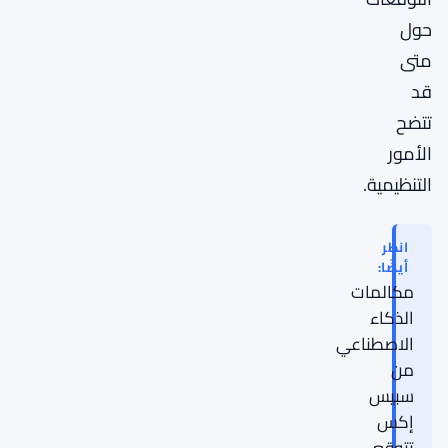
حول
متى
قد
تتضح
الأمور
التنظيمية.
انظر
أيضًا:
مكالمات
الذكاء
الاصطناعي
من
سبيس
إكس
تتوقع