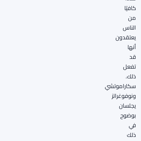
كافيًا
من
الناس
يعتقدون
أنها
قد
تفعل
ذلك.
سكاراموتشي
ونوفوغراتز
يجلسان
بوضوح
في
ذلك