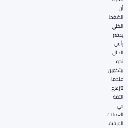
أن
الضغط
الكلي
يدفع
رأس
المال
نحو
بيتكوين
عندما
تتزعزع
الثقة
في
العملات
الورقية.