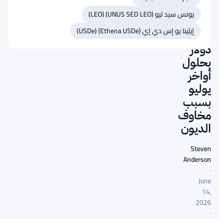
بيتكوين
يونس سيد ليو (UNUS SED LEO) (LEO)
إلى
إيثينا يو إس دي إي (Ethena USDe) (USDe)
70,000
دولار
بحلول
أواخر
يوليو
بسبب
مخاوف
الديون
Steven
Anderson
·
June
14,
2026
·