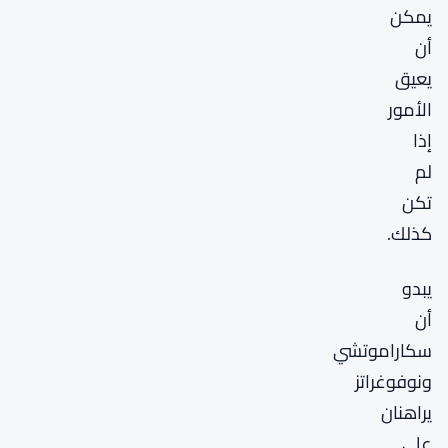
يمكن
أن
يعيق
الأمور
إذا
لم
تكن
كذلك.
يبدو
أن
سكاراموتشي
ونوفوغراتز
يراهنان
على