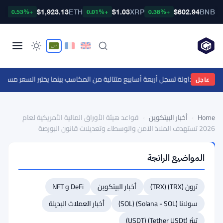
TC
$1,923.13
ETH
$1.03
XRP
$602.94
BNB
+0.53%
+0.01%
+0.38%
وى الدعم $1
عاجل
Home
›
أخبار البيتكوين
›
قواعد هيئة الأوراق المالية الأمريكية لعام
2026 تستهدف الملاذ الآمن والوسطاء وتعديلات قانون البورصة
أخبار
المواضيع الرائجة
البيتكوين
قواعد
ترون (TRX) (TRX)
أخبار البيتكوين
DeFi و NFT
هيئة
الأوراق
سولانا (Solana - SOL) (SOL)
أخبار العملات البديلة
المالية
تيثر (Tether USDt) (USDT)