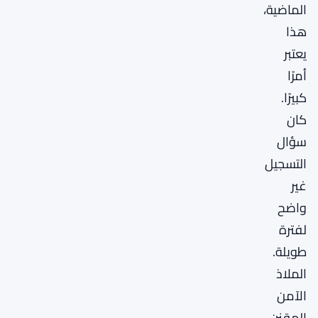
الماضية،
هذا
يعتبر
أمرًا
كبيرًا.
كان
سؤال
التسجيل
غير
واضح
لفترة
طويلة.
الملاذ
الآمن
المقنن