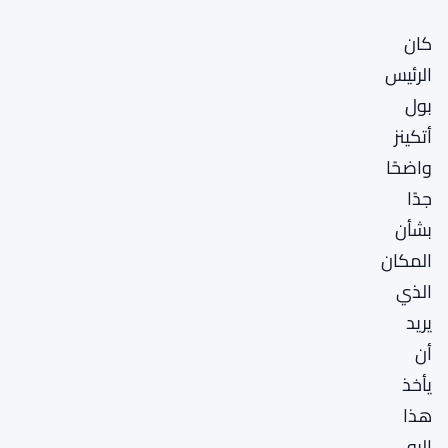
كان
الرئيس
بول
أتكينز
واضحًا
جدًا
بشأن
المكان
الذي
يريد
أن
يأخذ
هذا
إليه.