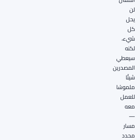
لن
يحل
كل
شيء،
لكنه
سيعطي
المصدرين
شيئًا
ملموسًا
للعمل
معه
—
مسار
محدد