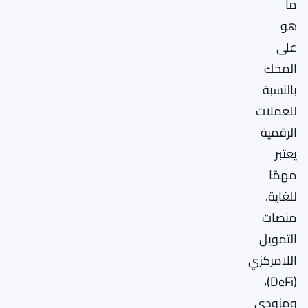
ما
هو
على
المحك
بالنسبة
للعملات
الرقمية
يعتبر
مهمًا
للغاية.
منصات
التمويل
اللامركزي
(DeFi)،
ومزودي