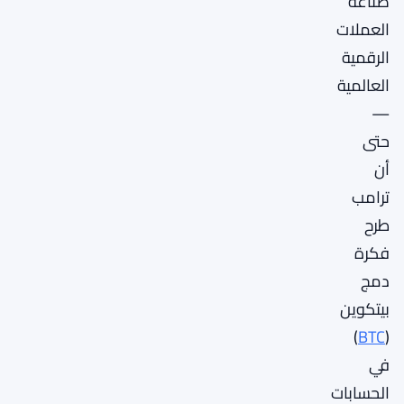
صناعة
العملات
الرقمية
العالمية
—
حتى
أن
ترامب
طرح
فكرة
دمج
بيتكوين
)
BTC
(
في
الحسابات