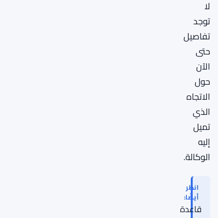
لا
توجد
تفاصيل
حتى
الآن
حول
الاتجاه
الذي
تميل
إليه
الوكالة.
انظر
أيضًا:
قاعدة