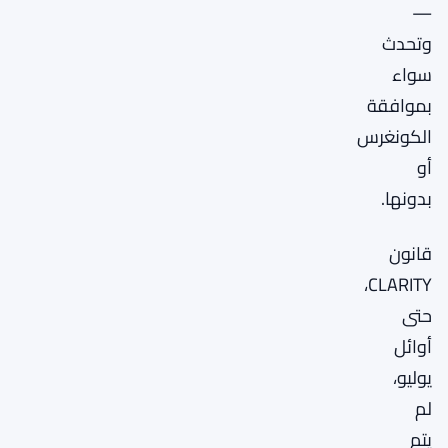
—
وتحدث
سواء
بموافقة
الكونغرس
أو
بدونها.
قانون
CLARITY،
حتى
أوائل
يوليو،
لم
يتم