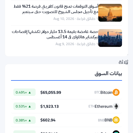
هيئة
أسواق التوقعات تمنح قانون كلاريتي فرصة 21% فقط
مع تأجيل مجلس الشيوخ للتصويت حتى سبتمبر
الأوراق
1 دقائق قراءة · Aug 10, 2026
المالية
حصة غامضة بقيمة 13.5 مليار دولار تكشفها إفصاحات
الأمريكية
بيركشاير هاثاواي في 14 أغسطس
(SEC).
1 دقائق قراءة · Aug 9, 2026
هناك
ثلاثة
بنود
بيانات السوق
تشريعية
منفصلة
$65,055.99
Bitcoin
▲ +0.49%
BTC
الآن
$1,923.13
Ethereum
▲ +0.53%
ETH
على
جدول
$602.94
BNB
▲ +0.38%
BNB
أعمال