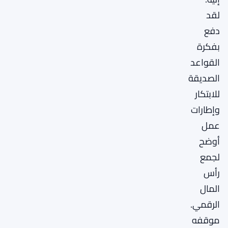
لقد
دفع
بفكرة
القواعد
الصديقة
للابتكار
وإطارات
عمل
أوضح
لجمع
رأس
المال
الرقمي.
موقفه