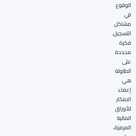
الوقوع
في
مشاكل
التسجيل.
فكرة
محددة
على
الطاولة
هي
إعفاء
الابتكار
للأوراق
المالية
المرمزة،