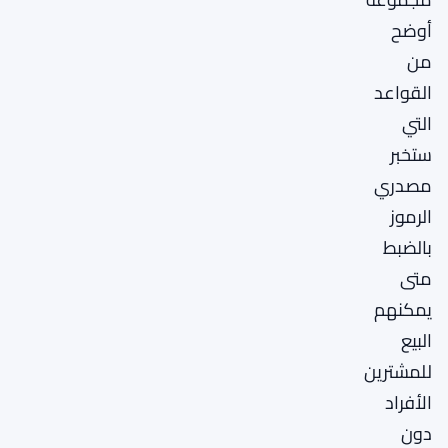
أوضح
من
القواعد
التي
ستخبر
مصدري
الرموز
بالضبط
متى
يمكنهم
البيع
للمشترين
الأفراد
دون