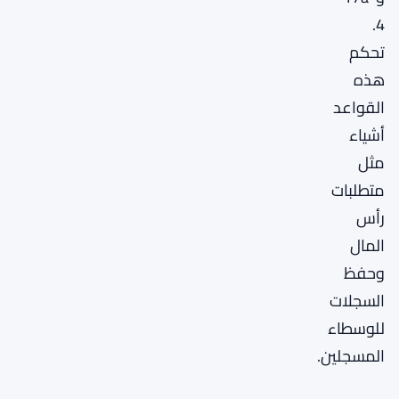
4.
تحكم
هذه
القواعد
أشياء
مثل
متطلبات
رأس
المال
وحفظ
السجلات
للوسطاء
المسجلين.