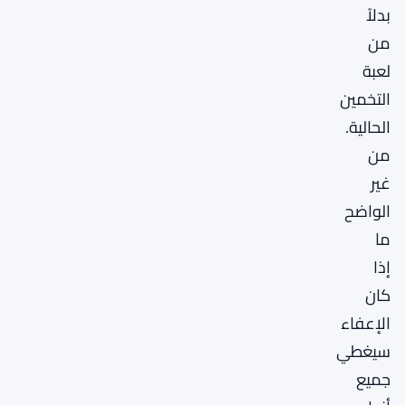
بدلاً
من
لعبة
التخمين
الحالية.
من
غير
الواضح
ما
إذا
كان
الإعفاء
سيغطي
جميع