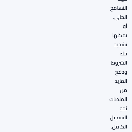
التسامح
الحالي،
أو
يمكنها
تشديد
تلك
الشروط
ودفع
المزيد
من
المنصات
نحو
التسجيل
الكامل.