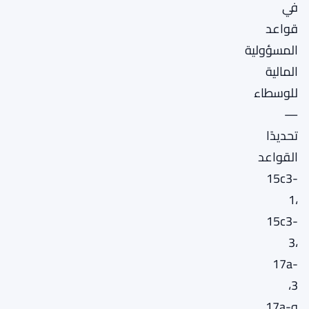
في
قواعد
المسؤولية
المالية
للوسطاء
—
تحديدًا
القواعد
15c3-
1،
15c3-
3،
17a-
3،
و17a-