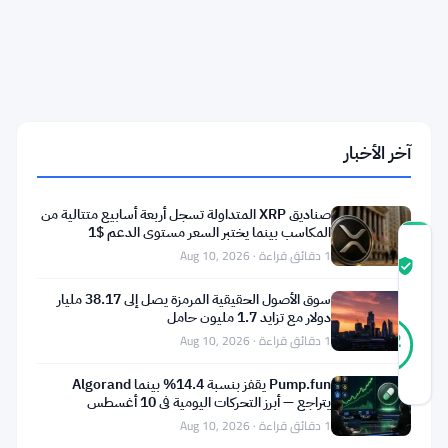
الأمريكية
لعام
2026
تستهدف
الملاذ
الآمن
والوسطاء
وتعديلات
آخر الأخبار
قانون
البورصة
صناديق XRP المتداولة تسجل أربعة أسابيع متتالية من
المكاسب بينما يختبر السعر مستوى الدعم $1
درجة
1 دقائق قراءة · Aug 10, 2026
ثقة
موثّق
المجتمع
سوق الأصول الحقيقية المرمزة يصل إلى 38.17 مليار
دولار مع تزايد 1.7 مليون حامل
38
موثّق
1 دقائق قراءة · Aug 10, 2026
82
أصوات
%
حقيقي
آخر تحديث 1 شهر مضت
Pump.fun يقفز بنسبة 14.4% بينما Algorand
يتراجع — أبرز التحركات اليومية في 10 أغسطس
1 دقائق قراءة · Aug 10, 2026
تتحرك