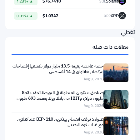
$76.7410
Solana
▲ +1.23%
SOL
الوكالة
لعام
$1.0342
XRP
▲ +0.01%
XRP
2026،
تغطي
كيفية
مقالات ذات صلة
بيع
الأصول
حصة غامضة بقيمة 13.5 مليار دولار تكشفها إفصاحات
الرقمية،
بيركشاير هاثاواي في 14 أغسطس
وما
Aug 9, 2026
يجب
صناديق بيتكوين المتداولة في البورصة تجذب 853
على
مليون دولار، وIBIT من بلاك روك يحصد 693 مليون
دولار في أسبوع واحد
Aug 9, 2026
الوسطاء
الماليين
عنوان: توقف انقسام بيتكوين BIP-110 عند كتلتين
مع غياب قوة التعدين
القيام
Aug 9, 2026
به،