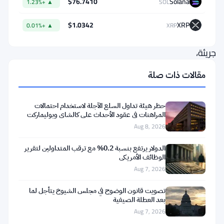
$76.7410
Solana
▲ +1.23%
SOL
الارتفاع.
إنها
$1.0342
XRP
▲ +0.01%
XRP
خطوة
جريئة،
والسوق
مقالات ذات صلة
تتابع
باهتمام.
حظر هيئة تداول السلع الآجلة لاستخدام احتمالات
المراهنات في عقود الأحداث على كالشاي وبوليماركت
تشير
Aug 8, 2026
نايتكسيس
الدولار يرتفع بنسبة 0.2% مع ترقب المتداولين لتقرير
إلى
الوظائف الأمريكي
Aug 7, 2026
مجموعة
واضحة
تصويت قانون الوضوح في مجلس الشيوخ يتأجل لما
بعد العطلة الصيفية
من
Aug 7, 2026
الأسباب