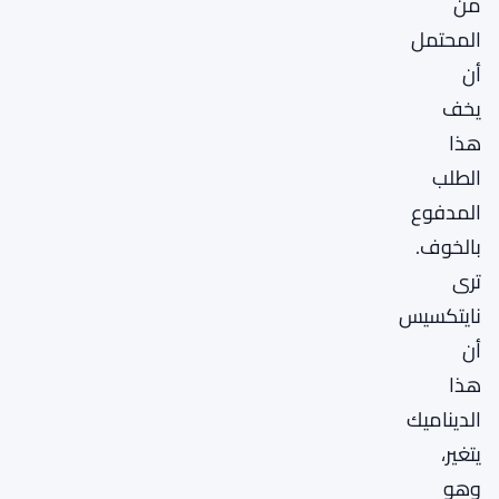
من
المحتمل
أن
يخف
هذا
الطلب
المدفوع
بالخوف.
ترى
نايتكسيس
أن
هذا
الديناميك
يتغير،
وهو