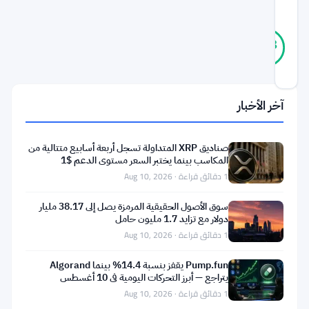
المجتمع
46
موثّق
98
أصوات
%
حقيقي
آخر تحديث 1 شهر مضت
آخر الأخبار
انتهى
صعود
صناديق XRP المتداولة تسجل أربعة أسابيع متتالية من
الدولار.
المكاسب بينما يختبر السعر مستوى الدعم $1
هذا
1 دقائق قراءة · Aug 10, 2026
هو
سوق الأصول الحقيقية المرمزة يصل إلى 38.17 مليار
التوجه
دولار مع تزايد 1.7 مليون حامل
1 دقائق قراءة · Aug 10, 2026
الأساسي
لبنك
Pump.fun يقفز بنسبة 14.4% بينما Algorand
يتراجع — أبرز التحركات اليومية في 10 أغسطس
الاستثمار
1 دقائق قراءة · Aug 10, 2026
الفرنسي