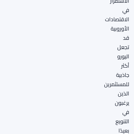
الاستقرار
في
الاقتصادات
الأوروبية
قد
تجعل
اليورو
أكثر
جاذبية
للمستثمرين
الذين
يرغبون
في
التنويع
بعيدًا