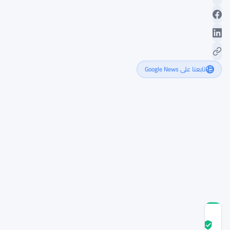
تابعنا على Google News
نايتكسيس
تتوقع
تراجع
الدولار
وتوصي
العملاء
ببيعه
الآن
درجة
ثقة
موثّق