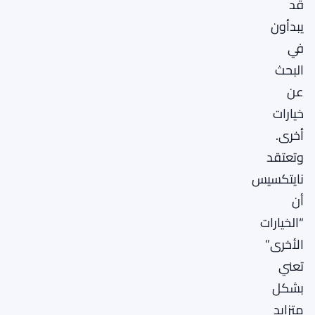
قد
يبدأون
في
البحث
عن
خيارات
أخرى.
وتعتقد
نايتكسيس
أن
“الخيارات
الأخرى”
تعني
بشكل
متزايد