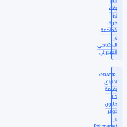
تقرر
بقاء
ليزا
كوك
كحاكمة
في
الاحتياطي
الفيدرالي
RELATED:
اختراق
بقيمة
3.1
مليون
دولار
في
Polymarket