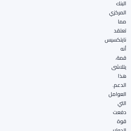
البنك
المركزي
مما
تعتقد
نايتكسيس
أنه
قمة،
يتلاشى
هذا
الدعم.
العوامل
التي
دفعت
قوة
الدولار