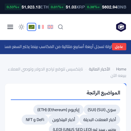
TC
$1,923.13
ETH
$1.03
XRP
$602.94
BNB
+0.53%
+0.01%
+0.38%
عم $1
عاجل
Home
›
الأخبار المالية
›
نايتكسيس تتوقع تراجع الدولار وتوصي العملاء
ببيعه الآن
الأخبار
المواضيع الرائجة
المالية
نايتكسيس
سوي (SUI) (SUI)
إيثريوم (Ethereum) (ETH)
تتوقع
تراجع
أخبار العملات البديلة
أخبار البيتكوين
DeFi و NFT
الدولار
يونس سيد ليو (UNUS SED LEO) (LEO)