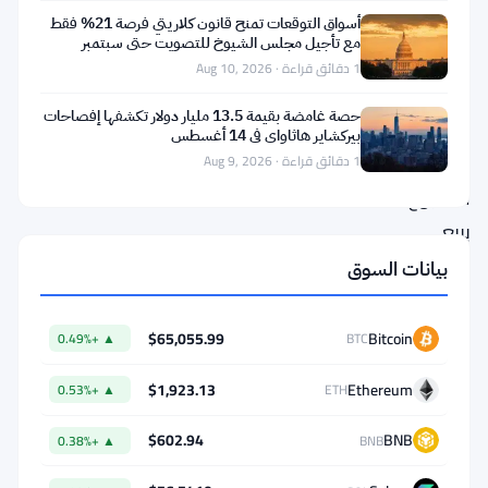
نايتكسيس،
أسواق التوقعات تمنح قانون كلاريتي فرصة 21% فقط
مع تأجيل مجلس الشيوخ للتصويت حتى سبتمبر
الذي
1 دقائق قراءة · Aug 10, 2026
نصح
حصة غامضة بقيمة 13.5 مليار دولار تكشفها إفصاحات
المستثمرين
بيركشاير هاثاواي في 14 أغسطس
هذا
1 دقائق قراءة · Aug 9, 2026
الأسبوع
ببيع
الدولار
بيانات السوق
بعد
ما
$65,055.99
Bitcoin
▲ +0.49%
BTC
يراه
$1,923.13
Ethereum
▲ +0.53%
ETH
كبداية
تراجع
$602.94
BNB
▲ +0.38%
BNB
في