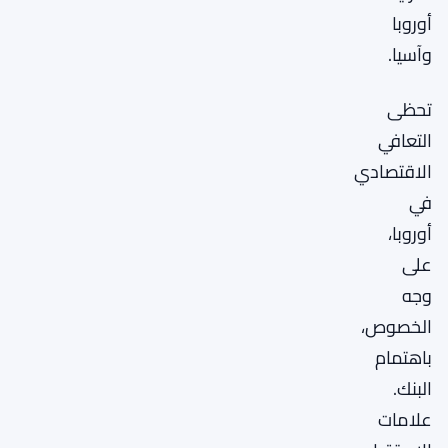
أوروبا
وآسيا.
تحظى
التعافي
الاقتصادي
في
أوروبا،
على
وجه
الخصوص،
باهتمام
البنك.
علامات