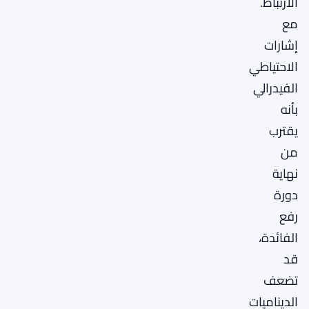
الارتباط.
مع
إشارات
الاحتياطي
الفيدرالي
بأنه
يقترب
من
نهاية
دورة
رفع
الفائدة،
قد
تضعف
الديناميات