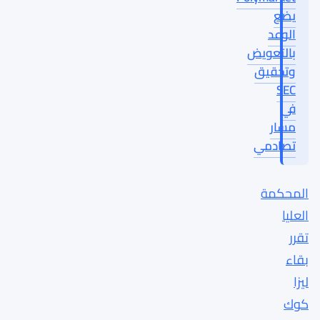
يضع
الوعد
بالتعويض
وتحقيق
SEC
في
مسار
تصادمي
المحكمة
العليا
تقرر
بقاء
ليزا
كوك