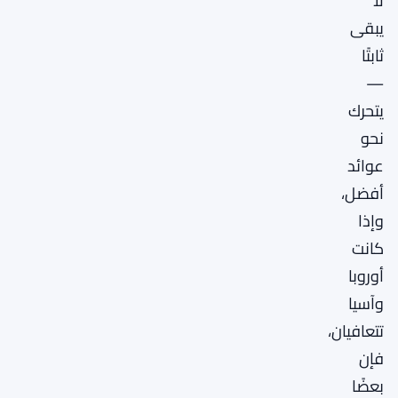
لا
يبقى
ثابتًا
—
يتحرك
نحو
عوائد
أفضل،
وإذا
كانت
أوروبا
وآسيا
تتعافيان،
فإن
بعضًا