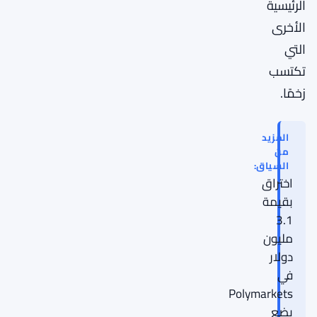
الرئيسية
الأخرى
التي
تكتسب
زخمًا.
المزيد
من
السياق:
اختراق
بقيمة
3.1
مليون
دولار
في
Polymarkets
يضع