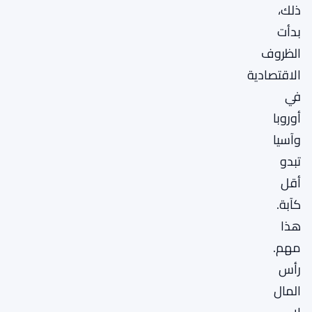
ذلك،
بدأت
الظروف
الاقتصادية
في
أوروبا
وآسيا
تبدو
أقل
كآبة.
هذا
مهم.
رأس
المال