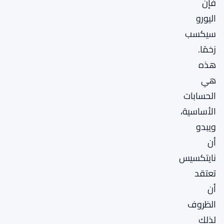
فإن
اليورو
سيكسب
زخمًا.
هذه
هي
الحسابات
الأساسية،
ويبدو
أن
نايتكسيس
تعتقد
أن
الظروف
لذلك