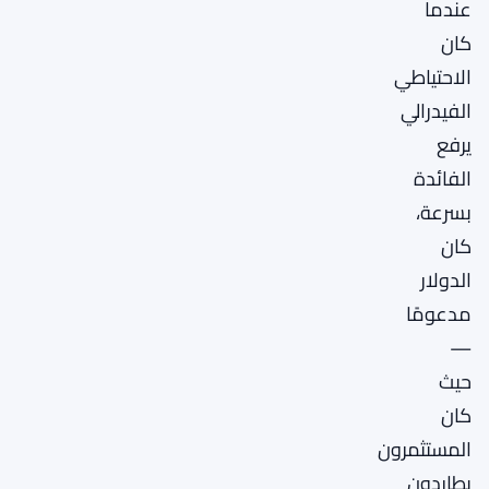
عندما
كان
الاحتياطي
الفيدرالي
يرفع
الفائدة
بسرعة،
كان
الدولار
مدعومًا
—
حيث
كان
المستثمرون
يطاردون