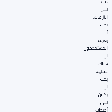
محدد
لحل
النزاعات.
يجب
أن
يعرف
المستخدمون
أن
هناك
عملية.
يجب
أن
يكون
لدى
أصحاب