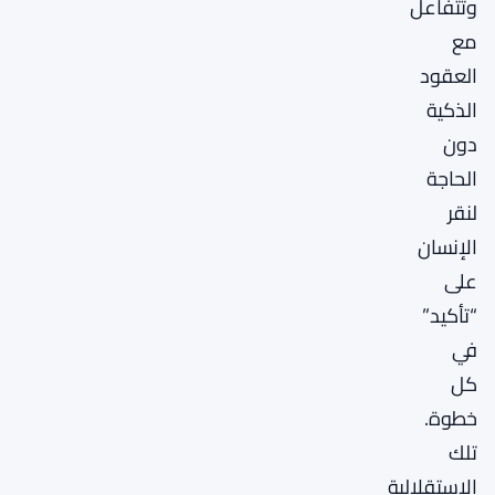
وتتفاعل
مع
العقود
الذكية
دون
الحاجة
لنقر
الإنسان
على
“تأكيد”
في
كل
خطوة.
تلك
الاستقلالية