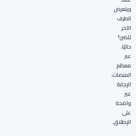
ويتعرض
الطرف
الآخر
للضرر؟
حاليًا،
عبر
معظم
المنصات،
الإجابة
غير
واضحة
على
الإطلاق.