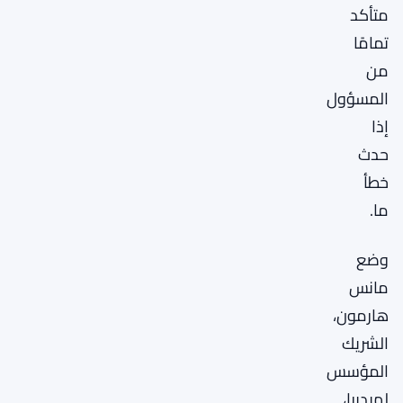
متأكد
تمامًا
من
المسؤول
إذا
حدث
خطأ
ما.
وضع
مانس
هارمون،
الشريك
المؤسس
لهيديرا،