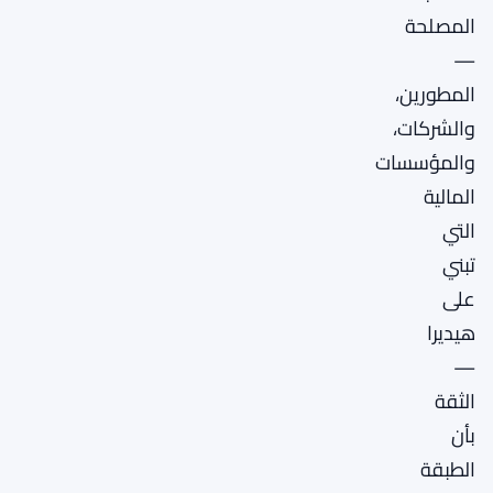
المصلحة
—
المطورين،
والشركات،
والمؤسسات
المالية
التي
تبني
على
هيديرا
—
الثقة
بأن
الطبقة