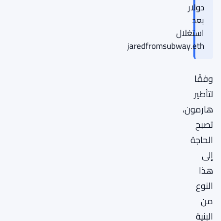
دولار
بعد
استغلال
jaredfromsubway.eth
وفقًا
لتأطير
هارمون،
تصبح
الحاجة
إلى
هذا
النوع
من
البنية