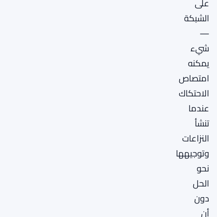
على
الشبكة
—
شيء
يمكنه
امتصاص
الاحتكاك
عندما
تنشأ
النزاعات
وتوجيهها
نحو
الحل
دون
أن