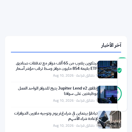
وكلاء
الذكاء
الاصطناعي
بطبقة
قانونية
جديدة
للمعاملات
المستقلة
آخر الأخبار
بيتكوين يقترب من 65 ألف دولار مع تدفقات صناديق
درجة
ETF بقيمة 854 مليون دولار وسط ترقب مؤشر أسعار
ثقة
موثّق
المستهلكين
1 دقائق قراءة · Aug 10, 2026
المجتمع
47
إطلاق Jupiter Lend v2 يتيح للدولار الواحد العمل
موثّق
89
أصوات
بوظيفتين على سولانا
%
حقيقي
1 دقائق قراءة · Aug 10, 2026
آخر تحديث 2 أشهر مضت
تباطؤ بيتماين في شراء إيثريوم وتوجيه ملايين الدولارات
لإعادة شراء الأسهم
تسعى
1 دقائق قراءة · Aug 10, 2026
هيديرا