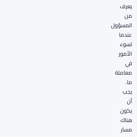
يعرف
من
المسؤول
عندما
تسوء
الأمور
في
معاملة
ما.
يجب
أن
يكون
هناك
مسار