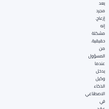
يعد
مجرد
إزعاج.
إنه
مشكلة
حقيقية.
من
المسؤول
عندما
يدخل
وكيل
الذكاء
الاصطناعي
في
عقد