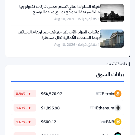
لحل
هيئة السلوك المالي تدعم خمس شركات تكنولوجيا
مالية سريعة النمو مع توسع وحدة التوسع
مشكلة
1 دقائق قراءة · Aug 10, 2026
لم
عائدات الخزانة الأمريكية تتوقف بعد ارتفاع الوظائف
تحاول
بينما السندات الألمانية تظل مستقرة
معظم
1 دقائق قراءة · Aug 10, 2026
شبكات
البلوكتشين
حتى
بيانات السوق
الآن
التعامل
$64,570.97
Bitcoin
▼ -0.94%
BTC
معها.
$1,895.98
Ethereum
▼ -1.43%
ETH
فقد
أطلقت
$600.12
BNB
▼ -1.62%
BNB
الشبكة