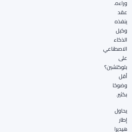
وراءه.
عقد
ينفذه
وكيل
الذكاء
الاصطناعي
على
بلوكتشين؟
أقل
وضوحًا
بكثير.
يحاول
إطار
هيديرا