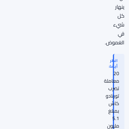
ينهار
كل
شيء
في
الغموض.
انظر
أيضًا:
20
معاملة
تضرب
تورنادو
كاش
بمبلغ
5.1
مليون