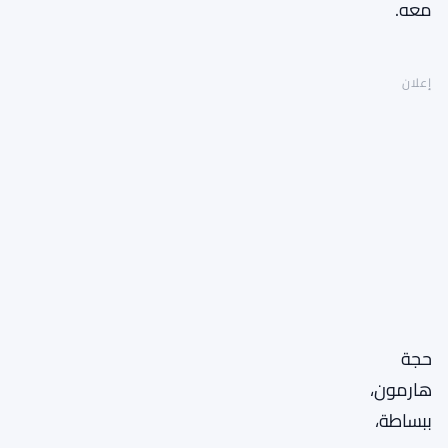
معه.
إعلان
حجة
هارمون،
ببساطة،