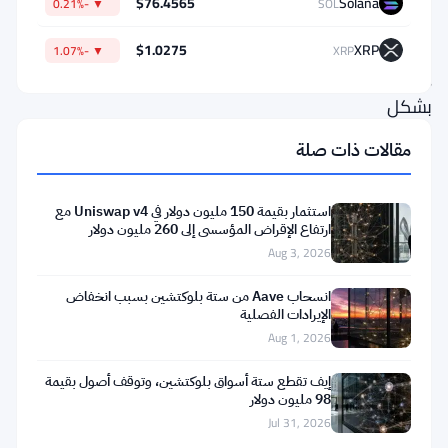
$76.4565
Solana
▼ -0.21%
SOL
إطارًا
قانونيًا
$1.0275
XRP
▼ -1.07%
XRP
يستهدف
بشكل
مباشر
مقالات ذات صلة
المعاملات
المستقلة
استثمار بقيمة 150 مليون دولار في Uniswap v4 مع
التي
ارتفاع الإقراض المؤسسي إلى 260 مليون دولار
Aug 3, 2026
ينفذها
الذكاء
انسحاب Aave من ستة بلوكتشين بسبب انخفاض
الإيرادات الفصلية
الاصطناعي
Aug 1, 2026
—
تلك
إيف تقطع ستة أسواق بلوكتشين، وتوقف أصول بقيمة
98 مليون دولار
المعاملات
Jul 31, 2026
التي