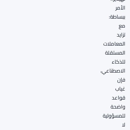
الأمر
ببساطة:
مع
تزايد
المعاملات
المستقلة
للذكاء
الاصطناعي،
فإن
غياب
قواعد
واضحة
للمسؤولية
لا