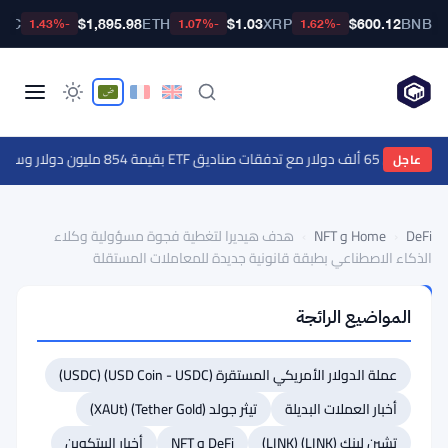
BTC
$1,895.98
ETH
$1.03
XRP
$600.12
BNB
-1.43%
-1.07%
-1.62%
ناديق ETF بقيمة 854 مليون دولار وسط ترقب مؤشر أسعار المستهلكين
عاجل
DeFi و NFT
›
Home
›
هدف هيديرا لتغطية فجوة مسؤولية وكلاء
الذكاء الاصطناعي بطبقة قانونية جديدة للمعاملات المستقلة
DEFI
المواضيع الرائجة
و
NFT
هدف
عملة الدولار الأمريكي المستقرة (USD Coin - USDC) (USDC)
هيديرا
أخبار العملات البديلة
تيثر جولد (Tether Gold) (XAUt)
لتغطية
تشين لينك (LINK) (LINK)
DeFi و NFT
أخبار البيتكوين