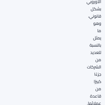
الأوروبي
بشكل
قانوني،
وهو
ما
يمثل
بالنسبة
للعديد
من
الشركات
جزءًا
كبيرًا
من
قاعدة
عملائها.