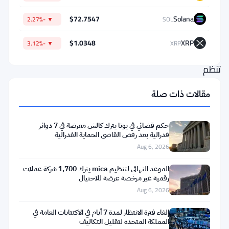
للشركات
$72.7547
Solana
▼ -2.27%
SOL
المشفرة
التي
$1.0348
XRP
▼ -3.12%
XRP
لم
تنظم
امتثالها
مقالات ذات صلة
لقواعد
MiCA
حكم قضائي في يوتا يترك كالش معرضة في 7 دوائر
بعد.
فدرالية بعد رفض القاضي الحماية الفدرالية
Aug 6, 2026
الإعلان
الموعد النهائي لتنظيم mica يترك 1,700 شركة عملات
يأتي
رقمية غير مرخصة عرضة للاحتيال
كضربة
Aug 6, 2026
قوية
إلغاء فترة الانتظار لمدة 7 أيام في الاكتتابات العامة في
للمنصات
المملكة المتحدة لتقليل التكاليف