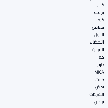
كان
يراقب
كيف
تتعامل
الدول
الأعضاء
الفردية
مع
طرح
MiCA.
كانت
بعض
الشركات
تراهن