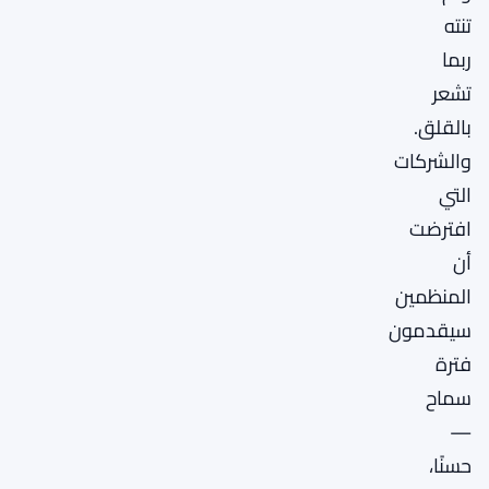
تنته
ربما
تشعر
بالقلق.
والشركات
التي
افترضت
أن
المنظمين
سيقدمون
فترة
سماح
—
حسنًا،