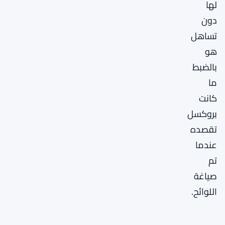
لها
دون
تساهل
هو
بالضبط
ما
كانت
بروكسل
تقصده
عندما
تم
صياغة
اللوائح.