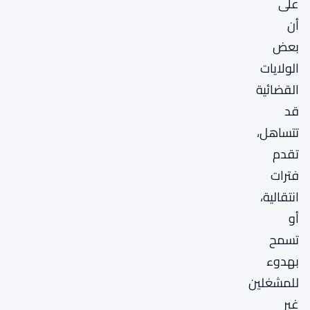
على
أن
بعض
الولايات
القضائية
قد
تتساهل،
تقدم
فترات
انتقالية،
أو
تسمح
بهدوء
للمشغلين
غير