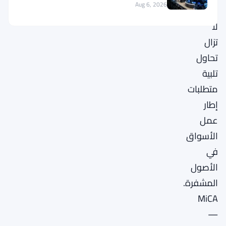
Aug 6, 2026
التي
لا
تزال
تحاول
تلبية
متطلبات
إطار
عمل
الأسواق
في
الأصول
المشفرة.
MiCA
—