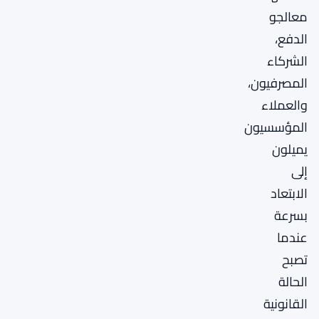
معالجو
الدفع،
الشركاء
المصرفيون،
والعملاء
المؤسسيون
يميلون
إلى
الابتعاد
بسرعة
عندما
تصبح
الحالة
القانونية