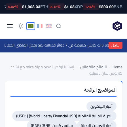
BTC
$1,905.03
ETH
$1.03
XRP
$590.90
BNB
-0.52%
-3.12%
-1.46%
تا يترك كالش معرضة في 7 دوائر فدرالية بعد رفض القاضي الحماية الفدرالية
عاجل
Home
›
اللوائح والقوانين
›
إسبانيا ترفض تمديد مهلة mica مع تشدد
كارلوس سان باسيليو
اللوائح
المواضيع الرائجة
والقوانين
إسبانيا
أخبار البيتكوين
ترفض
تمديد
الحرية المالية العالمية (World Liberty Financial USD) (USD1)
مهلة
أخبار العملات البديلة
بينانس كوين (BNB) (BNB)