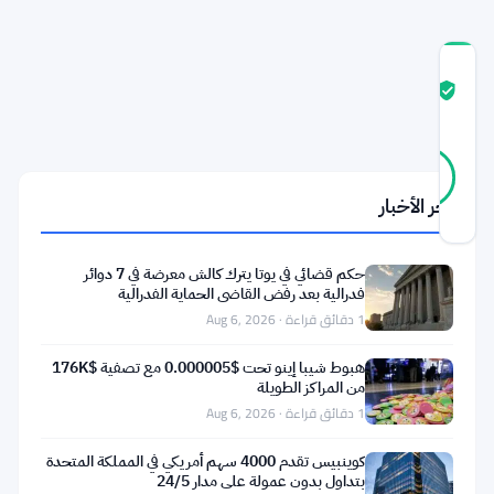
درجة
ثقة
موثّق
المجتمع
21
موثّق
81
أصوات
%
حقيقي
آخر الأخبار
آخر تحديث 1 شهر مضت
حكم قضائي في يوتا يترك كالش معرضة في 7 دوائر
إسبانيا
فدرالية بعد رفض القاضي الحماية الفدرالية
لن
1 دقائق قراءة · Aug 6, 2026
تتراجع.
هبوط شيبا إينو تحت $0.000005 مع تصفية $176K
كارلوس
من المراكز الطويلة
1 دقائق قراءة · Aug 6, 2026
سان
باسيليو،
كوينبيس تقدم 4000 سهم أمريكي في المملكة المتحدة
رئيس
بتداول بدون عمولة على مدار 24/5