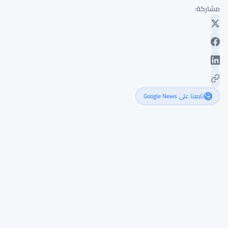
مشاركة:
تابعنا على Google News
إسبانيا
ترفض
تمديد
مهلة
mica
مع
تشدد
كارلوس
سان
باسيليو