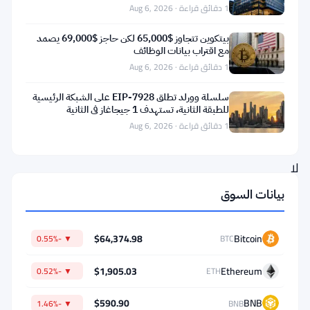
1 دقائق قراءة · Aug 6, 2026
الهيئة
التنظيمية
بيتكوين تتجاوز $65,000 لكن حاجز $69,000 يصمد
مع اقتراب بيانات الوظائف
المالية
1 دقائق قراءة · Aug 6, 2026
في
سلسلة وورلد تطلق EIP-7928 على الشبكة الرئيسية
إسبانيا،
للطبقة الثانية، تستهدف 1 جيجاغاز في الثانية
أوضح
1 دقائق قراءة · Aug 6, 2026
الأمر:
لا
تمديدات،
بيانات السوق
لا
استثناءات،
$64,374.98
Bitcoin
▼ -0.55%
BTC
ولا
$1,905.03
Ethereum
▼ -0.52%
ETH
مجال
للمناورة
$590.90
BNB
▼ -1.46%
BNB