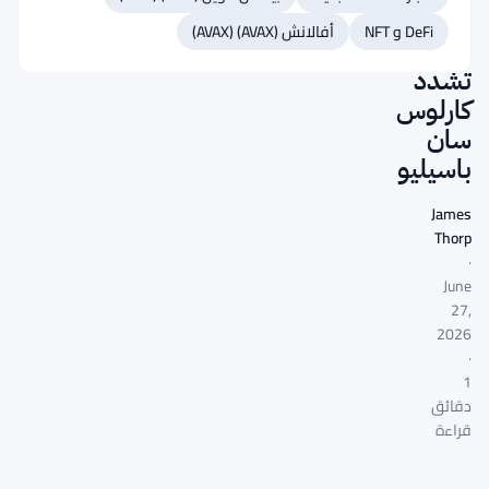
mica
DeFi و NFT
أفالانش (AVAX) (AVAX)
مع
تشدد
كارلوس
سان
باسيليو
James
Thorp
·
June
27,
2026
·
1
دقائق
قراءة