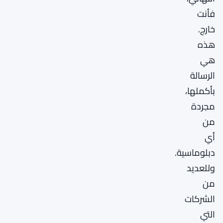
فأنت
خارج.
هذه
هي
الرسالة
بأكملها،
مجردة
من
أي
دبلوماسية.
وللعديد
من
الشركات
التي