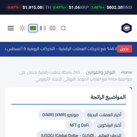
TC
$1,915.06
ETH
$1.04
XRP
$602.38
BNB
-0.03%
+0.43%
+1.46%
ت العملات الرقمية - التحركات اليومية 9 أغسطس
·
مجلس الشيوخ 
عاجل
Home
›
اللوائح والقوانين
›
265 شركة عملات رقمية تحصل على
موافقة mica مع اقتراب الموعد النهائي للاتحاد الأوروبي
اللوائح
المواضيع الرائجة
والقوانين
265
أخبار العملات البديلة
مونيرو (XMR) (XMR)
شركة
عملات
أخبار البيتكوين
DeFi و NFT
رقمية
الدولار العالمي (Global Dollar - GUSD) (USDG)