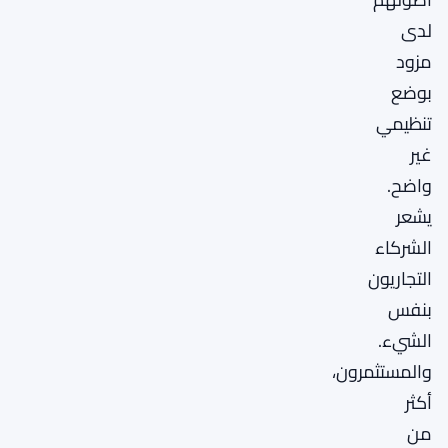
لدى
مزود
بوضع
تنظيمي
غير
واضح.
يشعر
الشركاء
التجاريون
بنفس
الشيء.
والمستثمرون،
أكثر
من