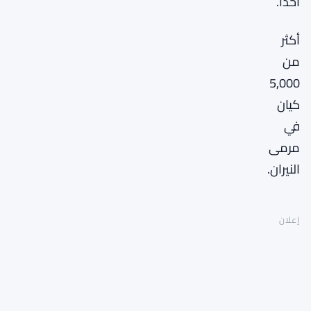
أحدًا.
أكثر
من
5,000
كيان
في
مرمى
النيران.
إعلان