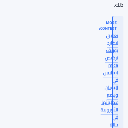
ذلك.
MORE
CONTEXT:
تعليق
لاغارد
يوقف
ترخيص
mica
لبينانس
في
اليونان
ويضع
عملياتها
الأوروبية
في
حالة