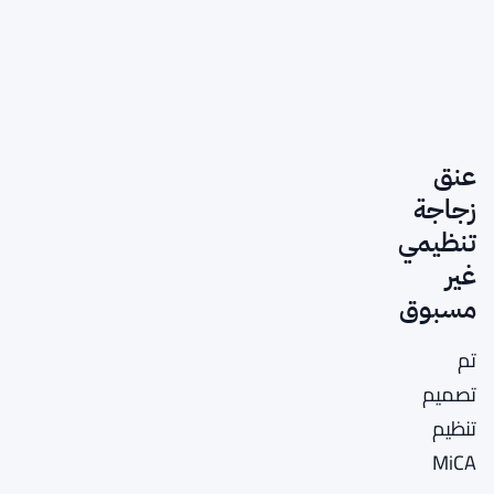
عنق
زجاجة
تنظيمي
غير
مسبوق
تم
تصميم
تنظيم
MiCA