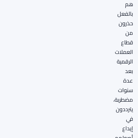
هم
بالفعل
حذرون
من
قطاع
العملات
الرقمية
بعد
عدة
سنوات
مضطربة،
يترددون
في
إيداع
أصولهم