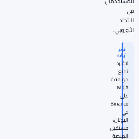
للمستخدمين
في
الاتحاد
الأوروبي.
انظر
أيضًا:
لاغارد
تمنع
موافقة
MiCA
على
Binance
في
اليونان،
مستقبل
المنصة