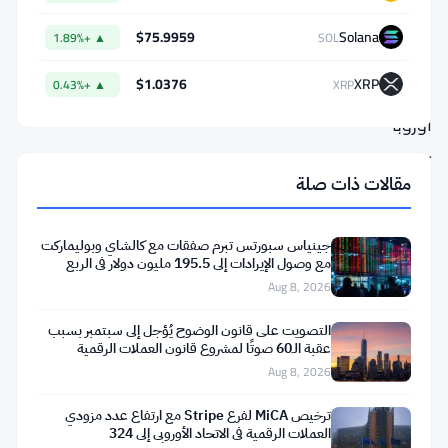
على
موافقة
$75.9959
Solana
▲ +1.89%
SOL
MiCA
$1.0376
XRP
▲ +0.43%
XRP
في
أوروبا
—
حوالي
مقالات ذات صلة
5%
من
جينياس سبورتس تبرم صفقات مع كالشاي وبوليماركت
مع وصول الإيرادات إلى 195.5 مليون دولار في الربع
الكيانات
الثاني
Aug 8, 2026
المعنية
التصويت على قانون الوضوح يُؤجل إلى سبتمبر بسبب
—
عقبة الـ60 صوتًا لمشروع قانون العملات الرقمية
مع
Aug 8, 2026
اقتراب
ترخيص MiCA لفرع Stripe مع ارتفاع عدد مزودي
الموعد
العملات الرقمية في الاتحاد الأوروبي إلى 324