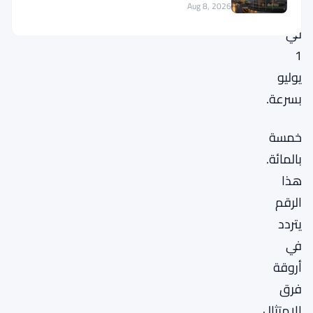
Aug 8, 2026
النهائي
في
1
يوليو
بسرعة.
خمسة
بالمائة.
هذا
الرقم
يتردد
في
أروقة
فرق
الامتثال