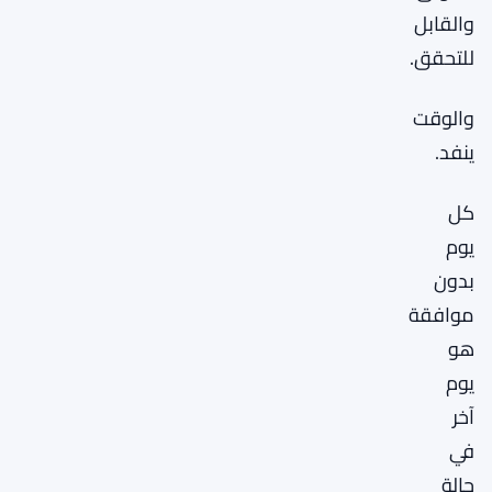
والقابل
للتحقق.
والوقت
ينفد.
كل
يوم
بدون
موافقة
هو
يوم
آخر
في
حالة