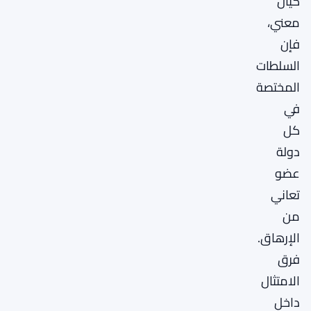
كيان
معني،
فإن
السلطات
المختصة
في
كل
دولة
عضو
تعاني
من
الإرهاق.
فرق
الامتثال
داخل