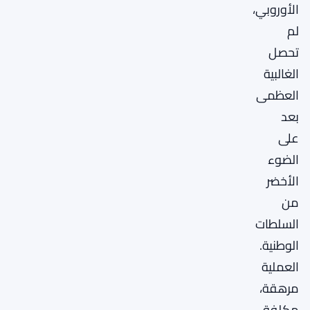
الأوروبي،
لم
تحصل
الغالبية
العظمى
بعد
على
الضوء
الأخضر
من
السلطات
الوطنية.
العملية
مرهقة،
مكلفة،