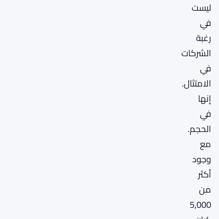
ليست
في
رغبة
الشركات
في
الامتثال.
إنها
في
الحجم.
مع
وجود
أكثر
من
5,000