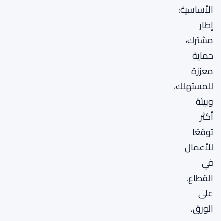
الأساسية:
إطار
مشترك،
حماية
معززة
للمستهلك،
وبيئة
أكثر
توقعًا
للأعمال
في
القطاع.
على
الورق،