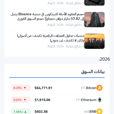
العد
1 دقائق قراءة · Aug 9, 2026
التنازلي
حجم العقود الآجلة للبيتكوين في منصة Binance يصل
بدأ.
إلى 57.82 مليار دولار، متجاوزًا حجم السوق الفوري
بثمانية أضعاف
1 دقائق قراءة · Aug 8, 2026
اعتبارًا
من
منصات تداول العملات الرقمية تكشف عن أصولها
ولكن لا تكشف عن ديونها
19
1 دقائق قراءة · Aug 8, 2026
يونيو
2026،
حصلت
بيانات السوق
فقط
265
$64,771.91
Bitcoin
▼ -0.26%
BTC
شركة
عملات
$1,915.06
Ethereum
▼ -0.03%
ETH
رقمية
$602.38
BNB
▲ +1.46%
BNB