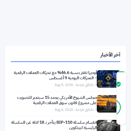
رقمية
تحصل
على
موافقة
mica
مع
اقتراب
الموعد
النهائي
للاتحاد
آخر الأخبار
الأوروبي
أوديرا تقفز بنسبة 46.6% مع تحركات العملات الرقمية
– التحركات اليومية 9 أغسطس
درجة
1 دقائق قراءة · Aug 9, 2026
ثقة
موثّق
المجتمع
مجلس الشيوخ الأمريكي يحدد 15 سبتمبر للتصويت
21
على مشروع قانون سوق العملات الرقمية
موثّق
95
أصوات
%
1 دقائق قراءة · Aug 9, 2026
حقيقي
آخر تحديث 2 أشهر مضت
انقسام سلسلة BIP-110 يتأخر بـ 18 كتلة عن السلسلة
الرئيسية لبيتكوين