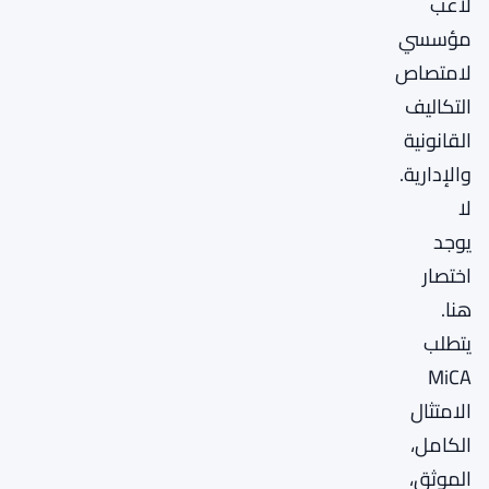
لاعب
مؤسسي
لامتصاص
التكاليف
القانونية
والإدارية.
لا
يوجد
اختصار
هنا.
يتطلب
MiCA
الامتثال
الكامل،
الموثق،