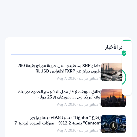
كأس
العالم
بين
النرويج
والبرازيل
آخر الأخبار
درجة
ثقة
موثّق
المجتمع
حاملو XRP يستفيدون من خزينة مورفو بقيمة 280
36
مليون دولار عبر FXRP لاقتراض RLUSD
موثّق
94
أصوات
1 دقائق قراءة · Aug 7, 2026
%
حقيقي
آخر تحديث 1 شهر مضت
إطلاق سويفت لإطار عمل الدفع عبر الحدود مع بنك
أوف أمريكا وجي بي مورغان في 25 دولة
1 دقائق قراءة · Aug 7, 2026
أرسلت
Coinbase
ارتفاع “Lighter” بنسبة 9.8% بينما يتراجع
“Canton” بنسبة 12.2% – تحركات السوق اليومية 7
إشعارًا
أغسطس
1 دقائق قراءة · Aug 7, 2026
للمستخدمين