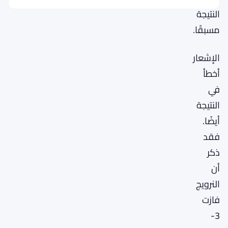
النتيجة
مسبقًا.
الإشعار
أخطأ
في
النتيجة
أيضًا.
فقد
ذكر
أن
النرويج
فازت
3-