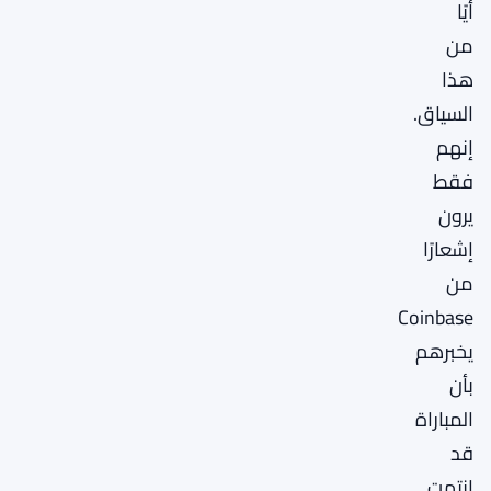
أيًا
من
هذا
السياق.
إنهم
فقط
يرون
إشعارًا
من
Coinbase
يخبرهم
بأن
المباراة
قد
انتهت.