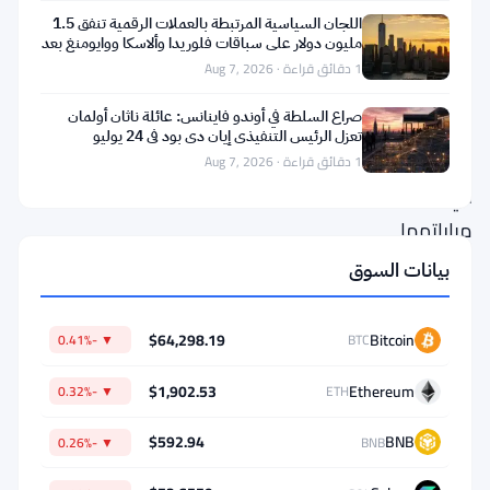
يفيد
اللجان السياسية المرتبطة بالعملات الرقمية تنفق 1.5
مليون دولار على سباقات فلوريدا وألاسكا ووايومنغ بعد
بفوز
تعثر
1 دقائق قراءة · Aug 7, 2026
النرويج
صراع السلطة في أوندو فاينانس: عائلة ناثان أولمان
على
تعزل الرئيس التنفيذي إيان دي بود في 24 يوليو
البرازيل
1 دقائق قراءة · Aug 7, 2026
في
مباراتهما
بكأس
بيانات السوق
العالم.
المشكلة:
$64,298.19
Bitcoin
▼ -0.41%
BTC
المباراة
$1,902.53
Ethereum
▼ -0.32%
ETH
لم
تكن
$592.94
BNB
▼ -0.26%
BNB
قد