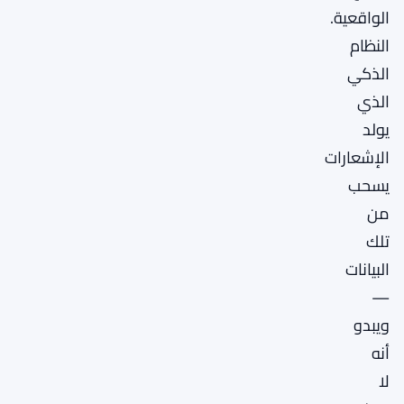
الواقعية.
النظام
الذكي
الذي
يولد
الإشعارات
يسحب
من
تلك
البيانات
—
ويبدو
أنه
لا