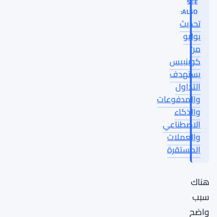
SEE
ALSO:
تحديث
يوليو
من
كوينبيس
يستهدف
التداول
والمدفوعات
والذكاء
الاصطناعي
والعملات
المستقرة
هناك
سبب
واضح