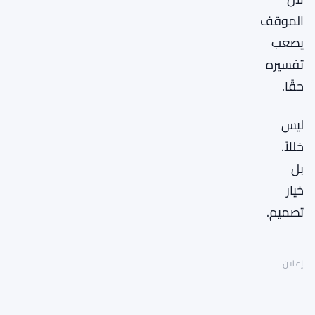
الموقف
يصعب
تفسيره
حقًا.
ليس
خللاً.
بل
خيار
تصميم.
إعلان