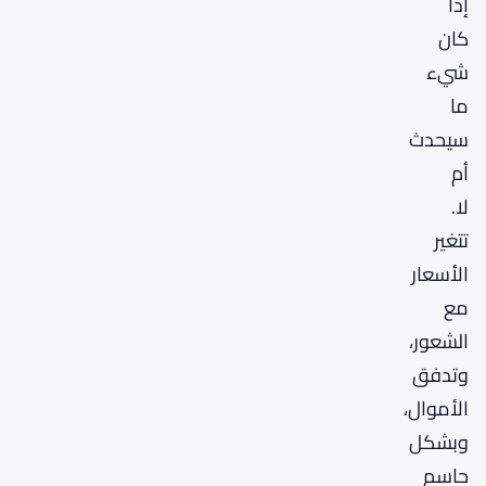
إذا
كان
شيء
ما
سيحدث
أم
لا.
تتغير
الأسعار
مع
الشعور،
وتدفق
الأموال،
وبشكل
حاسم