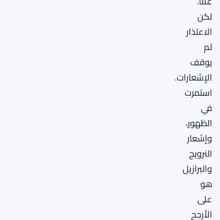
علنًا.
لكن
الاعتذار
لم
يوقف
الإشعارات.
استمرت
في
الظهور،
وإشعار
النرويج
والبرازيل
هو
على
الأرجح