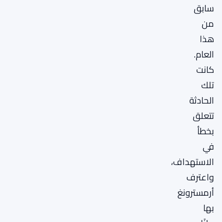
سابق
من
هذا
العام.
كانت
تلك
الحادثة
تتعلق
بخطأ
في
الاستهداف،
واعترف
أرمسترونغ
بها