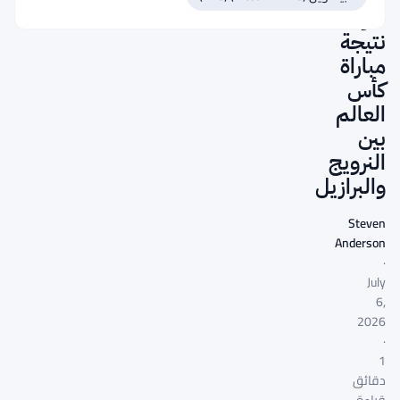
حول
نتيجة
مباراة
كأس
العالم
بين
النرويج
والبرازيل
Steven
Anderson
·
July
6,
2026
·
1
دقائق