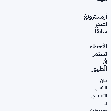
أرمسترونغ
اعتذر
سابقًا
—
الأخطاء
تستمر
في
الظهور
كان
الرئيس
التنفيذي
لـ
Coinbase،