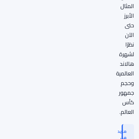
المثال
الأبرز
حتى
الآن
نظرًا
لشهرة
هالاند
العالمية
وحجم
جمهور
كأس
العالم.
مزيد
من