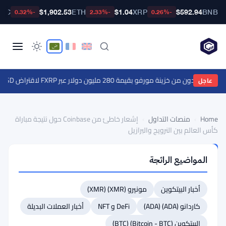
BTC
$1,902.53
ETH
$1.04
XRP
$592.94
BNB
-0.32%
-2.33%
-0.26%
عاجل
Home
›
منصات التداول
›
إشعار خاطئ من Coinbase حول نتيجة مباراة
كأس العالم بين النرويج والبرازيل
منصات
المواضيع الرائجة
التداول
إشعار
أخبار البيتكوين
مونيرو (XMR) (XMR)
خاطئ
من
كاردانو (ADA) (ADA)
DeFi و NFT
أخبار العملات البديلة
Coinbase
البيتكوين (Bitcoin - BTC) (BTC)