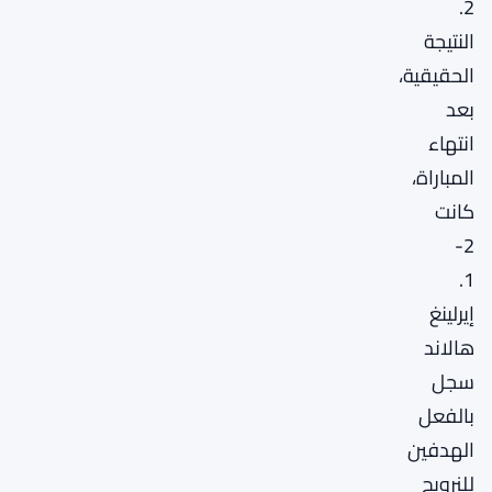
2.
النتيجة
الحقيقية،
بعد
انتهاء
المباراة،
كانت
2-
1.
إيرلينغ
هالاند
سجل
بالفعل
الهدفين
للنرويج