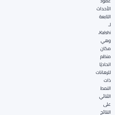
عقود
الأحداث
التابعة
لـ
Kalshi،
وهي
مكان
منظم
اتحاديًا
للرهانات
ذات
النمط
الثنائي
على
النتائج