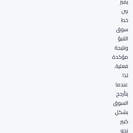
يميز
بين
خط
سوق
التنبؤ
ونتيجة
مؤكدة
فعلية.
لذا
عندما
يتأرجح
السوق
بشكل
كبير
نحو