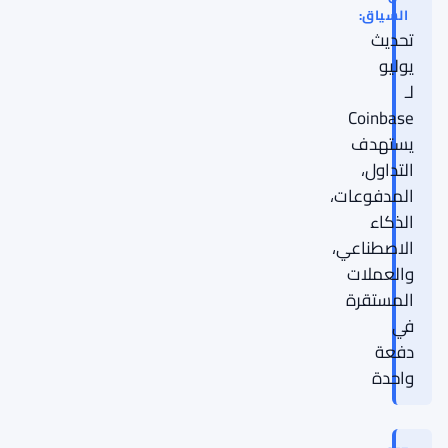
السياق:
تحديث
يوليو
لـ
Coinbase
يستهدف
التداول،
المدفوعات،
الذكاء
الاصطناعي،
والعملات
المستقرة
في
دفعة
واحدة