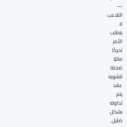
—
التلاعب.
لا
يتطلب
الأمر
تحركًا
ماليًا
ضخمًا
لتشويه
عقد
يتم
تداوله
بشكل
ضئيل.