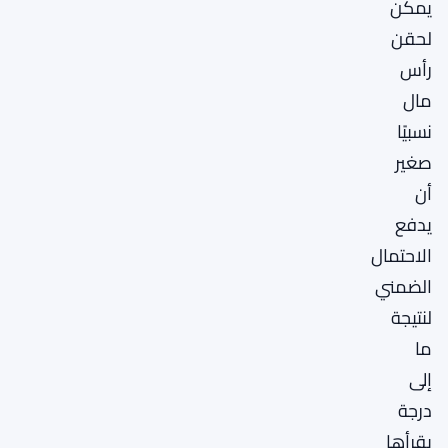
يمكن
لحقن
رأس
مال
نسبيًا
صغير
أن
يدفع
الاحتمال
الضمني
لنتيجة
ما
إلى
درجة
يقرأها