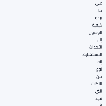
على
ما
يبدو
كيفية
الوصول
إلى
الأحداث
المستقبلية.
إنه
نوع
من
النكات
التي
تنجح
لأن