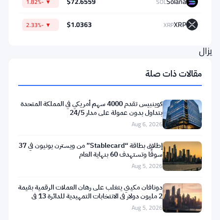
$72.6559
Solana
▼ -1.82%
SOL
انتهت
بعد.
$1.0363
XRP
▼ -2.33%
XRP
لا
يزال
هناك
مقالات ذات صلة
ساعات
من
كوينبيس تقدم 4000 سهم أمريكي في المملكة المتحدة
اللعب
بتداول بدون عمولة على مدار 24/5
Aug 6, 2026
الفعلي،
وقد
إطلاق بطاقة “Stablecard” من ويسترن يونيون في 37
قامت
سوقًا وتستهدف 60 بنهاية العام
Aug 5, 2026
الذكاء
الاصطناعي
دونافان مكيني يتغلب على رهان العملات الرقمية بقيمة
2 مليون دولار في الانتخابات التمهيدية للدائرة 13 في
للمنصة
ميشيغان
Aug 5, 2026
بإعلان