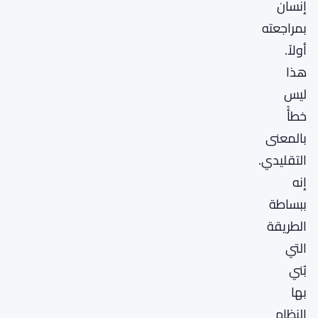
إنسان
بمراجعته
أولاً.
هذا
ليس
خطأً
بالمعنى
التقليدي.
إنه
ببساطة
الطريقة
التي
بُني
بها
النظام