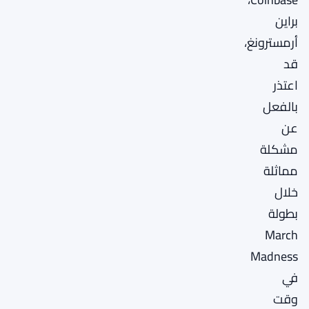
براين
أرمسترونغ،
قد
اعتذر
بالفعل
عن
مشكلة
مماثلة
خلال
بطولة
March
Madness
في
وقت