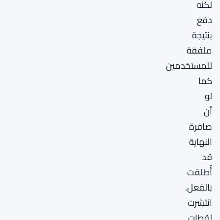
لكنه
دفع
بنتيجة
ملفقة
للمستخدمين
كما
لو
أن
صافرة
النهاية
قد
أُطلقت
بالفعل.
انتشرت
لقطات