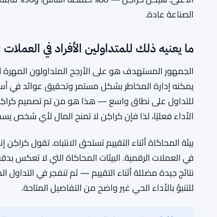
التداول الاحترافي نفسه ليس جديدًا. في التمويل التقلي
مما يتيح للمتداولين الأفراد المهرة الوصول إلى رأس الما
إلى العملات الرقمية ببطء أكثر، وغالبًا من خلال شركات أ
مستوى المنصة واعترافًا بالعلامة التجارية إلى زاوية م
سقف تقسيم الأرباح بنسبة 90% ملحوظ هن
مستويات أقل، أو ترفق شروط تصعيد معقدة قبل أن يتمك
الأعلى. هيكل
الصناعة عادة.
ما يعنيه ذلك للمتداولين الأفراد في العملات ا
الجمهور المستهدف هو على الأرجح المتداولون المهرة 
للتداول على نطاق واسع — هذا هو من تم تصميم كراكِن ب