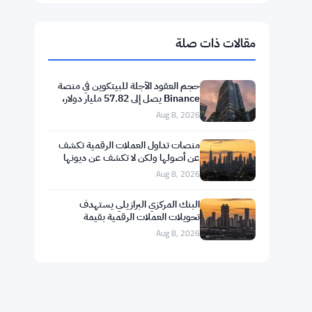
$1,915.06
Ethereum
▼ -0.03%
ETH
$602.38
BNB
▲ +1.46%
BNB
$75.9959
Solana
▲ +1.89%
SOL
$1.0376
XRP
▲ +0.43%
XRP
مقالات ذات صلة
حجم العقود الآجلة للبيتكوين في منصة
Binance يصل إلى 57.82 مليار دولار،
متجاوزًا حجم السوق الفوري بثمانية
Aug 8, 2026
أضعاف
منصات تداول العملات الرقمية تكشف
عن أصولها ولكن لا تكشف عن ديونها