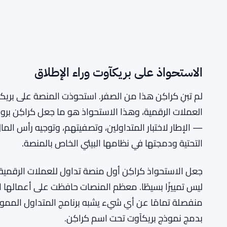
الاستحواذ على بريكآوت وراء الإطلاق
لم تبنِ كراكِن هذا من الصفر. استحوذت المنصة على بر
العملات الرقمية، وهذا الاستحواذ هو ما جعل كراكِن بروب