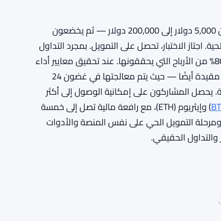
الآلية بسيطة للغاية. يختار المتداولون حجم الحساب — من 5,000 دولار إلى 200,000 دولار — ثم يخضعون
اجتاز الاختبار، تحصل على التمويل. بمجرد التداول
برأس المال الحقيقي للشركة، يحتفظ المتداولون بنسبة 80% من الأرباح التي يحققونها. عند تحقيق معايير أداء
معينة، ترتفع هذه النسبة إلى 90%. عمليات السحب ليست مقيدة أيضًا — حيث يتم معالجتها في غضون 24
. يحصل المشاركون على إمكانية الوصول إلى أكثر
BT
) وإيثريوم (ETH)، مع رافعة مالية تصل إلى خمسة
مرحلة التمويل الحي على نفس المنصة والأدوات
ار والتداول الحقيقي.