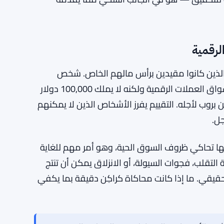
دي، كانت برامج المتداول الممول موجودة لسنوات،
ل المؤسسي بعد اجتياز تقييمات الأداء. انتقل النموذج
صغر ومستقلة. دخول كراكِن يجلب بنية تحتية على
ن السوق كانت تهيمن عليها الشركات المتخصصة.
ا. الكثير من الشركات الاحترافية التقليدية تحد من الأرباح عند
ن المتداولون من الوصول إلى تقسيمات الأرباح
 كراكِن — 80% كنقطة أساس، و90% قابلة للتحقيق — هو في الجانب السخي مما يقدمه
لرقمية
الذين كانوا مقيدين برأس مالهم الخاص. شخص
يمكنه إدارة المخاطر بشكل مستمر وتحقيق عوائد في أسواق العملات الرقمية ولكنه لا يملك 100,000 دولار
روب لأجله. التقييم يفرز الأشخاص الذين لا يمكنهم