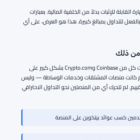
ل إلى من يستطيعون الأداء. أخذت كراكِن تلك البنية
تدمج التداول الاحترافي مباشرة في عملياتها. وهذا
لأساسية — دفاتر الأوامر، الحفظ، الرسوم —
ل. اتجهت كراكِن في الاتجاه المعاكس، حيث قامت
لقابلة للإثبات بدلاً من الخلفية المالية. بعبارات
 بالفعل لتتداول بمبالغ كبيرة. هذا هو العرض، على أي
من الجدير بالذكر ما لم تفعله أكبر منافسي كراكِن. أنفقت كل من Coinbase وCrypto.com بشكل كبير على