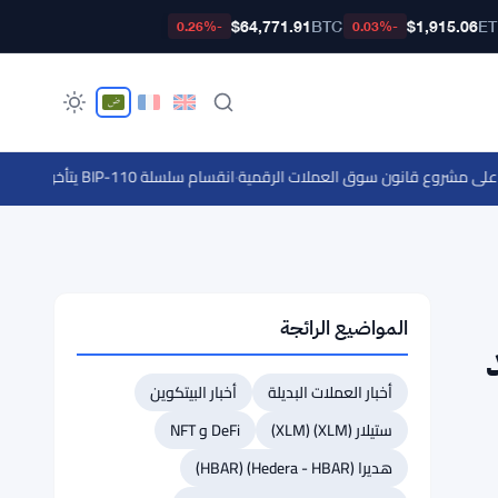
$64,771.91
BTC
$1,915.06
E
-0.26%
-0.03%
·
انقسام سلسلة BIP-110 يتأخر بـ 18 كتلة عن السلسلة الرئيسية لبيتكوين
المواضيع الرائجة
د
أخبار العملات البديلة
أخبار البيتكوين
ستيلار (XLM) (XLM)
DeFi و NFT
هديرا (Hedera - HBAR) (HBAR)