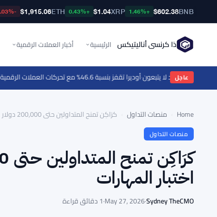
$1,915.06
ETH
$1.04
XRP
$602.38
BNB
-0.03%
+0.43%
+1.46%
ذا كرنسي أناليتيكس
الرئيسية
أخبار العملات الرقمية
·
أوديرا تقفز بنسبة 46.6% مع تحركات العملات الرقمية - التحركات اليومية 9 أغسطس
عاجل
Home
›
منصات التداول
›
كرَاكِن تمنح المتداولين حتى 200,000 دولار من رأس المال بعد اختبار المهارات
منصات التداول
اختبار المهارات
Sydney TheCMO
·
May 27, 2026
·
1 دقائق قراءة