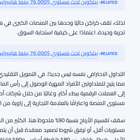
الاستحواذات في السنوات القليلة الماضية، لكن أهدا
شركات التداول الاحترافي بنماذج التمويل القائمة على الت
البحت كما فعلت كراكِن.
كراكِن تطلق خزائن إقراض بيتكوين تتيح للمست
ذات صلة:
بيتكوين تحت مستوى $76,000 بينما هايبيرليكود ومونيرو يحققان مكاسب
RELATED:
لذلك، تقف كراكِن حاليًا وحدها بين المنصات الكبرى في ه
تجربة وحيدة، اعتمادًا على كيفية استجابة السوق.
بيتكوين تحت مستوى $76,000 بينما هايبيرليكود ومونيرو يحققان مكاسب
RELATED: