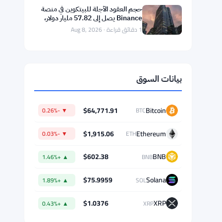
أغسطس
1 دقائق قراءة · Aug 9, 2026
مجلس الشيوخ الأمريكي يحدد 15
سبتمبر للتصويت على مشروع قانون
سوق العملات الرقمية
1 دقائق قراءة · Aug 9, 2026
انقسام سلسلة BIP-110 يتأخر بـ 18
كتلة عن السلسلة الرئيسية لبيتكوين
1 دقائق قراءة · Aug 9, 2026
حجم العقود الآجلة للبيتكوين في منصة
Binance يصل إلى 57.82 مليار دولار،
متجاوزًا حجم السوق الفوري بثمانية
1 دقائق قراءة · Aug 8, 2026
أضعاف
بيانات السوق
$64,771.91
Bitcoin
▼ -0.26%
BTC