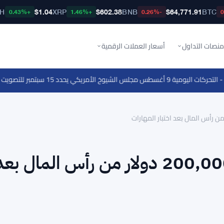
TH
$1.04
XRP
$602.38
BNB
$64,771.91
BTC
+0.43%
+1.46%
-0.26%
منصات التداول
أسعار العملات الرقمية
·
مجلس الشيوخ الأمريكي يحدد 15 سبتمبر للتصويت على مشروع قانون سوق العملات الرقمية
كرَاكِن تمنح المتداولين حتى 200,000 دولار من رأس المال بع