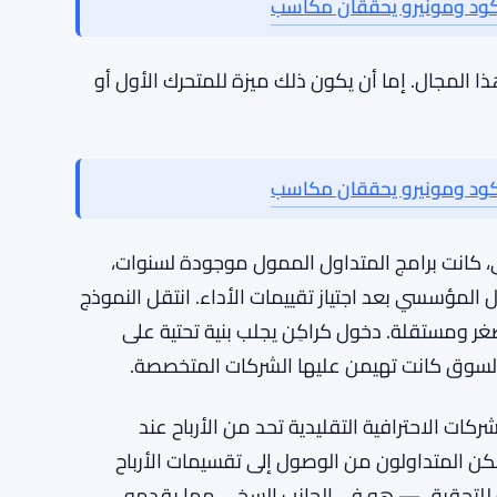
فهم كانت منصات المشتقات وخدمات الوساطة — وليس
قييم. لم تتحرك أي من المنصتين نحو التداول الاحترافي
خدمين كسب عوائد بيتكوين على المنصة
ذا المجال. إما أن يكون ذلك ميزة للمتحرك الأول أو