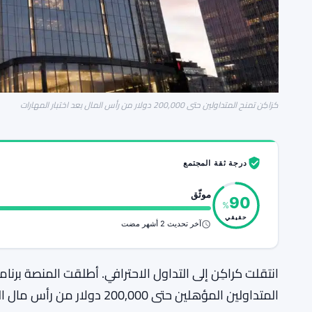
كرَاكِن تمنح المتداولين حتى 200,000 دولار من رأس المال بعد اختبار المهارات
درجة ثقة المجتمع
موثّق
90
%
حقيقي
آخر تحديث 2 أشهر مضت
انتقلت كراكِن إلى التداول الاحترافي. أطلقت المنصة برنا
المتداولين المؤهلين حتى ,000