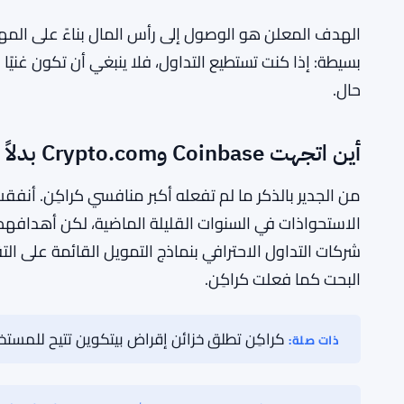
— الإطار لاختبار المتداولين، وتصفيتهم، وتوجيه رأس الما
التحتية ودمجتها في نظامها البيئي الخاص بالمنصة.
جعل الاستحواذ كراكِن أول منصة تداول للعملات الرقمية 
ليس تمييزًا بسيطًا. معظم المنصات حافظت على أعمالها ا
منفصلة تمامًا عن أي شيء يشبه برنامج المتداول الممو
بدمج نموذج بريكآوت تحت اسم كراكِن.
الهدف المعلن هو الوصول إلى رأس المال بناءً على المهارة ا
بسيطة: إذا كنت تستطيع التداول، فلا ينبغي أن تكون غنيًا
حال.
أين اتجهت Coinbase وCrypto.com بدلاً من ذلك