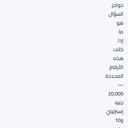
حواجز.
السؤال
هو
ما
إذا
كانت
هذه
الأرقام
المحددة
—
20,000
جنيه
إسترليني
و10