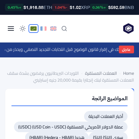
TC
$1,916.88
ETH
$1.02
XRP
$592.59
BNB
+0.45%
-1.04%
+0.36%
ين إلى 55 ألف دولار
عاجل
Home
›
العملات المستقرة
›
اللوردات البريطانيون يرفضون بشدة سقف
العملات المستقرة لبنك إنجلترا بقيمة 20,000 جنيه إسترليني
العملات
المواضيع الرائجة
المستقرة
اللوردات
أخبار العملات البديلة
البريطانيون
يرفضون
عملة الدولار الأمريكي المستقرة (USD Coin - USDC) (USDC)
بشدة
سوي (SUI) (SUI)
هديرا (Hedera - HBAR) (HBAR)