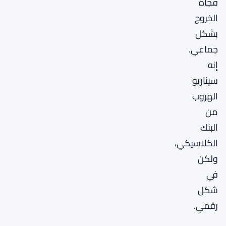
فجأة
الخروج
بشكل
جماعي.
إنه
سيناريو
الهروب
من
البنك
الكلاسيكي،
ولكن
في
شكل
رقمي.