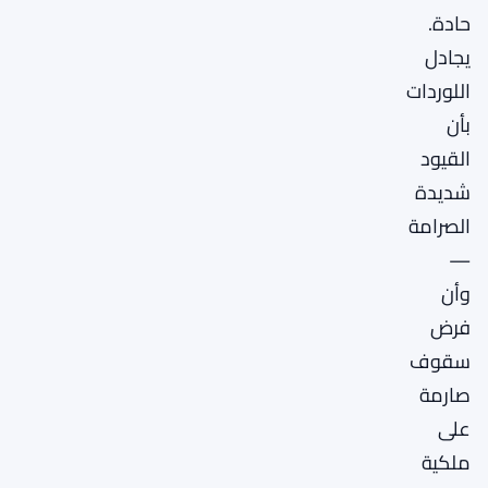
حادة.
يجادل
اللوردات
بأن
القيود
شديدة
الصرامة
—
وأن
فرض
سقوف
صارمة
على
ملكية