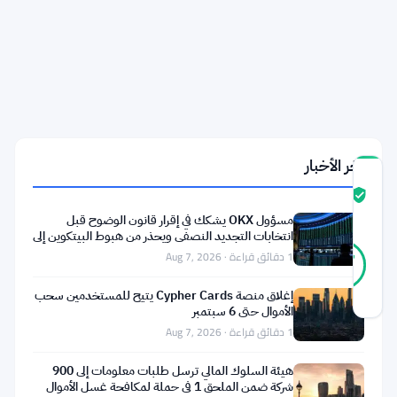
المستقرة
لبنك
إنجلترا
بقيمة
20,000
جنيه
إسترليني
آخر الأخبار
درجة
ثقة
موثّق
المجتمع
مسؤول OKX يشكك في إقرار قانون الوضوح قبل
انتخابات التجديد النصفي ويحذر من هبوط البيتكوين إلى
36
55 ألف دولار
موثّق
1 دقائق قراءة · Aug 7, 2026
97
أصوات
%
حقيقي
إغلاق منصة Cypher Cards يتيح للمستخدمين سحب
آخر تحديث 2 أشهر مضت
الأموال حتى 6 سبتمبر
1 دقائق قراءة · Aug 7, 2026
يريد
هيئة السلوك المالي ترسل طلبات معلومات إلى 900
مجلس
شركة ضمن الملحق 1 في حملة لمكافحة غسل الأموال