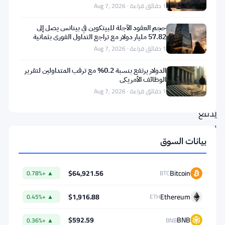
اللوردات
1 دقائق قراءة · Aug 7, 2026
البريطاني
حجم العقود الآجلة للبيتكوين في بينانس يصل إلى
من
57.82 مليار دولار مع تراجع التداول الفوري بثمانية
أضعاف
بنك
1 دقائق قراءة · Aug 7, 2026
إنجلترا
الدولار يرتفع بنسبة 0.2% مع ترقب المتداولين لتقرير
التراجع.
الوظائف الأمريكي
1 دقائق قراءة · Aug 7, 2026
تحديدًا،
يدفع
المجلس
بيانات السوق
البنك
المركزي
$64,921.56
Bitcoin
لإعادة
▲ +0.78%
BTC
النظر
$1,916.88
Ethereum
▲ +0.45%
ETH
في
$592.59
BNB
الحدود
▲ +0.36%
BNB