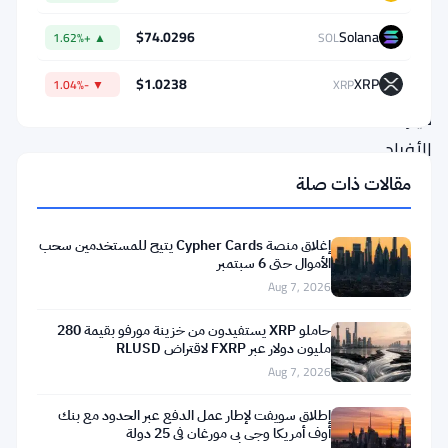
المقترحة
$74.0296
Solana
▲ +1.62%
SOL
التي
ستقيد
$1.0238
XRP
▼ -1.04%
XRP
حيازات
الأفراد
من
مقالات ذات صلة
العملات
المستقرة
إغلاق منصة Cypher Cards يتيح للمستخدمين سحب
الأموال حتى 6 سبتمبر
إلى
Aug 7, 2026
20,000
جنيه
حاملو XRP يستفيدون من خزينة مورفو بقيمة 280
مليون دولار عبر FXRP لاقتراض RLUSD
إسترليني
Aug 7, 2026
لكل
إطلاق سويفت لإطار عمل الدفع عبر الحدود مع بنك
عملة
أوف أمريكا وجي بي مورغان في 25 دولة