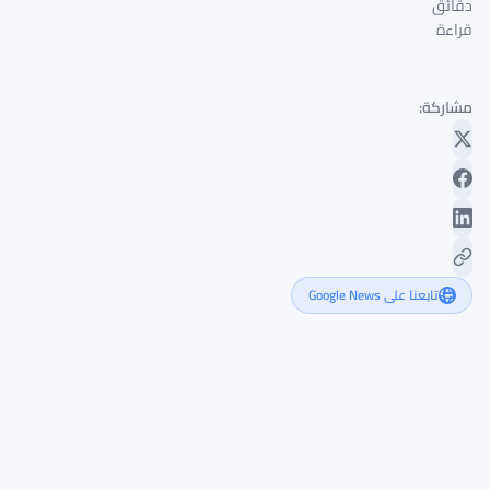
دقائق
قراءة
مشاركة:
تابعنا على Google News
اللوردات
البريطانيون
يرفضون
بشدة
سقف
العملات