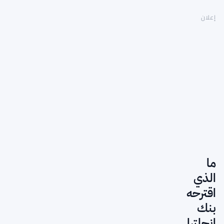
إعلان
ما
الذي
اقترحه
بنك
إنجلترا