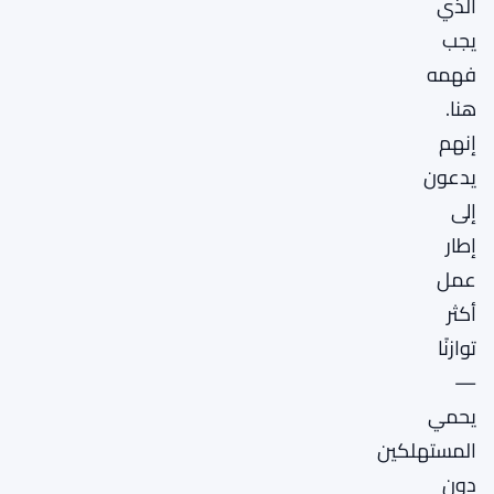
الذي
يجب
فهمه
هنا.
إنهم
يدعون
إلى
إطار
عمل
أكثر
توازنًا
—
يحمي
المستهلكين
دون