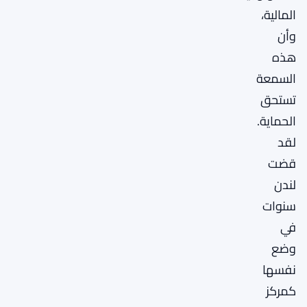
المالية،
وأن
هذه
السمعة
تستحق
الحماية.
لقد
قضت
لندن
سنوات
في
وضع
نفسها
كمركز