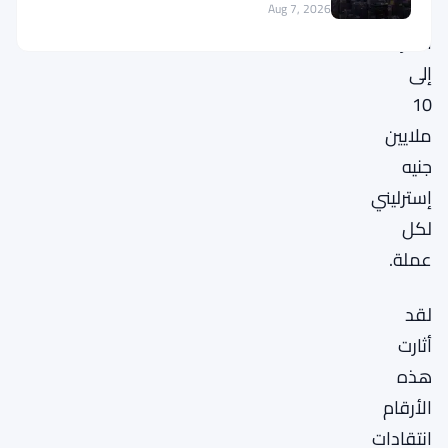
وحيازات
Aug 7, 2026
الشركات
إلى
10
ملايين
جنيه
إسترليني
لكل
عملة.
لقد
أثارت
هذه
الأرقام
انتقادات