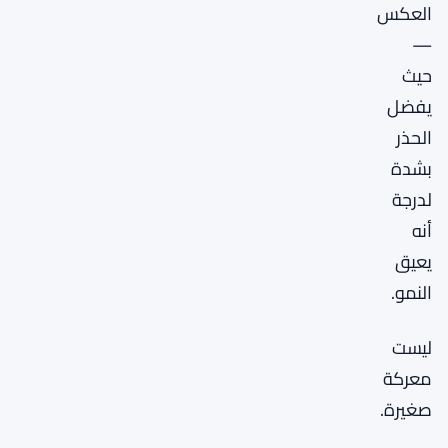
العكس
—
حيث
يفضل
الحذر
بشدة
لدرجة
أنه
يعيق
النمو.
ليست
معركة
صغيرة.