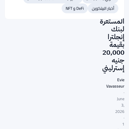
سقف
أخبار البيتكوين
DeFi و NFT
العملات
المستقرة
لبنك
إنجلترا
بقيمة
20,000
جنيه
إسترليني
Evie
Vavasseur
·
June
3,
2026
·
1