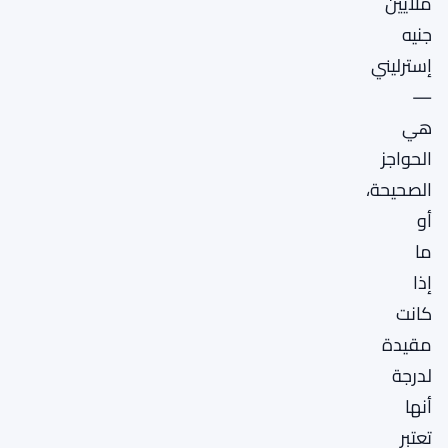
ملايين
جنيه
إسترليني
—
هي
الحواجز
الصحيحة،
أو
ما
إذا
كانت
مقيدة
لدرجة
أنها
تعتبر