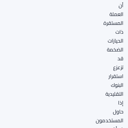
أن
العملة
المستقرة
ذات
الحيازات
الضخمة
قد
تزعزع
استقرار
البنوك
التقليدية
إذا
حاول
المستخدمون