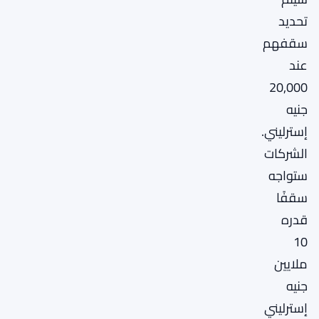
تحديد
سقفهم
عند
20,000
جنيه
إسترليني.
الشركات
ستواجه
سقفًا
قدره
10
ملايين
جنيه
إسترليني