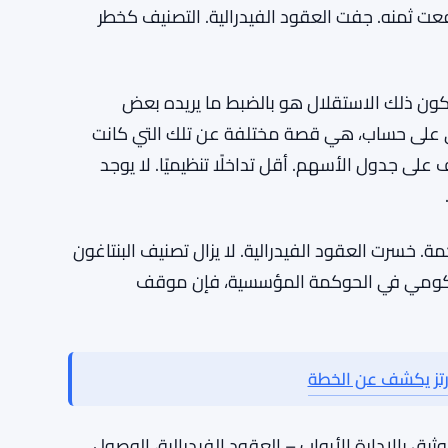
عت ثمنه. جفت العقود الفيدرالية. التصنيف كخطر
كون ذلك الاستقلال هو بالضبط ما يريده بعض
ى على حساب، هي قصة مختلفة عن تلك التي كانت
لأبيض منذ أوائل عام 2025. نظرة أنظف على جدول الأسهم. أقل تداخلًا تنظيميًا. لا يوجد
ل. خسرت في المحكمة. خسرت العقود الفيدرالية. لا يزال تصنيف البنتاغون
 الحكومي في الحوكمة المؤسسية، فإن موقف
تمان الوثيق بالإدارة الأبواب – العقود الفيدرالية، الوصول