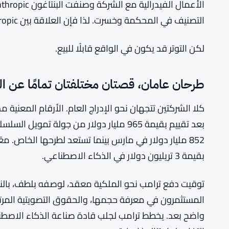
التصنيف في المحكمة وخسرت. لذا فإن العلاقة بين Anthropic وواشنطن، لتلخيصها بلطف، متوترة.
لكن التوتر قد يكون في الواقع قابلًا للبيع.
طرحان عامان، قصتان مختلفتان تمامًا عن 
852 مليار دولار في مارس بينما تستعد لطرحها الخاص. 
بقيمة 3 تريليون دولار في الذكاء الاصطناعي.
المستثمرون في معرفة حجمها، والحقوق التصويتية المرتب
واضح بعد. يخطط ترامب لجلب قادة صناعة الذكاء الاصطناعي