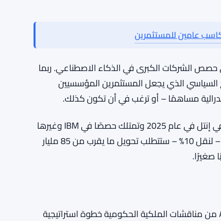
ناتور بيرني ساندرز بالفعل ضريبة بنسبة 50% على حصص الشركات الكبرى في الذكاء الاصطناعي. ربما
يج السياسي الذي يجعل المستثمرين المؤسسيين
الية مساهمًا – أو ترغب في أن تكون كذلك.
سجل الإدارة هنا ليس صفراً. لقد أخذت حصة بنسبة 10% في إنتل في عام 2025 وتمتلك حصصًا في IBM وغيرها
من شركات التكنولوجيا الكمية. حصة مماثلة في OpenAI – لنقل 10% – ستتطلب تحويل ما يقرب من 85 مليار
صغيرًا.
هنا يصبح الأمر مثيرًا للاهتمام. لم يكن استبعاد Anthropic من مناقشات الملكية الحكومية خطوة استراتيجية