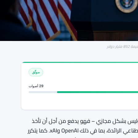
موثّق
29 أصوات
 وليس بشكل مجازي – فهو يدفع من أجل أن تأخذ
الحكومة الأمريكية حصصًا فعلية في شركات الذكاء الاصطناعي الرائدة، بما في ذلك OpenAI وxAI. كما يتكرر