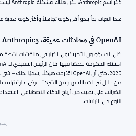
ذكر اسم Anthropic، لكن هناك مشكلة: Anthropic ليست جزءًا فعليًا من هذه المحادثات.
هذا الغياب بدأ يبدو أقل كونه تجاهلاً وأكثر كونه هدية 
OpenAI في محادثات عميقة، وAnthropic خارجها
كان المسؤولون الأمريكيون الكبار في مناقشات نشطة مع
2025. حتى أن OpenAI اقترحت هيكلًا رسمي
من خلال تبرعات بالأسهم من الشركة. عرض إدارة ترامب 
النوع من الترتيبات.
إعلان