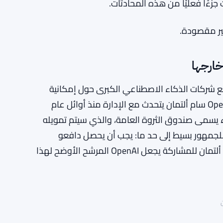
غير مقصودة.
 شركات الذكاء الاصطناعي الكبرى حول إمكانية
امتلاك الحكومة حصصًا فيها. كان الرئيس التنفيذي لـ OpenAI سام ألتمان يتحدث مع الإدارة منذ أوائل عام
ًا لذلك – شيء يسمى صندوق الثروة العامة، والذي سيتم تمويله
للجمهور بسيط إلى حد ما: يجب أن يحصل دافعو
الضرائب على نصيب من أرباح الذكاء الاصطناعي. استعداد ألتمان للمشاركة يجعل OpenAI المرشح الأوضح لهذا