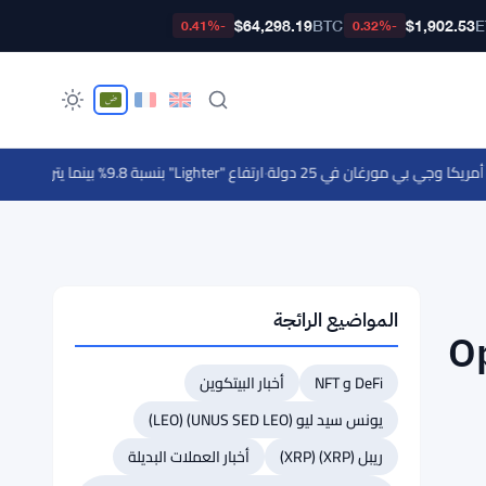
$64,298.19
BTC
$1,902.53
E
-0.41%
-0.32%
جي بي مورغان في 25 دولة
·
ارتفاع "Lighter" بنسبة 9.8% بينما يتراجع "Canton" بنسبة 12.2% - تحركات السوق اليومية 7 أغسطس
المواضيع الرائجة
ناعي يضع OpenAI
DeFi و NFT
أخبار البيتكوين
يونس سيد ليو (UNUS SED LEO) (LEO)
ريبل (XRP) (XRP)
أخبار العملات البديلة