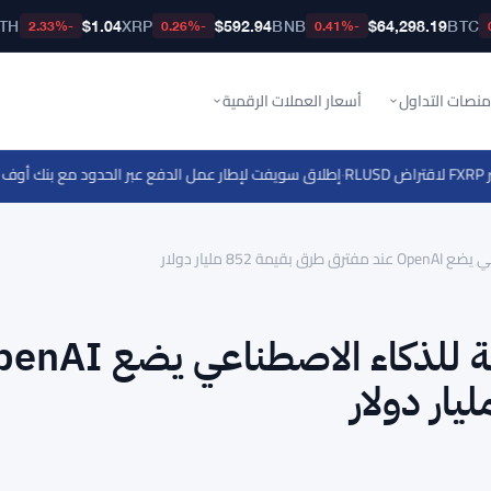
TH
$1.04
XRP
$592.94
BNB
$64,298.19
BTC
-2.33%
-0.26%
-0.41%
منصات التداول
أسعار العملات الرقمية
·
إطلاق سويفت لإطار عمل الدفع عبر الحدود مع بنك أوف أمريكا و
8 مليار دولار
دفع ترامب نحو ملكية الحكومة للذكاء الاصط