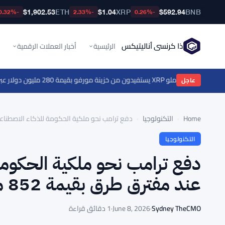
$1,902.53
ETH
$1.04
XRP
$592.94
BNB
-0.32%
-2.33%
-0.26%
ذا كرنسي أناليتيكس
الرئيسية
أخبار العملات الرقمية
زي الأوروبي
·
حاملو XRP يستفيدون من خزينة مورفو بقيمة 280 مليون دولار عبر FXRP لاقتراض RLUSD
عاجل
Home
›
التكنولوجيا
›
دفع ترامب نحو ملكية الحكومة للذكاء الاصطناعي يضع OpenAI عند مفترق طرق بقيمة 52
التكنولوجيا
عند مفترق طرق بقيمة 852 مليار دولار
Sydney TheCMO
·
June 8, 2026
·
1 دقائق قراءة