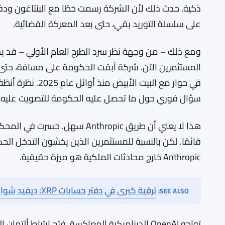
ذكية. حدث ذلك لأن الشركة رسمت خطًا مع البنتاغون ودف
على سلسلة التوريد بقي، حتى بعد المعركة القضائية.
ومع ذلك – من وجهة نظر سرد الطرح العام الأولي – قد ي
المستثمرين الآن. شركة أبقت الحكومة على مسافة، حت
في حوار مع البيت ا
سؤال فوري حول ما تحصل عليه الحكومة للتصويت عليه.
هذا لا يعني أن طريق Anthropic سه
قائمًا. لكن بالنسبة للمستثمرين الذين يخشون التدخل
Anthropic خارج محادثات الملكية هو ميزة حقيقية.
ترقية كبرى في دفتر حسابات XRP: ديفيد شوارتز يكشف عن الخطة
SEE ALSO:
تواجه OpenAI الديناميكية المعاكسة. فتح ارتباط أل