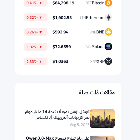
$64,298.19
Bitcoin
▼ -0.41%
BTC
$1,902.53
Ethereum
▼ -0.32%
ETH
$592.94
BNB
▼ -0.26%
BNB
$72.6559
Solana
▼ -1.82%
SOL
$1.0363
XRP
▼ -2.33%
XRP
مقالات ذات صلة
غوغل تؤمن تمويلًا بقيمة 14 مليار دولار
لمراكز بيانات أنثروبيك في تكساس
Aug 5, 2026
علي بابا تطرح نموذج Qwen3.8-Max