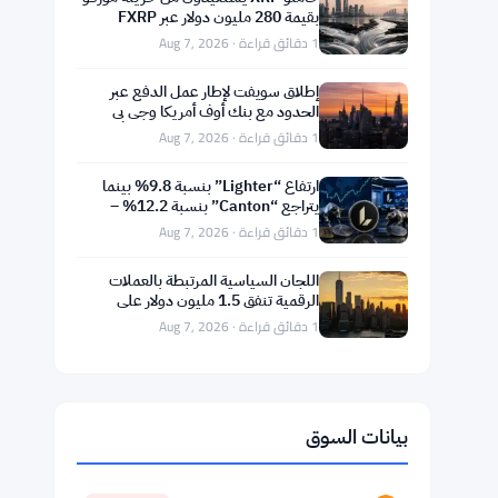
بقيمة 280 مليون دولار عبر FXRP
لاقتراض RLUSD
1 دقائق قراءة · Aug 7, 2026
إطلاق سويفت لإطار عمل الدفع عبر
الحدود مع بنك أوف أمريكا وجي بي
مورغان في 25 دولة
1 دقائق قراءة · Aug 7, 2026
ارتفاع “Lighter” بنسبة 9.8% بينما
يتراجع “Canton” بنسبة 12.2% –
تحركات السوق اليومية 7 أغسطس
1 دقائق قراءة · Aug 7, 2026
اللجان السياسية المرتبطة بالعملات
الرقمية تنفق 1.5 مليون دولار على
سباقات فلوريدا وألاسكا ووايومنغ بعد
1 دقائق قراءة · Aug 7, 2026
تعثر
بيانات السوق