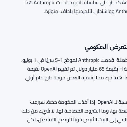
الأعمال الفيدرالية مع الشركة وصنفت البنتاغون Anthropic كخطر على سلسلة التوريد. تحدت Anthropic هذا
التعرض الحكومي
كلا الشركتين تتجهان نحو الإدراج العام. الأرقام المعنية مذهلة. قدمت Anthropic نموذج S-1 سريًا في 1 يونيو،
بعد تقييم بقيمة 965 مليار دولار من جولة تمويل السلسلة H بقيمة 65 مليار دولار. تم تقييم OpenAI بقيمة
معًا، هما جزء مما يسميه البعض موجة طرح عام أولي
توقيت دفع ترامب نحو الملكية معقد، لوصفه بلطف، بالنسبة لـ OpenAI. إذا أخذت الحكومة حصة، سيرغب
طة بها، وما الشروط المصاحبة لها. لا شيء من ذلك
 إلى البيت الأبيض قريبًا لتوضيح التفاصيل، لكن