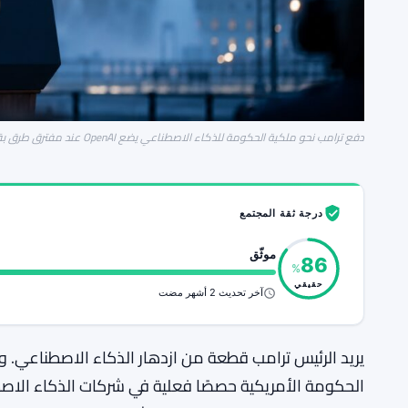
دفع ترامب نحو ملكية الحكومة للذكاء الاصطناعي يضع OpenAI عند مفترق طرق بقيمة 852 مليار دولار
درجة ثقة المجتمع
موثّق
86
%
حقيقي
آخر تحديث 2 أشهر مضت
يريد الرئيس ترامب قطعة من ازدهار الذكاء الاصطناعي.