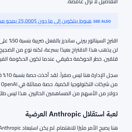
التفاصيل لا تزال غامضة.
هبوط بيتكوين إلى ما دون $25,000 يمحو مكاسب عامين للمستثمرين
SEE ALSO:
اقترح السي
لن يذهب هذا الاقتراح بعيدًا بسرعة، لكنه نوع من الضج
قلقين. خطر الحوكمة حقيقي عندما تكون الحكومة الفيدر
دولار من الأسهم من المساهمين الحاليين. هذا ليس طلبًا 
لعبة استقلال Anthropic العرضية