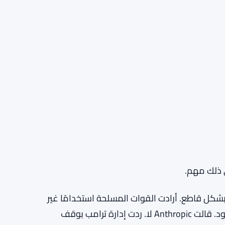
ود الانقسام إلى طلب من البنتاغون رفضته Anthropic بشكل قاطع. أرادت القوات المسلحة استخدامًا غير
مقيد لنموذج الذكاء الاصطناعي الخاص بـ Anthropic، كلود. قالت Anthropic لا. ردت إدارة ترامب بوقف