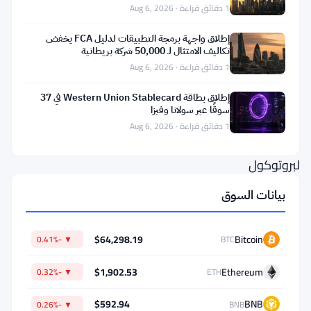
1 دقائق قراءة · Aug 6, 2026
مقابل
الأصول
إطلاق واجهة برمجة التطبيقات لدليل FCA يخفض
تكاليف الامتثال لـ 50,000 شركة بريطانية
المرمزة.
1 دقائق قراءة · Aug 6, 2026
وقد
قدمت
إطلاق بطاقة Western Union Stablecard في 37
سوقًا عبر سولانا وفيزا
الشركة
1 دقائق قراءة · Aug 6, 2026
اقتراحًا
لبروتوكول
إقراض
بيانات السوق
XRPL
—
$64,298.19
Bitcoin
▼ -0.41%
BTC
وهو
إطار
$1,902.53
Ethereum
▼ -0.32%
ETH
عمل
$592.94
BNB
▼ -0.26%
BNB