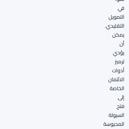
في
التمويل
التقليدي.
يمكن
أن
يؤدي
ترميز
أدوات
الائتمان
الخاصة
إلى
فتح
السيولة
المحبوسة