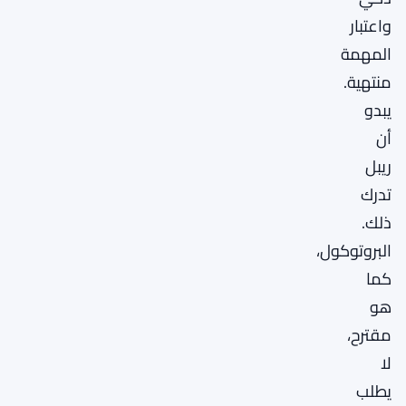
واعتبار
المهمة
منتهية.
يبدو
أن
ريبل
تدرك
ذلك.
البروتوكول،
كما
هو
مقترح،
لا
يطلب