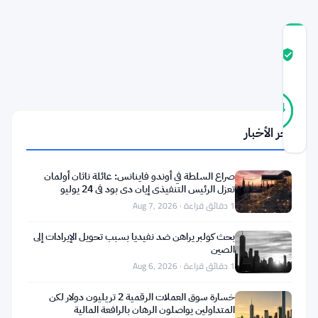
درجة
ثقة
موثّق
المجتمع
47
موثّق
94
أصوات
%
حقيقي
آخر الأخبار
آخر تحديث 1 شهر مضت
تسعى
صراع السلطة في أوندو فاينانس: عائلة ناثان أولمان
تعزل الرئيس التنفيذي إيان دي بود في 24 يوليو
شركة
1 دقائق قراءة · Aug 7, 2026
ريبل
بحث كولبر يراهن ضد نفيديا بسبب تحويل الإيرادات إلى
لتغيير
الصين
كيفية
1 دقائق قراءة · Aug 6, 2026
اقتراض
خسارة سوق العملات الرقمية 2 تريليون دولار لكن
المؤسسات
المتداولين يواصلون الرهان بالرافعة المالية