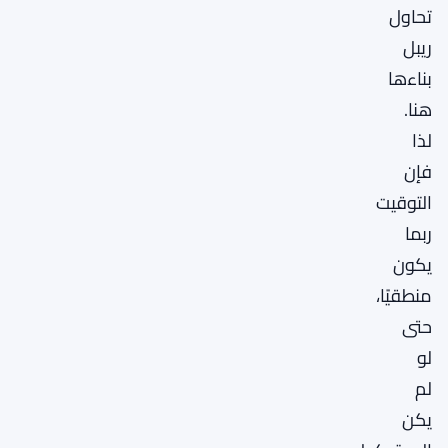
تحاول
ريبل
بناءها
هنا.
لذا
فإن
التوقيت
ربما
يكون
منطقيًا،
حتى
لو
لم
يكن