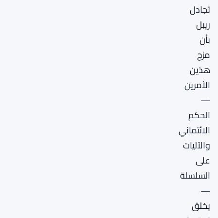
تجادل
ريبل
بأن
مزج
هذين
الأمرين
—
الحكم
الائتماني
والآليات
على
السلسلة
—
يخلق