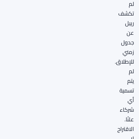
لم
تكشف
ريبل
عن
جدول
زمني
للإطلاق.
لم
يتم
تسمية
أي
شركاء
علنًا.
الاقتراح
لا