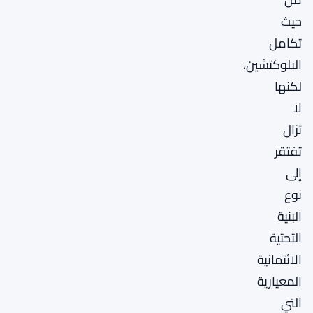
حيث
تكامل
البلوكتشين،
لكنها
لا
تزال
تفتقر
إلى
نوع
البنية
التحتية
الائتمانية
المعيارية
التي