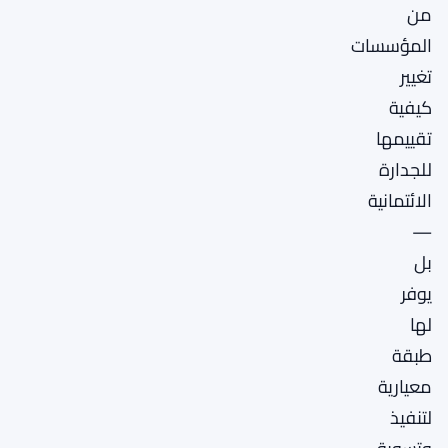
من
المؤسسات
تغيير
كيفية
تقييمها
للجدارة
الائتمانية
—
بل
يوفر
لها
طبقة
معيارية
لتنفيذ