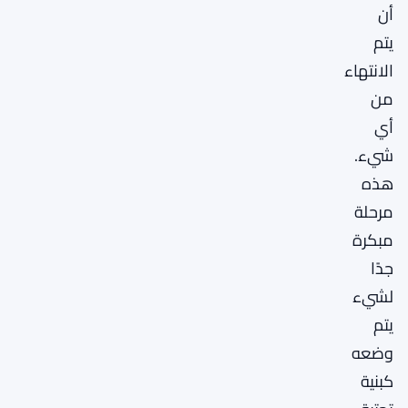
أن
يتم
الانتهاء
من
أي
شيء.
هذه
مرحلة
مبكرة
جدًا
لشيء
يتم
وضعه
كبنية