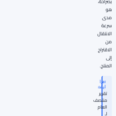
بصراحة،
هو
مدى
سرعة
الانتقال
من
الاقتراح
إلى
المنتج.
اقرأ
أيضًا:
تقرير
منتصف
العام
لـ