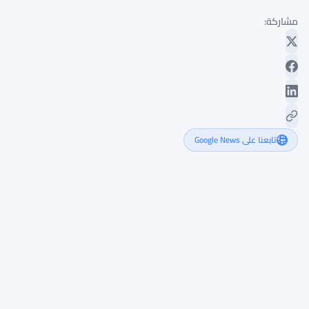
مشاركة:
تابعنا على Google News
ريبل
تستهدف
الإقراض
المؤسسي
عبر
بروتوكول
XRPL
للأصول
المرمزة