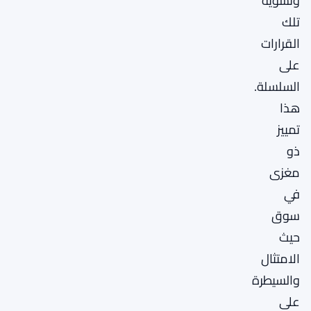
وتسوية
تلك
القرارات
على
السلسلة.
هذا
تمييز
ذو
مغزى
في
سوق
حيث
الامتثال
والسيطرة
على