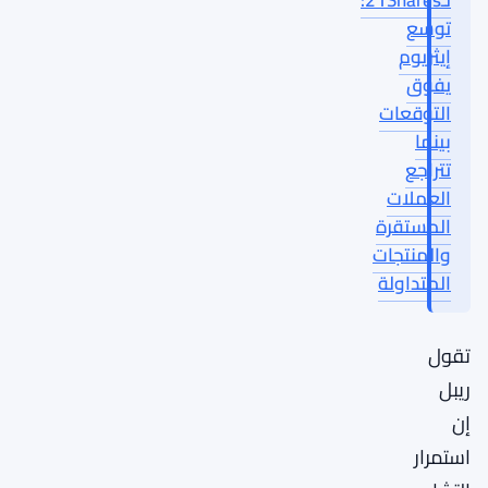
توسع
إيثريوم
يفوق
التوقعات
بينما
تتراجع
العملات
المستقرة
والمنتجات
المتداولة
تقول
ريبل
إن
استمرار