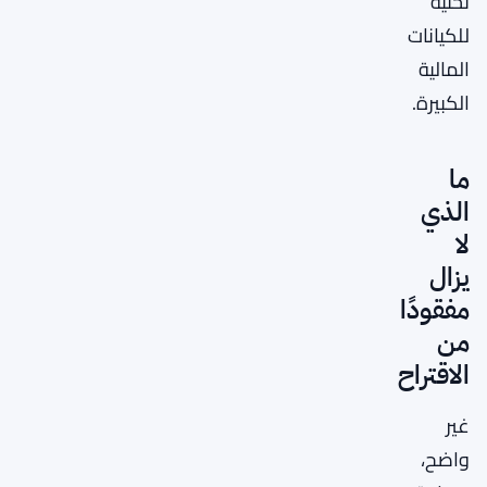
تحتية
للكيانات
المالية
الكبيرة.
ما
الذي
لا
يزال
مفقودًا
من
الاقتراح
غير
واضح،