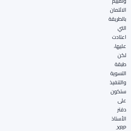
وتقييم
الائتمان
بالطريقة
التي
اعتادت
عليها،
لكن
طبقة
التسوية
والتنفيذ
ستكون
على
دفتر
الأستاذ
XRP.