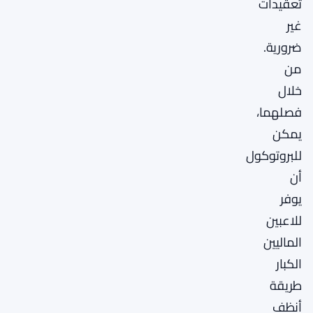
تعقيدات
غير
ضرورية.
من
خلال
فصلهما،
يمكن
للبروتوكول
أن
يوفر
للاعبين
الماليين
الكبار
طريقة
أنظف