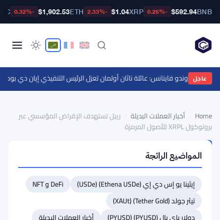
BTC
$1,902.53
ETH
$1.04
XRP
$592.94
BNB
-0.32%
-2.33%
-0.26%
لطة في أوندو فاينانس: عائلة ناثان أولمان تعزل الرئيس التنفيذي إيان دي بود في 24 يوليو
عاجل
Home
›
أخبار العملات البديلة
›
ريبل تستهدف الإقراض المؤسسي عبر
بروتوكول XRPL للأصول المرمزة
أخبار
المواضيع الرائجة
العملات
البديلة
ريبل
إيثينا يو إس دي إي (Ethena USDe) (USDe)
DeFi و NFT
تستهدف
تيثر جولد (Tether Gold) (XAUt)
الإقراض
دولار باي بال (PYUSD) (PYUSD)
أخبار العملات البديلة