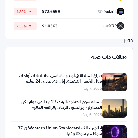
ائتماني
معياري
$72.6559
Solana
▼ -1.82%
SOL
مبني
$1.0363
XRP
▼ -2.33%
XRP
على
دفتر
الأستاذ
مقالات ذات صلة
XRP
الذي
صراع السلطة في أوندو فاينانس: عائلة ناثان أولمان
يبقي
تعزل الرئيس التنفيذي إيان دي بود في 24 يوليو
عملية
Aug 7, 2026
الاكتتاب
خسارة سوق العملات الرقمية 2 تريليون دولار لكن
خارج
المتداولين يواصلون الرهان بالرافعة المالية
Aug 6, 2026
السلسلة.
إطلاق بطاقة Western Union Stablecard في 37
الفكرة
سوقًا عبر سولانا وفيزا