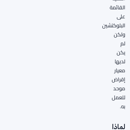
القائمة
على
البلوكتشين
ولكن
لم
يكن
لديها
معيار
إقراض
موحد
للعمل
به.
لماذا