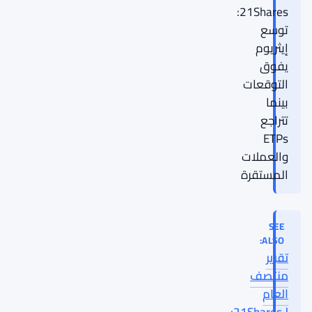
21Shares:
توسع
إيثريوم
يفوق
التوقعات
بينما
تتراجع
ETPs
والعملات
المستقرة
SEE
ALSO:
تقرير
منتصف
العام
لـ21Shares: