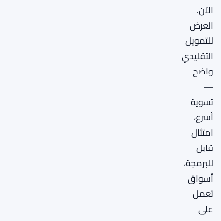
الآن.
العرض
للتمويل
التقليدي
واضح
—
تسوية
أسرع،
امتثال
قابل
للبرمجة،
أسواق
تعمل
على