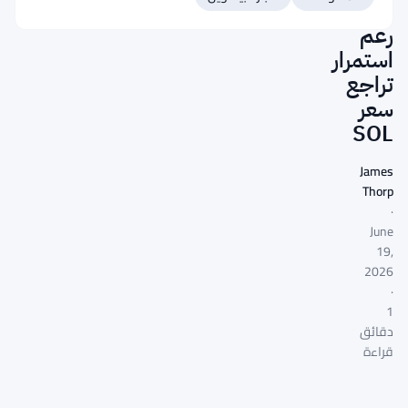
المؤسسية
رغم
استمرار
تراجع
سعر
SOL
James
Thorp
·
June
19,
2026
·
1
دقائق
قراءة