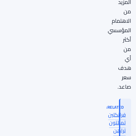
المزيد
من
الاهتمام
المؤسسي
أكثر
من
أي
هدف
سعر
صاعد.
RELATED:
فرانكلين
تمبلتون
تراهن