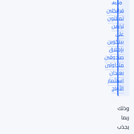
ALSO:
فرانكلين
تمبلتون
تراهن
على
بيتكوين
بإطلاق
صندوقين
متداولين
يعيدان
استثمار
الأرباح
وذلك
ربما
يجذب