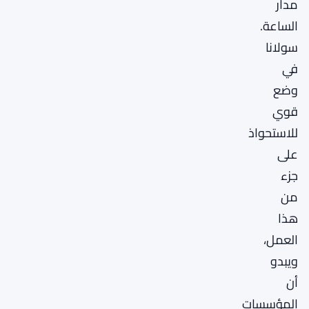
مدار
الساعة.
سولانا
في
وضع
قوي
للاستحواذ
على
جزء
من
هذا
العمل،
ويبدو
أن
المؤسسات