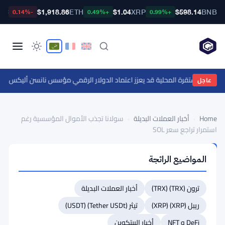
TC
$1,918.86
ETH
$1.04
XRP
$598.14
BNB
-0.14%
+0.49%
+0.99%
ملات المستقرة المحلية قد يعزز اعتماد الدولار الرقمي
·
مؤسس نانسن أليكس سفانفيك يتوقع عدم انخفاض
عاجل
Home
›
أخبار العملات البديلة
›
سولانا تجذب الأموال المؤسسية رغم
استمرار تراجع سعر SOL
أخبار
المواضيع الرائجة
العملات
البديلة
سولانا
ترون (TRX) (TRX)
أخبار العملات البديلة
تجذب
ريبل (XRP) (XRP)
تيثر (Tether USDt) (USDT)
الأموال
DeFi و NFT
أخبار البيتكوين