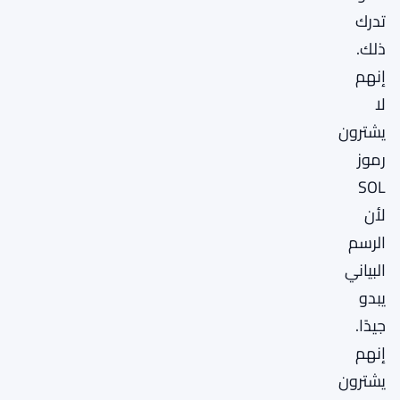
تدرك
ذلك.
إنهم
لا
يشترون
رموز
SOL
لأن
الرسم
البياني
يبدو
جيدًا.
إنهم
يشترون