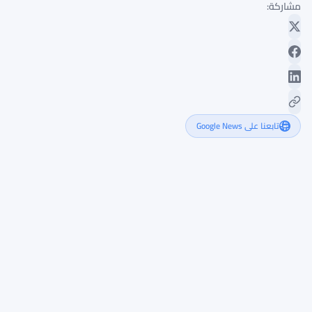
مشاركة:
تابعنا على Google News
سولانا
تجذب
الأموال
المؤسسية
رغم
استمرار
تراجع
سعر
SOL