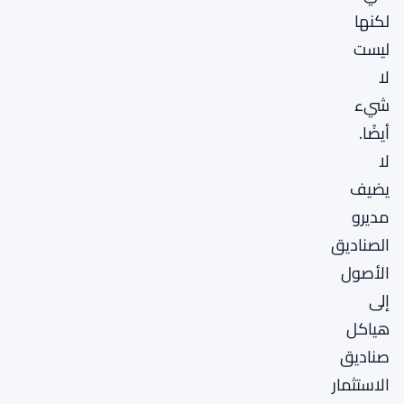
لكنها
ليست
لا
شيء
أيضًا.
لا
يضيف
مديرو
الصناديق
الأصول
إلى
هياكل
صناديق
الاستثمار