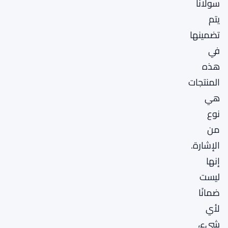
سولانا
يتم
تضمينها
في
هذه
المنتجات
هي
نوع
من
الإشارة.
إنها
ليست
ضمانًا
لأي
شيء،