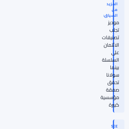
المزيد
من
السياق:
موديز
تجلب
تصنيفات
الائتمان
على
السلسلة
بينما
سولانا
تحقق
صفقة
مؤسسية
كبيرة
SEE