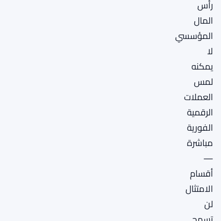
رأس
المال
المؤسسي
لا
يمكنه
لمس
العملات
الرقمية
الفورية
مباشرة
—
أقسام
الامتثال
لن
تسمح