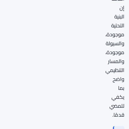
إن
البنية
التحتية
موجودة،
والسيولة
موجودة،
والمسار
التنظيمي
واضح
بما
يكفي
للمضي
قدمًا.