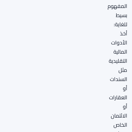
المفهوم
بسيط
للغاية:
أخذ
الأدوات
المالية
التقليدية
مثل
السندات
أو
العقارات
أو
الائتمان
الخاص