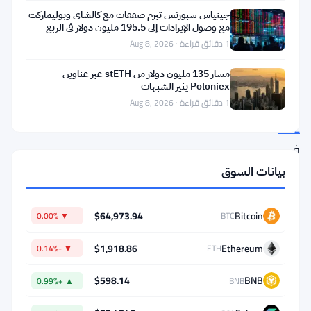
جينياس سبورتس تبرم صفقات مع كالشاي وبوليماركت
في
مع وصول الإيرادات إلى 195.5 مليون دولار في الربع
البنية
الثاني
1 دقائق قراءة · Aug 8, 2026
التحتية.
مسار 135 مليون دولار من stETH عبر عناوين
يستمر
Poloniex يثير الشبهات
1 دقائق قراءة · Aug 8, 2026
سعر
SOL
في
الانخفاض،
بيانات السوق
لكن
المستثمرين
$64,973.94
Bitcoin
▼ 0.00%
BTC
الكبار
$1,918.86
Ethereum
▼ -0.14%
ETH
يواصلون
الظهور،
$598.14
BNB
▲ +0.99%
BNB
مدفوعين