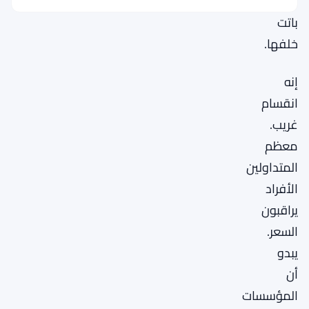
ربما
باتت
خلفها.
إنه
انقسام
غريب.
معظم
المتداولين
الأفراد
يراقبون
السعر.
يبدو
أن
المؤسسات