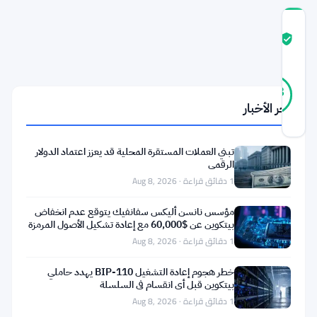
درجة
ثقة
موثّق
المجتمع
18
موثّق
83
أصوات
%
آخر الأخبار
حقيقي
آخر تحديث 2 أشهر مضت
تبني العملات المستقرة المحلية قد يعزز اعتماد الدولار
المؤسسات
الرقمي
تستثمر
1 دقائق قراءة · Aug 8, 2026
في
مؤسس نانسن أليكس سفانفيك يتوقع عدم انخفاض
سولانا،
بيتكوين عن $60,000 مع إعادة تشكيل الأصول المرمزة
للبلوكتشين
1 دقائق قراءة · Aug 8, 2026
وليس
في
خطر هجوم إعادة التشغيل BIP-110 يهدد حاملي
بيتكوين قبل أي انقسام في السلسلة
السعر
1 دقائق قراءة · Aug 8, 2026
بل