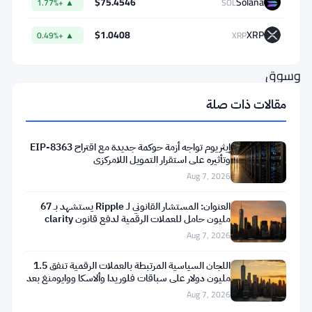
$75.4546
Solana
▲ +1.77%
SOL
بالأصول
الواقعية
$1.0408
XRP
▲ +0.49%
XRP
المرمزة،
وسوق
صناديق
مقالات ذات صلة
الاستثمار
المتداولة
إيثريوم تواجه أزمة حوكمة جديدة مع اقتراح EIP-8363
(ETF)
وتأثيره على استقرار التمويل اللامركزي
Aug 7, 2026
المتنامي،
والاعتقاد
العنوان: المستشار القانوني لـ Ripple يستشهد بـ 67
مليون حامل للعملات الرقمية لدفع قانون clarity
بأن
Aug 7, 2026
أصعب
أيام
اللجان السياسية المرتبطة بالعملات الرقمية تنفق 1.5
مليون دولار على سباقات فلوريدا وألاسكا ووايومنغ بعد
الشبكة
تعثر
Aug 7, 2026