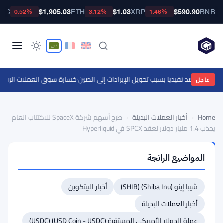
BTC
$1,905.03
ETH
$1.03
XRP
$590.90
BNB
-0.52%
-3.12%
-1.46%
بر يراهن ضد نفيديا بسبب تحويل الإيرادات إلى الصين
·
خسارة سوق العملات الرقمية 2 تريليون دولار لكن المتداولين يواصلون الرهان بالرافعة ال
عاجل
Home
›
أخبار العملات البديلة
›
طرح أسهم شركة SpaceX للاكتتاب العام
يجذب 1.4 مليار دولار لعقد SPCX في Hyperliquid
أخبار
المواضيع الرائجة
العملات
البديلة
طرح
شيبا إينو (Shiba Inu) (SHIB)
أخبار البيتكوين
أسهم
أخبار العملات البديلة
شركة
عملة الدولار الأمريكي المستقرة (USD Coin - USDC) (USDC)