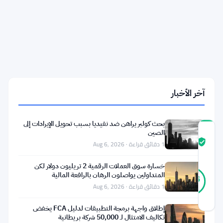
SpaceX
للاكتتاب
العام
يجذب
1.4
مليار
دولار
لعقد
SPCX
في
آخر الأخبار
Hyperliquid
بحث كولبر يراهن ضد نفيديا بسبب تحويل الإيرادات إلى
الصين
درجة
ثقة
موثّق
1 دقائق قراءة · Aug 6, 2026
المجتمع
خسارة سوق العملات الرقمية 2 تريليون دولار لكن
25
المتداولين يواصلون الرهان بالرافعة المالية
موثّق
96
أصوات
%
1 دقائق قراءة · Aug 6, 2026
حقيقي
آخر تحديث 2 أشهر مضت
إطلاق واجهة برمجة التطبيقات لدليل FCA يخفض
تكاليف الامتثال لـ 50,000 شركة بريطانية