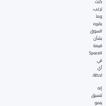
كنت
ترغب،
وما
يقرره
السوق
بشأن
قيمة
SpaceX
في
أي
لحظة.
إنه
تنسيق
ينمو