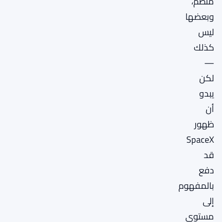
منظم،
وبعضها
ليس
كذلك
—
لكن
يبدو
أن
ظهور
SpaceX
قد
دفع
بالمفهوم
إلى
مستوى