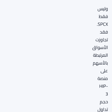
وليس
فقط
SPCX.
فقد
تجاوزت
الأسواق
المرتبطة
بالأسهم
على
منصة
HIP-
3
حجم
تداول