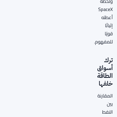
ولحظة
SpaceX
أعطته
إثباتًا
قويًا
للمفهوم.
ترك
أسواق
الطاقة
خلفها
المقارنة
بين
النفط