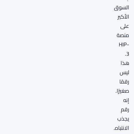
السوق
الأكبر
على
منصة
HIP-
3.
هذا
ليس
رقمًا
صغيرًا.
إنه
رقم
يجذب
الانتباه.