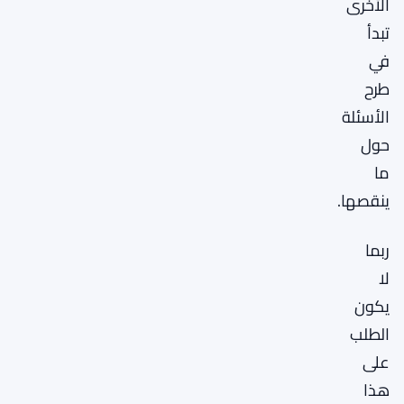
الأخرى
تبدأ
في
طرح
الأسئلة
حول
ما
ينقصها.
ربما
لا
يكون
الطلب
على
هذا