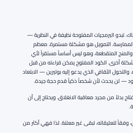
الهيئة الفرنسية للأسواق المالية تمنح شركات العملات الرقمية حتى 30 يونيو للحصول على ترخيص
ر بيرس تدعم أدوات الخصوصية في العملات الرقمية
. تبدو البرمجيات المفتوحة نظيفة في النظرية —
الممارسة. التمويل هو مشكلة مستمرة. معظم
المنح المتقطعة، وهو ليس أساساً مستقراً لأي
 مشكلة أخرى. الكود المفتوح يمكن قراءته من قبل