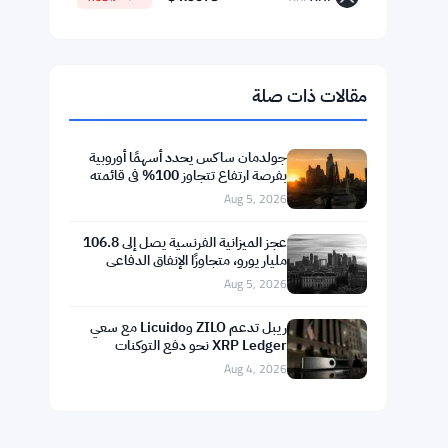
$64,795.61
Bitcoin
▲ +1.03%
BTC
$1,917.26
Ethereum
▲ +2.41%
ETH
$598.34
BNB
▲ +0.83%
BNB
$74.3180
Solana
▲ +0.29%
SOL
$1.0675
XRP
▼ -1.03%
XRP
مقالات ذات صلة
جولدمان ساكس يحدد أسهمًا أوروبية
بفرصة ارتفاع تتجاوز 100% في قائمته
Aug 5, 2026