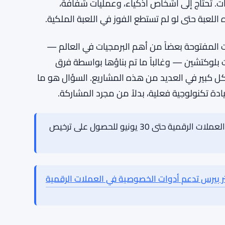
ضعيف. لم تنتج القارة أي شيء قريب من عمالقة
اعية أو الهواتف المحمولة. تميل غرائزها التنظيمية
ترام في دوائر الخصوصية، فإنه لم يزرع بالضبط جيلاً من
ة. لا تحتاج إلى ميزانية تريليون دولار للمساهمة في
بيانات. تحتاج إلى أشخاص أذكياء، وعمليات شفافة،
اللعبة حتى لو لم تستطع الفوز في اللعبة الملكية.
المفتوحة بعضاً من أهم البرمجيات في العالم —
ت بلوكتشين — وغالباً ما تم بناؤها بواسطة فرق
ل كبير في العديد من هذه المشاريع. السؤال هو ما
 تكنولوجية فعلية، بدلاً من مجرد المشاركة.