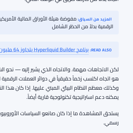
الجميع، بما في ذلك الأشخاص الذين لا تريدهم أن يقرؤوه. 
عن النماذج الملكية التي حددت التكنولوجيا للشركات لعق
يحتاج إلى دعم هيكلي. أموال حقيقية. سياسة تكافئ الانفتا
يرى القطاع الخاص حالة عمل، وليس مجرد حالة أيديولوجية
لم يقدم بوتيرين تفاصيل عن كيفية تحقيق ذلك. التفاصيل، 
اتجاه بدلاً من خارطة طريق في الوقت الحالي.
المزيد من السياق:
الرقمية بدلاً من الحظر الشامل
برنامج Hyperliquid Builder يتجاوز 64 مليون دولار مع تقدم Phantom وBased في السباق
READ ALSO:
لكن الاتجاهات مهمة. والاتجاه الذي يشير إليه — نحو الشف