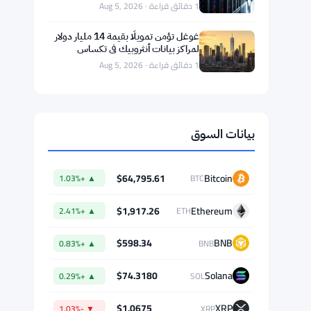
آرثر هايز يتوقع وصول بيتكوين إلى مليون
دولار إذا قضى الذكاء الاصطناعي على
الوظائف المكتبية
1 دقائق قراءة · Aug 6, 2026
أسعار الذهب تصل لأعلى مستوى في ستة
أسابيع مع شراء الصين 82 طنًا وتوقف
بيتكوين
1 دقائق قراءة · Aug 5, 2026
اختراق محفظة Coldcard يسحب 114
مليون دولار من 5200 محفظة ويزيد من
جاذبية صناديق ETF
1 دقائق قراءة · Aug 5, 2026
غوغل تؤمن تمويلًا بقيمة 14 مليار دولار
لمراكز بيانات أنثروبيك في تكساس
1 دقائق قراءة · Aug 5, 2026
بيانات السوق