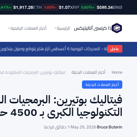
$1,917.26
ETH
$1.07
XRP
$598.34
BNB
+2.41%
-1.03%
+0.83%
ذا كرنسي أناليتيكس
الرئيسية
أخبار العملات الرقمية
·
آرثر هايز يتوقع وصول بيتكوين إل
عاجل
Home
›
أخبار العملات البديلة
›
فيتاليك بوتيرين: البرمجيات المفتوحة قد تقلل
أخبار العملات البديلة
فيتاليك بوتيرين: البرمجيات ا
التكنولوجيا الكبرى بـ 4500 حالة
Bruce Buterin
·
May 29, 2026
·
1 دقائق قراءة