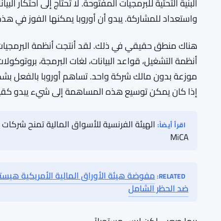
موقع أوروبا في المشهد التكنولوجي العالمي، ببساطة، 
المنصات التي تهيمن على السحابة والبحث والشبكات الاجتم
نحو التقييد بدلاً من الإبداع. وبينما أكسبها ذلك بعض الاح
شركات التكنولوجيا الرائدة في العالم.
حجة بوتيرين هي أن البرمجيات المفتوحة تتجنب هذه المشكل
البنية التحتية للبرمجيات المفتوحة. لا تحتاج إلى احتكار ال
واستعداد للمشاركة. يبدو أن أوروبا يمكنها الفوز في هذه 
هناك منطق حقيقي في ذلك. لقد أنتجت أنظمة البرمجيات 
أنظمة التشغيل، قواعد البيانات، لغات البرمجة، بروتوكولا
موزعة بدون مالك شركة واحد. تساهم أوروبا بالفعل بشك
إذا كان يمكن توسيع هذه المساهمة إلى شيء يبدو كقيادة