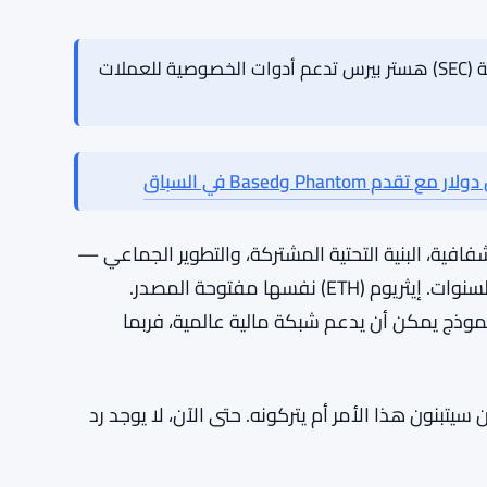
والتحول الثقافي الذي يدعو إليه بوتيرين — الابتعاد
ود — لن يحدث لأن شخصاً ذكياً قدم حجة جيدة.
ح بدلاً من مجرد معاقبة الانغلاق. ويحتاج إلى أن
.
وفقاً لتعليقاته، تبقى غير معلنة. لذا فهي أكثر من
مفوضة هيئة الأوراق المالية الأمريكية (SEC) هستر بيرس تدعم أدوات الخصوصية للعملات
افية، البنية التحتية المشتركة، والتطوير الجماعي —