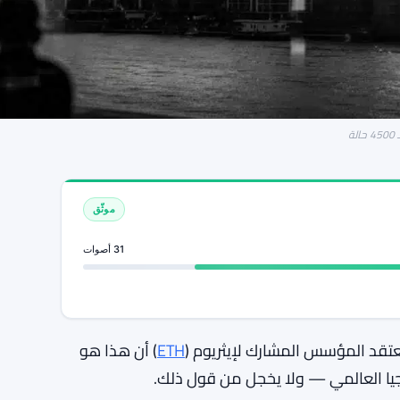
ة
موثّق
31 أصوات
. يعتقد المؤسس المشارك لإيثريوم (
ETH
) أن هذا هو
جيا العالمي — ولا يخجل من قول ذلك.