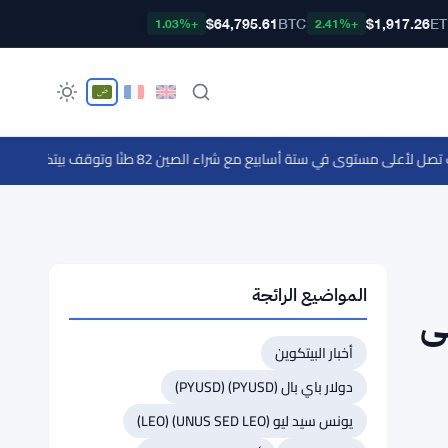
$64,795.61
BTC
$1,917.26
E
+1.03%
+2.41%
لى مستوى في ستة أسابيع مع شراء الصين 82 طنًا وتوقف بيتكوين
·
اختراق محفظة Coldcard يسحب 114 مليون د
المواضيع الرائجة
ى
أخبار البيتكوين
دولار باي بال (PYUSD) (PYUSD)
يونس سيد ليو (UNUS SED LEO) (LEO)