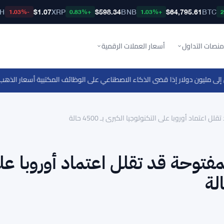
TH
$1.07
XRP
$598.34
BNB
$64,795.61
BTC
-1.03%
+0.83%
+1.03%
منصات التداول
أسعار العملات الرقمية
ى مليون دولار إذا قضى الذكاء الاصطناعي على الوظائف المكتبية
·
أسعار الذهب تصل لأع
 اعتماد أوروبا على التكنولوجيا الكبرى بـ 4500 حالة
لمفتوحة قد تقلل اعتماد أوروبا عل