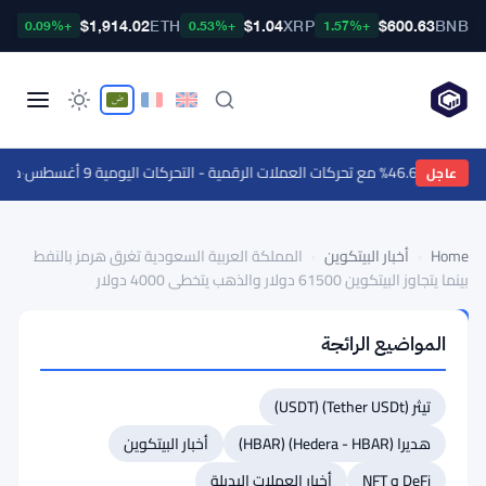
TC
$1,914.02
ETH
$1.04
XRP
$600.63
BNB
+0.09%
+0.53%
+1.57%
ت العملات الرقمية - التحركات اليومية 9 أغسطس
·
مجلس الشيوخ 
عاجل
Home
›
أخبار البيتكوين
›
المملكة العربية السعودية تغرق هرمز بالنفط
بينما يتجاوز البيتكوين 61500 دولار والذهب يتخطى 4000 دولار
أخبار
المواضيع الرائجة
البيتكوين
المملكة
تيثر (Tether USDt) (USDT)
العربية
هديرا (Hedera - HBAR) (HBAR)
السعودية
أخبار البيتكوين
تغرق
DeFi و NFT
أخبار العملات البديلة