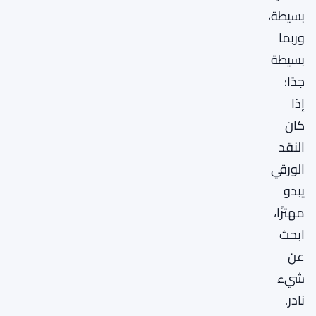
بسيطة،
وربما
بسيطة
جدًا:
إذا
كان
النقد
الورقي
يبدو
مهتزًا،
ابحث
عن
شيء
نادر.