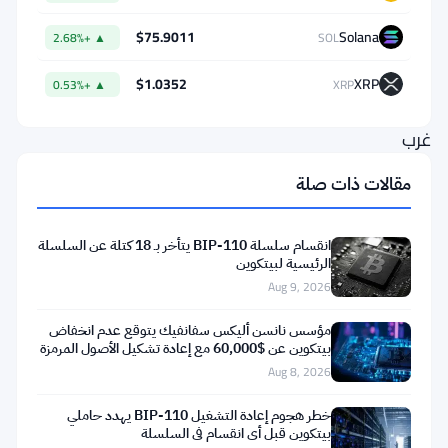
الذي
حدث
$75.9011
Solana
▲ +2.68%
SOL
هبط
$1.0352
XRP
▲ +0.53%
XRP
خام
غرب
تكساس
مقالات ذات صلة
الوسيط
إلى
انقسام سلسلة BIP-110 يتأخر بـ 18 كتلة عن السلسلة
أقل
الرئيسية لبيتكوين
Aug 9, 2026
من
$68
مؤسس نانسن أليكس سفانفيك يتوقع عدم انخفاض
بيتكوين عن $60,000 مع إعادة تشكيل الأصول المرمزة
للبرميل
للبلوكتشين
Aug 8, 2026
—
وهو
خطر هجوم إعادة التشغيل BIP-110 يهدد حاملي
بيتكوين قبل أي انقسام في السلسلة