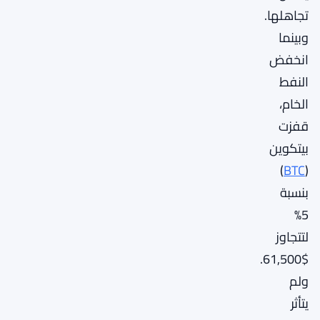
تجاهلها.
وبينما
انخفض
النفط
الخام،
قفزت
بيتكوين
)
BTC
(
بنسبة
5%
لتتجاوز
$61,500.
ولم
يتأثر