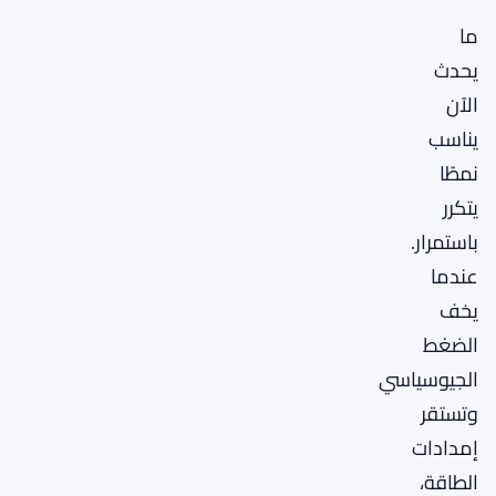
ما
يحدث
الآن
يناسب
نمطًا
يتكرر
باستمرار.
عندما
يخف
الضغط
الجيوسياسي
وتستقر
إمدادات
الطاقة،