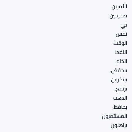
الأمرين
صحيحين
في
نفس
الوقت.
النفط
الخام
ينخفض.
بيتكوين
ترتفع.
الذهب
يحافظ.
المستثمرون
يراهنون