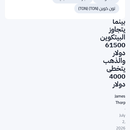
هرمز
تون كوين (TON) (TON)
بالنفط
بينما
يتجاوز
البيتكوين
61500
دولار
والذهب
يتخطى
4000
دولار
James
Thorp
·
July
2,
2026