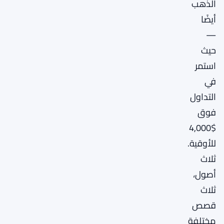
الذهب
أيضًا
—
حيث
استمر
في
التداول
فوق
$4,000
للأوقية.
ثلاث
أصول،
ثلاث
قصص
مختلفة