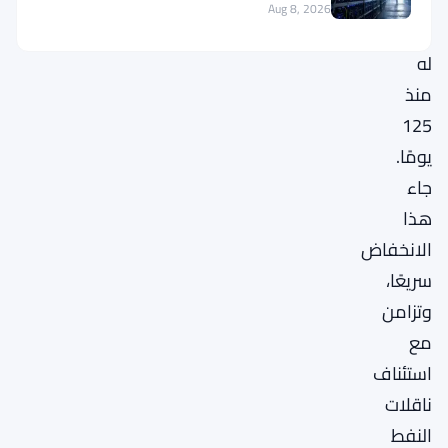
أدنى
Aug 8, 2026
مستوى
له
منذ
125
يومًا.
جاء
هذا
الانخفاض
سريعًا،
وتزامن
مع
استئناف
ناقلات
النفط