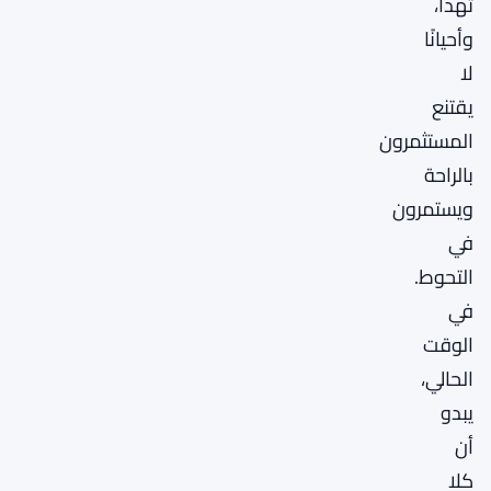
تهدأ،
وأحيانًا
لا
يقتنع
المستثمرون
بالراحة
ويستمرون
في
التحوط.
في
الوقت
الحالي،
يبدو
أن
كلا