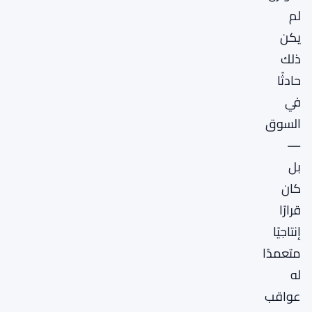
لم
يكن
ذلك
حادثًا
في
السوق
—
بل
كان
قرارًا
إنتاجيًا
متعمدًا
له
عواقب