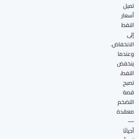
تميل
أسعار
النفط
إلى
الانخفاض.
وعندما
ينخفض
النفط،
تصبح
قصة
التضخم
معقدة
—
أحيانًا