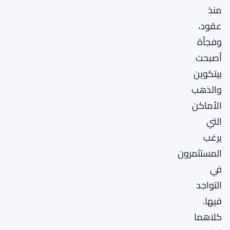
منذ
عقود،
وفجأة
أصبحت
بيتكوين
والذهب
الأماكن
التي
يرغب
المستثمرون
في
التواجد
فيها.
كلاهما