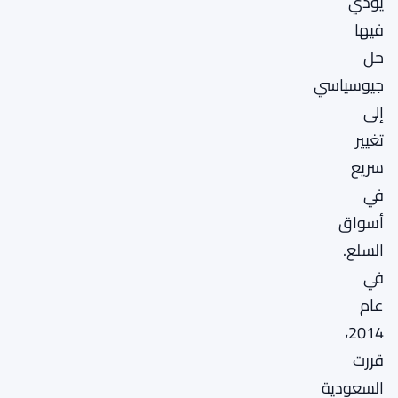
يؤدي
فيها
حل
جيوسياسي
إلى
تغيير
سريع
في
أسواق
السلع.
في
عام
2014،
قررت
السعودية