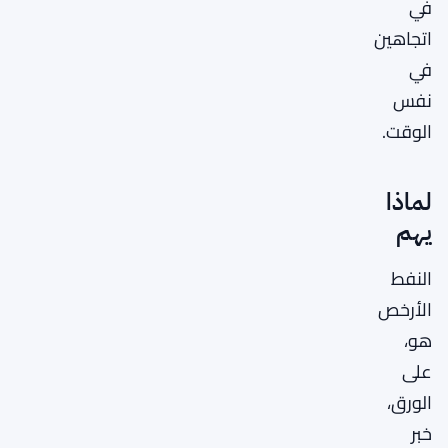
في
اتجاهين
في
نفس
الوقت.
لماذا
يهم
النفط
الأرخص
هو،
على
الورق،
خبر