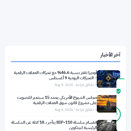
تغرق
هرمز
بالنفط
بينما
يتجاوز
البيتكوين
61500
دولار
والذهب
يتخطى
آخر الأخبار
4000
دولار
أوديرا تقفز بنسبة 46.6% مع تحركات العملات الرقمية
– التحركات اليومية 9 أغسطس
1 دقائق قراءة · Aug 9, 2026
درجة
ثقة
موثّق
مجلس الشيوخ الأمريكي يحدد 15 سبتمبر للتصويت
المجتمع
على مشروع قانون سوق العملات الرقمية
37
1 دقائق قراءة · Aug 9, 2026
موثّق
84
أصوات
%
حقيقي
انقسام سلسلة BIP-110 يتأخر بـ 18 كتلة عن السلسلة
آخر تحديث 1 شهر مضت
الرئيسية لبيتكوين