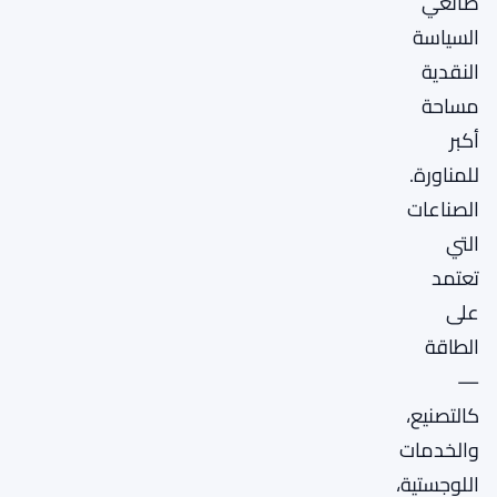
صانعي
السياسة
النقدية
مساحة
أكبر
للمناورة.
الصناعات
التي
تعتمد
على
الطاقة
—
كالتصنيع،
والخدمات
اللوجستية،