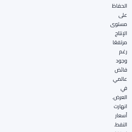
الحفاظ
على
مستوى
الإنتاج
مرتفعًا
رغم
وجود
فائض
عالمي
في
العرض.
انهارت
أسعار
النفط.