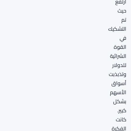
ارتفع
حيث
تم
التشكيك
في
القوة
الشرائية
للدولار
وتذبذبت
أسواق
الأسهم
بشكل
كبير.
كانت
الفكرة