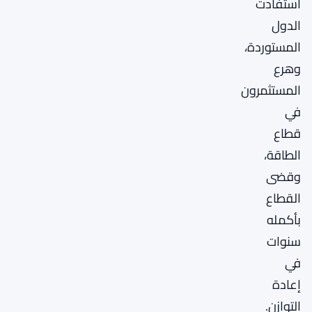
استفادت
الدول
المستوردة،
وهرع
المستثمرون
في
قطاع
الطاقة،
وقضى
القطاع
بأكمله
سنوات
في
إعادة
التوازن.