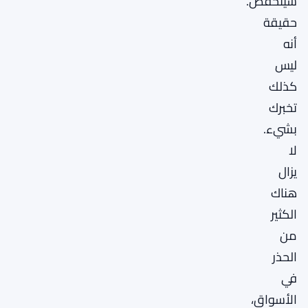
سينخفض.
حقيقة
أنه
ليس
كذلك
تخبرك
بشيء.
لا
يزال
هناك
الكثير
من
الحذر
في
الأسواق،