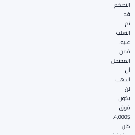
التضخم
قد
تم
التغلب
عليه،
فمن
المحتمل
أن
الذهب
لن
يكون
فوق
$4,000.
كان