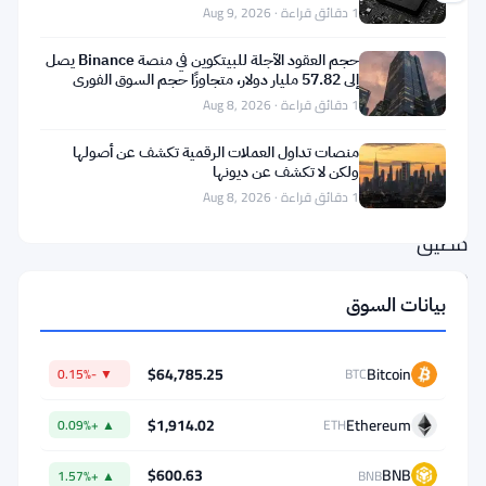
1 دقائق قراءة · Aug 9, 2026
قرار
حجم العقود الآجلة للبيتكوين في منصة Binance يصل
السعودية
إلى 57.82 مليار دولار، متجاوزًا حجم السوق الفوري
بثمانية أضعاف
بزيادة
1 دقائق قراءة · Aug 8, 2026
صادرات
منصات تداول العملات الرقمية تكشف عن أصولها
النفط
ولكن لا تكشف عن ديونها
1 دقائق قراءة · Aug 8, 2026
عبر
مضيق
هرمز
بيانات السوق
يطرح
مفارقة
مثيرة:
$64,785.25
Bitcoin
▼ -0.15%
BTC
$1,914.02
Ethereum
▲ +0.09%
ETH
ما
$600.63
BNB
▲ +1.57%
BNB