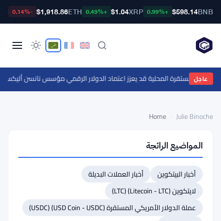
TC
$1,918.86
ETH
$1.04
XRP
$598.14
BNB
-0.14%
+0.49%
+0.99%
العملات المستقرة المحلية قد يعزز اعتماد الدولار الرقمي
·
مؤسس نانسن أليكس سفانفيك يتوقع عدم ان
عاجل
Home
›
Julie Binoche
المواضيع الرائجة
Julie Binoche
أخبار البيتكوين
أخبار العملات البديلة
محرر
·
5465 مقالات
لايتكوين (Litecoin - LTC) (LTC)
تُعَدّ جولي صحفية مرموقة في
مجال العملات المشفرة، وتتمتع
عملة الدولار الأمريكي المستقرة (USD Coin - USDC) (USDC)
بشغف لاكتشاف أحدث الاتجاهات