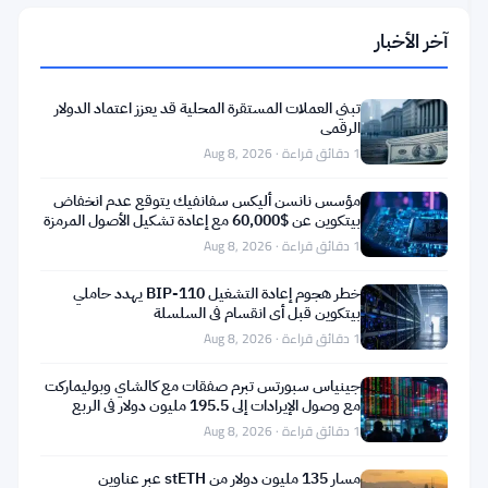
الاتحاد
الأوروبي
آخر الأخبار
يفرض
عقوبات
1
Jul
على
25,
·
دقائق
تبني العملات المستقرة المحلية قد يعزز اعتماد الدولار
منصة
2026
قراءة
الرقمي
العملات
HTX
المستقرة
1 دقائق قراءة · Aug 8, 2026
ضمن
18
مؤسس نانسن أليكس سفانفيك يتوقع عدم انخفاض
كيانًا
إعادة
بيتكوين عن $60,000 مع إعادة تشكيل الأصول المرمزة
للعملات
تقديم
للبلوكتشين
1 دقائق قراءة · Aug 8, 2026
الرقمية
wise
مرتبطة
لطلب
1
Jul
خطر هجوم إعادة التشغيل BIP-110 يهدد حاملي
بانتهاكات
ميثاق
24,
·
دقائق
بيتكوين قبل أي انقسام في السلسلة
أخبار
روسيا
مصرفي
2026
قراءة
العملات
1 دقائق قراءة · Aug 8, 2026
أمريكي
البديلة
مع
جينياس سبورتس تبرم صفقات مع كالشاي وبوليماركت
فتح
مع وصول الإيرادات إلى 195.5 مليون دولار في الربع
قانون
صناديق
الثاني
1 دقائق قراءة · Aug 8, 2026
genius
XRP
مسارًا
المتداولة
مسار 135 مليون دولار من stETH عبر عناوين
جديدًا
في