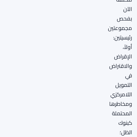
الآن
بفحص
مجموعتين
رئيسيتين:
أولاً،
الإقراض
والاقتراض
في
التمويل
اللامركزي
ومخاطرها
المحتملة
كبنوك
الظل؛