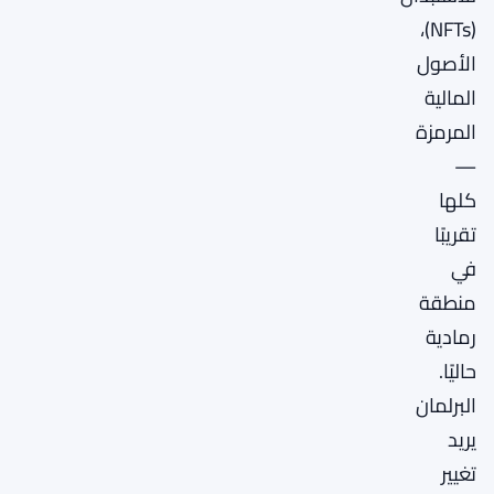
(NFTs)،
الأصول
المالية
المرمزة
—
كلها
تقريبًا
في
منطقة
رمادية
حاليًا.
البرلمان
يريد
تغيير