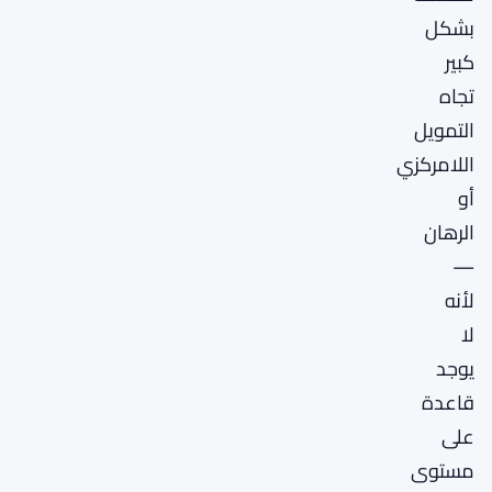
بشكل
كبير
تجاه
التمويل
اللامركزي
أو
الرهان
—
لأنه
لا
يوجد
قاعدة
على
مستوى