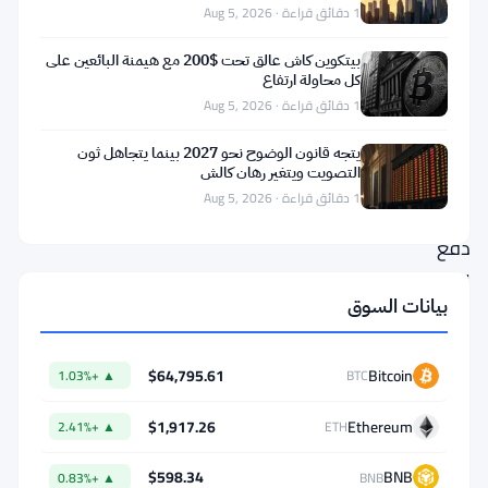
من
1 دقائق قراءة · Aug 5, 2026
تطبيق
بيتكوين كاش عالق تحت $200 مع هيمنة البائعين على
MiCA
كل محاولة ارتفاع
1 دقائق قراءة · Aug 5, 2026
في
الأول
يتجه قانون الوضوح نحو 2027 بينما يتجاهل ثون
التصويت ويتغير رهان كالش
من
1 دقائق قراءة · Aug 5, 2026
يوليو،
دفع
المشرعون
بيانات السوق
اللجنة
الأوروبية
$64,795.61
Bitcoin
▲ +1.03%
BTC
لتحديد
الفجوات
$1,917.26
Ethereum
▲ +2.41%
ETH
التنظيمية
$598.34
BNB
▲ +0.83%
BNB
في