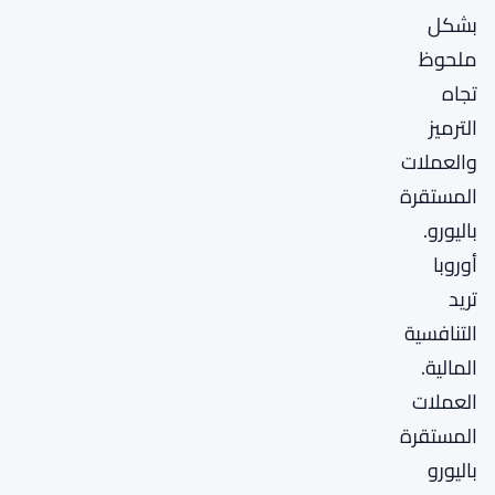
بشكل
ملحوظ
تجاه
الترميز
والعملات
المستقرة
باليورو.
أوروبا
تريد
التنافسية
المالية.
العملات
المستقرة
باليورو