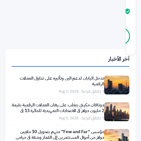
درجة
ثقة
موثّق
المجتمع
45
موثّق
91
أصوات
%
حقيقي
آخر تحديث 4 أسابيع مضت
آخر الأخبار
لم
ينتظر
تدخل اليابان لدعم الين وتأثيره على تداول العملات
البرلمان
الرقمية
1 دقائق قراءة · Aug 5, 2026
الأوروبي
طويلًا.
دونافان مكيني يتغلب على رهان العملات الرقمية بقيمة
2 مليون دولار في الانتخابات التمهيدية للدائرة 13 في
بعد
ميشيغان
1 دقائق قراءة · Aug 5, 2026
أيام
مؤسس “Few and Far” متهم بتحويل 10 ملايين
فقط
دولار من أموال المستثمرين إلى القمار وشقة في ميامي