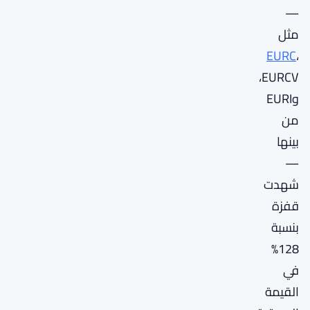
—
مثل
EURC
،
EURCV،
وEURI
من
بينها
—
شهدت
قفزة
بنسبة
128%
في
القيمة