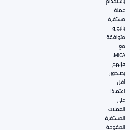
باستخدام
عملة
مستقرة
باليورو
متوافقة
مع
MiCA،
فإنهم
يصبحون
أقل
اعتمادًا
على
العملات
المستقرة
المقومة