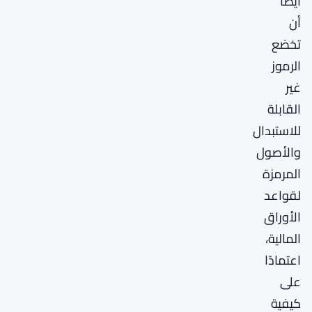
أيضًا
أن
تخضع
الرموز
غير
القابلة
للاستبدال
والأصول
المرمزة
لقواعد
الأوراق
المالية،
اعتمادًا
على
كيفية