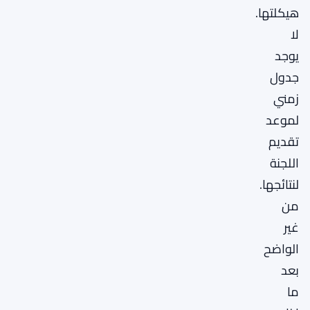
هيكلتها.
لا
يوجد
جدول
زمني
لموعد
تقديم
اللجنة
لنتائجها.
من
غير
الواضح
بعد
ما