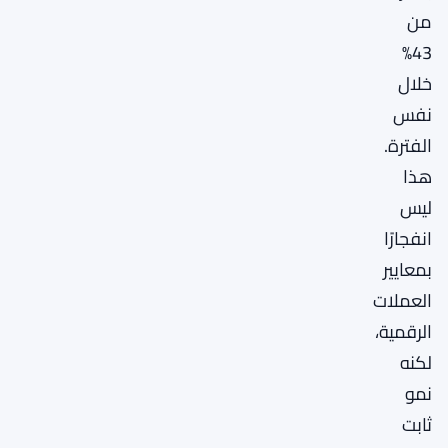
من
43%
خلال
نفس
الفترة.
هذا
ليس
انفجارًا
بمعايير
العملات
الرقمية،
لكنه
نمو
ثابت