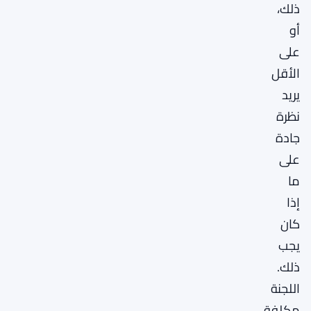
ذلك،
أو
على
الأقل
يريد
نظرة
جادة
على
ما
إذا
كان
يجب
ذلك.
اللجنة
مكلفة