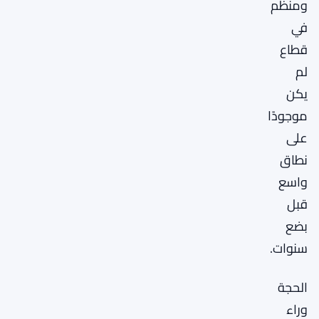
ومنظم
في
قطاع
لم
يكن
موجودًا
على
نطاق
واسع
قبل
بضع
سنوات.
الحجة
وراء