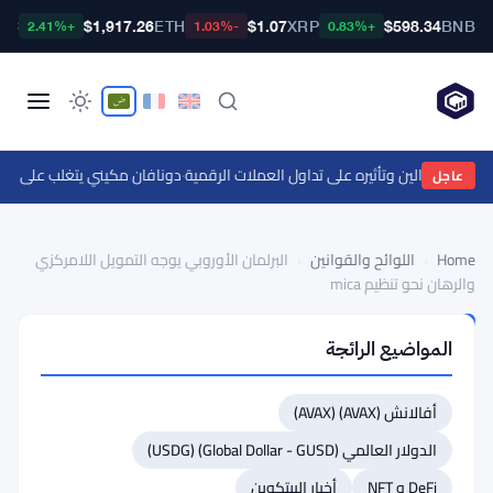
TC
$1,917.26
ETH
$1.07
XRP
$598.34
BNB
+2.41%
-1.03%
+0.83%
ابان لدعم الين وتأثيره على تداول العملات الرقمية
·
دونافان مكيني يتغلب على رهان العملات الرقمية بقيمة 2 مليون دو
عاجل
Home
›
اللوائح والقوانين
›
البرلمان الأوروبي يوجه التمويل اللامركزي
والرهان نحو تنظيم mica
اللوائح
المواضيع الرائجة
والقوانين
البرلمان
أفالانش (AVAX) (AVAX)
الأوروبي
يوجه
الدولار العالمي (Global Dollar - GUSD) (USDG)
التمويل
DeFi و NFT
أخبار البيتكوين